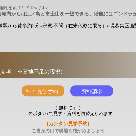
 約 12.19 Kmです)
、墓域内からは江ノ島と富士山を一望できる。階段にはゴンドラ
腰越駅から徒歩約3分○宗教/不問（在来仏教に限る）○現募集区画
(
参考：※墓地不足の現況
)
。
（ 無料です ）
上のボタン↑で見学・資料を切替えられます
[カンタン見学予約]
-ご自身の目で現地を確かめましょう-