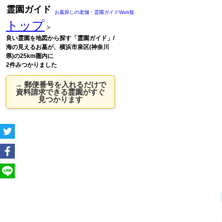
霊園ガイド
お墓探しの老舗・霊園ガイドWeb版
トップ
>
良い霊園を地図から探す「霊園ガイド」/
海の見えるお墓が、横浜市泉区(神奈川
県)の25km圏内に
2件みつかりました
→ 郵便番号を入れるだけで
資料請求できる霊園がすぐ
見つかります