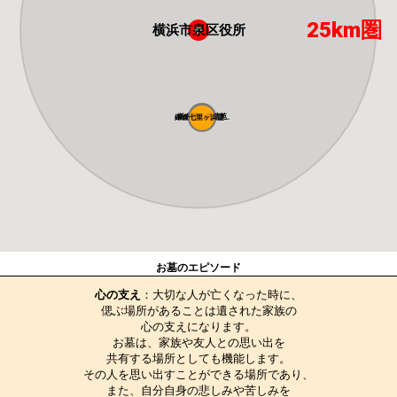
25km圏
横浜市泉区役所
鎌倉富士見墓苑
鎌倉七里ヶ浜霊...
お墓のエピソード
心の支え
：大切な人が亡くなった時に、

偲ぶ場所があることは遺された家族の

心の支えになります。

お墓は、家族や友人との思い出を

共有する場所としても機能します。

その人を思い出すことができる場所であり、

また、自分自身の悲しみや苦しみを
