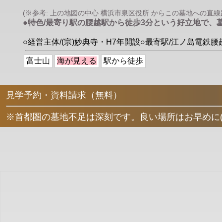
(※参考: 上の地図の中心 横浜市泉区役所 からこの墓地への直線距離は
●特色/最寄り駅の腰越駅から徒歩3分という好立地で
○経営主体/(宗)妙典寺・H7年開設○最寄駅/江ノ島電鉄
富士山
海が見える
駅から徒歩
見学予約・資料請求（無料）
※首都圏の墓地不足は深刻です。良い場所はお早めに