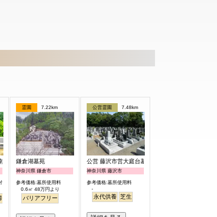
霊園
7.22km
公営霊園
7.48km
南庭苑
鎌倉湖墓苑
公営 藤沢市営大庭台墓園
神奈川県 鎌倉市
神奈川県 藤沢市
石代含）
参考価格:墓所使用料
参考価格:墓所使用料
-
0.6㎡ 48万円より
永代供養
芝生
婦
永代供養
バリアフリー
樹木葬
公園墓地
デザイン
桜
バリアフリー
平坦
富士山
明るい