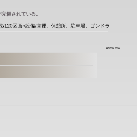
が完備されている。
数/120区画○設備/庫裡、休憩所、駐車場、ゴンドラ
1140039_0005