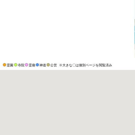
霊園
寺院
霊廟
神道
公営
※大きな〇は個別ページを閲覧済み