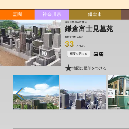
霊園
神奈川県
鎌倉市
神奈川県 鎌倉市 腰越
鎌倉富士見墓苑
墓所使用料
0.25㎡
33
万円より
概要を閉じる
地図に星印をつける