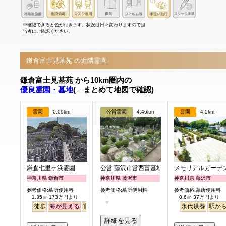
※確認できると色が付きます。状況は日々変わりますので担
当者にご確認ください。
鎌倉富士見墓苑 の近隣霊園
鎌倉富士見墓苑 から10km圏内の
優良霊園・墓地
(←まとめて地図で確認)
霊園
0.09km
公営霊園
4.46km
霊園
4.5km
鎌倉七里ヶ浜霊園
公営 藤沢市営西富墓地
メモリアルガーデ
神奈川県 鎌倉市
神奈川県 藤沢市
神奈川県 藤沢市
参考価格:墓所使用料
参考価格:墓所使用料
参考価格:墓所使用料
-
1.35㎡ 173万円より
0.6㎡ 37万円より
徒歩
海が見える
富士山
永代供養
駅か
詳細を見る