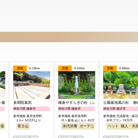
霊園
6.19km
霊園
6.64km
霊園
6.88km
ン藤沢第2霊園
多聞院墓苑
鎌倉やすらぎの杜（ふれあいの碑）
公園墓地風の杜 湘
神奈川県 鎌倉市
神奈川県 鎌倉市
神奈川県 藤沢市
参考価格:墓所使用料
参考価格:墓所使用料
参考価格:完成墓地（墓
2.0㎡ 50万円より
代々墓地 ぬくもり 60万円より
永年プラン 79万円
ら徒歩
ペット
富士山
富士山
永代供養
ガーデニング
樹木葬
ペット
明るい
個人・夫