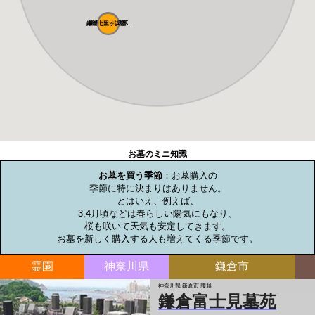
鎌倉富士見墓苑
鎌倉七里ヶ浜霊...
お墓のミニ知識
お墓を買う季節
：お墓購入の

季節に特に決まりはありません。

とはいえ、例えば、

3,4月頃などは春らしい陽気にもなり、

桜も咲いて天気も安定してきます。

お墓を新しく購入する人も増えてくる季節です。
霊園
神奈川県
鎌倉市
神奈川県 鎌倉市 腰越
鎌倉富士見墓苑