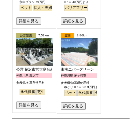
永年プラン 79万円
0.6㎡ 48万円より
ペット
個人・夫婦
永代供養
バリアフリー
樹木葬
公園墓地
デザイン
桜
バリア
詳細を見る
詳細を見る
公営霊園
7.52km
霊園
8.86km
公営 藤沢市営大庭台墓園
湘南エバーグリーン
神奈川県 藤沢市
神奈川県 茅ヶ崎市
参考価格:墓所使用料
参考価格:墓所使用料
-
ゆとり 0.6㎡ 26.9万円より
永代供養
芝生
ペット
永代供養
デザイン
明るい
詳細を見る
詳細を見る