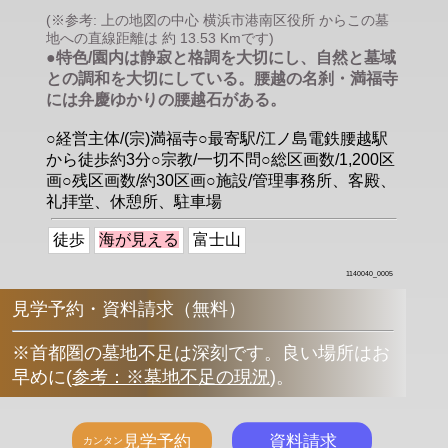
(※参考: 上の地図の中心 横浜市港南区役所 からこの墓
地への直線距離は 約 13.53 Kmです)
●特色/園内は静寂と格調を大切にし、自然と墓域
との調和を大切にしている。腰越の名刹・満福寺
には弁慶ゆかりの腰越石がある。
○経営主体/(宗)満福寺○最寄駅/江ノ島電鉄腰越駅
から徒歩約3分○宗教/一切不問○総区画数/1,200区
画○残区画数/約30区画○施設/管理事務所、客殿、
礼拝堂、休憩所、駐車場
徒歩
海が見える
富士山
1140040_0005
見学予約・資料請求（無料）
※首都圏の墓地不足は深刻です。良い場所はお
早めに
(
参考：※墓地不足の現況
)
。