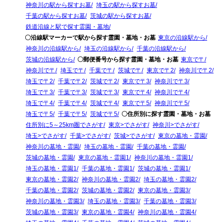
神奈川の駅から探すお墓
埼玉の駅から探すお墓
千葉の駅から探すお墓
茨城の駅から探すお墓
鉄道沿線と駅で探す霊園・墓地
〇沿線駅マーカーで駅から探す霊園・墓地・お墓
東京の沿線駅から
神奈川の沿線駅から
埼玉の沿線駅から
千葉の沿線駅から
茨城の沿線駅から
〇郵便番号から探す霊園・墓地・お墓
東京で〒
神奈川で〒
埼玉で〒
千葉で〒
茨城で〒
東京で〒2
神奈川で〒2
埼玉で〒2
千葉で〒2
茨城で〒2
東京で〒3
神奈川で〒3
埼玉で〒3
千葉で〒3
茨城で〒3
東京で〒4
神奈川で〒4
埼玉で〒4
千葉で〒4
茨城で〒4
東京で〒5
神奈川で〒5
埼玉で〒5
千葉で〒5
茨城で〒5
〇住所別に探す霊園・墓地・お墓
住所別に5～25km圏でさがす
東京>でさがす
神奈川>でさがす
埼玉>でさがす
千葉>でさがす
茨城>でさがす
東京の墓地・霊園
神奈川の墓地・霊園
埼玉の墓地・霊園
千葉の墓地・霊園
茨城の墓地・霊園
東京の墓地・霊園1
神奈川の墓地・霊園1
埼玉の墓地・霊園1
千葉の墓地・霊園1
茨城の墓地・霊園1
東京の墓地・霊園2
神奈川の墓地・霊園2
埼玉の墓地・霊園2
千葉の墓地・霊園2
茨城の墓地・霊園2
東京の墓地・霊園3
神奈川の墓地・霊園3
埼玉の墓地・霊園3
千葉の墓地・霊園3
茨城の墓地・霊園3
東京の墓地・霊園4
神奈川の墓地・霊園4