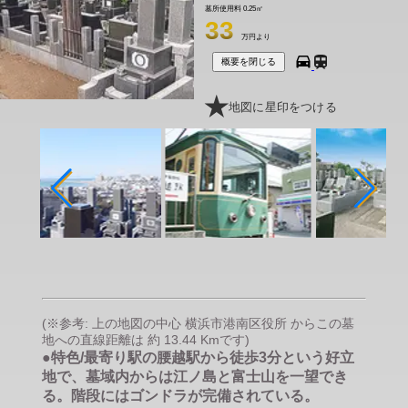
墓所使用料
0.25㎡
33
万円より
概要を閉じる
地図に星印をつける
(※参考: 上の地図の中心 横浜市港南区役所 からこの墓
地への直線距離は 約 13.44 Kmです)
●特色/最寄り駅の腰越駅から徒歩3分という好立
地で、墓域内からは江ノ島と富士山を一望でき
る。階段にはゴンドラが完備されている。