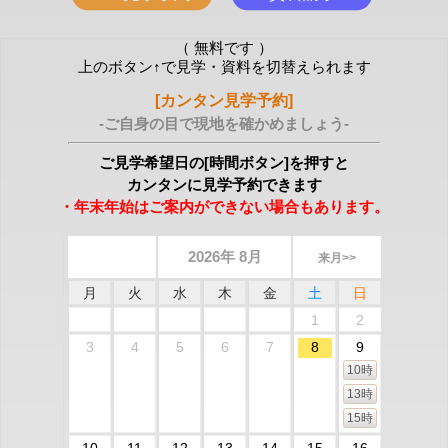
（ 無料です ）
上のボタン↑で見学・資料を切替えられます
[カンタン見学予約]
-ご自身の目で現地を確かめましょう-
ご見学希望日の[時間ボタン]を押すと
カンタンに見学予約できます
・年末年始はご案内ができない場合もあります。
2026年 8月
来月>>
月
火
水
木
金
土
日
1
2
3
4
5
6
7
8
9
10時
13時
15時