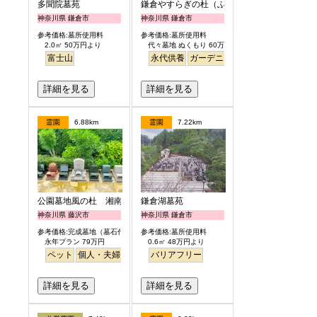
多聞院墓苑
鎌倉やすらぎの杜（ふれあいの碑）
神奈川県 鎌倉市
神奈川県 鎌倉市
参考価格:墓所使用料
参考価格:墓所使用料
2.0㎡ 50万円より
代々墓地 ぬくもり 60万円より
富士山
永代供養
ガーデニング
樹木葬
明るい
詳細を見る
詳細を見る
霊園
6.88km
霊園
7.22km
公園墓地風の杜 湘南庭苑
鎌倉湖墓苑
神奈川県 藤沢市
神奈川県 鎌倉市
参考価格:完成墓地（墓石代含）
参考価格:墓所使用料
永年プラン 79万円
0.6㎡ 48万円より
ペット
個人・夫婦
永代供養
バリアフリー
樹木葬
公園墓地
デザイン
桜
バリア
詳細を見る
詳細を見る