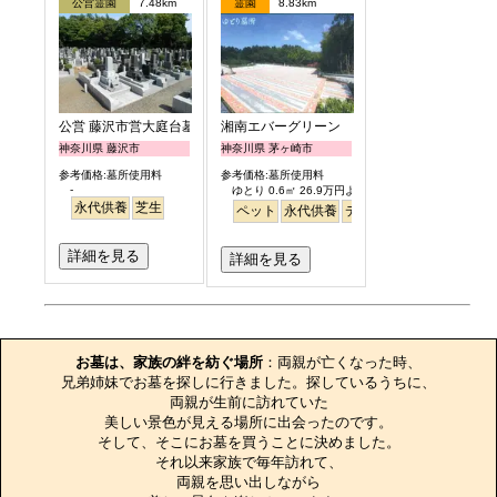
公営霊園
7.48km
霊園
8.83km
公営 藤沢市営大庭台墓園
湘南エバーグリーン
神奈川県 藤沢市
神奈川県 茅ヶ崎市
参考価格:墓所使用料
参考価格:墓所使用料
-
ゆとり 0.6㎡ 26.9万円より
永代供養
芝生
ペット
永代供養
デザイン
明るい
詳細を見る
詳細を見る
お墓のエピソード
お墓は、家族の絆を紡ぐ場所
：両親が亡くなった時、

兄弟姉妹でお墓を探しに行きました。探しているうちに、

両親が生前に訪れていた

美しい景色が見える場所に出会ったのです。

そして、そこにお墓を買うことに決めました。

それ以来家族で毎年訪れて、

両親を思い出しながら
