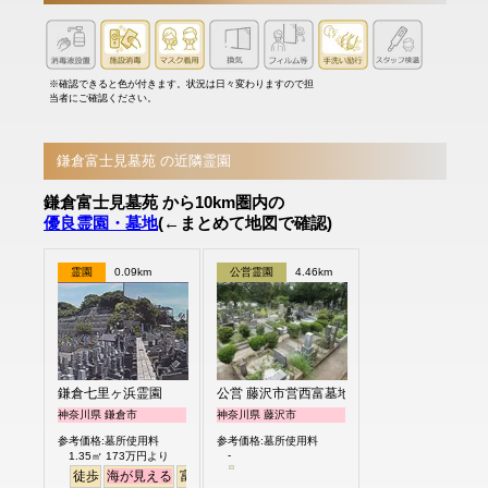
※確認できると色が付きます。状況は日々変わりますので担
当者にご確認ください。
鎌倉富士見墓苑 の近隣霊園
鎌倉富士見墓苑 から10km圏内の
優良霊園・墓地
(←まとめて地図で確認)
霊園
0.09km
公営霊園
4.46km
鎌倉七里ヶ浜霊園
公営 藤沢市営西富墓地
神奈川県 鎌倉市
神奈川県 藤沢市
参考価格:墓所使用料
参考価格:墓所使用料
-
1.35㎡ 173万円より
徒歩
海が見える
富士山