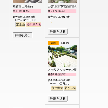
鎌倉富士見墓苑
公営 藤沢市営西富墓地
神奈川県 鎌倉市
神奈川県 藤沢市
参考価格:墓所使用料
参考価格:墓所使用料
-
0.25㎡ 33万円より
富士山
海が見える
駅から徒歩
詳細を見る
詳細を見る
霊園
4.58km
メモリアルガーデン藤沢第2霊園
神奈川県 藤沢市
参考価格:墓所使用料
0.6㎡ 37万円より
永代供養
駅から徒歩
ペット
富士山
詳細を見る