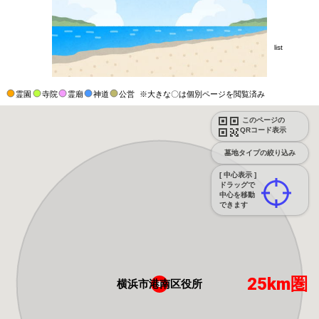
list
霊園
寺院
霊廟
神道
公営
※大きな〇は個別ページを閲覧済み
このページの
QRコード表示
墓地タイプの絞り込み
[ 中心表示 ]
ドラッグで
中心を移動
できます
25km圏
横浜市港南区役所