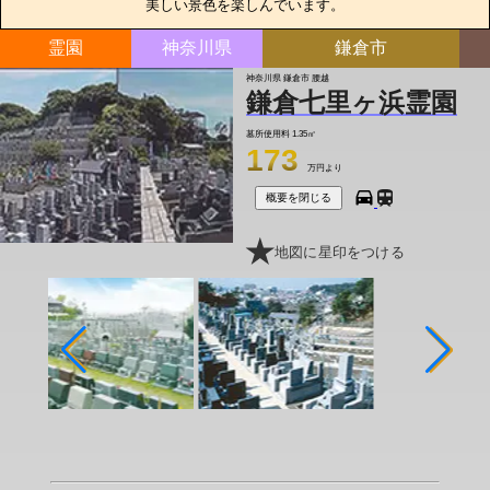
美しい景色を楽しんでいます。
霊園
神奈川県
鎌倉市
神奈川県 鎌倉市 腰越
鎌倉七里ヶ浜霊園
墓所使用料
1.35㎡
173
万円より
概要を閉じる
地図に星印をつける