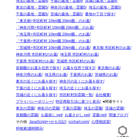
埼玉の墓地・霊園4
千葉の墓地・霊園4
茨城の墓地・霊園4
東京の墓地・霊園5
神奈川の墓地・霊園5
埼玉の墓地・霊園5
千葉の墓地・霊園5
茨城の墓地・霊園5
番地や丁目で探す
「東京都>市区町村 10km圏 20km圏」のお墓
「神奈川県>市区町村 10km圏 20km圏」のお墓
「埼玉県>市区町村 10km圏 20km圏」のお墓
「千葉県>市区町村 10km圏 20km圏」のお墓
「茨城県>市区町村 10km圏 20km圏」のお墓
東京都 市区町村のお墓
神奈川県 市区町村のお墓
埼玉県 市区町村のお墓
千葉県 市区町村のお墓
茨城県 市区町村のお墓
首都圏のお墓を住所で探す
お墓を住所で探す2
東京都のお墓
神奈川県のお墓
埼玉県のお墓
千葉県のお墓
茨城県のお墓
東京の近くにお墓を探す
神奈川の近くにお墓を探す
千葉の近くにお墓を探す
埼玉の近くにお墓を探す
茨城の近くにお墓を探す
市区町村別霊園一覧
会社概要
プライバシーポリシー
特定商取引法に基づく表示
●関連サイト
東京の霊園
神奈川の霊園
千葉の霊園
埼玉の霊園
茨城の霊園
首都圏の霊園
お墓探し.net
お墓さがし.net
霊園.net
関連ブログ
その他
JavaScript++かも日記
ccchart.com
心理相談室
IR検索|適時開示