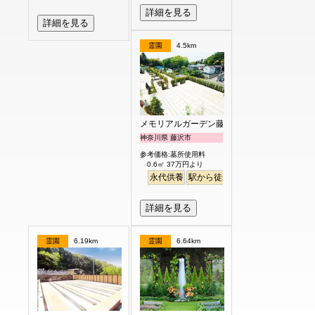
詳細を見る
詳細を見る
霊園
4.5km
メモリアルガーデン藤沢第2霊園
神奈川県 藤沢市
参考価格:墓所使用料
0.6㎡ 37万円より
永代供養
駅から徒歩
ペット
富士山
詳細を見る
霊園
6.19km
霊園
6.64km