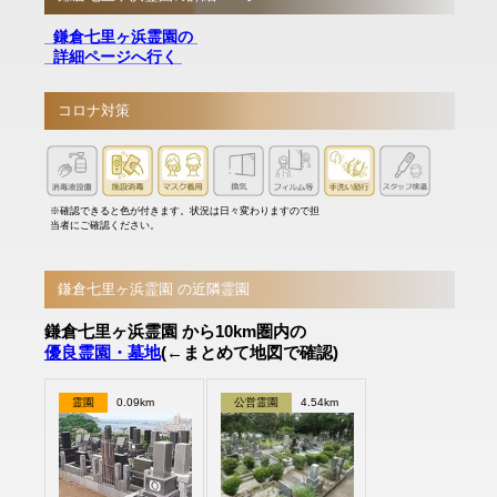
鎌倉七里ヶ浜霊園の
詳細ページへ行く
コロナ対策
※確認できると色が付きます。状況は日々変わりますので担
当者にご確認ください。
鎌倉七里ヶ浜霊園 の近隣霊園
鎌倉七里ヶ浜霊園 から10km圏内の
優良霊園・墓地
(←まとめて地図で確認)
霊園
0.09km
公営霊園
4.54km