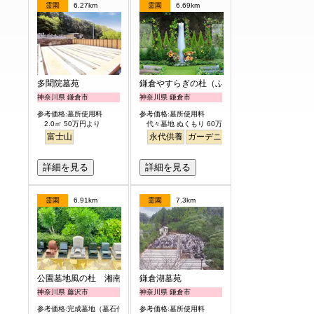
霊園
6.27km
霊園
6.69km
多聞院墓苑
鎌倉やすらぎの杜（ふれあいの碑）
神奈川県 鎌倉市
神奈川県 鎌倉市
参考価格:墓所使用料
参考価格:墓所使用料
2.0㎡ 50万円より
代々墓地 ぬくもり 60万円より
富士山
永代供養
ガーデニング
樹木葬
明るい
詳細を見る
詳細を見る
霊園
6.91km
霊園
7.3km
公園墓地風の杜 湘南庭苑
鎌倉湖墓苑
神奈川県 藤沢市
神奈川県 鎌倉市
参考価格:完成墓地（墓石代含）
参考価格:墓所使用料