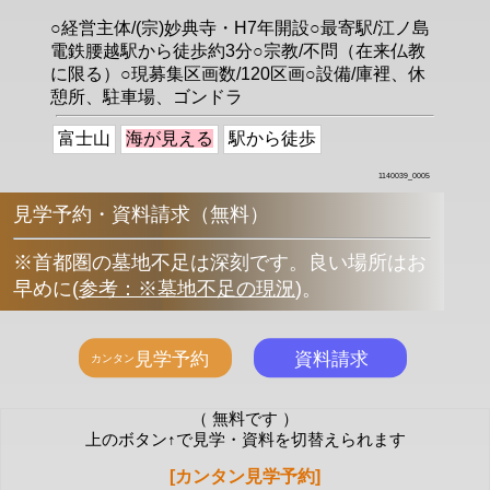
○経営主体/(宗)妙典寺・H7年開設○最寄駅/江ノ島
電鉄腰越駅から徒歩約3分○宗教/不問（在来仏教
に限る）○現募集区画数/120区画○設備/庫裡、休
憩所、駐車場、ゴンドラ
富士山
海が見える
駅から徒歩
1140039_0005
見学予約・資料請求（無料）
※首都圏の墓地不足は深刻です。良い場所はお
早めに
(
参考：※墓地不足の現況
)
。
（ 無料です ）
上のボタン↑で見学・資料を切替えられます
[カンタン見学予約]