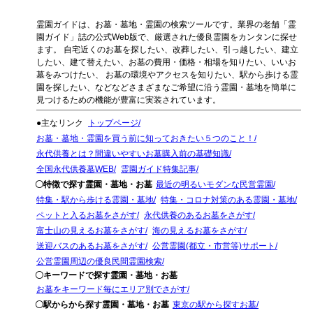
霊園ガイドは、お墓・墓地・霊園の検索ツールです。業界の老舗「霊
園ガイド」誌の公式Web版で、厳選された優良霊園をカンタンに探せ
ます。 自宅近くのお墓を探したい、改葬したい、引っ越したい、建立
したい、建て替えたい、お墓の費用・価格・相場を知りたい、いいお
墓をみつけたい、 お墓の環境やアクセスを知りたい、駅から歩ける霊
園を探したい、などなどさまざまなご希望に沿う霊園・墓地を簡単に
見つけるための機能が豊富に実装されています。
●主なリンク
トップページ
お墓・墓地・霊園を買う前に知っておきたい５つのこと！
永代供養とは？間違いやすいお墓購入前の基礎知識
全国永代供養墓WEB
霊園ガイド特集記事
〇特徴で探す霊園・墓地・お墓
最近の明るいモダンな民営霊園
特集・駅から歩ける霊園・墓地
特集・コロナ対策のある霊園・墓地
ペットと入るお墓をさがす
永代供養のあるお墓をさがす
富士山の見えるお墓をさがす
海の見えるお墓をさがす
送迎バスのあるお墓をさがす
公営霊園(都立・市営等)サポート
公営霊園周辺の優良民間霊園検索
〇キーワードで探す霊園・墓地・お墓
お墓をキーワード毎にエリア別でさがす
〇駅からから探す霊園・墓地・お墓
東京の駅から探すお墓