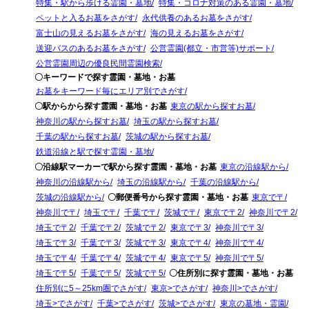
特集・駅から歩ける霊園・墓地
特集・コロナ対策のある霊園・墓地
ペットと入るお墓をさがす
永代供養のあるお墓をさがす
富士山の見えるお墓をさがす
海の見えるお墓をさがす
送迎バスのあるお墓をさがす
公営霊園(都立・市営等)サポート
公営霊園周辺の優良民間霊園検索
〇キーワードで探す霊園・墓地・お墓
お墓をキーワード毎にエリア別でさがす
〇駅からから探す霊園・墓地・お墓
東京の駅から探すお墓
神奈川の駅から探すお墓
埼玉の駅から探すお墓
千葉の駅から探すお墓
茨城の駅から探すお墓
鉄道沿線と駅で探す霊園・墓地
〇沿線駅マーカーで駅から探す霊園・墓地・お墓
東京の沿線駅から
神奈川の沿線駅から
埼玉の沿線駅から
千葉の沿線駅から
茨城の沿線駅から
〇郵便番号から探す霊園・墓地・お墓
東京で〒
神奈川で〒
埼玉で〒
千葉で〒
茨城で〒
東京で〒2
神奈川で〒2
埼玉で〒2
千葉で〒2
茨城で〒2
東京で〒3
神奈川で〒3
埼玉で〒3
千葉で〒3
茨城で〒3
東京で〒4
神奈川で〒4
埼玉で〒4
千葉で〒4
茨城で〒4
東京で〒5
神奈川で〒5
埼玉で〒5
千葉で〒5
茨城で〒5
〇住所別に探す霊園・墓地・お墓
住所別に5～25km圏でさがす
東京>でさがす
神奈川>でさがす
埼玉>でさがす
千葉>でさがす
茨城>でさがす
東京の墓地・霊園