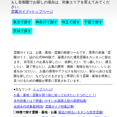
もし首都圏でお探しの場合は、対象エリアを変えてみてくだ
さい。
霊園ガイド>トップページ
東京で探す
神奈川で探す
埼玉で探す
千葉で探す
茨城で探す
霊園ガイドは、お墓・墓地・霊園の検索ツールです。業界の老舗「霊
園ガイド」誌の公式Web版で、厳選された優良霊園をカンタンに探せ
ます。 自宅近くのお墓を探したい、改葬したい、引っ越したい、建立
したい、建て替えたい、お墓の費用・価格・相場を知りたい、いいお
墓をみつけたい、 お墓の環境やアクセスを知りたい、駅から歩ける霊
園を探したい、などなどさまざまなご希望に沿う霊園・墓地を簡単に
見つけるための機能が豊富に実装されています。
●主なリンク
トップページ
お墓・墓地・霊園を買う前に知っておきたい５つのこと！
永代供養とは？間違いやすいお墓購入前の基礎知識
全国永代供養墓WEB
霊園ガイド特集記事
〇特徴で探す霊園・墓地・お墓
最近の明るいモダンな民営霊園