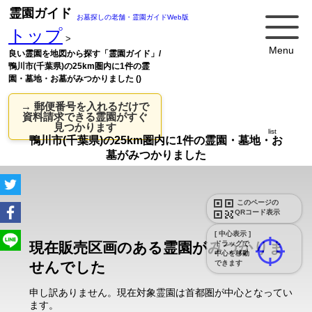
霊園ガイド
お墓探しの老舗・霊園ガイドWeb版
トップ
>
Menu
良い霊園を地図から探す「霊園ガイド」/
鴨川市(千葉県)の25km圏内に1件の霊
園・墓地・お墓がみつかりました ()
→ 郵便番号を入れるだけで
資料請求できる霊園がすぐ
見つかります
list
鴨川市(千葉県)の25km圏内に1件の霊園・墓地・お
墓がみつかりました
このページの
QRコード表示
[ 中心表示 ]
現在販売区画のある霊園がみつかりま
ドラッグで
中心を移動
せんでした
できます
申し訳ありません。現在対象霊園は首都圏が中心となってい
ます。