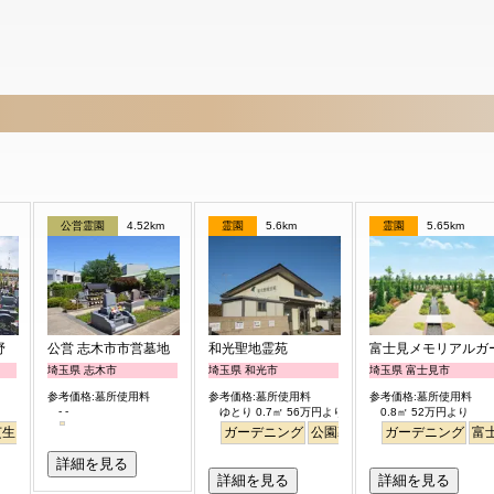
公営霊園
4.52km
霊園
5.6km
霊園
5.65km
野
公営 志木市市営墓地
和光聖地霊苑
富士見メモリアルガ
埼玉県 志木市
埼玉県 和光市
埼玉県 富士見市
参考価格:墓所使用料
参考価格:墓所使用料
参考価格:墓所使用料
- -
ゆとり 0.7㎡ 56万円より
0.8㎡ 52万円より
芝生
テラス
バリアフリー
明るい
ガーデニング
公園墓地
デザイン
ガーデニング
バリアフ
富
詳細を見る
詳細を見る
詳細を見る