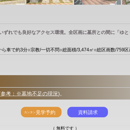
のいずれでも良好なアクセス環境。全区画に墓所との間に「ゆ
駅から車で約3分○宗教/一切不問○総面積/3,474㎡○総区画数/7
(
参考：※墓地不足の現況
)
。
（ 無料です ）