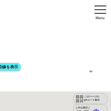
Menu
list
このページの
QRコード表示
[ 中心表示 ]