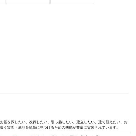
のお墓を探したい、改葬したい、引っ越したい、建立したい、建て替えたい、お
に沿う霊園・墓地を簡単に見つけるための機能が豊富に実装されています。