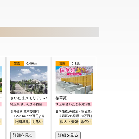
霊園
6.46km
霊園
6.81km
ーデン
さいたまメモリアルパーク
桜華苑
埼玉県 さいたま市西区
埼玉県 さいたま市見沼区
参考価格:墓所使用料
参考価格:夫婦墓・家族墓タイプ
1.2㎡ 64.556万円より
夫婦墓2名様用 70万円より
リー
士山
平坦
平坦
公園墓地
テラス
バリアフリー
明るい
明るい
明るい
個人・夫婦
永代供養
バリアフリー
詳細を見る
詳細を見る