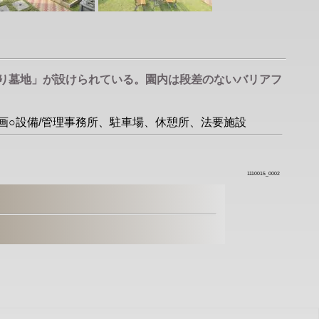
とり墓地」が設けられている。園内は段差のないバリアフ
59区画○設備/管理事務所、駐車場、休憩所、法要施設
1110015_0002