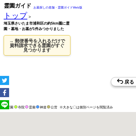
霊園ガイド
お墓探しの老舗・霊園ガイドWeb版
トップ
>
埼玉県さいたま市浦和区の約5km圏に霊
園・墓地・お墓が1件みつかりました
→ 郵便番号を入れるだけで
資料請求できる霊園がすぐ
見つかります
霊園
寺院
霊廟
神道
公営
※大きな〇は個別ページを閲覧済み