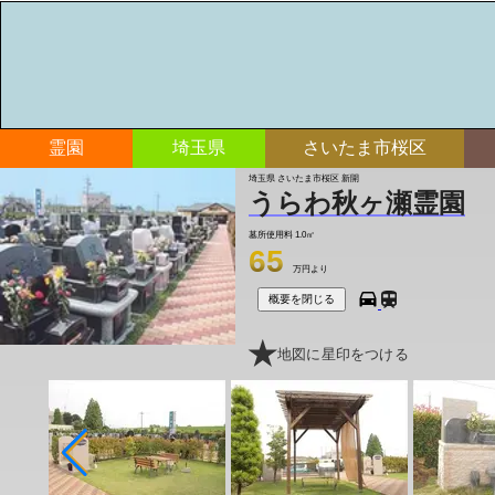
霊園
埼玉県
さいたま市桜区
埼玉県 さいたま市桜区 新開
うらわ秋ヶ瀬霊園
墓所使用料
1.0㎡
65
万円より
概要を閉じる
地図に星印をつける