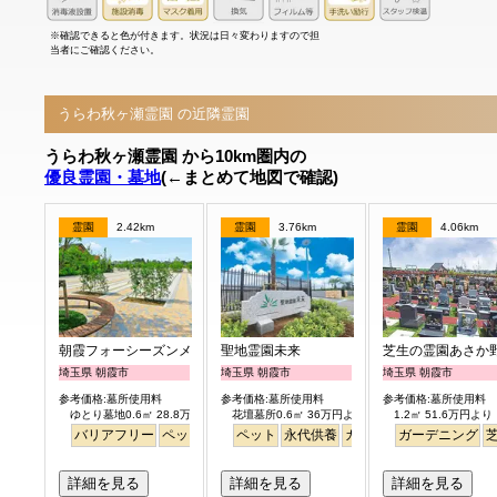
※確認できると色が付きます。状況は日々変わりますので担
当者にご確認ください。
うらわ秋ヶ瀬霊園 の近隣霊園
うらわ秋ヶ瀬霊園 から10km圏内の
優良霊園・墓地
(←まとめて地図で確認)
霊園
2.42km
霊園
3.76km
霊園
4.06km
朝霞フォーシーズンメモリアル
聖地霊園未来
芝生の霊園あさか
埼玉県 朝霞市
埼玉県 朝霞市
埼玉県 朝霞市
参考価格:墓所使用料
参考価格:墓所使用料
参考価格:墓所使用料
ゆとり墓地0.6㎡ 28.8万円より
花壇墓所0.6㎡ 36万円より
1.2㎡ 51.6万円より
バリアフリー
ペット
ガーデニング
ペット
永代供養
芝生
ガーデニング
ガーデニング
公園墓地
詳細を見る
詳細を見る
詳細を見る