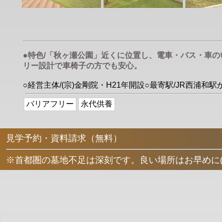
●特色/「秋ヶ瀬公園」近くに位置し、電車・バス・車
リー設計で車椅子の方でも安心。
○経営主体/(宗)金剛院・H21年開設○最寄駅/JR西浦和
バリアフリー
永代供養
見学予約・資料請求（無料）
※首都圏の墓地不足は深刻です。良い場所はお早めに