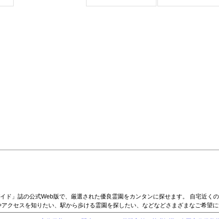
イド」誌の公式Web版で、厳選された優良霊園をカンタンに探せます。 自宅近く
やアクセスを知りたい、駅から歩ける霊園を探したい、などなどさまざまなご希望