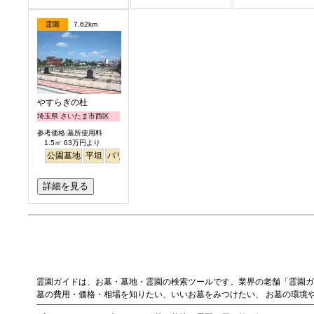
霊園
7.62km
やすらぎの杜
埼玉県 さいたま市西区
参考価格:墓所使用料
1.5㎡ 63万円より
公園墓地
平坦
バリアフリー
明るい
詳細を見る
霊園ガイドは、お墓・墓地・霊園の検索ツールです。業界の老舗「霊園ガ
墓の費用・価格・相場を知りたい、いいお墓をみつけたい、 お墓の環境