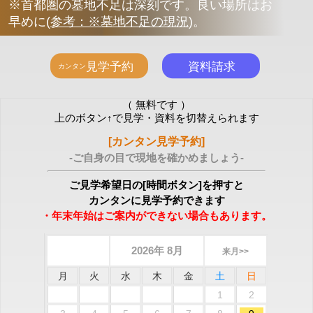
※首都圏の墓地不足は深刻です。良い場所はお
早めに
(
参考：※墓地不足の現況
)
。
（ 無料です ）
上のボタン↑で見学・資料を切替えられます
[カンタン見学予約]
-ご自身の目で現地を確かめましょう-
ご見学希望日の[時間ボタン]を押すと
カンタンに見学予約できます
・年末年始はご案内ができない場合もあります。
2026年 8月
来月>>
月
火
水
木
金
土
日
1
2