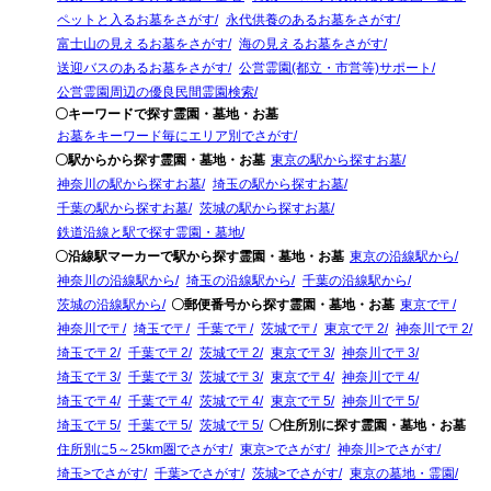
ペットと入るお墓をさがす
永代供養のあるお墓をさがす
富士山の見えるお墓をさがす
海の見えるお墓をさがす
送迎バスのあるお墓をさがす
公営霊園(都立・市営等)サポート
公営霊園周辺の優良民間霊園検索
〇キーワードで探す霊園・墓地・お墓
お墓をキーワード毎にエリア別でさがす
〇駅からから探す霊園・墓地・お墓
東京の駅から探すお墓
神奈川の駅から探すお墓
埼玉の駅から探すお墓
千葉の駅から探すお墓
茨城の駅から探すお墓
鉄道沿線と駅で探す霊園・墓地
〇沿線駅マーカーで駅から探す霊園・墓地・お墓
東京の沿線駅から
神奈川の沿線駅から
埼玉の沿線駅から
千葉の沿線駅から
茨城の沿線駅から
〇郵便番号から探す霊園・墓地・お墓
東京で〒
神奈川で〒
埼玉で〒
千葉で〒
茨城で〒
東京で〒2
神奈川で〒2
埼玉で〒2
千葉で〒2
茨城で〒2
東京で〒3
神奈川で〒3
埼玉で〒3
千葉で〒3
茨城で〒3
東京で〒4
神奈川で〒4
埼玉で〒4
千葉で〒4
茨城で〒4
東京で〒5
神奈川で〒5
埼玉で〒5
千葉で〒5
茨城で〒5
〇住所別に探す霊園・墓地・お墓
住所別に5～25km圏でさがす
東京>でさがす
神奈川>でさがす
埼玉>でさがす
千葉>でさがす
茨城>でさがす
東京の墓地・霊園