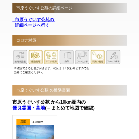
市原うぐいす公苑の詳細ページ
市原うぐいす公苑の
詳細ページへ行く
コロナ対策
※確認できると色が付きます。状況は日々変わりますので担
当者にご確認ください。
市原うぐいす公苑 の近隣霊園
市原うぐいす公苑 から10km圏内の
優良霊園・墓地
(←まとめて地図で確認)
霊園
4.86km