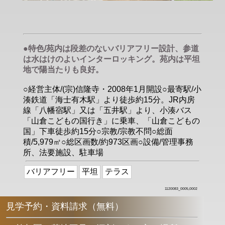
●特色/苑内は段差のないバリアフリー設計、参道
は水はけのよいインターロッキング。苑内は平坦
地で陽当たりも良好。
○経営主体/(宗)信隆寺・2008年1月開設○最寄駅/小
湊鉄道「海士有木駅」より徒歩約15分。JR内房
線「八幡宿駅」又は「五井駅」より、小湊バス
「山倉こどもの国行き」に乗車、「山倉こどもの
国」下車徒歩約15分○宗教/宗教不問○総面
積/5,979㎡○総区画数/約973区画○設備/管理事務
所、法要施設、駐車場
バリアフリー
平坦
テラス
1120083_0005,0002
見学予約・資料請求（無料）