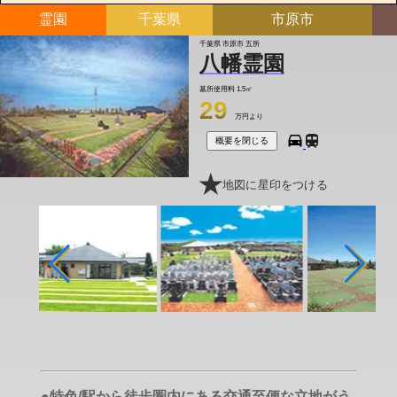
霊園
千葉県
市原市
千葉県 市原市 五所
八幡霊園
墓所使用料
1.5㎡
29
万円より
概要を閉じる
地図に星印をつける
●特色/駅から徒歩圏内にある交通至便な立地がう