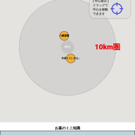
[ 中心表示 ]
ドラッグで
中心を移動
できます
八幡霊園
10km圏
中心
市原うぐいす公...
お墓のミニ知識