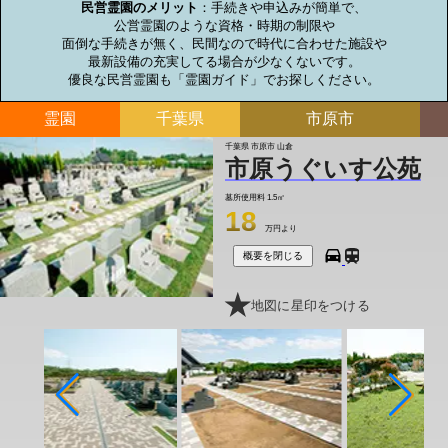
民営霊園のメリット
：手続きや申込みが簡単で、

公営霊園のような資格・時期の制限や

面倒な手続きが無く、民間なので時代に合わせた施設や

最新設備の充実してる場合が少なくないです。

優良な民営霊園も「霊園ガイド」でお探しください。
霊園
千葉県
市原市
千葉県 市原市 山倉
市原うぐいす公苑
墓所使用料
1.5㎡
18
万円より
概要を閉じる
地図に星印をつける