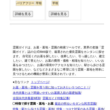
バリアフリー
平坦
テラス
平坦
詳細を見る
詳細を見る
霊園ガイドは、お墓・墓地・霊園の検索ツールです。業界の老舗「霊
園ガイド」誌の公式Web版で、厳選された優良霊園をカンタンに探せ
ます。 自宅近くのお墓を探したい、改葬したい、引っ越したい、建立
したい、建て替えたい、お墓の費用・価格・相場を知りたい、いいお
墓をみつけたい、 お墓の環境やアクセスを知りたい、駅から歩ける霊
園を探したい、などなどさまざまなご希望に沿う霊園・墓地を簡単に
見つけるための機能が豊富に実装されています。
●主なリンク
トップページ
お墓・墓地・霊園を買う前に知っておきたい５つのこと！
永代供養とは？間違いやすいお墓購入前の基礎知識
全国永代供養墓WEB
霊園ガイド特集記事
〇特徴で探す霊園・墓地・お墓
最近の明るいモダンな民営霊園
特集・駅から歩ける霊園・墓地
特集・コロナ対策のある霊園・墓地