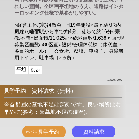
れしい霊園。全区画平坦地のうえ、通路はインタ
ーロッキング仕様で墓参がしやすい。
○経営主体/(宗)祖敬会・H19年開設○最寄駅/JR内
房線八幡宿駅から車で約4分、徒歩で約16分○宗
教/不問○総面積/11,025㎡○総区画数/1,638区画○現
募集区画数/580区画○設備/管理休憩棟（休憩室・
多目的ホール）、会食所、祭壇、車椅子、身障者
用トイレ、駐車場（2ヵ所）
平坦
徒歩
1120065_0006
見学予約・資料請求（無料）
※首都圏の墓地不足は深刻です。良い場所はお
早めに
(
参考：※墓地不足の現況
)
。