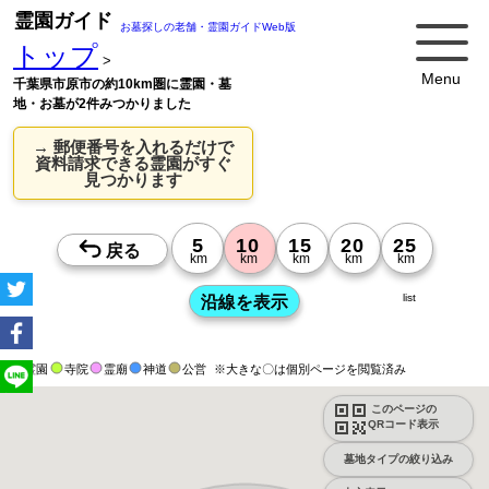
霊園ガイド
お墓探しの老舗・霊園ガイドWeb版
トップ
>
Menu
千葉県市原市の約10km圏に霊園・墓
地・お墓が2件みつかりました
→ 郵便番号を入れるだけで
資料請求できる霊園がすぐ
見つかります
list
霊園
寺院
霊廟
神道
公営
※大きな〇は個別ページを閲覧済み
このページの
QRコード表示
墓地タイプの絞り込み