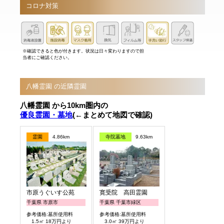
コロナ対策
※確認できると色が付きます。状況は日々変わりますので担
当者にご確認ください。
八幡霊園 の近隣霊園
八幡霊園 から10km圏内の
優良霊園・墓地
(←まとめて地図で確認)
霊園
4.86km
寺院墓地
9.63km
市原うぐいす公苑
寛受院 高田霊園
千葉県 市原市
千葉県 千葉市緑区
参考価格:墓所使用料
参考価格:墓所使用料
1.5㎡ 18万円より
3.0㎡ 39万円より