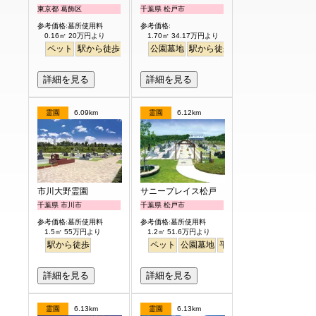
東京都 葛飾区
千葉県 松戸市
参考価格:墓所使用料
参考価格:
0.16㎡ 20万円より
1.70㎡ 34.17万円より
ペット
駅から徒歩
バリアフリー
公園墓地
明るい
駅から徒歩
詳細を見る
詳細を見る
霊園
6.09km
霊園
6.12km
市川大野霊園
サニープレイス松戸
千葉県 市川市
千葉県 松戸市
参考価格:墓所使用料
参考価格:墓所使用料
1.5㎡ 55万円より
1.2㎡ 51.6万円より
駅から徒歩
ペット
公園墓地
平坦
明るい
詳細を見る
詳細を見る
霊園
6.13km
霊園
6.13km