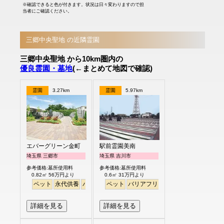
※確認できると色が付きます。状況は日々変わりますので担
当者にご確認ください。
三郷中央聖地 の近隣霊園
三郷中央聖地 から10km圏内の
優良霊園・墓地
(←まとめて地図で確認)
霊園
3.27km
霊園
5.97km
エバーグリーン金町
駅前霊園美南
埼玉県 三郷市
埼玉県 吉川市
参考価格:墓所使用料
参考価格:墓所使用料
0.82㎡ 56万円より
0.6㎡ 31万円より
ペット
永代供養
バリアフリー
ペット
バリアフリー
駅から徒歩
詳細を見る
詳細を見る