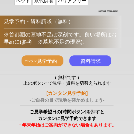
ペット
永代供養
バリアフリー
1110151_0005,0002
見学予約・資料請求（無料）
※首都圏の墓地不足は深刻です。良い場所はお
早めに
(
参考：※墓地不足の現況
)
。
（ 無料です ）
上のボタン↑で見学・資料を切替えられます
[カンタン見学予約]
-ご自身の目で現地を確かめましょう-
ご見学希望日の[時間ボタン]を押すと
カンタンに見学予約できます
・年末年始はご案内ができない場合もあります。