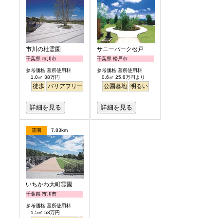
市川の杜霊園
サニーパーク松戸
千葉県 市川市
千葉県 松戸市
参考価格:墓所使用料
参考価格:墓所使用料
1.0㎡ 38万円
0.6㎡ 25.8万円より
徒歩
バリアフリー
明るい
公園墓地
明るい
詳細を見る
詳細を見る
霊園
7.83km
いちかわ大町霊園
千葉県 市川市
参考価格:墓所使用料
1.5㎡ 53万円