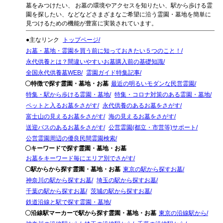
墓をみつけたい、 お墓の環境やアクセスを知りたい、駅から歩ける霊
園を探したい、などなどさまざまなご希望に沿う霊園・墓地を簡単に
見つけるための機能が豊富に実装されています。
●主なリンク
トップページ
お墓・墓地・霊園を買う前に知っておきたい５つのこと！
永代供養とは？間違いやすいお墓購入前の基礎知識
全国永代供養墓WEB
霊園ガイド特集記事
〇特徴で探す霊園・墓地・お墓
最近の明るいモダンな民営霊園
特集・駅から歩ける霊園・墓地
特集・コロナ対策のある霊園・墓地
ペットと入るお墓をさがす
永代供養のあるお墓をさがす
富士山の見えるお墓をさがす
海の見えるお墓をさがす
送迎バスのあるお墓をさがす
公営霊園(都立・市営等)サポート
公営霊園周辺の優良民間霊園検索
〇キーワードで探す霊園・墓地・お墓
お墓をキーワード毎にエリア別でさがす
〇駅からから探す霊園・墓地・お墓
東京の駅から探すお墓
神奈川の駅から探すお墓
埼玉の駅から探すお墓
千葉の駅から探すお墓
茨城の駅から探すお墓
鉄道沿線と駅で探す霊園・墓地
〇沿線駅マーカーで駅から探す霊園・墓地・お墓
東京の沿線駅から