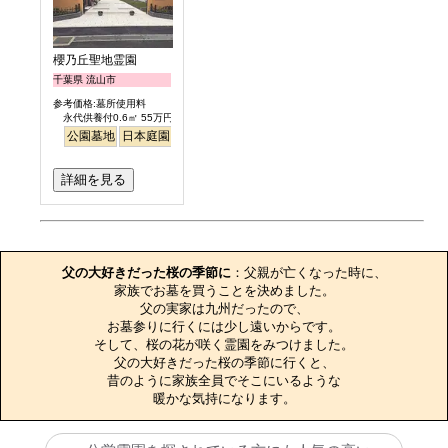
櫻乃丘聖地霊園
千葉県 流山市
参考価格:墓所使用料
永代供養付0.6㎡ 55万円より
公園墓地
日本庭園
バリアフリー
桜
さくら
明るい
詳細を見る
お墓のエピソード
父の大好きだった桜の季節に
：父親が亡くなった時に、

家族でお墓を買うことを決めました。

父の実家は九州だったので、

お墓参りに行くには少し遠いからです。

そして、桜の花が咲く霊園をみつけました。

父の大好きだった桜の季節に行くと、

昔のように家族全員でそこにいるような

暖かな気持になります。