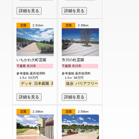
詳細を見る
詳細を見る
霊園
2.31km
霊園
2.36km
いちかわ大町霊園
市川の杜霊園
千葉県 市川市
千葉県 市川市
参考価格:墓所使用料
参考価格:墓所使用料
1.5㎡ 53万円
1.0㎡ 38万円
デッキ
日本庭園
高級
徒歩
徒歩
樹木葬
バリアフリー
永代供養
明るい
明るい
詳細を見る
詳細を見る
霊園
2.39km
霊園
2.56km