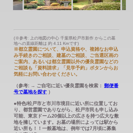
(※参考: 上の地図の中心 千葉県松戸市新作 からこの墓
地への直線距離は 約 4.11 Kmです)
※都立霊園について、申込資格や、複雑なお申込
み手続きのご相談、建墓のご相談、ご当選区画の
ご案内、あるいは都立霊園以外の優良霊園などの
ご相談も「資料請求」「見学予約」ボタンからお
気軽にお問い合わせください。
（参考: → ご自宅に近い優良霊園を検索：
郵便番
号で墓地を探す
）
●特色/松戸市と市川市境目に近い所に位置してお
り、都営霊園でありながら、松戸市民も申し込み
可能、東京ドーム20個以上の広さを持つ広大な敷
地を擁しています。お墓の場所によっては駅から
近い所も！！一般墓地は、例年では7月頃に募集