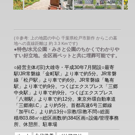
(※参考: 上の地図の中心 千葉県松戸市新作 からこの墓
地への直線距離は 約 3.3 Kmです)
●特色/水元公園・みさと公園のちかくでわかりや
すい好立地。全区画ペットと共に埋葬可能です。
○経営主体/(宗)大雄寺・平成30年7月開設○最寄
駅/JR常磐線「金町駅」より車で約5分。JR常磐
線「松戸駅」より車で約6分。JR常磐線「亀有
駅」より車で約9分。つくばエクスプレス「三郷
中央駅」より車で約9分。つくばエクスプレス
「八潮駅」より車で約12分。東京外環自動車道
「三郷南I.C」より約5分。首都高速6号三郷線
「加平I.C」より約13分○宗教/宗教不問○総面
積/803.88㎡○総区画数/約384区画○設備/管理事務
所、休憩所、駐車場