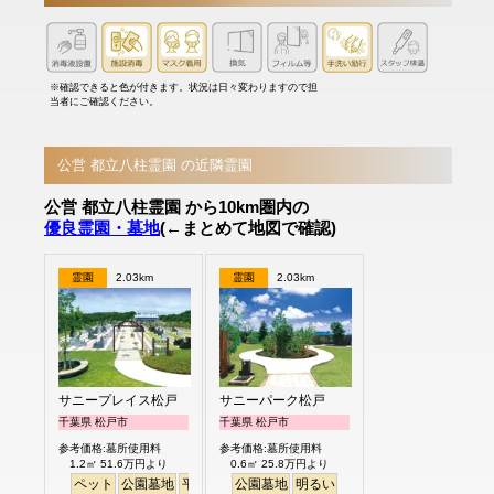
※確認できると色が付きます。状況は日々変わりますので担
当者にご確認ください。
公営 都立八柱霊園 の近隣霊園
公営 都立八柱霊園 から10km圏内の
優良霊園・墓地
(←まとめて地図で確認)
霊園
2.03km
霊園
2.03km
サニープレイス松戸
サニーパーク松戸
千葉県 松戸市
千葉県 松戸市
参考価格:墓所使用料
参考価格:墓所使用料
1.2㎡ 51.6万円より
0.6㎡ 25.8万円より
ペット
公園墓地
平坦
明るい
公園墓地
明るい