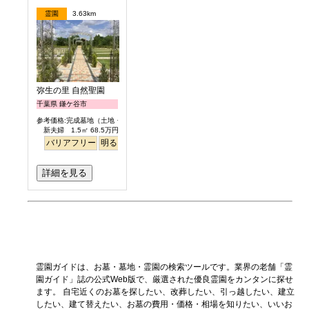
霊園
3.63km
弥生の里 自然聖園
千葉県 鎌ケ谷市
参考価格:完成墓地（土地・墓石一式含）
新夫婦 1.5㎡ 68.5万円より
バリアフリー
明るい
詳細を見る
霊園ガイドは、お墓・墓地・霊園の検索ツールです。業界の老舗「霊
園ガイド」誌の公式Web版で、厳選された優良霊園をカンタンに探せ
ます。 自宅近くのお墓を探したい、改葬したい、引っ越したい、建立
したい、建て替えたい、お墓の費用・価格・相場を知りたい、いいお