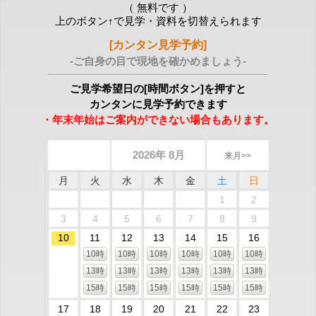
（ 無料です ）
上のボタン↑で見学・資料を切替えられます
[カンタン見学予約]
-ご自身の目で現地を確かめましょう-
ご見学希望日の[時間ボタン]を押すと
カンタンに見学予約できます
・年末年始はご案内ができない場合もあります。
2026年 8月
来月>>
月
火
水
木
金
土
日
1
2
3
4
5
6
7
8
9
10
11
12
13
14
15
16
10時
10時
10時
10時
10時
10時
13時
13時
13時
13時
13時
13時
15時
15時
15時
15時
15時
15時
17
18
19
20
21
22
23