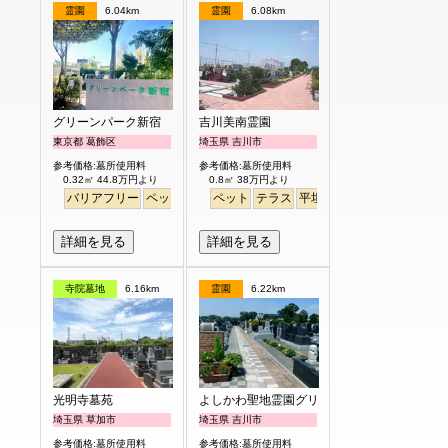
霊園
6.04km
霊園
6.08km
グリーンパーク新宿
吉川美南霊園
東京都 葛飾区
埼玉県 吉川市
参考価格:墓所使用料
参考価格:墓所使用料
0.32㎡ 44.8万円より
0.8㎡ 38万円より
バリアフリー
ペット
永代供養
ペット
テラス
平坦
徒歩
詳細を見る
詳細を見る
寺院墓地
6.16km
霊園
6.22km
光明寺墓苑
よしかわ聖地霊園グリーンピア
埼玉県 草加市
埼玉県 吉川市
参考価格:墓所使用料
参考価格:墓所使用料