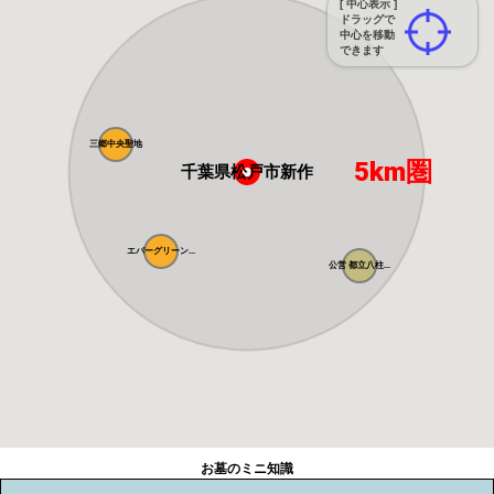
[ 中心表示 ]
ドラッグで
中心を移動
できます
三郷中央聖地
5km圏
千葉県松戸市新作
エバーグリーン...
公営 都立八柱...
お墓のミニ知識