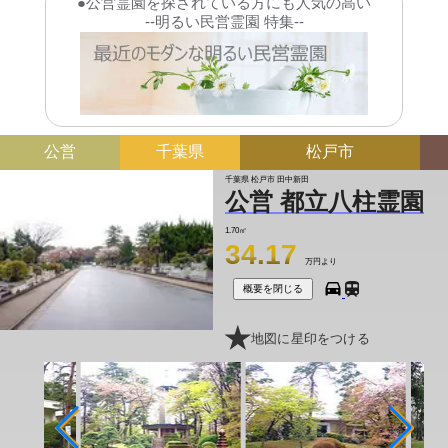
●公営霊園を探されている方にも人気の高い
--明るい民営霊園 特集--
公営
千葉県
松戸市
千葉県 松戸市 田中新田
公営 都立八柱霊園
1.70㎡
34.17
万円より
概要を閉じる
地図に星印をつける