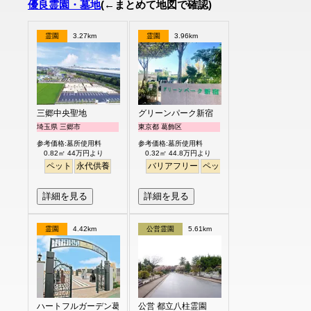
優良霊園・墓地
(←まとめて地図で確認)
霊園
3.27km
霊園
3.96km
三郷中央聖地
グリーンパーク新宿
埼玉県 三郷市
東京都 葛飾区
参考価格:墓所使用料
参考価格:墓所使用料
0.82㎡ 44万円より
0.32㎡ 44.8万円より
ペット
永代供養
バリアフリー
ペット
永代供養
詳細を見る
詳細を見る
霊園
4.42km
公営霊園
5.61km
ハートフルガーデン葛飾鎌倉
公営 都立八柱霊園