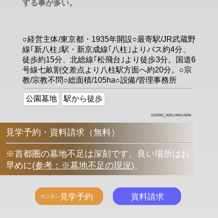
する事が多い。
○経営主体/東京都・1935年開設○最寄駅/JR武蔵野
線｢新八柱｣駅・新京成線｢八柱｣よりバス約4分、
徒歩約15分、北総線｢松飛台｣より徒歩3分。国道6
号線七畝割交差点より八柱駅方面へ約20分。○宗
教/宗教不問○総面積/105ha○設備/管理事務所
公園墓地
駅から徒歩
1120091_0001,0002,0006
見学予約・資料請求（無料）
※首都圏の墓地不足は深刻です。良い場所はお
早めに
(
参考：※墓地不足の現況
)
。