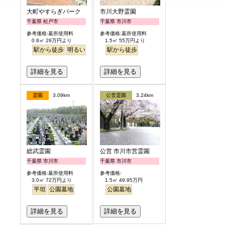
大町やすらぎパーク
市川大野霊園
千葉県 松戸市
千葉県 市川市
参考価格:墓所使用料
参考価格:墓所使用料
0.8㎡ 29万円より
1.5㎡ 55万円より
駅から徒歩
明るい
駅から徒歩
詳細を見る
詳細を見る
霊園
3.09km
公営霊園
3.24km
総武霊園
公営 市川市営霊園
千葉県 市川市
千葉県 市川市
参考価格:墓所使用料
参考価格:
3.0㎡ 72万円より
1.5㎡ 49.95万円
平坦
公園墓地
公園墓地
詳細を見る
詳細を見る