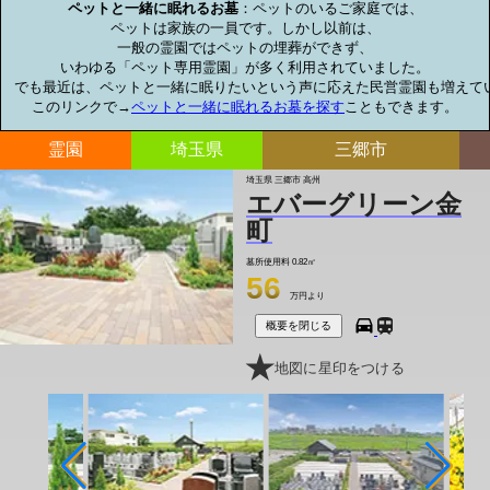
ペットと一緒に眠れるお墓
：ペットのいるご家庭では、

ペットは家族の一員です。しかし以前は、

一般の霊園ではペットの埋葬ができず、

いわゆる「ペット専用霊園」が多く利用されていました。

でも最近は、ペットと一緒に眠りたいという声に応えた民営霊園も増えてい
このリンクで→
ペットと一緒に眠れるお墓を探す
こともできます。
霊園
埼玉県
三郷市
埼玉県 三郷市 高州
エバーグリーン金
町
墓所使用料
0.82㎡
56
万円より
概要を閉じる
地図に星印をつける