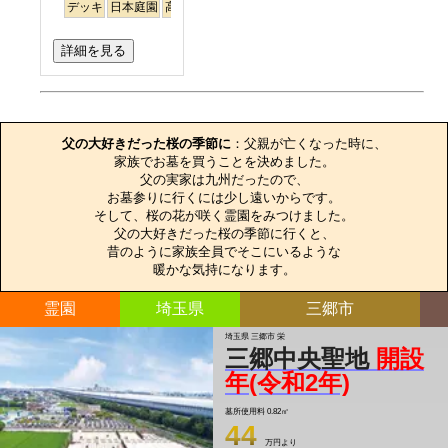
デッキ
日本庭園
高級
徒歩
樹木葬
永代供養
明るい
詳細を見る
お墓のエピソード
父の大好きだった桜の季節に
：父親が亡くなった時に、

家族でお墓を買うことを決めました。

父の実家は九州だったので、

お墓参りに行くには少し遠いからです。

そして、桜の花が咲く霊園をみつけました。

父の大好きだった桜の季節に行くと、

昔のように家族全員でそこにいるような

暖かな気持になります。
霊園
埼玉県
三郷市
埼玉県 三郷市 栄
三郷中央聖地
開設
年(令和2年)
墓所使用料
0.82㎡
44
万円より