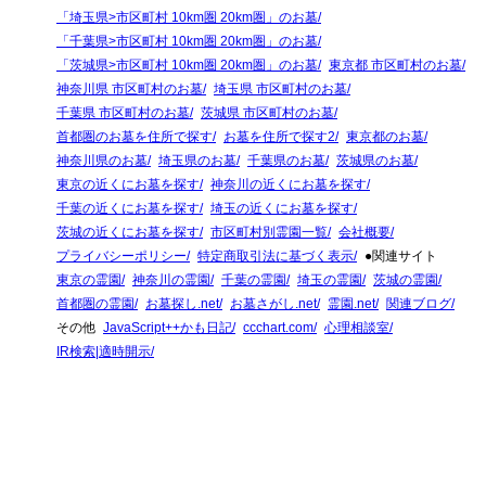
「埼玉県>市区町村 10km圏 20km圏」のお墓
「千葉県>市区町村 10km圏 20km圏」のお墓
「茨城県>市区町村 10km圏 20km圏」のお墓
東京都 市区町村のお墓
神奈川県 市区町村のお墓
埼玉県 市区町村のお墓
千葉県 市区町村のお墓
茨城県 市区町村のお墓
首都圏のお墓を住所で探す
お墓を住所で探す2
東京都のお墓
神奈川県のお墓
埼玉県のお墓
千葉県のお墓
茨城県のお墓
東京の近くにお墓を探す
神奈川の近くにお墓を探す
千葉の近くにお墓を探す
埼玉の近くにお墓を探す
茨城の近くにお墓を探す
市区町村別霊園一覧
会社概要
プライバシーポリシー
特定商取引法に基づく表示
●関連サイト
東京の霊園
神奈川の霊園
千葉の霊園
埼玉の霊園
茨城の霊園
首都圏の霊園
お墓探し.net
お墓さがし.net
霊園.net
関連ブログ
その他
JavaScript++かも日記
ccchart.com
心理相談室
IR検索|適時開示