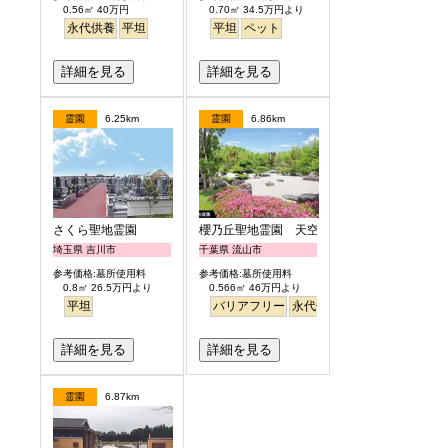
0.56㎡ 40万円
0.70㎡ 34.5万円より
永代供養
平坦
平坦
ペット
詳細を見る
詳細を見る
霊園
6.25km
霊園
6.86km
さくら聖地霊園
櫻乃丘聖地霊園 天空の郷
埼玉県 吉川市
千葉県 流山市
参考価格:墓所使用料
参考価格:墓所使用料
0.8㎡ 26.5万円より
0.566㎡ 46万円より
平坦
バリアフリー
永代供養
桜
さくら
日本庭
詳細を見る
詳細を見る
霊園
6.87km