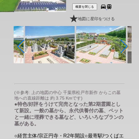
概要を閉じる
地図に星印をつける
(※参考: 上の地図の中心 千葉県松戸市新作 からこの墓
地への直線距離は 約 3.75 Kmです)
●特色/好評をうけて完売となった第2期霊園とし
て新設。一般の墓から、永代供養付の墓、ペット
と一緒に埋葬できる墓など、いろいろなプランの
墓がある。
○経営主体/宗正円寺・R2年開設○最寄駅/つくばエ