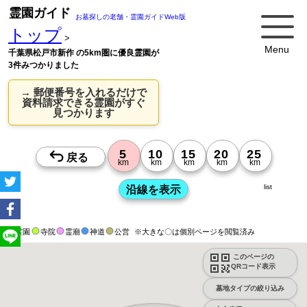
霊園ガイド
お墓探しの老舗・霊園ガイドWeb版
トップ
>
Menu
千葉県松戸市新作 の5km圏に優良霊園が
3件みつかりました
→ 郵便番号を入れるだけで
資料請求できる霊園がすぐ
見つかります
list
霊園
寺院
霊廟
神道
公営
※大きな〇は個別ページを閲覧済み
このページの
QRコード表示
墓地タイプの絞り込み