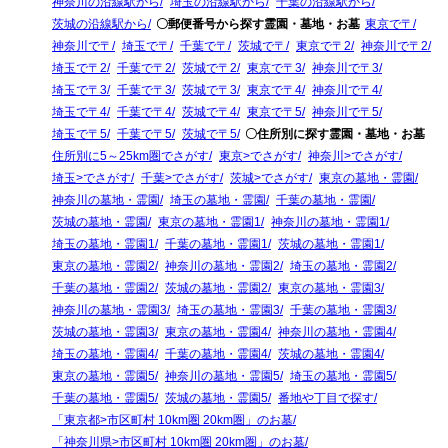
神奈川の沿線駅から
埼玉の沿線駅から
千葉の沿線駅から
茨城の沿線駅から
〇郵便番号から探す霊園・墓地・お墓
東京で〒
神奈川で〒
埼玉で〒
千葉で〒
茨城で〒
東京で〒2
神奈川で〒2
埼玉で〒2
千葉で〒2
茨城で〒2
東京で〒3
神奈川で〒3
埼玉で〒3
千葉で〒3
茨城で〒3
東京で〒4
神奈川で〒4
埼玉で〒4
千葉で〒4
茨城で〒4
東京で〒5
神奈川で〒5
埼玉で〒5
千葉で〒5
茨城で〒5
〇住所別に探す霊園・墓地・お墓
住所別に5～25km圏でさがす
東京>でさがす
神奈川>でさがす
埼玉>でさがす
千葉>でさがす
茨城>でさがす
東京の墓地・霊園
神奈川の墓地・霊園
埼玉の墓地・霊園
千葉の墓地・霊園
茨城の墓地・霊園
東京の墓地・霊園1
神奈川の墓地・霊園1
埼玉の墓地・霊園1
千葉の墓地・霊園1
茨城の墓地・霊園1
東京の墓地・霊園2
神奈川の墓地・霊園2
埼玉の墓地・霊園2
千葉の墓地・霊園2
茨城の墓地・霊園2
東京の墓地・霊園3
神奈川の墓地・霊園3
埼玉の墓地・霊園3
千葉の墓地・霊園3
茨城の墓地・霊園3
東京の墓地・霊園4
神奈川の墓地・霊園4
埼玉の墓地・霊園4
千葉の墓地・霊園4
茨城の墓地・霊園4
東京の墓地・霊園5
神奈川の墓地・霊園5
埼玉の墓地・霊園5
千葉の墓地・霊園5
茨城の墓地・霊園5
番地や丁目で探す
「東京都>市区町村 10km圏 20km圏」のお墓
「神奈川県>市区町村 10km圏 20km圏」のお墓