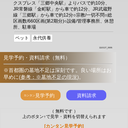
クスプレス「三郷中央駅」よりバスで約10分、
JR常磐線「金町駅」から車で約12分、JR武蔵野
線「三郷駅」から車で約12分○宗教/一切不問○総
区画数/660区画(第2期分)○設備/管理事務所、休憩
所、駐車場
ペット
永代供養
1110127_0005
見学予約・資料請求（無料）
※首都圏の墓地不足は深刻です。良い場所はお
早めに
(
参考：※墓地不足の現況
)
。
（ 無料です ）
上のボタン↑で見学・資料を切替えられます
[カンタン見学予約]