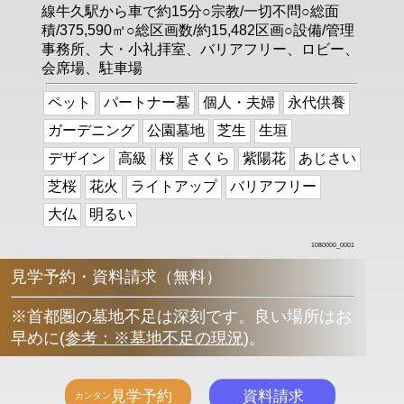
線牛久駅から車で約15分○宗教/一切不問○総面
積/375,590㎡○総区画数/約15,482区画○設備/管理
事務所、大・小礼拝室、バリアフリー、ロビー、
会席場、駐車場
ペット
パートナー墓
個人・夫婦
永代供養
ガーデニング
公園墓地
芝生
生垣
デザイン
高級
桜
さくら
紫陽花
あじさい
芝桜
花火
ライトアップ
バリアフリー
大仏
明るい
1080000_0001
見学予約・資料請求（無料）
※首都圏の墓地不足は深刻です。良い場所はお
早めに
(
参考：※墓地不足の現況
)
。