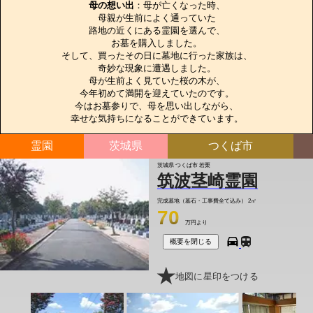
母の想い出
：母が亡くなった時、

母親が生前によく通っていた

路地の近くにある霊園を選んで、

お墓を購入しました。

そして、買ったその日に墓地に行った家族は、

奇妙な現象に遭遇しました。

母が生前よく見ていた桜の木が、

今年初めて満開を迎えていたのです。

今はお墓参りで、母を思い出しながら、

幸せな気持ちになることができています。
霊園
茨城県
つくば市
茨城県 つくば市 若栗
筑波茎崎霊園
完成墓地（墓石・工事費全て込み）
2㎡
70
万円より
概要を閉じる
地図に星印をつける