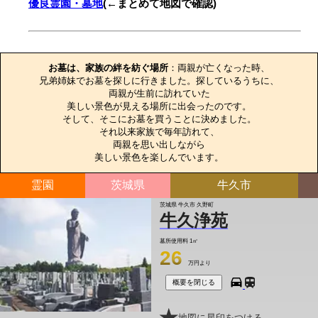
優良霊園・墓地
(←まとめて地図で確認)
お墓のエピソード
お墓は、家族の絆を紡ぐ場所
：両親が亡くなった時、

兄弟姉妹でお墓を探しに行きました。探しているうちに、

両親が生前に訪れていた

美しい景色が見える場所に出会ったのです。

そして、そこにお墓を買うことに決めました。

それ以来家族で毎年訪れて、

両親を思い出しながら

美しい景色を楽しんでいます。
霊園
茨城県
牛久市
茨城県 牛久市 久野町
牛久浄苑
墓所使用料
1㎡
26
万円より
概要を閉じる