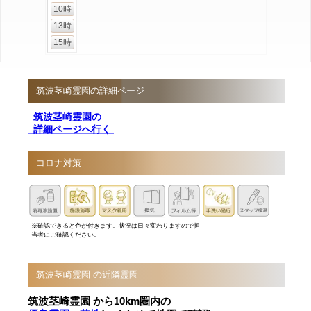
10時
13時
15時
筑波茎崎霊園の詳細ページ
筑波茎崎霊園の
詳細ページへ行く
コロナ対策
※確認できると色が付きます。状況は日々変わりますので担
当者にご確認ください。
筑波茎崎霊園 の近隣霊園
筑波茎崎霊園 から10km圏内の