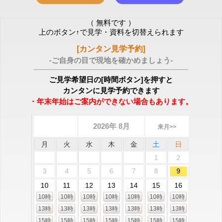
（ 無料です ）
上のボタン↑で見学・資料を切替えられます
[カンタン見学予約]
-ご自身の目で現地を確かめましょう-
ご見学希望日の[時間ボタン]を押すと
カンタンに見学予約できます
・年末年始はご案内ができない場合もあります。
2026年 8月
来月>>
月
火
水
木
金
土
日
1
2
3
4
5
6
7
8
9
10
11
12
13
14
15
16
10時
10時
10時
10時
10時
10時
10時
13時
13時
13時
13時
13時
13時
13時
15時
15時
15時
15時
15時
15時
15時