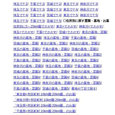
埼玉で〒2
千葉で〒2
茨城で〒2
東京で〒3
神奈川で〒3
埼玉で〒3
千葉で〒3
茨城で〒3
東京で〒4
神奈川で〒4
埼玉で〒4
千葉で〒4
茨城で〒4
東京で〒5
神奈川で〒5
埼玉で〒5
千葉で〒5
茨城で〒5
〇住所別に探す霊園・墓地・お墓
住所別に5～25km圏でさがす
東京>でさがす
神奈川>でさがす
埼玉>でさがす
千葉>でさがす
茨城>でさがす
東京の墓地・霊園
神奈川の墓地・霊園
埼玉の墓地・霊園
千葉の墓地・霊園
茨城の墓地・霊園
東京の墓地・霊園1
神奈川の墓地・霊園1
埼玉の墓地・霊園1
千葉の墓地・霊園1
茨城の墓地・霊園1
東京の墓地・霊園2
神奈川の墓地・霊園2
埼玉の墓地・霊園2
千葉の墓地・霊園2
茨城の墓地・霊園2
東京の墓地・霊園3
神奈川の墓地・霊園3
埼玉の墓地・霊園3
千葉の墓地・霊園3
茨城の墓地・霊園3
東京の墓地・霊園4
神奈川の墓地・霊園4
埼玉の墓地・霊園4
千葉の墓地・霊園4
茨城の墓地・霊園4
東京の墓地・霊園5
神奈川の墓地・霊園5
埼玉の墓地・霊園5
千葉の墓地・霊園5
茨城の墓地・霊園5
番地や丁目で探す
「東京都>市区町村 10km圏 20km圏」のお墓
「神奈川県>市区町村 10km圏 20km圏」のお墓
「埼玉県>市区町村 10km圏 20km圏」のお墓
「千葉県>市区町村 10km圏 20km圏」のお墓