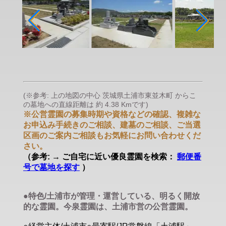
(※参考: 上の地図の中心 茨城県土浦市東並木町 からこ
の墓地への直線距離は 約 4.38 Kmです)
※公営霊園の募集時期や資格などの確認、複雑な
お申込み手続きのご相談、建墓のご相談、ご当選
区画のご案内ご相談もお気軽にお問い合わせくだ
さい。
（参考: → ご自宅に近い優良霊園を検索：
郵便番
号で墓地を探す
）
●特色/土浦市が管理・運営している、明るく開放
的な霊園。今泉霊園は、土浦市営の公営霊園。