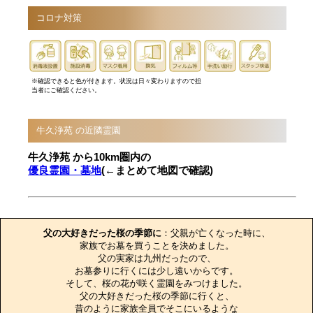
コロナ対策
※確認できると色が付きます。状況は日々変わりますので担
当者にご確認ください。
牛久浄苑 の近隣霊園
牛久浄苑 から10km圏内の
優良霊園・墓地
(←まとめて地図で確認)
お墓のエピソード
父の大好きだった桜の季節に
：父親が亡くなった時に、

家族でお墓を買うことを決めました。

父の実家は九州だったので、

お墓参りに行くには少し遠いからです。

そして、桜の花が咲く霊園をみつけました。

父の大好きだった桜の季節に行くと、

昔のように家族全員でそこにいるような
