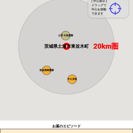
[ 中心表示 ]
ドラッグで
中心を移動
できます
公営 今泉霊園
20km圏
茨城県土浦市東並木町
筑波茎崎霊園
牛久浄苑
お墓のエピソード