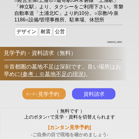
○経営主体/土浦市○最寄駅/JR常磐線「土浦駅」
「神立駅」より、タクシーをご利用下さい。常磐
自動車道「土浦北IC」より約10分。○宗教/今泉
1186○設備/管理事務所、駐車場、休憩所
デザイン
耐震
公営
1080015_0002
見学予約・資料請求（無料）
※首都圏の墓地不足は深刻です。良い場所はお
早めに
(
参考：※墓地不足の現況
)
。
（ 無料です ）
上のボタン↑で見学・資料を切替えられます
[カンタン見学予約]
-ご自身の目で現地を確かめましょう-