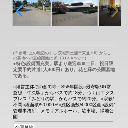
(※参考: 上の地図の中心 茨城県土浦市東並木町 からこ
の墓地への直線距離は 約 13.04 Kmです)
●特色/設備面充実。駅より送迎車※土日、祝日限
定要予約片道1人400円）あり。花と緑の公園墓地
である。
○経営主体/(宗)念向寺・S58年開設○最寄駅/JR常
磐線「牛久駅」からバスで約18分、つくばエクス
プレス「みどりの駅」からバスで約20分。○宗教/
不問○総面積/50,000㎡○総区画数/4,000区画○設備/
管理事務所、メモリアルホール、駐車場、緑地公
園
公園墓地