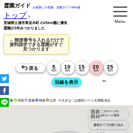
霊園ガイド
お墓探しの老舗・霊園ガイドWeb版
トップ
>
Menu
茨城県土浦市東並木町 の20km圏に優良
霊園が3件みつかりました
→ 郵便番号を入れるだけで
資料請求できる霊園がすぐ
見つかります
list
霊園
寺院
霊廟
神道
公営
※大きな〇は個別ページを閲覧済み
このページの
QRコード表示
墓地タイプの絞り込み