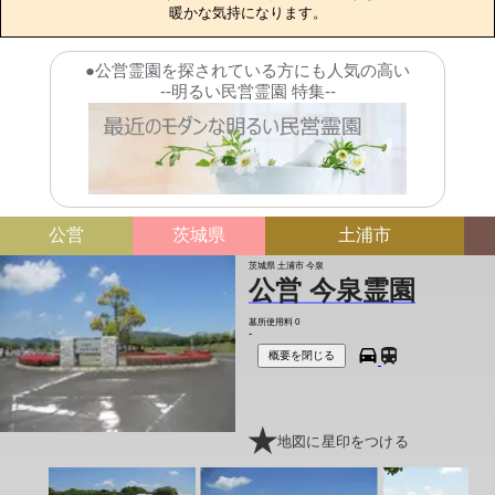
暖かな気持になります。
●公営霊園を探されている方にも人気の高い
--明るい民営霊園 特集--
公営
茨城県
土浦市
茨城県 土浦市 今泉
公営 今泉霊園
墓所使用料
0
-
概要を閉じる
地図に星印をつける