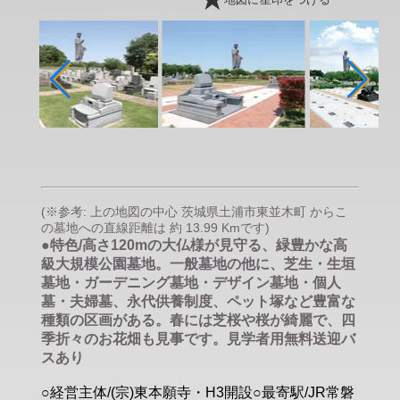
地図に星印をつける
(※参考: 上の地図の中心 茨城県土浦市東並木町 からこ
の墓地への直線距離は 約 13.99 Kmです)
●特色/高さ120mの大仏様が見守る、緑豊かな高
級大規模公園墓地。一般墓地の他に、芝生・生垣
墓地・ガーデニング墓地・デザイン墓地・個人
墓・夫婦墓、永代供養制度、ペット塚など豊富な
種類の区画がある。春には芝桜や桜が綺麗で、四
季折々のお花畑も見事です。見学者用無料送迎バ
スあり
○経営主体/(宗)東本願寺・H3開設○最寄駅/JR常磐