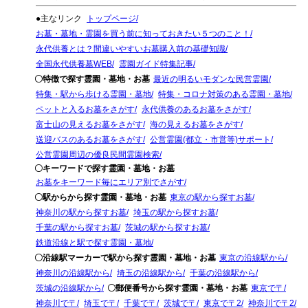
●主なリンク
トップページ
お墓・墓地・霊園を買う前に知っておきたい５つのこと！
永代供養とは？間違いやすいお墓購入前の基礎知識
全国永代供養墓WEB
霊園ガイド特集記事
〇特徴で探す霊園・墓地・お墓
最近の明るいモダンな民営霊園
特集・駅から歩ける霊園・墓地
特集・コロナ対策のある霊園・墓地
ペットと入るお墓をさがす
永代供養のあるお墓をさがす
富士山の見えるお墓をさがす
海の見えるお墓をさがす
送迎バスのあるお墓をさがす
公営霊園(都立・市営等)サポート
公営霊園周辺の優良民間霊園検索
〇キーワードで探す霊園・墓地・お墓
お墓をキーワード毎にエリア別でさがす
〇駅からから探す霊園・墓地・お墓
東京の駅から探すお墓
神奈川の駅から探すお墓
埼玉の駅から探すお墓
千葉の駅から探すお墓
茨城の駅から探すお墓
鉄道沿線と駅で探す霊園・墓地
〇沿線駅マーカーで駅から探す霊園・墓地・お墓
東京の沿線駅から
神奈川の沿線駅から
埼玉の沿線駅から
千葉の沿線駅から
茨城の沿線駅から
〇郵便番号から探す霊園・墓地・お墓
東京で〒
神奈川で〒
埼玉で〒
千葉で〒
茨城で〒
東京で〒2
神奈川で〒2