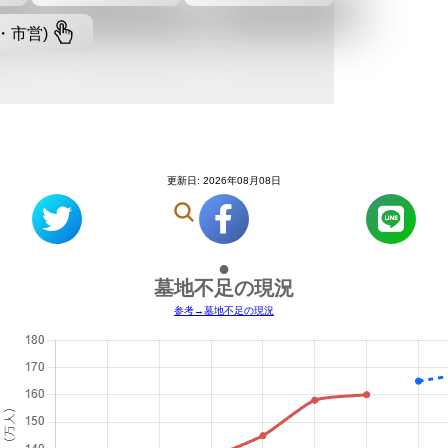
・市営)
更新日: 2026年08月08日
●
墓地不足の現況
参考→墓地不足の現況