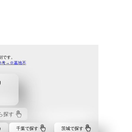
刻です。
参考→※墓地不
ら探す
千葉で探す
茨城で探す