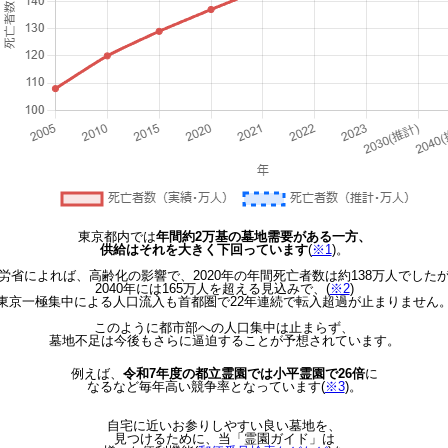
東京都内では
年間約2万基の墓地需要がある一方、
供給はそれを大きく下回っています
(
※1
)。
労省によれば、高齢化の影響で、2020年の年間死亡者数は約138万人でした
2040年には165万人を超える見込みで、(
※2
)
東京一極集中による人口流入も首都圏で22年連続で転入超過が止まりません
このように都市部への人口集中は止まらず、
墓地不足は今後もさらに逼迫することが予想されています。
例えば、
令和7年度の都立霊園では小平霊園で26倍
に
なるなど毎年高い競争率となっています(
※3
)。
自宅に近いお参りしやすい良い墓地を、
見つけるために、当「霊園ガイド」は