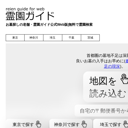
お墓探しの老舗・霊園ガイド公式Web版|無料で霊園検索
東京
神奈川
埼玉
千葉
茨城
首都圏の墓地不足は深
良いお墓の入手はお早めに(
足の現況
)。
地図を
読み込む
自宅の〒郵便番号か
東京で探す
神奈川で探す
埼玉で探す