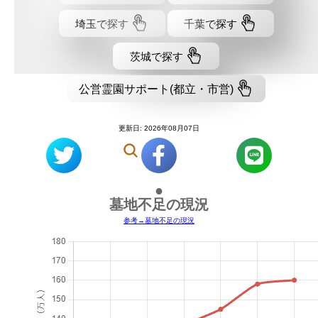
埼玉で探す
千葉で探す
茨城で探す
公営霊園サポート(都立・市営)
更新日: 2026年08月07日
●
墓地不足の現況
参考→墓地不足の現況