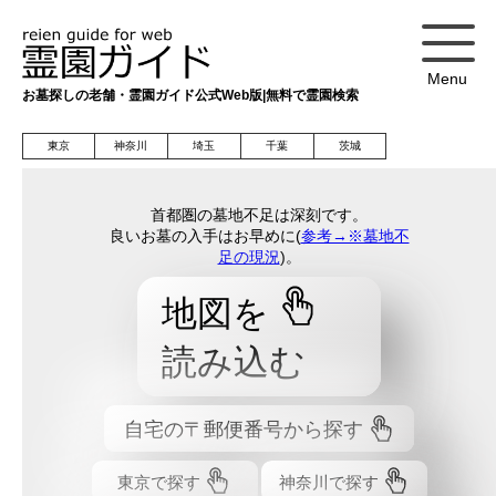
Menu
お墓探しの老舗・霊園ガイド公式Web版|無料で霊園検索
東京
神奈川
埼玉
千葉
茨城
首都圏の墓地不足は深刻です。
良いお墓の入手はお早めに(
参考→※墓地不
足の現況
)。
地図を
読み込む
自宅の〒郵便番号から探す
東京で探す
神奈川で探す