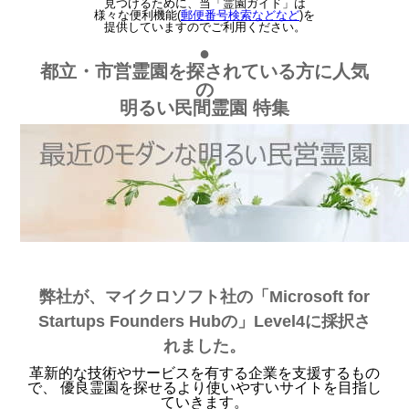
見つけるために、当「霊園ガイド」は
様々な便利機能(
郵便番号検索などなど
)を
提供していますのでご利用ください。
●
都立・市営霊園を探されている方に人気
の
明るい民間霊園 特集
弊社が、マイクロソフト社の「Microsoft for
Startups Founders Hubの」Level4に採択さ
れました。
革新的な技術やサービスを有する企業を支援するもの
で、 優良霊園を探せるより使いやすいサイトを目指し
ていきます。