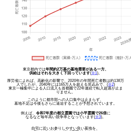
東京都内では
年間約2万基の墓地需要がある一方、
供給はそれを大きく下回っています
(
※1
)。
厚労省によれば、高齢化の影響で、2020年の年間死亡者数は約138万
人でしたが、2040年には165万人を超える見込みで、(
※2
)
東京一極集中による人口流入も首都圏で22年連続で転入超過が止ま
りません。
このように都市部への人口集中は止まらず、
墓地不足は今後もさらに逼迫することが予想されています。
例えば、
令和7年度の都立霊園では小平霊園で26倍
に
なるなど毎年高い競争率となっています(
※3
)。
自宅に近いお参りしやすい良い墓地を、