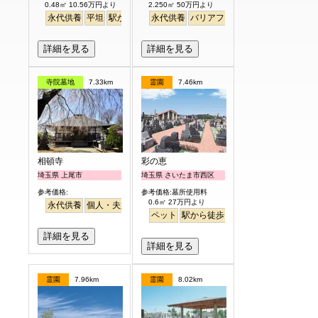
0.48㎡ 10.56万円より
2.250㎡ 50万円より
永代供養
平坦
駅から徒歩
永代供養
バリアフリー
バリアフリー
明るい
詳細を見る
詳細を見る
寺院墓地
7.33km
霊園
7.46km
相頓寺
彩の恵
埼玉県 上尾市
埼玉県 さいたま市西区
参考価格:
参考価格:墓所使用料
0.6㎡ 27万円より
永代供養
個人・夫婦
さくら
桜
駅から徒歩
ペット
駅から徒歩
明るい
詳細を見る
詳細を見る
霊園
7.96km
霊園
8.02km