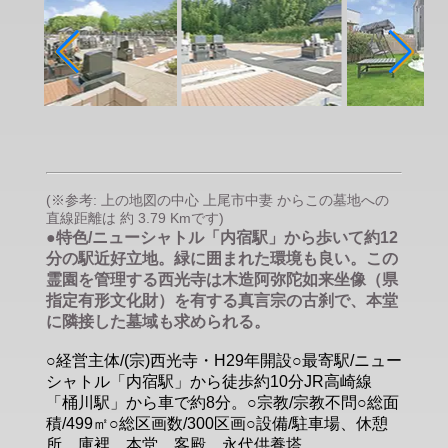
(※参考: 上の地図の中心 上尾市中妻 からこの墓地への
直線距離は 約 3.79 Kmです)
●特色/ニューシャトル「内宿駅」から歩いて約12
分の駅近好立地。緑に囲まれた環境も良い。この
霊園を管理する西光寺は木造阿弥陀如来坐像（県
指定有形文化財）を有する真言宗の古刹で、本堂
に隣接した墓域も求められる。
○経営主体/(宗)西光寺・H29年開設○最寄駅/ニュー
シャトル「内宿駅」から徒歩約10分JR高崎線
「桶川駅」から車で約8分。○宗教/宗教不問○総面
積/499㎡○総区画数/300区画○設備/駐車場、休憩
所、庫裡、本堂、客殿、永代供養塔