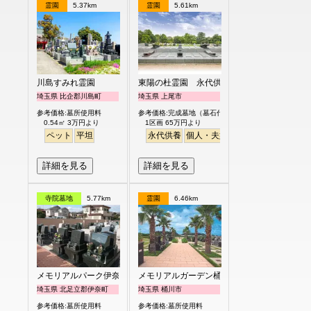
霊園
5.37km
霊園
5.61km
川島すみれ霊園
東陽の杜霊園 永代供養付墓【沙羅－SARA
埼玉県 比企郡川島町
埼玉県 上尾市
参考価格:墓所使用料
参考価格:完成墓地（墓石代含）永代供養付き夫婦タイ
0.54㎡ 3万円より
1区画 65万円より
ペット
平坦
永代供養
個人・夫婦
平坦
詳細を見る
詳細を見る
寺院墓地
5.77km
霊園
6.46km
メモリアルパーク伊奈
メモリアルガーデン桶川霊園
埼玉県 北足立郡伊奈町
埼玉県 桶川市
参考価格:墓所使用料
参考価格:墓所使用料