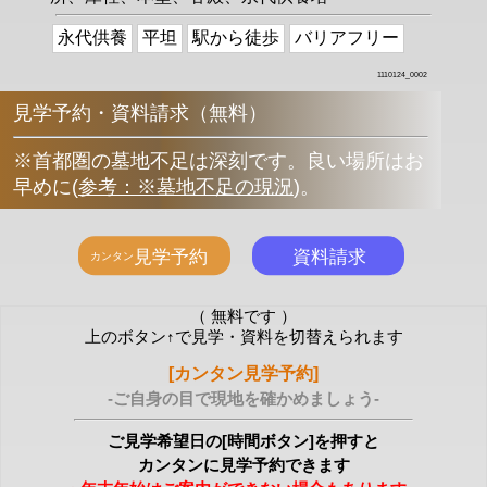
永代供養
平坦
駅から徒歩
バリアフリー
1110124_0002
見学予約・資料請求（無料）
※首都圏の墓地不足は深刻です。良い場所はお
早めに
(
参考：※墓地不足の現況
)
。
（ 無料です ）
上のボタン↑で見学・資料を切替えられます
[カンタン見学予約]
-ご自身の目で現地を確かめましょう-
ご見学希望日の[時間ボタン]を押すと
カンタンに見学予約できます