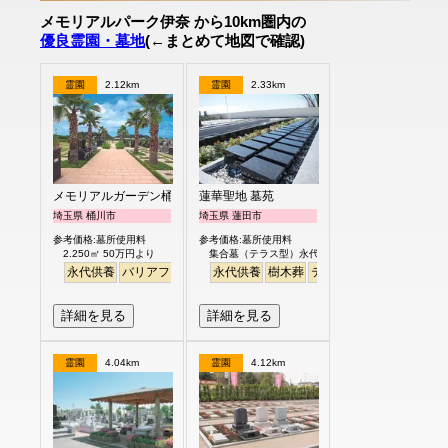
メモリアルパーク伊奈 から10km圏内の
優良霊園・墓地
(←まとめて地図で確認)
霊園
2.12km
霊園
2.33km
メモリアルガーデン桶川霊園
蓮華聖地 墓苑
埼玉県 桶川市
埼玉県 蓮田市
参考価格:墓所使用料
参考価格:墓所使用料
2.250㎡ 50万円より
集合墓（テラス型）永代供養制度付 30万円
永代供養
バリアフリー
明るい
永代供養
樹木葬
テラス
平坦
詳細を見る
詳細を見る
霊園
4.04km
霊園
4.12km