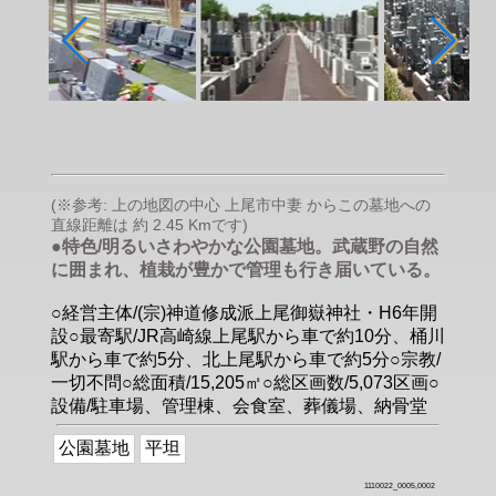
(※参考: 上の地図の中心 上尾市中妻 からこの墓地への
直線距離は 約 2.45 Kmです)
●特色/明るいさわやかな公園墓地。武蔵野の自然
に囲まれ、植栽が豊かで管理も行き届いている。
○経営主体/(宗)神道修成派上尾御嶽神社・H6年開
設○最寄駅/JR高崎線上尾駅から車で約10分、桶川
駅から車で約5分、北上尾駅から車で約5分○宗教/
一切不問○総面積/15,205㎡○総区画数/5,073区画○
設備/駐車場、管理棟、会食室、葬儀場、納骨堂
公園墓地
平坦
1110022_0005,0002