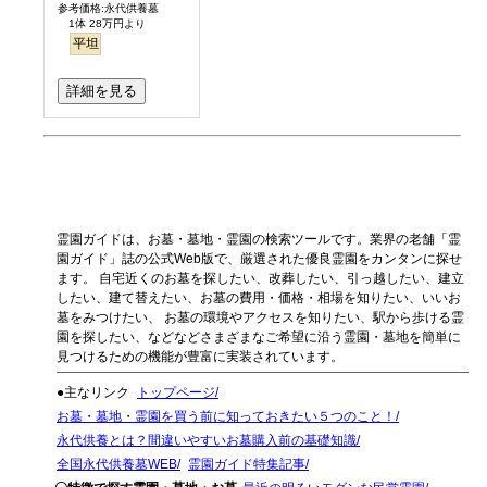
参考価格:永代供養墓
1体 28万円より
平坦
詳細を見る
霊園ガイドは、お墓・墓地・霊園の検索ツールです。業界の老舗「霊
園ガイド」誌の公式Web版で、厳選された優良霊園をカンタンに探せ
ます。 自宅近くのお墓を探したい、改葬したい、引っ越したい、建立
したい、建て替えたい、お墓の費用・価格・相場を知りたい、いいお
墓をみつけたい、 お墓の環境やアクセスを知りたい、駅から歩ける霊
園を探したい、などなどさまざまなご希望に沿う霊園・墓地を簡単に
見つけるための機能が豊富に実装されています。
●主なリンク
トップページ
お墓・墓地・霊園を買う前に知っておきたい５つのこと！
永代供養とは？間違いやすいお墓購入前の基礎知識
全国永代供養墓WEB
霊園ガイド特集記事