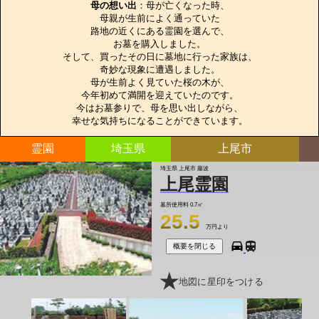
母の想い出
：母が亡くなった時、

母親が生前によく通っていた

路地の近くにある霊園を選んで、

お墓を購入しました。

そして、買ったその日に墓地に行った家族は、

奇妙な現象に遭遇しました。

母が生前よく見ていた桜の木が、

今年初めて満開を迎えていたのです。

今はお墓参りで、母を思い出しながら、

幸せな気持ちになることができています。
霊園
埼玉県
上尾市
埼玉県 上尾市 藤波
上尾霊園
墓所使用料
0.7㎡
25.5
万円より
概要を閉じる
地図に星印をつける