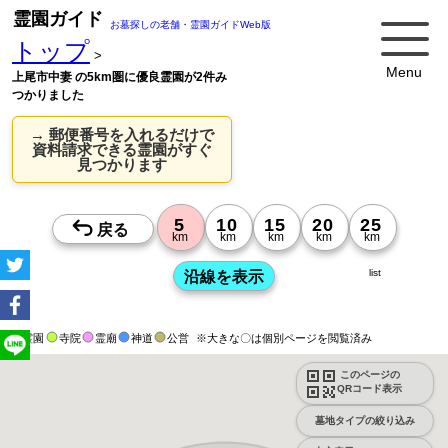
霊園ガイド
お墓探しの老舗・霊園ガイドWeb版
トップ
>
Menu
上尾市中妻 の5km圏に優良霊園が2件み
つかりました
→ 郵便番号を入れるだけで
資料請求できる霊園がすぐ
見つかります
list
霊園
寺院
霊廟
神道
公営
※大きな〇は個別ページを閲覧済み
このページの
QRコード表示
墓地タイプの絞り込み