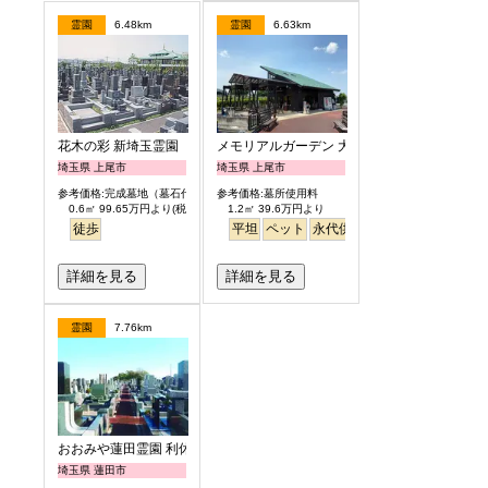
霊園
6.48km
霊園
6.63km
花木の彩 新埼玉霊園
メモリアルガーデン 大宮青山苑
埼玉県 上尾市
埼玉県 上尾市
参考価格:完成墓地（墓石代含）
参考価格:墓所使用料
0.6㎡ 99.65万円より(税別)
1.2㎡ 39.6万円より
徒歩
平坦
ペット
永代供養
詳細を見る
詳細を見る
霊園
7.76km
おおみや蓮田霊園 利休メモリアルパーク
埼玉県 蓮田市