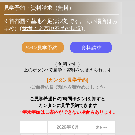
見学予約・資料請求（無料）
※首都圏の墓地不足は深刻です。良い場所はお
早めに
(
参考：※墓地不足の現況
)
。
（ 無料です ）
上のボタン↑で見学・資料を切替えられます
[カンタン見学予約]
-ご自身の目で現地を確かめましょう-
ご見学希望日の[時間ボタン]を押すと
カンタンに見学予約できます
・年末年始はご案内ができない場合もあります。
2026年 8月
来月>>