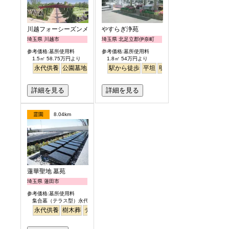
川越フォーシーズンメモリアル
やすらぎ浄苑
埼玉県 川越市
埼玉県 北足立郡伊奈町
参考価格:墓所使用料
参考価格:墓所使用料
1.5㎡ 58.75万円より
1.8㎡ 54万円より
永代供養
公園墓地
高級
テラス
駅から徒歩
明るい
平坦
明るい
詳細を見る
詳細を見る
霊園
8.04km
蓮華聖地 墓苑
埼玉県 蓮田市
参考価格:墓所使用料
集合墓（テラス型）永代供養制度付 30万円
永代供養
樹木葬
テラス
平坦