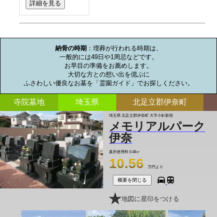
詳細を見る
お墓のミニ知識
納骨の時期
：埋葬が行われる時期は、

一般的には49日や1周忌などです。

お早目の準備をお薦めします。

大切な方との想い出を偲ぶに

ふさわしい優良なお墓を「霊園ガイド」でお探しください。
寺院墓地
埼玉県
北足立郡伊奈町
埼玉県 北足立郡伊奈町 大字小針新宿
メモリアルパーク
伊奈
墓所使用料
0.48㎡
10.56
万円より
概要を閉じる
地図に星印をつける