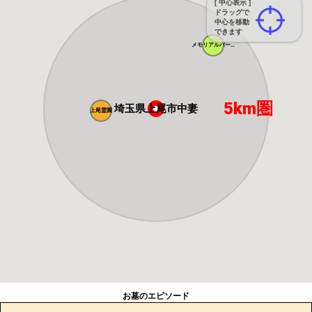
[ 中心表示 ]
ドラッグで
中心を移動
できます
メモリアルパー...
5km圏
埼玉県上尾市中妻
上尾霊園
お墓のエピソード