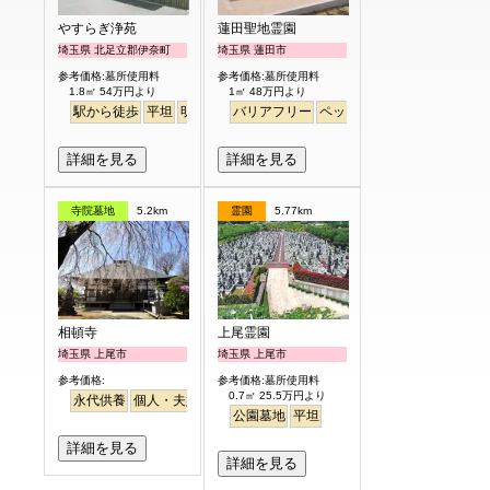
やすらぎ浄苑
蓮田聖地霊園
埼玉県 北足立郡伊奈町
埼玉県 蓮田市
参考価格:墓所使用料
参考価格:墓所使用料
1.8㎡ 54万円より
1㎡ 48万円より
駅から徒歩
平坦
明るい
バリアフリー
ペット
平坦
永代供養
桜
詳細を見る
詳細を見る
寺院墓地
5.2km
霊園
5.77km
相頓寺
上尾霊園
埼玉県 上尾市
埼玉県 上尾市
参考価格:
参考価格:墓所使用料
0.7㎡ 25.5万円より
永代供養
個人・夫婦
さくら
桜
駅から徒歩
公園墓地
平坦
詳細を見る
詳細を見る