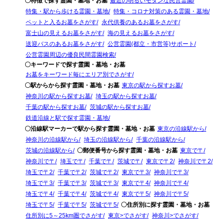
〇特徴で探す霊園・墓地・お墓
最近の明るいモダンな民営霊園
特集・駅から歩ける霊園・墓地
特集・コロナ対策のある霊園・墓地
ペットと入るお墓をさがす
永代供養のあるお墓をさがす
富士山の見えるお墓をさがす
海の見えるお墓をさがす
送迎バスのあるお墓をさがす
公営霊園(都立・市営等)サポート
公営霊園周辺の優良民間霊園検索
〇キーワードで探す霊園・墓地・お墓
お墓をキーワード毎にエリア別でさがす
〇駅からから探す霊園・墓地・お墓
東京の駅から探すお墓
神奈川の駅から探すお墓
埼玉の駅から探すお墓
千葉の駅から探すお墓
茨城の駅から探すお墓
鉄道沿線と駅で探す霊園・墓地
〇沿線駅マーカーで駅から探す霊園・墓地・お墓
東京の沿線駅から
神奈川の沿線駅から
埼玉の沿線駅から
千葉の沿線駅から
茨城の沿線駅から
〇郵便番号から探す霊園・墓地・お墓
東京で〒
神奈川で〒
埼玉で〒
千葉で〒
茨城で〒
東京で〒2
神奈川で〒2
埼玉で〒2
千葉で〒2
茨城で〒2
東京で〒3
神奈川で〒3
埼玉で〒3
千葉で〒3
茨城で〒3
東京で〒4
神奈川で〒4
埼玉で〒4
千葉で〒4
茨城で〒4
東京で〒5
神奈川で〒5
埼玉で〒5
千葉で〒5
茨城で〒5
〇住所別に探す霊園・墓地・お墓
住所別に5～25km圏でさがす
東京>でさがす
神奈川>でさがす