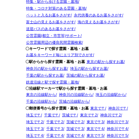
特集・駅から歩ける霊園・墓地
特集・コロナ対策のある霊園・墓地
ペットと入るお墓をさがす
永代供養のあるお墓をさがす
富士山の見えるお墓をさがす
海の見えるお墓をさがす
送迎バスのあるお墓をさがす
公営霊園(都立・市営等)サポート
公営霊園周辺の優良民間霊園検索
〇キーワードで探す霊園・墓地・お墓
お墓をキーワード毎にエリア別でさがす
〇駅からから探す霊園・墓地・お墓
東京の駅から探すお墓
神奈川の駅から探すお墓
埼玉の駅から探すお墓
千葉の駅から探すお墓
茨城の駅から探すお墓
鉄道沿線と駅で探す霊園・墓地
〇沿線駅マーカーで駅から探す霊園・墓地・お墓
東京の沿線駅から
神奈川の沿線駅から
埼玉の沿線駅から
千葉の沿線駅から
茨城の沿線駅から
〇郵便番号から探す霊園・墓地・お墓
東京で〒
神奈川で〒
埼玉で〒
千葉で〒
茨城で〒
東京で〒2
神奈川で〒2
埼玉で〒2
千葉で〒2
茨城で〒2
東京で〒3
神奈川で〒3
埼玉で〒3
千葉で〒3
茨城で〒3
東京で〒4
神奈川で〒4
埼玉で〒4
千葉で〒4
茨城で〒4
東京で〒5
神奈川で〒5