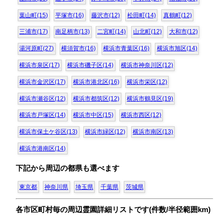
葉山町(15)
平塚市(16)
藤沢市(12)
松田町(14)
真鶴町(12)
三浦市(17)
南足柄市(13)
二宮町(14)
山北町(12)
大和市(12)
湯河原町(27)
横須賀市(16)
横浜市青葉区(16)
横浜市旭区(14)
横浜市泉区(17)
横浜市磯子区(14)
横浜市神奈川区(12)
横浜市金沢区(17)
横浜市港北区(16)
横浜市栄区(12)
横浜市瀬谷区(12)
横浜市都筑区(12)
横浜市鶴見区(19)
横浜市戸塚区(14)
横浜市中区(15)
横浜市西区(12)
横浜市保土ケ谷区(13)
横浜市緑区(12)
横浜市南区(13)
横浜市港南区(14)
下記から周辺の都県も選べます
東京都
神奈川県
埼玉県
千葉県
茨城県
各市区町村毎の周辺霊園詳細リストです(件数/半径範囲km)