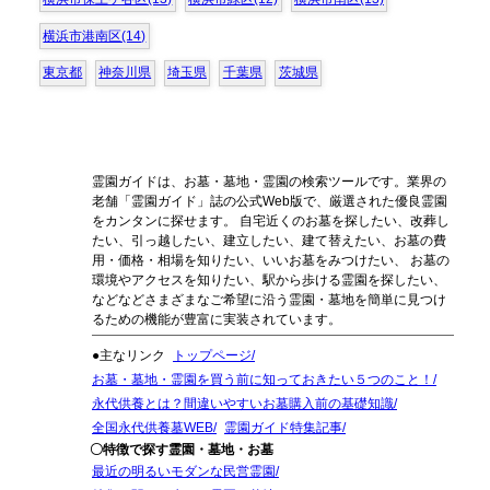
横浜市港南区(14)
東京都
神奈川県
埼玉県
千葉県
茨城県
霊園ガイドは、お墓・墓地・霊園の検索ツールです。業界の
老舗「霊園ガイド」誌の公式Web版で、厳選された優良霊園
をカンタンに探せます。 自宅近くのお墓を探したい、改葬し
たい、引っ越したい、建立したい、建て替えたい、お墓の費
用・価格・相場を知りたい、いいお墓をみつけたい、 お墓の
環境やアクセスを知りたい、駅から歩ける霊園を探したい、
などなどさまざまなご希望に沿う霊園・墓地を簡単に見つけ
るための機能が豊富に実装されています。
●主なリンク
トップページ
お墓・墓地・霊園を買う前に知っておきたい５つのこと！
永代供養とは？間違いやすいお墓購入前の基礎知識
全国永代供養墓WEB
霊園ガイド特集記事
〇特徴で探す霊園・墓地・お墓
最近の明るいモダンな民営霊園