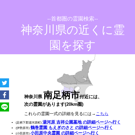
--首都圏の霊園検索--
神奈川県の近くに霊
園を探す
南足柄市
神奈川県
付近には、
次の霊園があります(20km圏)
これらの霊園一式の詳細を見るには→
こちら
湯河原 吉祥公園墓地 の詳細ページへ行く
(足柄下郡湯河原町)
鶴巻霊園 もえぎのさと の詳細ページへ行く
(伊勢原市)
小田原中央霊園 の詳細ページへ行く
(小田原市)