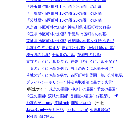
「埼玉県>市区町村 10km圏 20km圏」のお墓
「千葉県>市区町村 10km圏 20km圏」のお墓
「茨城県>市区町村 10km圏 20km圏」のお墓
東京都 市区町村のお墓
神奈川県 市区町村のお墓
埼玉県 市区町村のお墓
千葉県 市区町村のお墓
茨城県 市区町村のお墓
首都圏のお墓を住所で探す
お墓を住所で探す2
東京都のお墓
神奈川県のお墓
埼玉県のお墓
千葉県のお墓
茨城県のお墓
東京の近くにお墓を探す
神奈川の近くにお墓を探す
千葉の近くにお墓を探す
埼玉の近くにお墓を探す
茨城の近くにお墓を探す
市区町村別霊園一覧
会社概要
プライバシーポリシー
特定商取引法に基づく表示
●関連サイト
東京の霊園
神奈川の霊園
千葉の霊園
埼玉の霊園
茨城の霊園
首都圏の霊園
お墓探し.net
お墓さがし.net
霊園.net
関連ブログ
その他
JavaScript++かも日記
ccchart.com
心理相談室
IR検索|適時開示