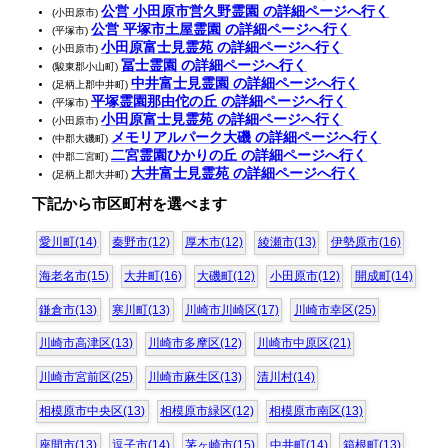
公営 小田原市営久野霊園 の詳細ページへ行く
(小田原市)
公営 平塚市土屋霊園 の詳細ページへ行く
(平塚市)
小田原富士見霊苑 の詳細ページへ行く
(小田原市)
冨士霊園 の詳細ページへ行く
(駿東郡小山町)
中井富士見霊園 の詳細ページへ行く
(足柄上郡中井町)
平塚霊園那由佗の丘 の詳細ページへ行く
(平塚市)
小田原富士見霊苑 の詳細ページへ行く
(小田原市)
メモリアルパーク大磯 の詳細ページへ行く
(中郡大磯町)
二宮霊園ひかりの丘 の詳細ページへ行く
(中郡二宮町)
大井富士見霊苑 の詳細ページへ行く
(足柄上郡大井町)
下記から市区町村を選べます
愛川町(14)
秦野市(12)
厚木市(12)
綾瀬市(13)
伊勢原市(16)
海老名市(15)
大井町(16)
大磯町(12)
小田原市(12)
開成町(14)
鎌倉市(13)
寒川町(13)
川崎市川崎区(17)
川崎市幸区(25)
川崎市高津区(13)
川崎市多摩区(12)
川崎市中原区(21)
川崎市宮前区(25)
川崎市麻生区(13)
清川村(14)
相模原市中央区(13)
相模原市緑区(12)
相模原市南区(13)
座間市(13)
逗子市(14)
茅ヶ崎市(15)
中井町(14)
箱根町(13)