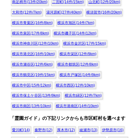
南足柄市(13件/20km)
二宮町(14件/15km)
山北町(12件/20km)
大和市(12件/7km)
湯河原町(27件/40km)
横須賀市(16件/20km)
横浜市青葉区(16件/8km)
横浜市旭区(14件/7km)
横浜市泉区(17件/8km)
横浜市磯子区(14件/12km)
横浜市神奈川区(12件/10km)
横浜市金沢区(17件/15km)
横浜市港北区(16件/10km)
横浜市栄区(12件/9km)
横浜市瀬谷区(12件/6km)
横浜市都筑区(12件/8km)
横浜市鶴見区(19件/15km)
横浜市戸塚区(14件/9km)
横浜市中区(15件/12km)
横浜市西区(12件/10km)
横浜市保土ケ谷区(13件/9km)
横浜市緑区(12件/7km)
横浜市南区(13件/10km)
横浜市港南区(14件/10km)
「霊園ガイド」の下記リンクからも市区町村を選べます
愛川町(14)
秦野市(12)
厚木市(12)
綾瀬市(13)
伊勢原市(16)