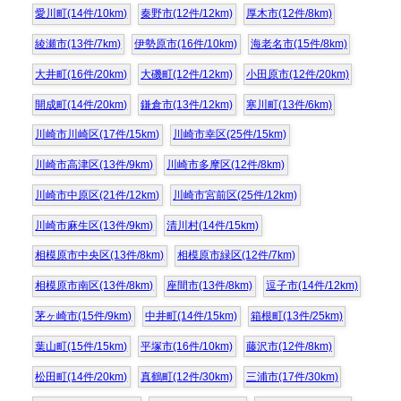
愛川町(14件/10km)
秦野市(12件/12km)
厚木市(12件/8km)
綾瀬市(13件/7km)
伊勢原市(16件/10km)
海老名市(15件/8km)
大井町(16件/20km)
大磯町(12件/12km)
小田原市(12件/20km)
開成町(14件/20km)
鎌倉市(13件/12km)
寒川町(13件/6km)
川崎市川崎区(17件/15km)
川崎市幸区(25件/15km)
川崎市高津区(13件/9km)
川崎市多摩区(12件/8km)
川崎市中原区(21件/12km)
川崎市宮前区(25件/12km)
川崎市麻生区(13件/9km)
清川村(14件/15km)
相模原市中央区(13件/8km)
相模原市緑区(12件/7km)
相模原市南区(13件/8km)
座間市(13件/8km)
逗子市(14件/12km)
茅ヶ崎市(15件/9km)
中井町(14件/15km)
箱根町(13件/25km)
葉山町(15件/15km)
平塚市(16件/10km)
藤沢市(12件/8km)
松田町(14件/20km)
真鶴町(12件/30km)
三浦市(17件/30km)