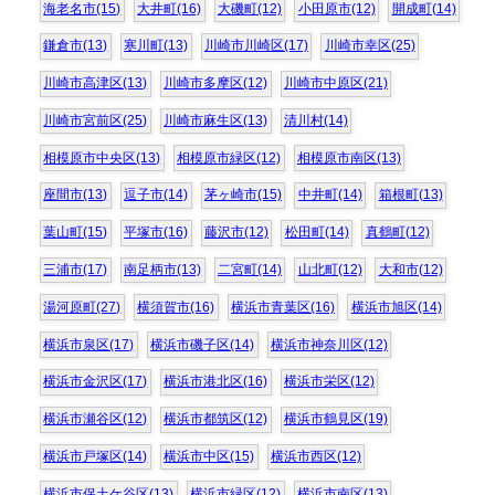
海老名市(15)
大井町(16)
大磯町(12)
小田原市(12)
開成町(14)
鎌倉市(13)
寒川町(13)
川崎市川崎区(17)
川崎市幸区(25)
川崎市高津区(13)
川崎市多摩区(12)
川崎市中原区(21)
川崎市宮前区(25)
川崎市麻生区(13)
清川村(14)
相模原市中央区(13)
相模原市緑区(12)
相模原市南区(13)
座間市(13)
逗子市(14)
茅ヶ崎市(15)
中井町(14)
箱根町(13)
葉山町(15)
平塚市(16)
藤沢市(12)
松田町(14)
真鶴町(12)
三浦市(17)
南足柄市(13)
二宮町(14)
山北町(12)
大和市(12)
湯河原町(27)
横須賀市(16)
横浜市青葉区(16)
横浜市旭区(14)
横浜市泉区(17)
横浜市磯子区(14)
横浜市神奈川区(12)
横浜市金沢区(17)
横浜市港北区(16)
横浜市栄区(12)
横浜市瀬谷区(12)
横浜市都筑区(12)
横浜市鶴見区(19)
横浜市戸塚区(14)
横浜市中区(15)
横浜市西区(12)
横浜市保土ケ谷区(13)
横浜市緑区(12)
横浜市南区(13)