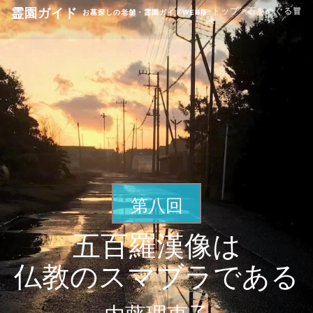
霊園ガイド
>トップ
>石をめぐる冒
お墓探しの老舗・霊園ガイドWEB版
険
第八回
五百羅漢像は
仏教のスマブラである