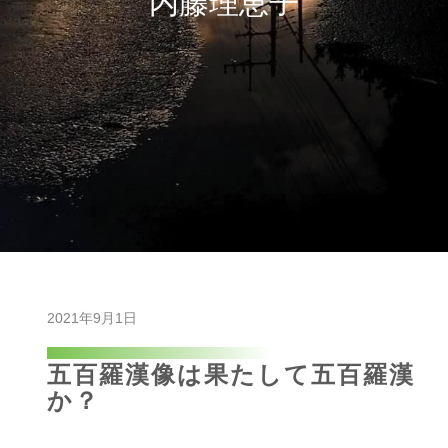
内藤理恵子
2021年9月1日
五百羅漢像は果たして五百羅漢
か？