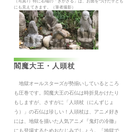
（写真7）特に右端の「きかざる」は、お面をつけた子ども
にも見えてきます。（筆者撮影）
閻魔大王・人頭杖
地獄オールスターズが勢揃いしているところ
も圧巻です。閻魔大王の石仏は時折見かけたり
もしますが、さすがに「人頭杖（にんずじょ
う）」の石仏は珍しい！人頭杖は、アニメ好き
には、地獄を描いた人気アニメ『鬼灯の冷徹』
にも登場するためおなじみでしょう。「地獄で