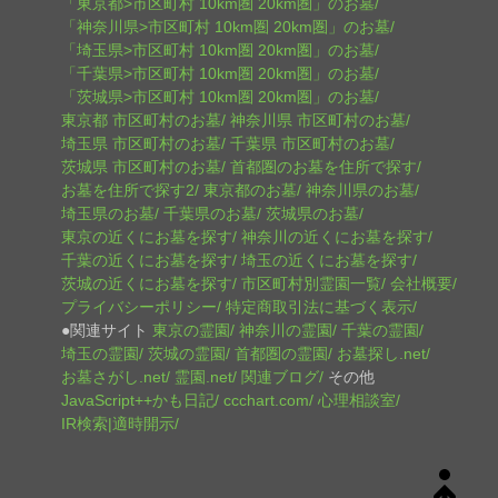
「東京都>市区町村 10km圏 20km圏」のお墓
「神奈川県>市区町村 10km圏 20km圏」のお墓
「埼玉県>市区町村 10km圏 20km圏」のお墓
「千葉県>市区町村 10km圏 20km圏」のお墓
「茨城県>市区町村 10km圏 20km圏」のお墓
東京都 市区町村のお墓
神奈川県 市区町村のお墓
埼玉県 市区町村のお墓
千葉県 市区町村のお墓
茨城県 市区町村のお墓
首都圏のお墓を住所で探す
お墓を住所で探す2
東京都のお墓
神奈川県のお墓
埼玉県のお墓
千葉県のお墓
茨城県のお墓
東京の近くにお墓を探す
神奈川の近くにお墓を探す
千葉の近くにお墓を探す
埼玉の近くにお墓を探す
茨城の近くにお墓を探す
市区町村別霊園一覧
会社概要
プライバシーポリシー
特定商取引法に基づく表示
●関連サイト
東京の霊園
神奈川の霊園
千葉の霊園
埼玉の霊園
茨城の霊園
首都圏の霊園
お墓探し.net
お墓さがし.net
霊園.net
関連ブログ
その他
JavaScript++かも日記
ccchart.com
心理相談室
IR検索|適時開示