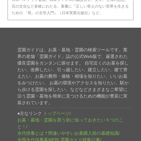
石の文化など多岐にわたる。著書に『正しい答えのない世界を生きる
ための 「死」の文学入門』（日本実業出版社）など。
霊園ガイドは、お墓・墓地・霊園の検索ツールです。業
界の老舗「霊園ガイド」誌の公式Web版で、厳選された
優良霊園をカンタンに探せます。 自宅近くのお墓を探し
たい、改葬したい、引っ越したい、建立したい、建て替
えたい、お墓の費用・価格・相場を知りたい、いいお墓
をみつけたい、 お墓の環境やアクセスを知りたい、駅か
ら歩ける霊園を探したい、などなどさまざまなご希望に
沿う霊園・墓地を簡単に見つけるための機能が豊富に実
装されています。
●主なリンク
トップページ
お墓・墓地・霊園を買う前に知っておきたい５つのこ
と！
永代供養とは？間違いやすいお墓購入前の基礎知識
全国永代供養墓WEB
霊園ガイド特集記事