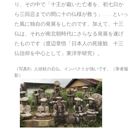
り、その中で「十王が裁いた亡者を、初七日か
ら三回忌までの間に十の仏様が救う」……といっ
た風に独自の発展をしたのです。加えて、十三
仏は、それが南北朝時代にさらなる発展を遂げ
たものです（渡辺章悟「日本人の死後観 十三
仏信仰を中心として」東洋学研究）。
（写真8）人頭杖の石仏、インパクトが強いです。（筆者撮
影）