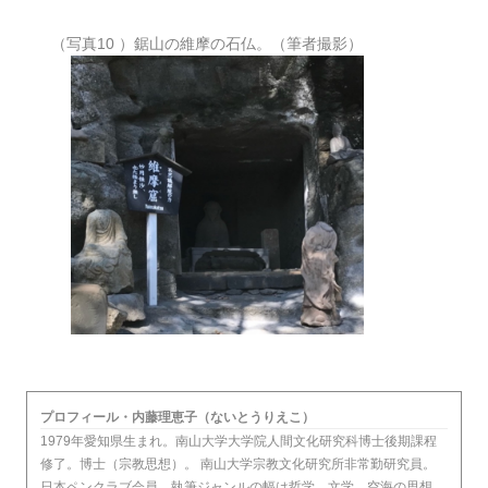
（写真10 ）鋸山の維摩の石仏。（筆者撮影）
プロフィール・内藤理恵子（ないとうりえこ）
1979年愛知県生まれ。南山大学大学院人間文化研究科博士後期課程
修了。博士（宗教思想）。 南山大学宗教文化研究所非常勤研究員。
日本ペンクラブ会員。執筆ジャンルの幅は哲学、文学、空海の思想、