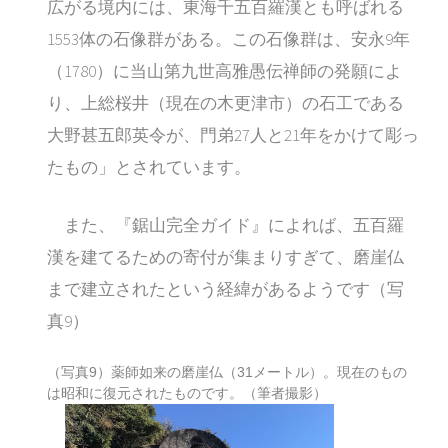
広がる境内には、東海千五百羅漢とも呼ばれる
1553体の石像群がある。この石像群は、安永9年
（1780）に当山第九世高雅愚伝禅師の発願によ
り、上総桜井（現在の木更津市）の石工である
大野甚五郎英令が、門弟27人と21年をかけて彫っ
たもの」とされています。
また、『鋸山完全ガイド』によれば、五百羅
漢を建てるための寄付が集まりすぎて、磨崖仏
まで建立されたという経緯があるようです（写
真9）
（写真9）薬師如来の磨崖仏（31メートル）。現在のもの
は昭和に復元されたものです。（筆者撮影）