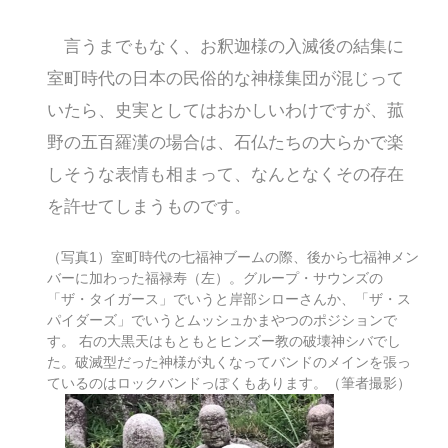
言うまでもなく、お釈迦様の入滅後の結集に
室町時代の日本の民俗的な神様集団が混じって
いたら、史実としてはおかしいわけですが、菰
野の五百羅漢の場合は、石仏たちの大らかで楽
しそうな表情も相まって、なんとなくその存在
を許せてしまうものです。
（写真1）室町時代の七福神ブームの際、後から七福神メン
バーに加わった福禄寿（左）。グループ・サウンズの
「ザ・タイガース」でいうと岸部シローさんか、「ザ・ス
パイダーズ」でいうとムッシュかまやつのポジションで
す。 右の大黒天はもともとヒンズー教の破壊神シバでし
た。破滅型だった神様が丸くなってバンドのメインを張っ
ているのはロックバンドっぽくもあります。（筆者撮影）