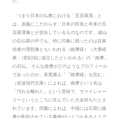
た。
つまり日本の仏教における「五百羅漢」と
は、原義にこだわらず、日本の民俗と本来の五
百羅漢像とが習合しているものなのです。 鋸山
の石仏群の中でも、特に印象に残ったのは在家
信者の理想像ともいわれる（維摩経）（大乗経
典・2世紀頃に成立したといわれる）の「維摩」
の石仏。 そんな維摩がどのようなプロフィール
であったのか。長尾雅人「『維摩経』を読む」
（岩波現代文庫）によれば、維摩という名は
「汚れを離れた」という意味で、ヴァイシャー
リーというところに住んでいた大金持ちだとさ
れています。同書によれば、中国には石窟に維
摩が彫刻されている事例がいくつもあるようで