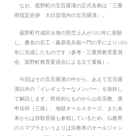
なお、菰野町の五百羅漢の正式名称は「三重
県指定史跡 大日堂境内の五百羅漢」。
菰野町竹成区出身の照空上人が1852年に発願
し、桑名の石工・藤原長兵衞一門の手により1866
年に完成したものです（参考・三重県教育委員
会、菰野町教育委員会による立て看板）。
今回はその五百羅漢の中から、あえて五百羅
漢以外の「イレギュラーなメンバー」を抜粋し
て解説します。民俗的なものから山岳宗教、庚
申信仰（三猿）、地獄オールスターズ、また未
来からは弥勒菩薩も参戦しているため、仏教界
のスマブラというよりは宗教界のオールジャン