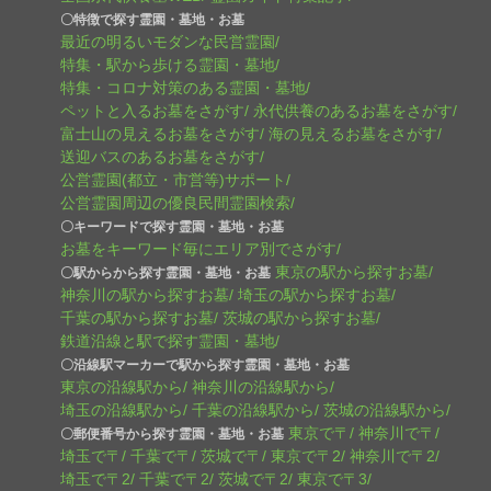
〇特徴で探す霊園・墓地・お墓
最近の明るいモダンな民営霊園
特集・駅から歩ける霊園・墓地
特集・コロナ対策のある霊園・墓地
ペットと入るお墓をさがす
永代供養のあるお墓をさがす
富士山の見えるお墓をさがす
海の見えるお墓をさがす
送迎バスのあるお墓をさがす
公営霊園(都立・市営等)サポート
公営霊園周辺の優良民間霊園検索
〇キーワードで探す霊園・墓地・お墓
お墓をキーワード毎にエリア別でさがす
東京の駅から探すお墓
〇駅からから探す霊園・墓地・お墓
神奈川の駅から探すお墓
埼玉の駅から探すお墓
千葉の駅から探すお墓
茨城の駅から探すお墓
鉄道沿線と駅で探す霊園・墓地
〇沿線駅マーカーで駅から探す霊園・墓地・お墓
東京の沿線駅から
神奈川の沿線駅から
埼玉の沿線駅から
千葉の沿線駅から
茨城の沿線駅から
東京で〒
神奈川で〒
〇郵便番号から探す霊園・墓地・お墓
埼玉で〒
千葉で〒
茨城で〒
東京で〒2
神奈川で〒2
埼玉で〒2
千葉で〒2
茨城で〒2
東京で〒3