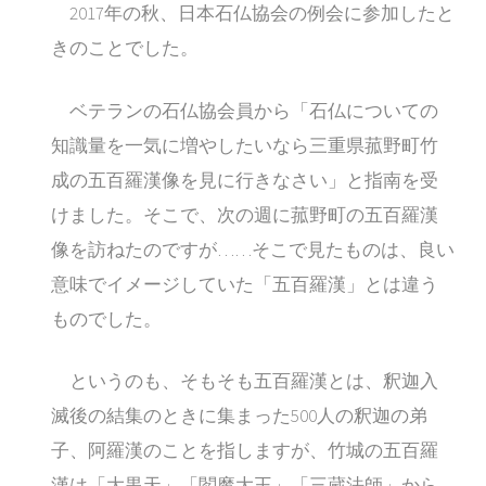
2017年の秋、日本石仏協会の例会に参加したと
きのことでした。
ベテランの石仏協会員から「石仏についての
知識量を一気に増やしたいなら三重県菰野町竹
成の五百羅漢像を見に行きなさい」と指南を受
けました。そこで、次の週に菰野町の五百羅漢
像を訪ねたのですが……そこで見たものは、良い
意味でイメージしていた「五百羅漢」とは違う
ものでした。
というのも、そもそも五百羅漢とは、釈迦入
滅後の結集のときに集まった500人の釈迦の弟
子、阿羅漢のことを指しますが、竹城の五百羅
漢は「大黒天」「閻魔大王」「三蔵法師」から