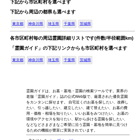
下記から市区町村を選べます
下記から周辺の都県も選べます
東京都
神奈川県
埼玉県
千葉県
茨城県
各市区町村毎の周辺霊園詳細リストです(件数/半径範囲km)
「霊園ガイド」の下記リンクからも市区町村を選べます
東京都
神奈川県
埼玉県
千葉県
茨城県
霊園ガイドは、お墓・墓地・霊園の検索ツールです。業界の
老舗「霊園ガイド」誌の公式Web版で、厳選された優良霊園
をカンタンに探せます。 自宅近くのお墓を探したい、改葬し
たい、引っ越したい、建立したい、建て替えたい、お墓の費
用・価格・相場を知りたい、いいお墓をみつけたい、 お墓の
環境やアクセスを知りたい、駅から歩ける霊園を探したい、
などなどさまざまなご希望に沿う霊園・墓地を簡単に見つけ
るための機能が豊富に実装されています。