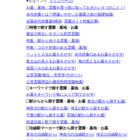
●主なリンク
トップページ
お墓・墓地・霊園を買う前に知っておきたい５つのこと！
永代供養とは？間違いやすいお墓購入前の基礎知識
全国永代供養墓WEB
霊園ガイド特集記事
〇特徴で探す霊園・墓地・お墓
最近の明るいモダンな民営霊園
特集・駅から歩ける霊園・墓地
特集・コロナ対策のある霊園・墓地
ペットと入るお墓をさがす
永代供養のあるお墓をさがす
富士山の見えるお墓をさがす
海の見えるお墓をさがす
送迎バスのあるお墓をさがす
公営霊園(都立・市営等)サポート
公営霊園周辺の優良民間霊園検索
〇キーワードで探す霊園・墓地・お墓
お墓をキーワード毎にエリア別でさがす
〇駅からから探す霊園・墓地・お墓
東京の駅から探すお墓
神奈川の駅から探すお墓
埼玉の駅から探すお墓
千葉の駅から探すお墓
茨城の駅から探すお墓
鉄道沿線と駅で探す霊園・墓地
〇沿線駅マーカーで駅から探す霊園・墓地・お墓
東京の沿線駅から
神奈川の沿線駅から
埼玉の沿線駅から