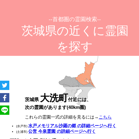
--首都圏の霊園検索--
茨城県の近くに霊園
を探す
大洗町
茨城県
付近には、
次の霊園があります(40km圏)
これらの霊園一式の詳細を見るには→
こちら
水戸メモリアル沙羅の郷 の詳細ページへ行く
(水戸市)
公営 今泉霊園 の詳細ページへ行く
(土浦市)