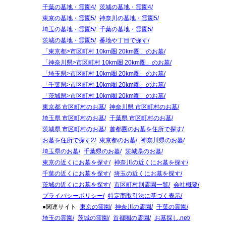
千葉の墓地・霊園4
茨城の墓地・霊園4
東京の墓地・霊園5
神奈川の墓地・霊園5
埼玉の墓地・霊園5
千葉の墓地・霊園5
茨城の墓地・霊園5
番地や丁目で探す
「東京都>市区町村 10km圏 20km圏」のお墓
「神奈川県>市区町村 10km圏 20km圏」のお墓
「埼玉県>市区町村 10km圏 20km圏」のお墓
「千葉県>市区町村 10km圏 20km圏」のお墓
「茨城県>市区町村 10km圏 20km圏」のお墓
東京都 市区町村のお墓
神奈川県 市区町村のお墓
埼玉県 市区町村のお墓
千葉県 市区町村のお墓
茨城県 市区町村のお墓
首都圏のお墓を住所で探す
お墓を住所で探す2
東京都のお墓
神奈川県のお墓
埼玉県のお墓
千葉県のお墓
茨城県のお墓
東京の近くにお墓を探す
神奈川の近くにお墓を探す
千葉の近くにお墓を探す
埼玉の近くにお墓を探す
茨城の近くにお墓を探す
市区町村別霊園一覧
会社概要
プライバシーポリシー
特定商取引法に基づく表示
●関連サイト
東京の霊園
神奈川の霊園
千葉の霊園
埼玉の霊園
茨城の霊園
首都圏の霊園
お墓探し.net