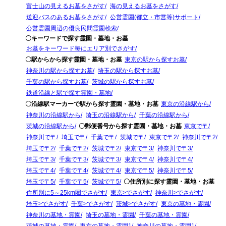
富士山の見えるお墓をさがす
海の見えるお墓をさがす
送迎バスのあるお墓をさがす
公営霊園(都立・市営等)サポート
公営霊園周辺の優良民間霊園検索
〇キーワードで探す霊園・墓地・お墓
お墓をキーワード毎にエリア別でさがす
〇駅からから探す霊園・墓地・お墓
東京の駅から探すお墓
神奈川の駅から探すお墓
埼玉の駅から探すお墓
千葉の駅から探すお墓
茨城の駅から探すお墓
鉄道沿線と駅で探す霊園・墓地
〇沿線駅マーカーで駅から探す霊園・墓地・お墓
東京の沿線駅から
神奈川の沿線駅から
埼玉の沿線駅から
千葉の沿線駅から
茨城の沿線駅から
〇郵便番号から探す霊園・墓地・お墓
東京で〒
神奈川で〒
埼玉で〒
千葉で〒
茨城で〒
東京で〒2
神奈川で〒2
埼玉で〒2
千葉で〒2
茨城で〒2
東京で〒3
神奈川で〒3
埼玉で〒3
千葉で〒3
茨城で〒3
東京で〒4
神奈川で〒4
埼玉で〒4
千葉で〒4
茨城で〒4
東京で〒5
神奈川で〒5
埼玉で〒5
千葉で〒5
茨城で〒5
〇住所別に探す霊園・墓地・お墓
住所別に5～25km圏でさがす
東京>でさがす
神奈川>でさがす
埼玉>でさがす
千葉>でさがす
茨城>でさがす
東京の墓地・霊園
神奈川の墓地・霊園
埼玉の墓地・霊園
千葉の墓地・霊園