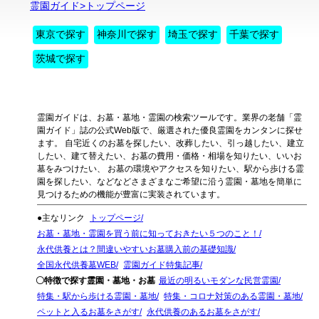
霊園ガイド>トップページ
東京で探す
神奈川で探す
埼玉で探す
千葉で探す
茨城で探す
霊園ガイドは、お墓・墓地・霊園の検索ツールです。業界の老舗「霊
園ガイド」誌の公式Web版で、厳選された優良霊園をカンタンに探せ
ます。 自宅近くのお墓を探したい、改葬したい、引っ越したい、建立
したい、建て替えたい、お墓の費用・価格・相場を知りたい、いいお
墓をみつけたい、 お墓の環境やアクセスを知りたい、駅から歩ける霊
園を探したい、などなどさまざまなご希望に沿う霊園・墓地を簡単に
見つけるための機能が豊富に実装されています。
●主なリンク
トップページ
お墓・墓地・霊園を買う前に知っておきたい５つのこと！
永代供養とは？間違いやすいお墓購入前の基礎知識
全国永代供養墓WEB
霊園ガイド特集記事
〇特徴で探す霊園・墓地・お墓
最近の明るいモダンな民営霊園
特集・駅から歩ける霊園・墓地
特集・コロナ対策のある霊園・墓地
ペットと入るお墓をさがす
永代供養のあるお墓をさがす