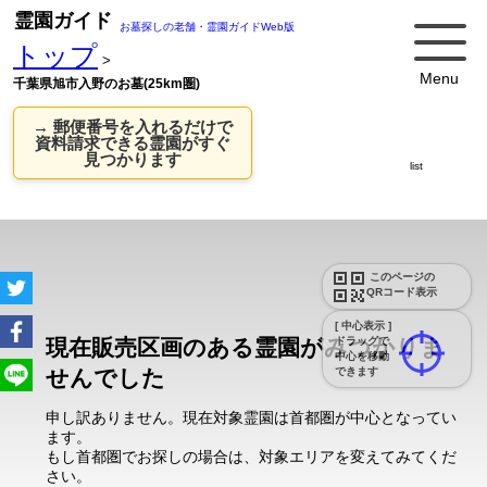
霊園ガイド
お墓探しの老舗・霊園ガイドWeb版
トップ
>
Menu
千葉県旭市入野のお墓(25km圏)
→ 郵便番号を入れるだけで
資料請求できる霊園がすぐ
見つかります
list
このページの
QRコード表示
[ 中心表示 ]
現在販売区画のある霊園がみつかりま
ドラッグで
中心を移動
せんでした
できます
申し訳ありません。現在対象霊園は首都圏が中心となってい
ます。
もし首都圏でお探しの場合は、対象エリアを変えてみてくだ
さい。