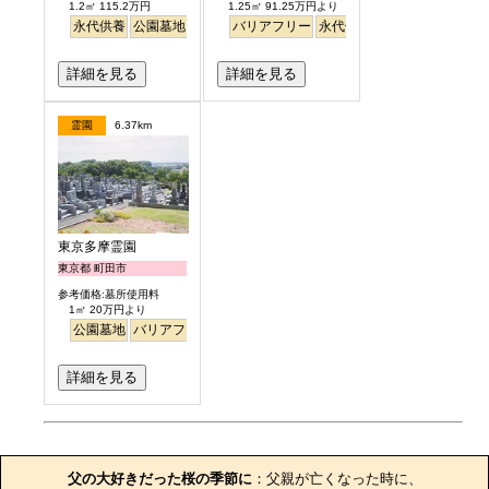
1.2㎡ 115.2万円
1.25㎡ 91.25万円より
永代供養
公園墓地
生垣
駅から徒歩
バリアフリー
明るい
永代供養
詳細を見る
詳細を見る
霊園
6.37km
東京多摩霊園
東京都 町田市
参考価格:墓所使用料
1㎡ 20万円より
公園墓地
バリアフリー
詳細を見る
お墓のエピソード
父の大好きだった桜の季節に
：父親が亡くなった時に、
