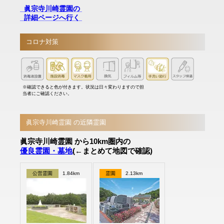
眞宗寺川崎霊園の
詳細ページへ行く
コロナ対策
※確認できると色が付きます。状況は日々変わりますので担
当者にご確認ください。
眞宗寺川崎霊園 の近隣霊園
眞宗寺川崎霊園 から10km圏内の
優良霊園・墓地
(←まとめて地図で確認)
公営霊園
1.84km
霊園
2.13km