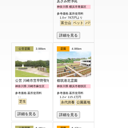
あざみ野浄苑
神奈川県 横浜市青葉区
参考価格:墓所使用料
1.0㎡ 78万円より
富士山
ペット
バリアフリー
明るい
詳細を見る
公営霊園
3.98km
霊園
4.96km
公営 川崎市営早野聖地公園
都筑港北霊園
神奈川県 川崎市麻生区
神奈川県 横浜市都筑区
参考価格:墓所使用料
参考価格:墓所使用料
- -
1.2㎡ 115.2万円
芝生
永代供養
公園墓地
生垣
駅から徒歩
明る
詳細を見る
詳細を見る