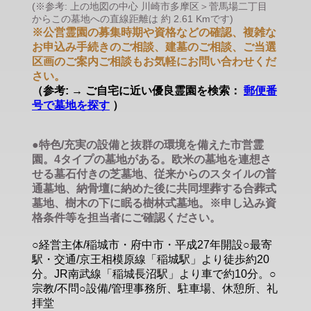
(※参考: 上の地図の中心 川崎市多摩区＞菅馬場二丁目
からこの墓地への直線距離は 約 2.61 Kmです)
※公営霊園の募集時期や資格などの確認、複雑な
お申込み手続きのご相談、建墓のご相談、ご当選
区画のご案内ご相談もお気軽にお問い合わせくだ
さい。
（参考: → ご自宅に近い優良霊園を検索：
郵便番
号で墓地を探す
）
●特色/充実の設備と抜群の環境を備えた市営霊
園。4タイプの墓地がある。欧米の墓地を連想さ
せる墓石付きの芝墓地、従来からのスタイルの普
通墓地、納骨壇に納めた後に共同埋葬する合葬式
墓地、樹木の下に眠る樹林式墓地。※申し込み資
格条件等を担当者にご確認ください。
○経営主体/稲城市・府中市・平成27年開設○最寄
駅・交通/京王相模原線「稲城駅」より徒歩約20
分。JR南武線「稲城長沼駅」より車で約10分。○
宗教/不問○設備/管理事務所、駐車場、休憩所、礼
拝堂