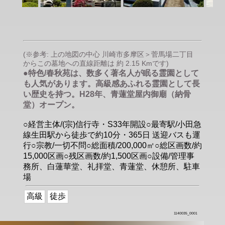
(※参考: 上の地図の中心 川崎市多摩区＞菅馬場二丁目
からこの墓地への直線距離は 約 2.15 Kmです)
●特色/春秋苑は、数多く著名人が眠る霊園として
も人気があります。高級感あふれる霊園として長
い歴史を持つ。H28年、青蓮堂屋内御廟（納骨
堂）オープン。
○経営主体/(宗)信行寺・S33年開設○最寄駅/小田急
線生田駅から徒歩で約10分・365日 送迎バスも運
行○宗教/一切不問○総面積/200,000㎡○総区画数/約
15,000区画○残区画数/約1,500区画○設備/管理事
務所、白蓮華堂、礼拝堂、青蓮堂、休憩所、駐車
場
高級
徒歩
1140035_0001