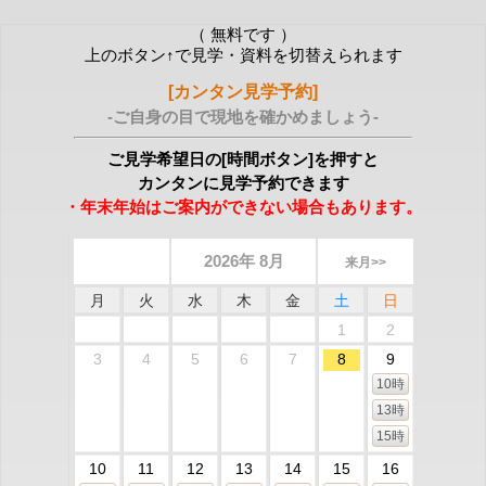
（ 無料です ）
上のボタン↑で見学・資料を切替えられます
[カンタン見学予約]
-ご自身の目で現地を確かめましょう-
ご見学希望日の[時間ボタン]を押すと
カンタンに見学予約できます
・年末年始はご案内ができない場合もあります。
2026年 8月
来月>>
月
火
水
木
金
土
日
1
2
3
4
5
6
7
8
9
10時
13時
15時
10
11
12
13
14
15
16