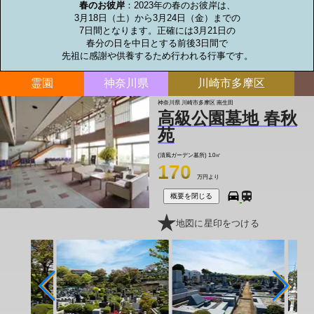
春のお彼岸
：2023年の春のお彼岸は、

3月18日（土）から3月24日（金）までの

7日間となります。正確には3月21日の

春分の日を中日とする前後3日間で

先祖に感謝や供養するため行われる行事です。
霊園
神奈川県
川崎市多摩区
神奈川県 川崎市多摩区 南生田
高級公園墓地 春秋
苑
(清風ガーデン墓所)
1.0㎡
170
万円より
概要を閉じる
地図に星印をつける