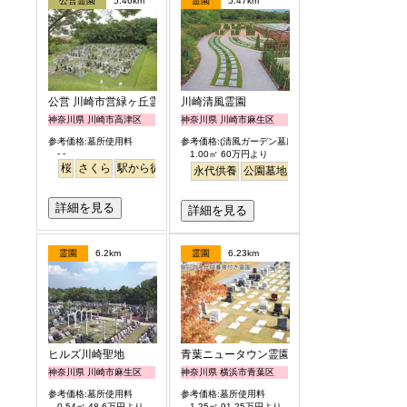
公営霊園
5.46km
霊園
5.47km
公営 川崎市営緑ヶ丘霊園
川崎清風霊園
神奈川県 川崎市高津区
神奈川県 川崎市麻生区
参考価格:墓所使用料
参考価格:(清風ガーデン墓所)
- -
1.00㎡ 60万円より
桜
さくら
駅から徒歩
永代供養
公園墓地
駅から徒歩
詳細を見る
詳細を見る
霊園
6.2km
霊園
6.23km
ヒルズ川崎聖地
青葉ニュータウン霊園
神奈川県 川崎市麻生区
神奈川県 横浜市青葉区
参考価格:墓所使用料
参考価格:墓所使用料
0.54㎡ 48.6万円より
1.25㎡ 91.25万円より