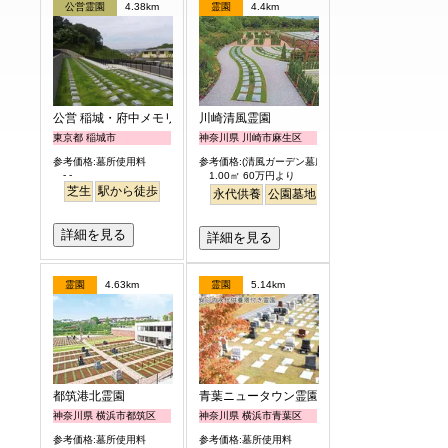
公営霊園
4.38km
霊園
4.4km
公営 稲城・府中メモリアルパーク
川崎清風霊園
東京都 稲城市
神奈川県 川崎市麻生区
参考価格:墓所使用料
参考価格:(清風ガーデン墓所)
- -
1.00㎡ 60万円より
芝生
駅から徒歩
永代供養
公園墓地
駅から徒歩
詳細を見る
詳細を見る
霊園
4.63km
霊園
5.14km
都筑港北霊園
青葉ニュータウン霊園
神奈川県 横浜市都筑区
神奈川県 横浜市青葉区
参考価格:墓所使用料
参考価格:墓所使用料