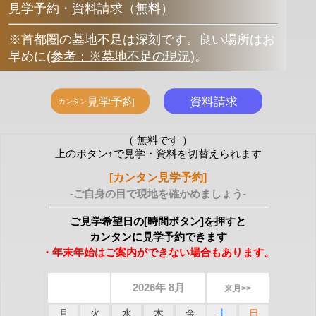
見学予約・資料請求（無料）
※首都圏の墓地不足は深刻です。良い場所はお
早めに
(
参考：※墓地不足の現況
)
。
（ 無料です ）
上のボタン↑で見学・資料を切替えられます
[カンタン見学予約]
-ご自身の目で現地を確かめましょう-
ご見学希望日の[時間ボタン]を押すと
カンタンに見学予約できます
・年末年始はご案内ができない場合もあります。
2026年 8月
来月>>
月
火
水
木
金
土
日