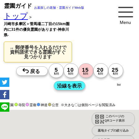
霊園ガイド
お墓探しの老舗・霊園ガイドWeb版
トップ
>
Menu
川崎市多摩区＞菅馬場二丁目の15km圏
内に31件の優良霊園があります-神奈川
県-
→ 郵便番号を入れるだけで
資料請求できる霊園がすぐ
見つかります
list
霊園
寺院
霊廟
神道
公営
※大きな〇は個別ページを閲覧済み
このページの
QRコード表示
墓地タイプの絞り込み