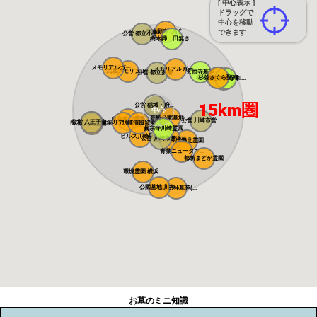
[ 中心表示 ]
ドラッグで
中心を移動
東本願寺 ひば...
できます
公営 都立小平...
樹木葬 田無さ...
メモリアルガー...
メモリアルガー...
武蔵メモリアル...
玄照寺墓苑
公営 都立多磨...
桜上水 みたま...
杉並さくら聖苑
築地本願寺 和...
浄見寺
15km圏
公営 稲城・府...
中心
高級公園墓地 ...
東京多摩霊園
公営 川崎市営...
南大沢バードヒ...
公営 八王子市...
メモリアルフォ...
川崎清風霊園
南大沢霊園
眞宗寺川崎霊園
ヒルズ川崎聖地
公営 川崎市営...
あざみ野浄苑
都筑港北霊園
青葉ニュータウ...
都筑まどか霊園
環境霊園 横浜...
公園墓地 川井...
朝陽の杜墓苑(...
お墓のミニ知識