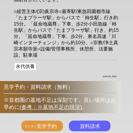
○経営主体/(宗)眞宗寺○最寄駅/東急田園都市線
「たまプラーザ駅」からバスで「柿生駅」行き約
15分。「延命地蔵尊」下車、歩2分小田急線「柿
生駅」からバスで「たまプラーザ駅」行き、約15
分。「延命地蔵尊」下車、歩2分。東名高速「川
崎インターチェンジ」から約10分。○宗教/浄土真
宗本願寺派○設備/管理事務所、休憩所、法要施
設、駐車場
永代供養
1140124_0002
見学予約・資料請求（無料）
※首都圏の墓地不足は深刻です。良い場所はお
早めに
(
参考：※墓地不足の現況
)
。