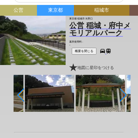
公営
東京都
稲城市
東京都 稲城市 矢野口
公営 稲城・府中メ
モリアルパーク
墓所使用料
-
-
概要を閉じる
地図に星印をつける