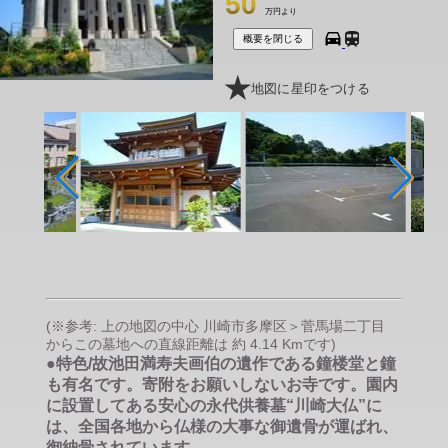
50
万円より
概要を閉じる
地図に星印をつける
(※参考: 上の地図の中心 川崎市多摩区＞菅馬場二丁目
からこの墓地への直線距離は 約 4.14 Kmです)
●特色/故池田満寿夫画伯の遺作である鐘楼堂と鐘
も有名です。寄附をお願いしないお寺です。園内
に設置してある安心の永代供養墓“川崎大仏”に
は、全国各地から仏様の大事な御遺骨が運ばれ、
御納骨されています。