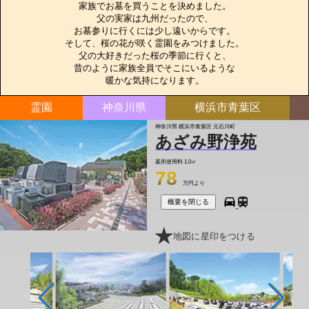
家族でお墓を買うことを決めました。

父の実家は九州だったので、

お墓参りに行くには少し遠いからです。

そして、桜の花が咲く霊園をみつけました。

父の大好きだった桜の季節に行くと、

昔のように家族全員でそこにいるような

暖かな気持になります。
霊園
神奈川県
横浜市青葉区
神奈川県 横浜市青葉区 元石川町
あざみ野浄苑
墓所使用料
1.0㎡
78
万円より
概要を閉じる
地図に星印をつける