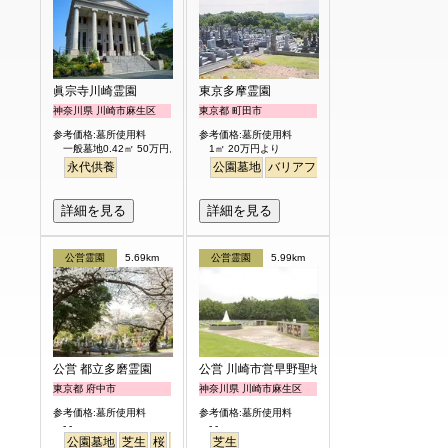
眞宗寺川崎霊園
東京多摩霊園
神奈川県 川崎市麻生区
東京都 町田市
参考価格:墓所使用料
参考価格:墓所使用料
一般墓地0.42㎡ 50万円より
1㎡ 20万円より
永代供養
公園墓地
バリアフリー
詳細を見る
詳細を見る
公営霊園
5.69km
公営霊園
5.99km
公営 都立多磨霊園
公営 川崎市営早野聖地公園
東京都 府中市
神奈川県 川崎市麻生区
参考価格:墓所使用料
参考価格:墓所使用料
- -
- -
公園墓地
芝生
桜
さくら
芝生