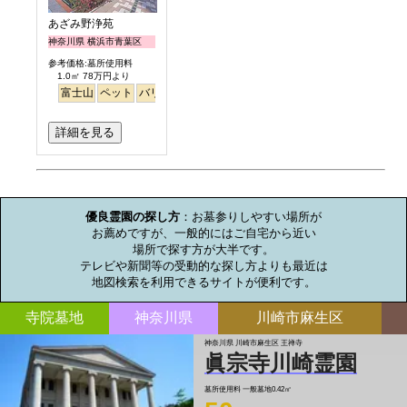
あざみ野浄苑
神奈川県 横浜市青葉区
参考価格:墓所使用料
1.0㎡ 78万円より
富士山
ペット
バリアフリー
明るい
詳細を見る
お墓のミニ知識
優良霊園の探し方
：お墓参りしやすい場所が

お薦めですが、一般的にはご自宅から近い

場所で探す方が大半です。

テレビや新聞等の受動的な探し方よりも最近は

地図検索を利用できるサイトが便利です。
寺院墓地
神奈川県
川崎市麻生区
神奈川県 川崎市麻生区 王禅寺
眞宗寺川崎霊園
墓所使用料
一般墓地0.42㎡