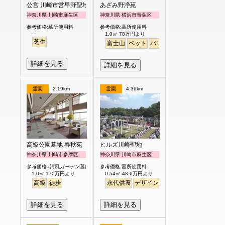
公営 川崎市営早野聖地公園
あざみ野浄苑
神奈川県 川崎市麻生区
神奈川県 横浜市青葉区
参考価格:墓所使用料
参考価格:墓所使用料
- -
1.0㎡ 78万円より
芝生
富士山
ペット
バリアフリー
明るい
詳細を見る
詳細を見る
霊園
2.19km
霊園
4.36km
高級公園墓地 春秋苑
ヒルズ川崎聖地
神奈川県 川崎市多摩区
神奈川県 川崎市麻生区
参考価格:(清風ガーデン墓所)
参考価格:墓所使用料
1.0㎡ 170万円より
0.54㎡ 48.6万円より
高級
徒歩
永代供養
デザイン
駅から徒歩
明るい
詳細を見る
詳細を見る