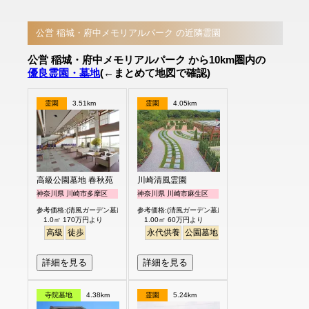
公営 稲城・府中メモリアルパーク の近隣霊園
公営 稲城・府中メモリアルパーク から10km圏内の
優良霊園・墓地
(←まとめて地図で確認)
霊園
3.51km
霊園
4.05km
高級公園墓地 春秋苑
川崎清風霊園
神奈川県 川崎市多摩区
神奈川県 川崎市麻生区
参考価格:(清風ガーデン墓所)
参考価格:(清風ガーデン墓所)
1.0㎡ 170万円より
1.00㎡ 60万円より
高級
徒歩
永代供養
公園墓地
駅から徒歩
詳細を見る
詳細を見る
寺院墓地
4.38km
霊園
5.24km