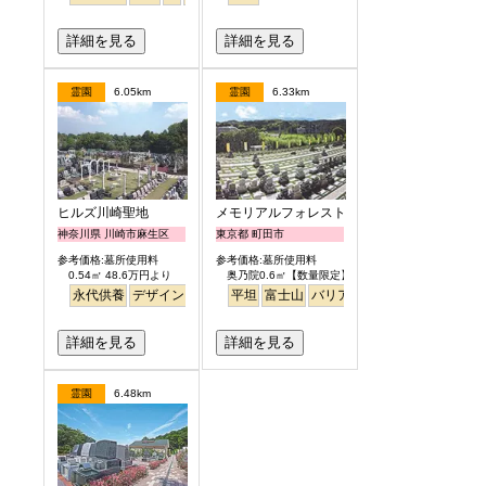
詳細を見る
詳細を見る
霊園
6.05km
霊園
6.33km
ヒルズ川崎聖地
メモリアルフォレスト多摩
神奈川県 川崎市麻生区
東京都 町田市
参考価格:墓所使用料
参考価格:墓所使用料
0.54㎡ 48.6万円より
奥乃院0.6㎡【数量限定】 24万円より
永代供養
デザイン
駅から徒歩
平坦
明るい
富士山
バリアフリー
日本庭園
詳細を見る
詳細を見る
霊園
6.48km