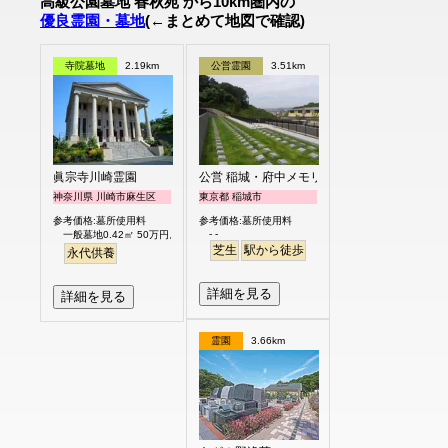
高級公園墓地 春秋苑 から10km圏内の
優良霊園・墓地
(←まとめて地図で確認)
寺院墓地
2.19km
公営霊園
3.51km
眞宗寺川崎霊園
公営 稲城・府中メモリアルパーク
神奈川県 川崎市麻生区
東京都 稲城市
参考価格:墓所使用料
参考価格:墓所使用料
- -
一般墓地0.42㎡ 50万円より
芝生
駅から徒歩
永代供養
詳細を見る
詳細を見る
霊園
3.66km