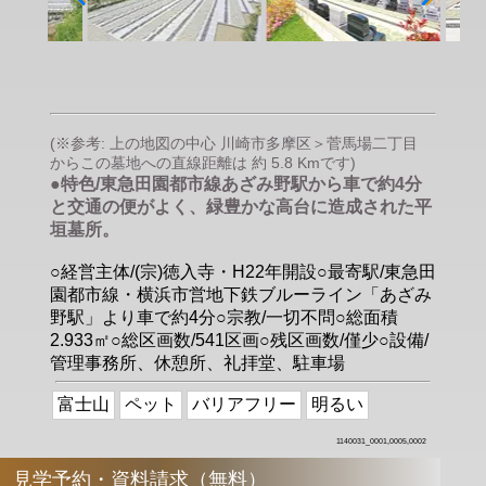
(※参考: 上の地図の中心 川崎市多摩区＞菅馬場二丁目
からこの墓地への直線距離は 約 5.8 Kmです)
●特色/東急田園都市線あざみ野駅から車で約4分
と交通の便がよく、緑豊かな高台に造成された平
垣墓所。
○経営主体/(宗)徳入寺・H22年開設○最寄駅/東急田
園都市線・横浜市営地下鉄ブルーライン「あざみ
野駅」より車で約4分○宗教/一切不問○総面積
2.933㎡○総区画数/541区画○残区画数/僅少○設備/
管理事務所、休憩所、礼拝堂、駐車場
富士山
ペット
バリアフリー
明るい
1140031_0001,0005,0002
見学予約・資料請求（無料）