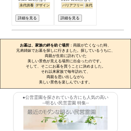
永代供養
デザイン
駅から徒歩
バリアフリー
明るい
永代供養
詳細を見る
詳細を見る
お墓のエピソード
お墓は、家族の絆を紡ぐ場所
：両親が亡くなった時、

兄弟姉妹でお墓を探しに行きました。探しているうちに、

両親が生前に訪れていた

美しい景色が見える場所に出会ったのです。

そして、そこにお墓を買うことに決めました。

それ以来家族で毎年訪れて、

両親を思い出しながら

美しい景色を楽しんでいます。
●公営霊園を探されている方にも人気の高い
--明るい民営霊園 特集--