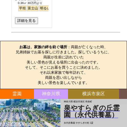
0.36㎡ 30万円より
平坦
富士山
明るい
詳細を見る
お墓のエピソード
お墓は、家族の絆を紡ぐ場所
：両親が亡くなった時、

兄弟姉妹でお墓を探しに行きました。探しているうちに、

両親が生前に訪れていた

美しい景色が見える場所に出会ったのです。

そして、そこにお墓を買うことに決めました。

それ以来家族で毎年訪れて、

両親を思い出しながら

美しい景色を楽しんでいます。
霊園
神奈川県
横浜市泉区
神奈川県 横浜市泉区 和泉町
泉やすらぎの丘霊
園（永代供養墓）
永代供養墓
やすらぎの杜 1霊