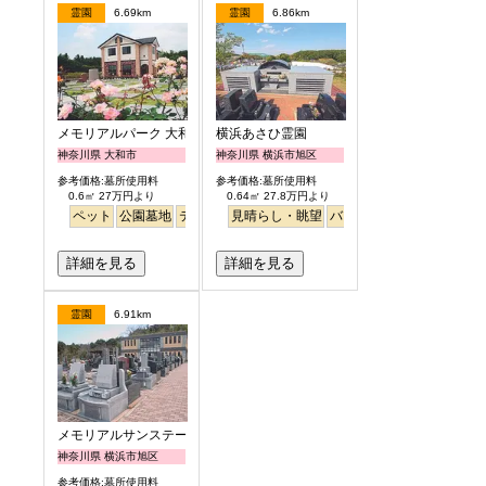
霊園
6.69km
霊園
6.86km
メモリアルパーク 大和墓苑 ふれあいの郷
横浜あさひ霊園
神奈川県 大和市
神奈川県 横浜市旭区
参考価格:墓所使用料
参考価格:墓所使用料
0.6㎡ 27万円より
0.64㎡ 27.8万円より
ペット
公園墓地
テラス
駅から徒歩
見晴らし・眺望
明るい
バリアフリー
明るい
詳細を見る
詳細を見る
霊園
6.91km
メモリアルサンステージ
神奈川県 横浜市旭区
参考価格:墓所使用料