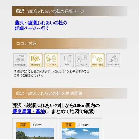
藤沢・綾瀬ふれあいの杜の詳細ページ
藤沢・綾瀬ふれあいの杜の
詳細ページへ行く
コロナ対策
※確認できると色が付きます。状況は日々変わりますので担
当者にご確認ください。
藤沢・綾瀬ふれあいの杜 の近隣霊園
藤沢・綾瀬ふれあいの杜 から10km圏内の
優良霊園・墓地
(←まとめて地図で確認)
霊園
1.8km
霊園
2.21km