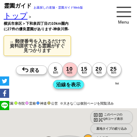
霊園ガイド
お墓探しの老舗・霊園ガイドWeb版
トップ
>
Menu
横浜市泉区＞下和泉四丁目の10km圏内
に27件の優良霊園があります-神奈川県-
→ 郵便番号を入れるだけで
資料請求できる霊園がすぐ
見つかります
list
霊園
寺院
霊廟
神道
公営
※大きな〇は個別ページを閲覧済み
このページの
QRコード表示
墓地タイプの絞り込み