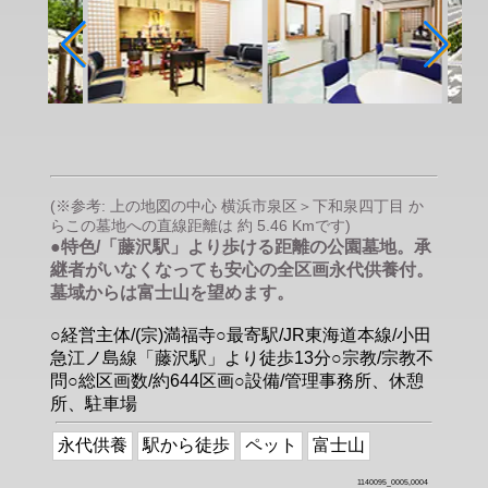
(※参考: 上の地図の中心 横浜市泉区＞下和泉四丁目 か
らこの墓地への直線距離は 約 5.46 Kmです)
●特色/「藤沢駅」より歩ける距離の公園墓地。承
継者がいなくなっても安心の全区画永代供養付。
墓域からは富士山を望めます。
○経営主体/(宗)満福寺○最寄駅/JR東海道本線/小田
急江ノ島線「藤沢駅」より徒歩13分○宗教/宗教不
問○総区画数/約644区画○設備/管理事務所、休憩
所、駐車場
永代供養
駅から徒歩
ペット
富士山
1140095_0005,0004