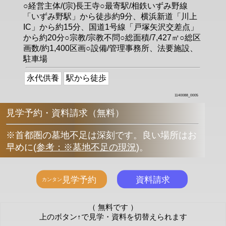
○経営主体/(宗)長王寺○最寄駅/相鉄いずみ野線
「いずみ野駅」から徒歩約9分、横浜新道「川上
IC」から約15分、国道1号線「戸塚矢沢交差点」
から約20分○宗教/宗教不問○総面積/7,427㎡○総区
画数/約1,400区画○設備/管理事務所、法要施設、
駐車場
永代供養
駅から徒歩
1140088_0005
見学予約・資料請求（無料）
※首都圏の墓地不足は深刻です。良い場所はお
早めに
(
参考：※墓地不足の現況
)
。
（ 無料です ）
上のボタン↑で見学・資料を切替えられます