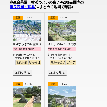
弥生台墓園 横浜つどいの森 から10km圏内の
優良霊園・墓地
(←まとめて地図で確認)
霊園
1.5km
霊園
4.51km
泉やすらぎの丘霊園（永代供養墓）
メモリアルパーク南横浜
神奈川県 横浜市泉区
神奈川県 横浜市戸塚区
参考価格:永代供養墓
参考価格:墓所使用料
やすらぎの杜 1霊 20万円
芝生 1.2㎡ 96万円より
永代供養
駅から徒歩
駅から徒歩
ガーデニング
バリアフリー
詳細を見る
詳細を見る
霊園
5.78km
霊園
6.05km