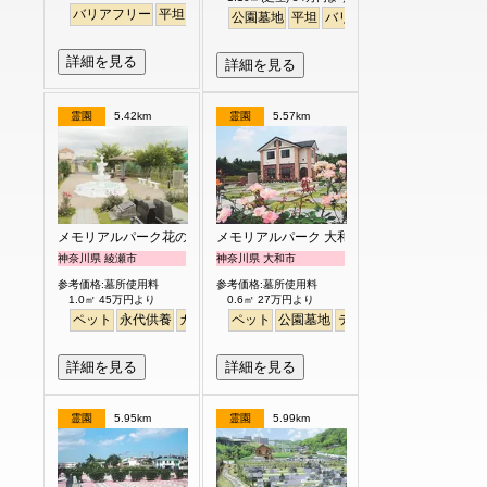
バリアフリー
平坦
耐震
駅から徒歩
公園墓地
平坦
バリアフリー
噴水
明るい
詳細を見る
詳細を見る
霊園
5.42km
霊園
5.57km
メモリアルパーク花の郷聖地 相模大塚
メモリアルパーク 大和墓苑 ふれあいの郷
神奈川県 綾瀬市
神奈川県 大和市
参考価格:墓所使用料
参考価格:墓所使用料
1.0㎡ 45万円より
0.6㎡ 27万円より
ペット
永代供養
ガーデニング
ペット
駅から徒歩
公園墓地
テラス
駅から徒歩
明る
詳細を見る
詳細を見る
霊園
5.95km
霊園
5.99km