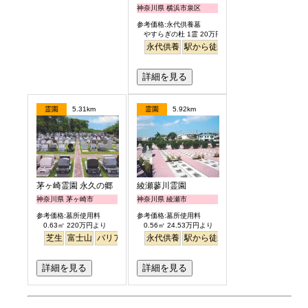
神奈川県 横浜市泉区
参考価格:永代供養墓
やすらぎの杜 1霊 20万円
永代供養
駅から徒歩
詳細を見る
霊園
5.31km
霊園
5.92km
茅ヶ崎霊園 永久の郷
綾瀬蓼川霊園
神奈川県 茅ヶ崎市
神奈川県 綾瀬市
参考価格:墓所使用料
参考価格:墓所使用料
0.63㎡ 220万円より
0.56㎡ 24.53万円より
芝生
富士山
バリアフリー
永代供養
駅から徒歩
明るい
詳細を見る
詳細を見る