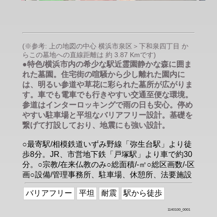
(※参考: 上の地図の中心 横浜市泉区＞下和泉四丁目 か
らこの墓地への直線距離は 約 3.87 Kmです)
●特色/横浜市内の希少な駅近霊園静かな森に囲ま
れた墓園。住宅街の喧騒から少し離れた園内に
は、明るい参道や草花に彩られた墓所が広がりま
す。車でも電車でも行きやすい交通至便な環境。
参道はインターロッキングで雨の日も安心。停め
やすい駐車場と平坦なバリアフリー設計。基礎を
繋げて打設しており、地震にも強い設計。
○最寄駅/相模鉄道いずみ野線「弥生台駅」より徒
歩8分。JR、市営地下鉄「戸塚駅」より車で約30
分。○宗教/在来仏教のみ○総面積/-㎡○総区画数/-区
画○設備/管理事務所、駐車場、休憩所、法要施設
バリアフリー
平坦
耐震
駅から徒歩
1140100_0001