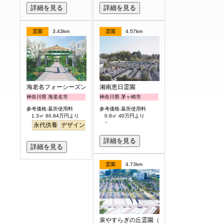
詳細を見る
詳細を見る
霊園
3.43km
霊園
4.57km
海老名フォーシーズンメモリアル
湘南恵日霊園
神奈川県 海老名市
神奈川県 茅ヶ崎市
参考価格:墓所使用料
参考価格:墓所使用料
1.3㎡ 60.84万円より
0.8㎡ 40万円より
永代供養
デザイン
高級
公園墓地
明るい
詳細を見る
詳細を見る
霊園
4.73km
泉やすらぎの丘霊園（永代供養墓）