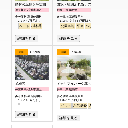
静林の丘鶴ヶ峰霊園
藤沢・綾瀬ふれあいの杜
神奈川県 横浜市旭区
神奈川県 藤沢市
参考価格:墓所使用料
参考価格:墓所使用料
1.2㎡ 42万円より
1.10㎡(芝生) 54万円より
ペット
樹木葬
公園墓地
平坦
バリアフリー
噴水
明るい
詳細を見る
詳細を見る
霊園
6.22km
霊園
6.64km
旭翠苑
メモリアルパーク花の郷聖地 相模大塚
神奈川県 横浜市旭区
神奈川県 綾瀬市
参考価格:墓所使用料
参考価格:墓所使用料
1.2㎡ 83万円より
1.0㎡ 45万円より
ペット
永代供養
ガーデニング
駅から徒
詳細を見る
詳細を見る