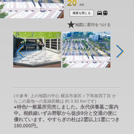
20
万円
概要を閉じる
地図に星印をつける
(※参考: 上の地図の中心 横浜市泉区＞下和泉四丁目 か
らこの墓地への直線距離は 約 3.92 Kmです)
●特色/一般墓所完売しました。永代供養墓ご案内
中。相鉄線いずみ野駅から徒歩9分と交通の便に
優れています。やすらぎの杜は2霊以上1霊につき
180,000円。