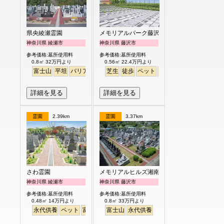
県央綾瀬霊園
メモリアルパーク藤沢
神奈川県 綾瀬市
神奈川県 藤沢市
参考価格:墓所使用料
参考価格:墓所使用料
0.8㎡ 32万円より
0.56㎡ 22.4万円より
富士山
平坦
バリアフリー
芝生
芝桜
徒歩
ペット
ペット
富士山
芝生
詳細を見る
詳細を見る
霊園
2.39km
霊園
3.37km
さわ霊園
メモリアルヒルズ湘南
神奈川県 綾瀬市
神奈川県 藤沢市
参考価格:墓所使用料
参考価格:墓所使用料
0.48㎡ 14万円より
0.8㎡ 33万円より
永代供養
ペット
富士山
富士山
永代供養