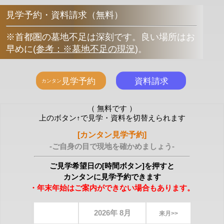
見学予約・資料請求（無料）
※首都圏の墓地不足は深刻です。良い場所はお
早めに
(
参考：※墓地不足の現況
)
。
（ 無料です ）
上のボタン↑で見学・資料を切替えられます
[カンタン見学予約]
-ご自身の目で現地を確かめましょう-
ご見学希望日の[時間ボタン]を押すと
カンタンに見学予約できます
・年末年始はご案内ができない場合もあります。
2026年 8月
来月>>