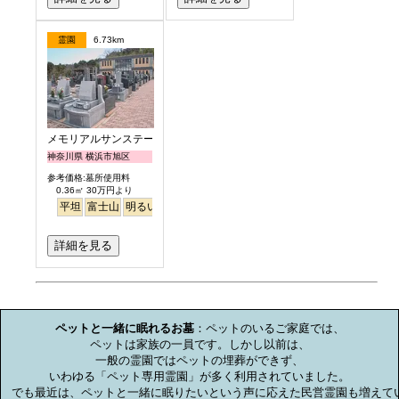
霊園
6.73km
メモリアルサンステージ
神奈川県 横浜市旭区
参考価格:墓所使用料
0.36㎡ 30万円より
平坦
富士山
明るい
詳細を見る
お墓のミニ知識
ペットと一緒に眠れるお墓
：ペットのいるご家庭では、

ペットは家族の一員です。しかし以前は、

一般の霊園ではペットの埋葬ができず、

いわゆる「ペット専用霊園」が多く利用されていました。

でも最近は、ペットと一緒に眠りたいという声に応えた民営霊園も増えてい