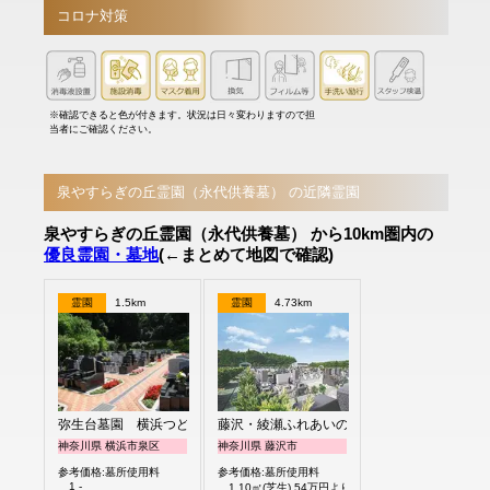
コロナ対策
※確認できると色が付きます。状況は日々変わりますので担
当者にご確認ください。
泉やすらぎの丘霊園（永代供養墓） の近隣霊園
泉やすらぎの丘霊園（永代供養墓） から10km圏内の
優良霊園・墓地
(←まとめて地図で確認)
霊園
1.5km
霊園
4.73km
弥生台墓園 横浜つどいの森
藤沢・綾瀬ふれあいの杜
神奈川県 横浜市泉区
神奈川県 藤沢市
参考価格:墓所使用料
参考価格:墓所使用料
1 -
1.10㎡(芝生) 54万円より