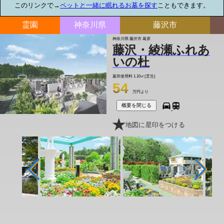
このリンクで→
ペットと一緒に眠れるお墓を探す
こともできます。
霊園
神奈川県
藤沢市
神奈川県 藤沢市 葛原
藤沢・綾瀬ふれあ
いの杜
墓所使用料
1.10㎡(芝生)
54
万円より
概要を閉じる
地図に星印をつける