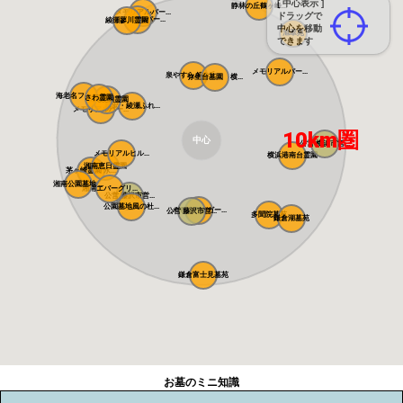
[ 中心表示 ]
静林の丘鶴ヶ峰...
メモリアルパー...
ドラッグで
メモリアルパー...
綾瀬蓼川霊園
中心を移動
旭翠苑
できます
メモリアルパー...
泉やすらぎの丘...
弥生台墓園 横...
海老名フォーシ...
さわ霊園
県央綾瀬霊園
藤沢・綾瀬ふれ...
メモリアルパー...
10km圏
中心
公営 横浜市営...
メモリアルヒル...
横浜港南台霊園
湘南恵日霊園
茅ヶ崎霊園 永...
湘南公園墓地 ...
湘南エバーグリ...
公営 藤沢市営...
公園墓地風の杜...
メモリアルガー...
公営 藤沢市営...
多聞院墓苑
鎌倉湖墓苑
鎌倉富士見墓苑
お墓のミニ知識