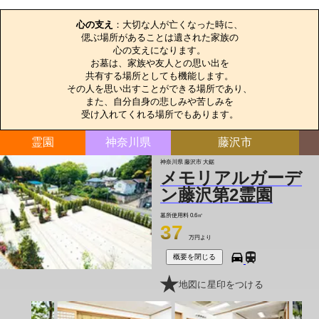
お墓のエピソード
心の支え
：大切な人が亡くなった時に、

偲ぶ場所があることは遺された家族の

心の支えになります。

お墓は、家族や友人との思い出を

共有する場所としても機能します。

その人を思い出すことができる場所であり、

また、自分自身の悲しみや苦しみを

受け入れてくれる場所でもあります。
霊園
神奈川県
藤沢市
神奈川県 藤沢市 大鋸
メモリアルガーデ
ン藤沢第2霊園
墓所使用料
0.6㎡
37
万円より
概要を閉じる
地図に星印をつける