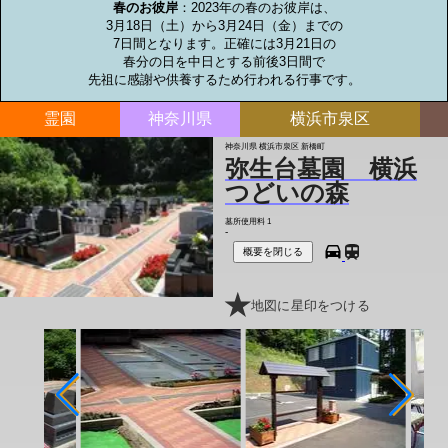
春のお彼岸
：2023年の春のお彼岸は、

3月18日（土）から3月24日（金）までの

7日間となります。正確には3月21日の

春分の日を中日とする前後3日間で

先祖に感謝や供養するため行われる行事です。
霊園
神奈川県
横浜市泉区
神奈川県 横浜市泉区 新橋町
弥生台墓園 横浜
つどいの森
墓所使用料
1
-
概要を閉じる
地図に星印をつける