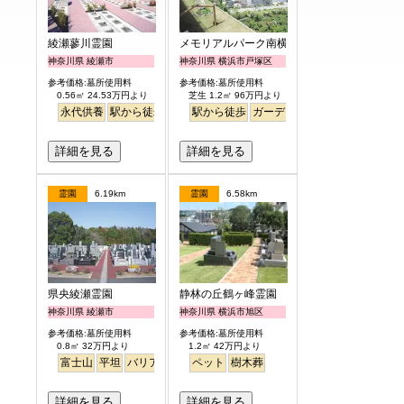
綾瀬蓼川霊園
メモリアルパーク南横浜
神奈川県 綾瀬市
神奈川県 横浜市戸塚区
参考価格:墓所使用料
参考価格:墓所使用料
0.56㎡ 24.53万円より
芝生 1.2㎡ 96万円より
永代供養
駅から徒歩
明るい
駅から徒歩
ガーデニング
バリアフリー
詳細を見る
詳細を見る
霊園
6.19km
霊園
6.58km
県央綾瀬霊園
静林の丘鶴ヶ峰霊園
神奈川県 綾瀬市
神奈川県 横浜市旭区
参考価格:墓所使用料
参考価格:墓所使用料
0.8㎡ 32万円より
1.2㎡ 42万円より
富士山
平坦
バリアフリー
ペット
芝桜
ペット
樹木葬
詳細を見る
詳細を見る