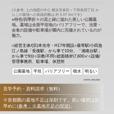
(※参考: 上の地図の中心 横浜市泉区＞下和泉四丁目 か
らこの墓地への直線距離は 約 5.07 Kmです)
●特色/四季折々の花と緑に溢れた美しい公園墓
地。墓域は全面平坦地のバリアフリーで、法要・
会食の設備や駐車場が園内に完備されているのが
魅力。
○経営主体/(宗)本光寺・H17年開設○最寄駅/小田急
江ノ島線「長後駅」から車で10分。「湘南台駅」
から車で9分○宗教/不問○総面積/約7,600㎡○設備/
管理事務所、駐車場、休憩所
公園墓地
平坦
バリアフリー
噴水
明るい
1140044_0005,0002
見学予約・資料請求（無料）
※首都圏の墓地不足は深刻です。良い場所はお
早めに
(
参考：※墓地不足の現況
)
。