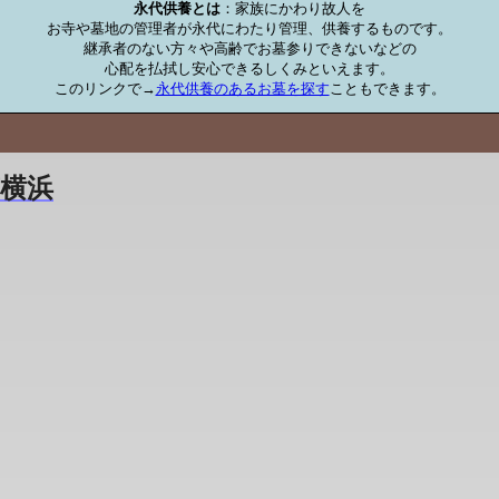
永代供養とは
：家族にかわり故人を

お寺や墓地の管理者が永代にわたり管理、供養するものです。

継承者のない方々や高齢でお墓参りできないなどの

心配を払拭し安心できるしくみといえます。

このリンクで→
永代供養のあるお墓を探す
こともできます。
横浜