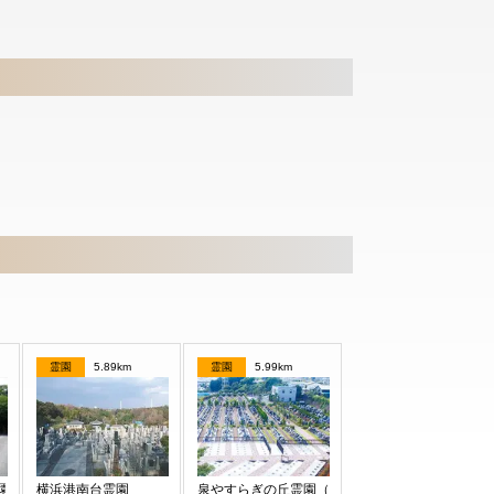
霊園
5.89km
霊園
5.99km
公園墓地
横浜港南台霊園
泉やすらぎの丘霊園（永代供養墓）