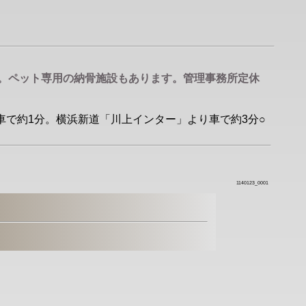
す。ペット専用の納骨施設もあります。管理事務所定休
り車で約1分。横浜新道「川上インター」より車で約3分○
1140123_0001