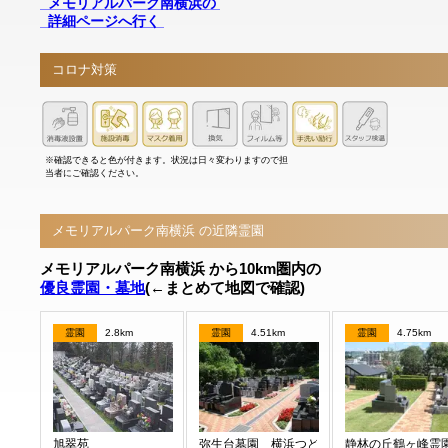
メモリアルパーク南横浜の
詳細ページへ行く
コロナ対策
※確認できると色が付きます。状況は日々変わりますので担
当者にご確認ください。
メモリアルパーク南横浜 の近隣霊園
メモリアルパーク南横浜 から10km圏内の
優良霊園・墓地
(←まとめて地図で確認)
霊園
2.8km
霊園
4.51km
霊園
4.75km
旭翠苑
弥生台墓園 横浜つどいの森
静林の丘鶴ヶ峰霊