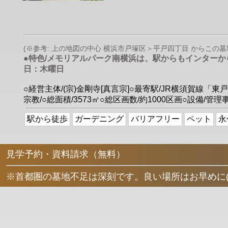
(※参考: 上の地図の中心 横浜市戸塚区＞平戸四丁目 からこの墓地へ
●特色/メモリアルパーク南横浜は、駅からもインター
日：木曜日
○経営主体/(宗)金剛寺[真言宗]○最寄駅/JR横須賀
宗教/○総面積/3573㎡○総区画数/約1000区画○設備
駅から徒歩
ガーデニング
バリアフリー
ペット
永
見学予約・資料請求（無料）
※首都圏の墓地不足は深刻です。良い場所はお早めに