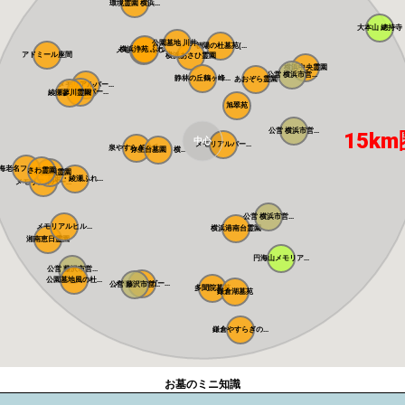
環境霊園 横浜...
大本山 總持寺
公園墓地 川井...
朝陽の杜墓苑(...
横浜浄苑 ふれ...
メモリアルサン...
アドミール座間
横浜あさひ霊園
横浜中央霊園
公営 横浜市営...
静林の丘鶴ヶ峰...
あおぞら霊園
メモリアルパー...
メモリアルパー...
綾瀬蓼川霊園
旭翠苑
公営 横浜市営...
15km
中心
メモリアルパー...
泉やすらぎの丘...
弥生台墓園 横...
海老名フォーシ...
さわ霊園
県央綾瀬霊園
藤沢・綾瀬ふれ...
メモリアルパー...
公営 横浜市営...
メモリアルヒル...
横浜港南台霊園
湘南恵日霊園
円海山メモリア...
公営 藤沢市営...
公園墓地風の杜...
メモリアルガー...
公営 藤沢市営...
多聞院墓苑
鎌倉湖墓苑
鎌倉やすらぎの...
お墓のミニ知識