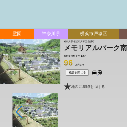
霊園
神奈川県
横浜市戸塚区
神奈川県 横浜市戸塚区 品濃町
メモリアルパーク南
墓所使用料
芝生 1.2㎡
96
万円より
概要を閉じる
地図に星印をつける