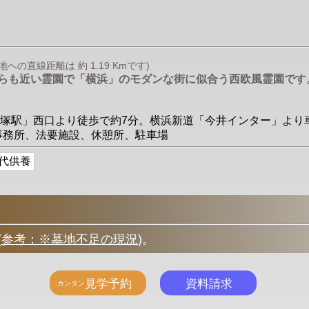
の直線距離は 約 1.19 Kmです)
からも近い霊園で「横浜」のモダンな街に似合う西欧風霊園で
線「東戸塚駅」西口より徒歩で約7分。横浜新道「今井インター」よ
/管理事務所、法要施設、休憩所、駐車場
代供養
(
参考：※墓地不足の現況
)
。