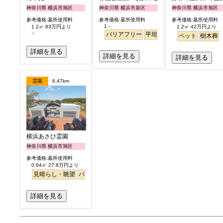
神奈川県 横浜市旭区
神奈川県 横浜市泉区
神奈川県 横浜市旭区
参考価格:墓所使用料
参考価格:墓所使用料
参考価格:墓所使用料
1 -
1.2㎡ 83万円より
1.2㎡ 42万円より
バリアフリー
平坦
耐震
駅から徒歩
ペット
樹木葬
詳細を見る
詳細を見る
詳細を見る
霊園
6.47km
横浜あさひ霊園
神奈川県 横浜市旭区
参考価格:墓所使用料
0.64㎡ 27.8万円より
見晴らし・眺望
バリアフリー
明るい
詳細を見る