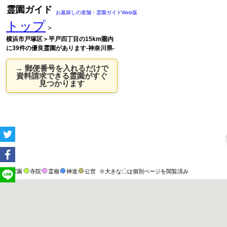
霊園ガイド
お墓探しの老舗・霊園ガイドWeb版
トップ
>
横浜市戸塚区＞平戸四丁目の15km圏内
に39件の優良霊園があります-神奈川県-
→ 郵便番号を入れるだけで
資料請求できる霊園がすぐ
見つかります
霊園
寺院
霊廟
神道
公営
※大きな〇は個別ページを閲覧済み