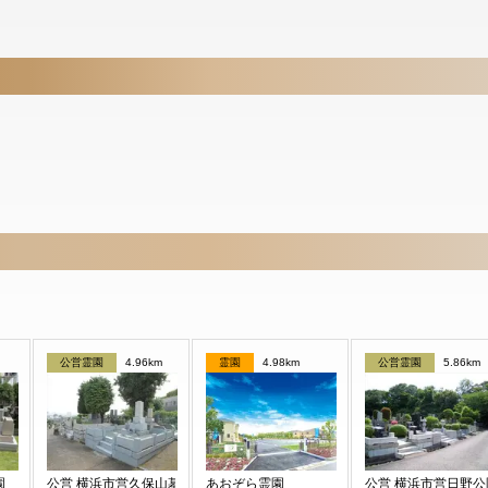
公営霊園
4.96km
霊園
4.98km
公営霊園
5.86km
園
公営 横浜市営久保山墓地
あおぞら霊園
公営 横浜市営日野