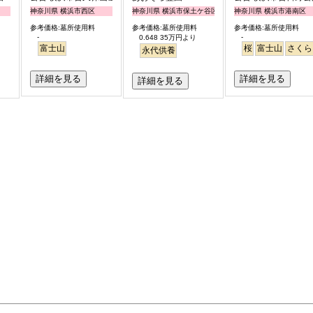
神奈川県 横浜市西区
神奈川県 横浜市保土ケ谷区
神奈川県 横浜市港南区
参考価格:墓所使用料
参考価格:墓所使用料
参考価格:墓所使用料
-
-
0.648 35万円より
富士山
桜
富士山
さくら
永代供養
詳細を見る
詳細を見る
詳細を見る