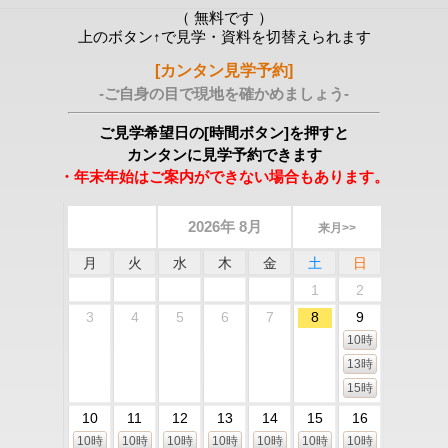
（ 無料です ）
上のボタン↑で見学・資料を切替えられます
[カンタン見学予約]
-ご自身の目で現地を確かめましょう-
ご見学希望日の[時間ボタン]を押すと
カンタンに見学予約できます
・年末年始はご案内ができない場合もあります。
2026年 8月
来月>>
月
火
水
木
金
土
日
1
2
3
4
5
6
7
8
9
10時
13時
15時
10
11
12
13
14
15
16
10時
10時
10時
10時
10時
10時
10時