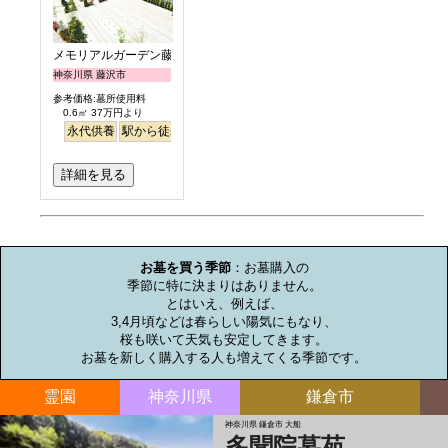
メモリアルガーデン藤沢第2霊園
神奈川県 藤沢市
参考価格:墓所使用料
0.6㎡ 37万円より
永代供養
駅から徒歩
ペット
富士山
詳細を見る
お墓のミニ知識
お墓を買う季節
：お墓購入の

季節に特に決まりはありません。

とはいえ、例えば、

3,4月頃などは春らしい陽気にもなり、

桜も咲いて天気も安定してきます。

お墓を新しく購入する人も増えてくる季節です。
霊園
神奈川県
鎌倉市
神奈川県 鎌倉市 大船
多聞院墓苑