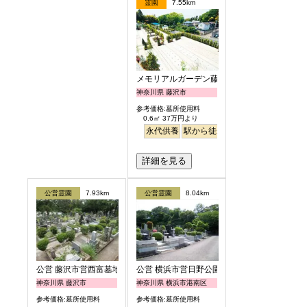
霊園
7.55km
メモリアルガーデン藤沢第2霊園
神奈川県 藤沢市
参考価格:墓所使用料
0.6㎡ 37万円より
永代供養
駅から徒歩
ペット
富士山
詳細を見る
公営霊園
7.93km
公営霊園
8.04km
公営 藤沢市営西富墓地
公営 横浜市営日野公園墓地
神奈川県 藤沢市
神奈川県 横浜市港南区
参考価格:墓所使用料
参考価格:墓所使用料