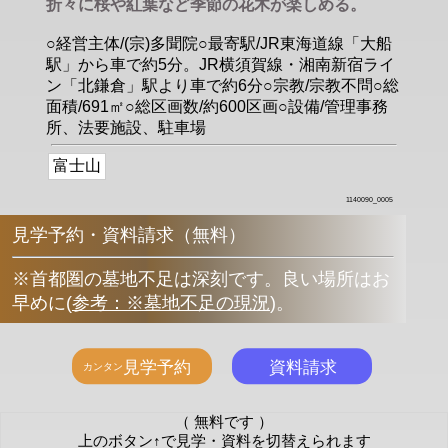
折々に桜や紅葉など季節の花木が楽しめる。
○経営主体/(宗)多聞院○最寄駅/JR東海道線「大船
駅」から車で約5分。JR横須賀線・湘南新宿ライ
ン「北鎌倉」駅より車で約6分○宗教/宗教不問○総
面積/691㎡○総区画数/約600区画○設備/管理事務
所、法要施設、駐車場
富士山
1140090_0005
見学予約・資料請求（無料）
※首都圏の墓地不足は深刻です。良い場所はお
早めに
(
参考：※墓地不足の現況
)
。
（ 無料です ）
上のボタン↑で見学・資料を切替えられます