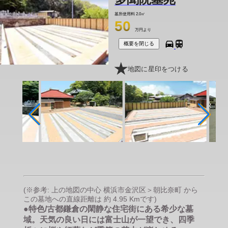
墓所使用料
2.0㎡
50
万円より
概要を閉じる
地図に星印をつける
(※参考: 上の地図の中心 横浜市金沢区＞朝比奈町 から
この墓地への直線距離は 約 4.95 Kmです)
●特色/古都鎌倉の閑静な住宅街にある希少な墓
域。天気の良い日には富士山が一望でき、四季