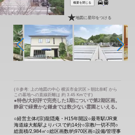
概要を閉じる
地図に星印をつける
(※参考: 上の地図の中心 横浜市金沢区＞朝比奈町 から
この墓地への直線距離は 約 3.45 Kmです)
●特色/大好評で完売した1期についで第2期区画。
静寂で緑豊かな鎌倉では数少ない霊園といえる。
○経営主体/(宗)龍隠庵・H15年開設○最寄駅/JR東
海道線大船駅よりバスで約14分○宗教/一切不問○
総面積/2,984㎡○総区画数/約970区画○設備/管理事