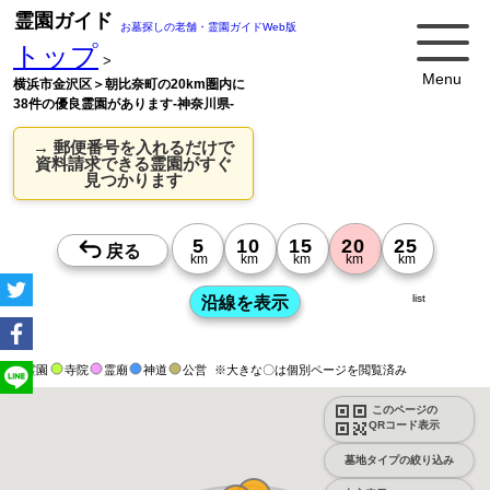
霊園ガイド
お墓探しの老舗・霊園ガイドWeb版
トップ
>
Menu
横浜市金沢区＞朝比奈町の20km圏内に
38件の優良霊園があります-神奈川県-
→ 郵便番号を入れるだけで
資料請求できる霊園がすぐ
見つかります
list
霊園
寺院
霊廟
神道
公営
※大きな〇は個別ページを閲覧済み
このページの
QRコード表示
墓地タイプの絞り込み