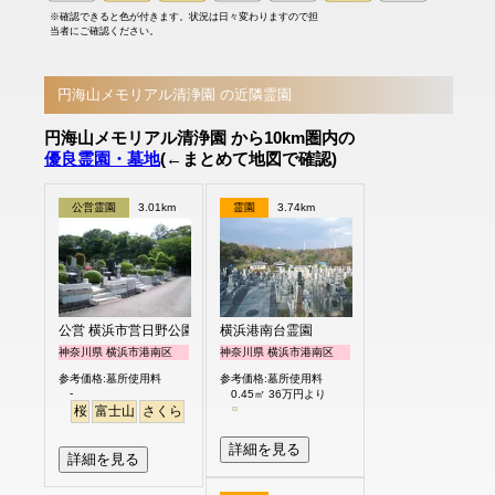
※確認できると色が付きます。状況は日々変わりますので担
当者にご確認ください。
円海山メモリアル清浄園 の近隣霊園
円海山メモリアル清浄園 から10km圏内の
優良霊園・墓地
(←まとめて地図で確認)
公営霊園
3.01km
霊園
3.74km
公営 横浜市営日野公園墓地
横浜港南台霊園
神奈川県 横浜市港南区
神奈川県 横浜市港南区
参考価格:墓所使用料
参考価格:墓所使用料
-
0.45㎡ 36万円より
桜
富士山
さくら
詳細を見る
詳細を見る