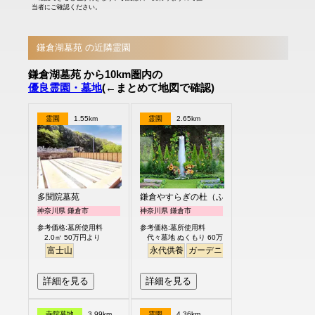
当者にご確認ください。
鎌倉湖墓苑 の近隣霊園
鎌倉湖墓苑 から10km圏内の
優良霊園・墓地
(←まとめて地図で確認)
霊園
1.55km
霊園
2.65km
多聞院墓苑
鎌倉やすらぎの杜（ふれあいの碑）
神奈川県 鎌倉市
神奈川県 鎌倉市
参考価格:墓所使用料
参考価格:墓所使用料
2.0㎡ 50万円より
代々墓地 ぬくもり 60万円より
富士山
永代供養
ガーデニング
樹木葬
明るい
詳細を見る
詳細を見る
寺院墓地
3.99km
霊園
4.36km