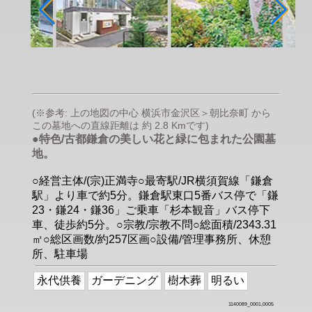
(※参考: 上の地図の中心 横浜市金沢区＞朝比奈町 から
この墓地への直線距離は 約 2.8 Kmです)
●特色/古都鎌倉の美しい花と緑に包まれた公園墓
地。
○経営主体/(宗)正満寺○最寄駅/JR横須賀線「鎌倉
駅」より車で約5分。鎌倉駅東口5番バス停で「鎌
23・鎌24・鎌36」ご乗車「杉本観音」バス停下
車、徒歩約5分。○宗教/宗教不問○総面積/2343.31
㎡○総区画数/約257区画○設備/管理事務所、休憩
所、駐車場
永代供養
ガーデニング
樹木葬
明るい
1140089_0001,0005