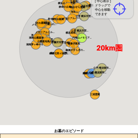
[ 中心表示 ]
朝陽の杜墓苑(...
横浜あさひ霊園
ドラッグで
横浜中央霊園
公営 横浜市営...
静林の丘鶴ヶ峰...
あおぞら霊園
中心を移動
旭翠苑
できます
公営 横浜市営...
メモリアルパー...
泉やすらぎの丘...
弥生台墓園 横...
県央綾瀬霊園
さわ霊園
藤沢・綾瀬ふれ...
メモリアルパー...
公営 横浜市営...
メモリアルヒル...
横浜港南台霊園
湘南恵日霊園
茅ヶ崎霊園 永...
湘南公園墓地 ...
円海山メモリア...
湘南エバーグリ...
公営 藤沢市営...
公園墓地風の杜...
メモリアルガー...
公営 藤沢市営...
多聞院墓苑
鎌倉湖墓苑
湘南茅ヶ崎やす...
20km圏
中心
鎌倉やすらぎの...
鎌倉富士見墓苑
鎌倉七里ヶ浜霊...
公営 横須賀市...
公営 横須賀市...
鶴岡八幡宮墓苑
南葉山霊園
三浦霊園
お墓のエピソード