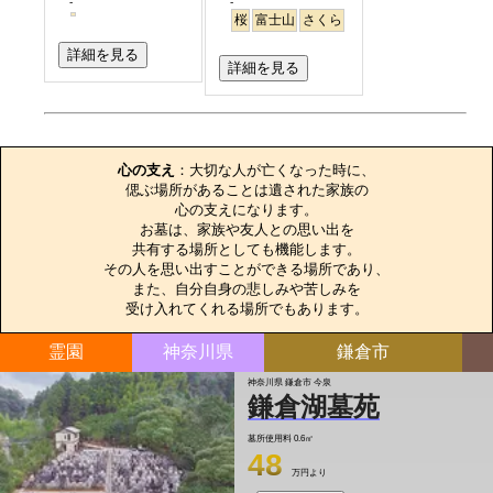
-
-
桜
富士山
さくら
詳細を見る
詳細を見る
お墓のエピソード
心の支え
：大切な人が亡くなった時に、

偲ぶ場所があることは遺された家族の

心の支えになります。

お墓は、家族や友人との思い出を

共有する場所としても機能します。

その人を思い出すことができる場所であり、

また、自分自身の悲しみや苦しみを

受け入れてくれる場所でもあります。
霊園
神奈川県
鎌倉市
神奈川県 鎌倉市 今泉
鎌倉湖墓苑
墓所使用料
0.6㎡
48
万円より