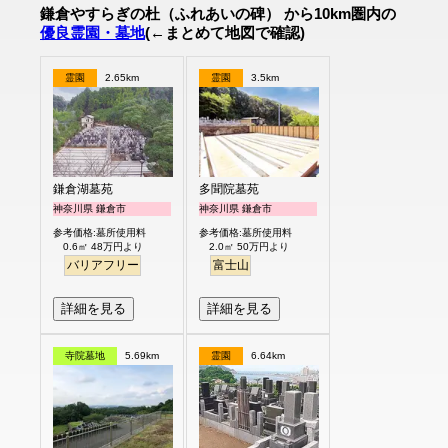
鎌倉やすらぎの杜（ふれあいの碑） から10km圏内の
優良霊園・墓地
(←まとめて地図で確認)
霊園
2.65km
霊園
3.5km
鎌倉湖墓苑
多聞院墓苑
神奈川県 鎌倉市
神奈川県 鎌倉市
参考価格:墓所使用料
参考価格:墓所使用料
0.6㎡ 48万円より
2.0㎡ 50万円より
バリアフリー
富士山
詳細を見る
詳細を見る
寺院墓地
5.69km
霊園
6.64km