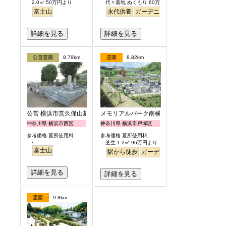
2.0㎡ 50万円より
代々墓地 ぬくもり 60万円より
富士山
永代供養
ガーデニング
樹木葬
明るい
詳細を見る
詳細を見る
公営霊園
8.79km
霊園
8.82km
公営 横浜市営久保山墓地
メモリアルパーク南横浜
神奈川県 横浜市西区
神奈川県 横浜市戸塚区
参考価格:墓所使用料
参考価格:墓所使用料
-
芝生 1.2㎡ 96万円より
富士山
駅から徒歩
ガーデニング
バリアフリー
詳細を見る
詳細を見る
霊園
9.8km