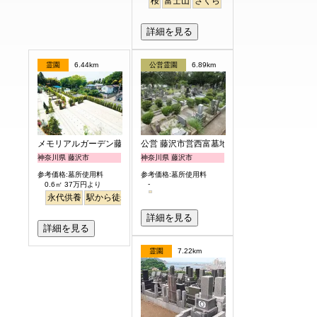
桜
富士山
さくら
詳細を見る
霊園
6.44km
公営霊園
6.89km
メモリアルガーデン藤沢第2霊園
公営 藤沢市営西富墓地
神奈川県 藤沢市
神奈川県 藤沢市
参考価格:墓所使用料
参考価格:墓所使用料
-
0.6㎡ 37万円より
永代供養
駅から徒歩
ペット
富士山
詳細を見る
詳細を見る
霊園
7.22km