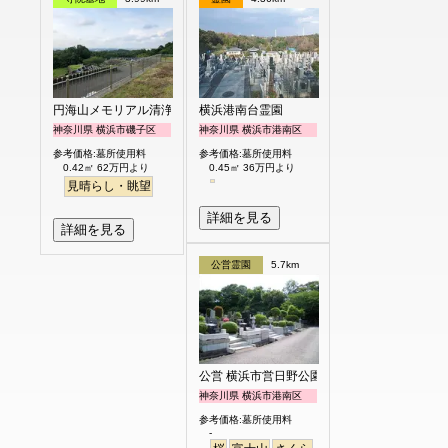
円海山メモリアル清浄園
横浜港南台霊園
神奈川県 横浜市磯子区
神奈川県 横浜市港南区
参考価格:墓所使用料
参考価格:墓所使用料
0.42㎡ 62万円より
0.45㎡ 36万円より
見晴らし・眺望
詳細を見る
詳細を見る
公営霊園
5.7km
公営 横浜市営日野公園墓地
神奈川県 横浜市港南区
参考価格:墓所使用料
-