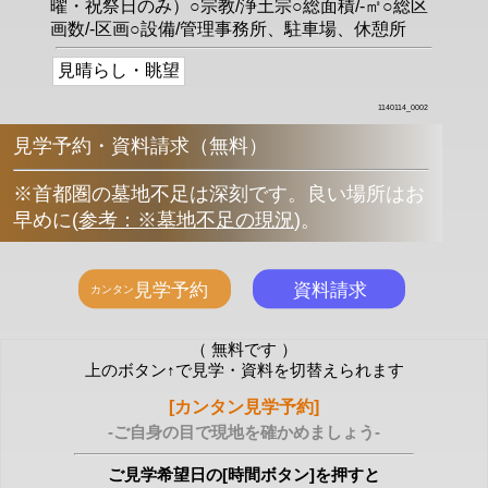
曜・祝祭日のみ）○宗教/浄土宗○総面積/-㎡○総区
画数/-区画○設備/管理事務所、駐車場、休憩所
見晴らし・眺望
1140114_0002
見学予約・資料請求（無料）
※首都圏の墓地不足は深刻です。良い場所はお
早めに
(
参考：※墓地不足の現況
)
。
（ 無料です ）
上のボタン↑で見学・資料を切替えられます
[カンタン見学予約]
-ご自身の目で現地を確かめましょう-
ご見学希望日の[時間ボタン]を押すと