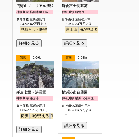
円海山メモリアル清浄園
鎌倉富士見墓苑
神奈川県 横浜市磯子区
神奈川県 鎌倉市
参考価格:墓所使用料
参考価格:墓所使用料
0.42㎡ 62万円より
0.25㎡ 33万円より
見晴らし・眺望
富士山
海が見える
駅から徒歩
詳細を見る
詳細を見る
霊園
6.69km
霊園
6.98km
鎌倉七里ヶ浜霊園
横浜港南台霊園
神奈川県 鎌倉市
神奈川県 横浜市港南区
参考価格:墓所使用料
参考価格:墓所使用料
1.35㎡ 173万円より
0.45㎡ 36万円より
徒歩
海が見える
富士山
詳細を見る
詳細を見る