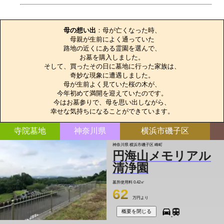
お墓のエピソード
母の想い出
：母が亡くなった時、

母親が生前によく通っていた

路地の近くにある霊園を選んで、

お墓を購入しました。

そして、買ったその日に墓地に行った家族は、

奇妙な現象に遭遇しました。

母が生前よく見ていた桜の木が、

今年初めて満開を迎えていたのです。

今はお墓参りで、母を思い出しながら、

幸せな気持ちになることができています。
寺院墓地
神奈川県
横浜市磯子区
神奈川県 横浜市磯子区 峰町
円海山メモリアル
清浄園
墓所使用料
0.42㎡
62
万円より
概要を閉じる