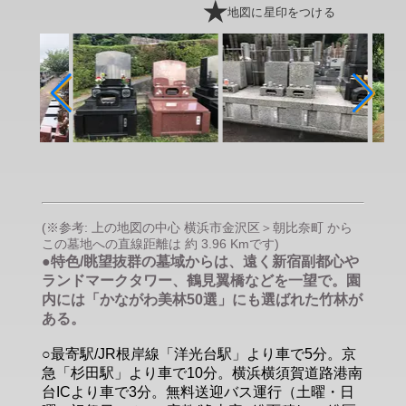
地図に星印をつける
(※参考: 上の地図の中心 横浜市金沢区＞朝比奈町 から
この墓地への直線距離は 約 3.96 Kmです)
●特色/眺望抜群の墓域からは、遠く新宿副都心や
ランドマークタワー、鶴見翼橋などを一望で。園
内には「かながわ美林50選」にも選ばれた竹林が
ある。
○最寄駅/JR根岸線「洋光台駅」より車で5分。京
急「杉田駅」より車で10分。横浜横須賀道路港南
台ICより車で3分。無料送迎バス運行（土曜・日