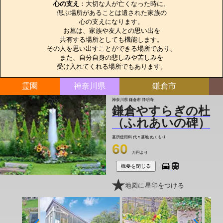
心の支え
：大切な人が亡くなった時に、

偲ぶ場所があることは遺された家族の

心の支えになります。

お墓は、家族や友人との思い出を

共有する場所としても機能します。

その人を思い出すことができる場所であり、

また、自分自身の悲しみや苦しみを

受け入れてくれる場所でもあります。
霊園
神奈川県
鎌倉市
神奈川県 鎌倉市 浄明寺
鎌倉やすらぎの杜
（ふれあいの碑）
墓所使用料
代々墓地 ぬくもり
60
万円より
概要を閉じる
地図に星印をつける