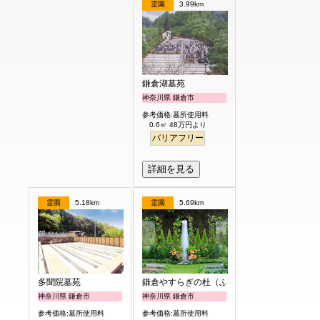
霊園
3.99km
鎌倉湖墓苑
神奈川県 鎌倉市
参考価格:墓所使用料
0.6㎡ 48万円より
バリアフリー
詳細を見る
霊園
5.18km
霊園
5.69km
多聞院墓苑
鎌倉やすらぎの杜（ふれあいの碑）
神奈川県 鎌倉市
神奈川県 鎌倉市
参考価格:墓所使用料
参考価格:墓所使用料