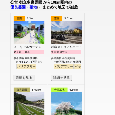
公営 都立多磨霊園 から10km圏内の
優良霊園・墓地
(←まとめて地図で確認)
霊園
3.3km
霊園
5.01km
メモリアルガーデン三鷹
武蔵メモリアルコート
東京都 三鷹市
東京都 府中市
参考価格:墓所使用料
参考価格:墓所使用料
0.765 114.75万円より
一般区画0.54㎡ 75万円より
バリアフリー
バリアフリー
ペット
永代供養
個人・夫
詳細を見る
詳細を見る
公営霊園
5.69km
寺院墓地
6.56km