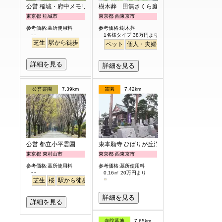
公営 稲城・府中メモリアルパーク
樹木葬 田無さくら庭園
東京都 稲城市
東京都 西東京市
参考価格:墓所使用料
参考価格:樹木葬
- -
1名様タイプ 38万円より
芝生
駅から徒歩
ペット
個人・夫婦
永代供養
樹木葬
公園
詳細を見る
詳細を見る
公営霊園
7.39km
霊園
7.42km
公営 都立小平霊園
東本願寺 ひばりが丘浄苑
東京都 東村山市
東京都 西東京市
参考価格:墓所使用料
参考価格:墓所使用料
- -
0.16㎡ 20万円より
芝生
桜
駅から徒歩
駅から徒歩
さくら
詳細を見る
詳細を見る
寺院墓地
7.65km