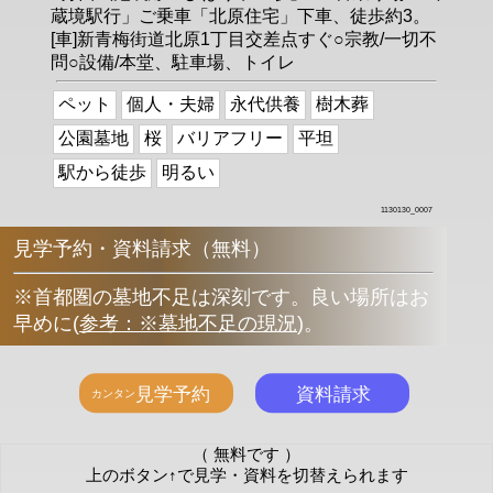
蔵境駅行」ご乗車「北原住宅」下車、徒歩約3。
[車]新青梅街道北原1丁目交差点すぐ○宗教/一切不
問○設備/本堂、駐車場、トイレ
ペット
個人・夫婦
永代供養
樹木葬
公園墓地
桜
バリアフリー
平坦
駅から徒歩
明るい
1130130_0007
見学予約・資料請求（無料）
※首都圏の墓地不足は深刻です。良い場所はお
早めに
(
参考：※墓地不足の現況
)
。
（ 無料です ）
上のボタン↑で見学・資料を切替えられます