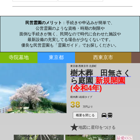
お墓のミニ知識
民営霊園のメリット
：手続きや申込みが簡単で、

公営霊園のような資格・時期の制限や

面倒な手続きが無く、民間なので時代に合わせた施設や

最新設備の充実してる場合が少なくないです。

優良な民営霊園も「霊園ガイド」でお探しください。
寺院墓地
東京都
西東京市
東京都 西東京市 北原町
樹木葬 田無さく
ら庭園
新規開園
(令和4年)
樹木葬
1名様タイプ
38
万円より
概要を閉じる
地図に星印をつける