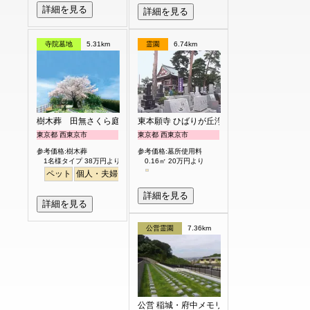
詳細を見る
詳細を見る
寺院墓地
5.31km
霊園
6.74km
樹木葬 田無さくら庭園
東本願寺 ひばりが丘浄苑
東京都 西東京市
東京都 西東京市
参考価格:樹木葬
参考価格:墓所使用料
1名様タイプ 38万円より
0.16㎡ 20万円より
ペット
個人・夫婦
永代供養
樹木葬
公園墓地
桜
バリアフリー
平
詳細を見る
詳細を見る
公営霊園
7.36km
公営 稲城・府中メモリアルパーク