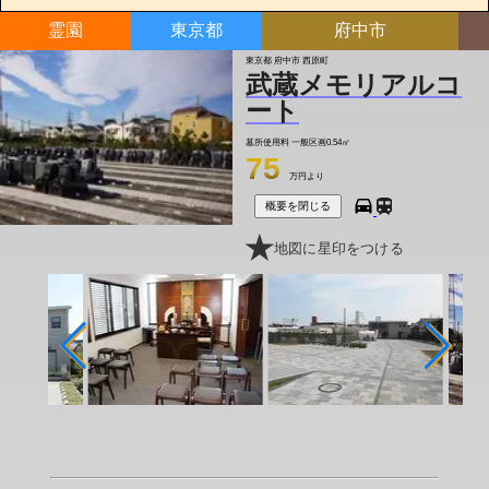
霊園
東京都
府中市
東京都 府中市 西原町
武蔵メモリアルコ
ート
墓所使用料
一般区画0.54㎡
75
万円より
概要を閉じる
地図に星印をつける