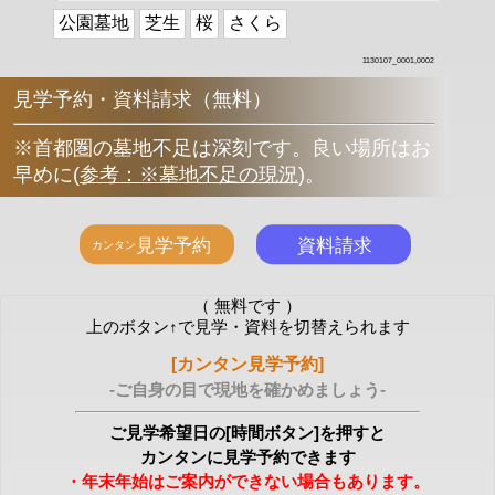
公園墓地
芝生
桜
さくら
1130107_0001,0002
見学予約・資料請求（無料）
※首都圏の墓地不足は深刻です。良い場所はお
早めに
(
参考：※墓地不足の現況
)
。
（ 無料です ）
上のボタン↑で見学・資料を切替えられます
[カンタン見学予約]
-ご自身の目で現地を確かめましょう-
ご見学希望日の[時間ボタン]を押すと
カンタンに見学予約できます
・年末年始はご案内ができない場合もあります。