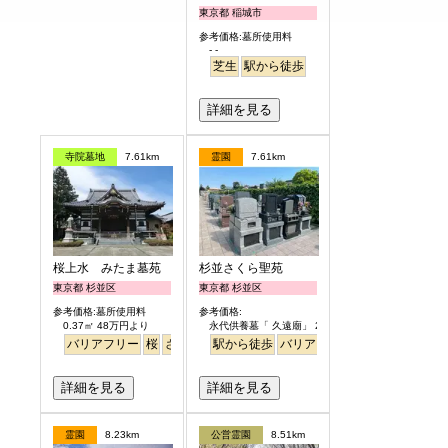
東京都 稲城市
参考価格:墓所使用料
- -
芝生
駅から徒歩
詳細を見る
寺院墓地
7.61km
霊園
7.61km
桜上水 みたま墓苑
杉並さくら聖苑
東京都 杉並区
東京都 杉並区
参考価格:墓所使用料
参考価格:
0.37㎡ 48万円より
永代供養墓「 久遠廟」 29.8万円より
バリアフリー
桜
さくら
平坦
駅から徒歩
バリアフリー
永代供養
ペッ
詳細を見る
詳細を見る
霊園
8.23km
公営霊園
8.51km