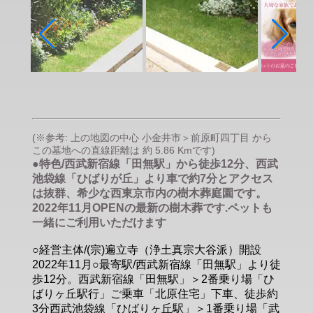
(※参考: 上の地図の中心 小金井市＞前原町四丁目 から
この墓地への直線距離は 約 5.86 Kmです)
●特色/西武新宿線「田無駅」から徒歩12分、西武
池袋線「ひばりが丘」より車で約7分とアクセス
は抜群、希少な西東京市内の樹木葬庭園です。
2022年11月OPENの最新の樹木葬です.ペットも
一緒にご利用いただけます
○経営主体/(宗)遍立寺（浄土真宗大谷派）開設
2022年11月○最寄駅/西武新宿線「田無駅」より徒
歩12分。西武新宿線「田無駅」＞2番乗り場「ひ
ばりヶ丘駅行」ご乗車「北原住宅」下車、徒歩約
3分西武池袋線「ひばりヶ丘駅」＞1番乗り場「武