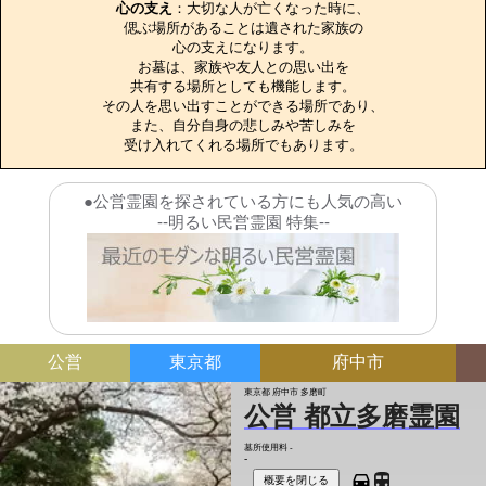
心の支え
：大切な人が亡くなった時に、

偲ぶ場所があることは遺された家族の

心の支えになります。

お墓は、家族や友人との思い出を

共有する場所としても機能します。

その人を思い出すことができる場所であり、

また、自分自身の悲しみや苦しみを

受け入れてくれる場所でもあります。
●公営霊園を探されている方にも人気の高い
--明るい民営霊園 特集--
公営
東京都
府中市
東京都 府中市 多磨町
公営 都立多磨霊園
墓所使用料
-
-
概要を閉じる