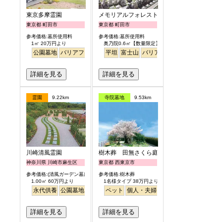
東京多摩霊園
メモリアルフォレスト多摩
東京都 町田市
東京都 町田市
参考価格:墓所使用料
参考価格:墓所使用料
1㎡ 20万円より
奥乃院0.6㎡【数量限定】 24万円より
公園墓地
バリアフリー
平坦
富士山
バリアフリー
日本庭園
詳細を見る
詳細を見る
霊園
9.22km
寺院墓地
9.53km
川崎清風霊園
樹木葬 田無さくら庭園
神奈川県 川崎市麻生区
東京都 西東京市
参考価格:(清風ガーデン墓所)
参考価格:樹木葬
1.00㎡ 60万円より
1名様タイプ 38万円より
永代供養
公園墓地
駅から徒歩
ペット
個人・夫婦
永代供養
樹木葬
公園
詳細を見る
詳細を見る