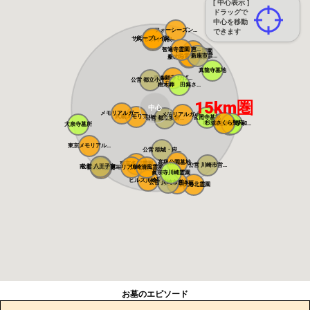
[ 中心表示 ]
ドラッグで
中心を移動
フォーシーズン...
できます
サニープレイス...
所沢聖地霊園
フォレスト所沢
智遍寺霊園 恵...
なごみの丘霊園
公営 新座市営...
やすらぎ聖地霊...
新の丘さくら浄...
真龍寺墓地
東本願寺 ひば...
公営 都立小平...
樹木葬 田無さ...
15km圏
中心
メモリアルガー...
メモリアルガー...
武蔵メモリアル...
玄照寺墓苑
公営 都立多磨...
桜上水 みたま...
杉並さくら聖苑
築地本願寺 和...
大泉寺墓所
浄見寺
東京メモリアル...
公営 稲城・府...
高級公園墓地 ...
東京多摩霊園
公営 川崎市営...
南大沢バードヒ...
公営 八王子市...
メモリアルフォ...
川崎清風霊園
南大沢霊園
眞宗寺川崎霊園
ヒルズ川崎聖地
公営 川崎市営...
あざみ野浄苑
都筑港北霊園
お墓のエピソード