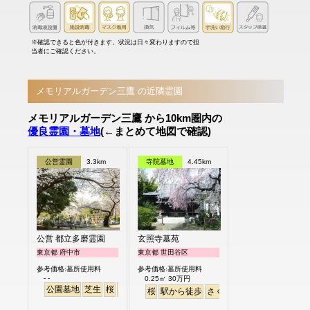
※確認できると色が付きます。状況は日々変わりますので担
当者にご確認ください。
メモリアルガーデン三鷹 の近隣霊園
メモリアルガーデン三鷹 から10km圏内の
優良霊園・墓地
(←まとめて地図で確認)
公営霊園
3.3km
寺院墓地
4.45km
公営 都立多磨霊園
玄照寺墓苑
東京都 府中市
東京都 世田谷区
参考価格:墓所使用料
参考価格:墓所使用料
- -
0.25㎡ 30万円
公園墓地
芝生
桜
さくら
桜
駅から徒歩
さくら