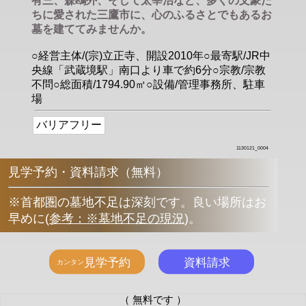
有三、森鴎外、そして太宰治など、多くの文豪た
ちに愛された三鷹市に、心のふるさとでもあるお
墓を建ててみませんか。
○経営主体/(宗)立正寺、開設2010年○最寄駅/JR中
央線「武蔵境駅」南口より車で約6分○宗教/宗教
不問○総面積/1794.90㎡○設備/管理事務所、駐車
場
バリアフリー
1130121_0004
見学予約・資料請求（無料）
※首都圏の墓地不足は深刻です。良い場所はお
早めに
(
参考：※墓地不足の現況
)
。
（ 無料です ）