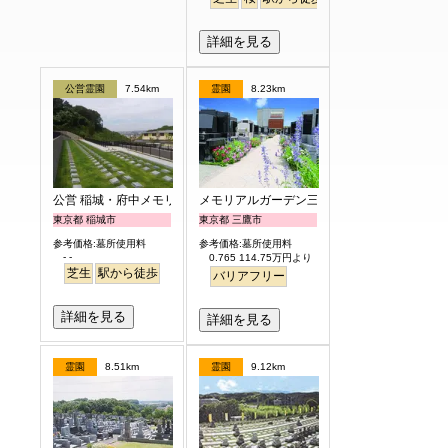
詳細を見る
公営霊園
7.54km
霊園
8.23km
公営 稲城・府中メモリアルパーク
メモリアルガーデン三鷹
東京都 稲城市
東京都 三鷹市
参考価格:墓所使用料
参考価格:墓所使用料
- -
0.765 114.75万円より
芝生
駅から徒歩
バリアフリー
詳細を見る
詳細を見る
霊園
8.51km
霊園
9.12km