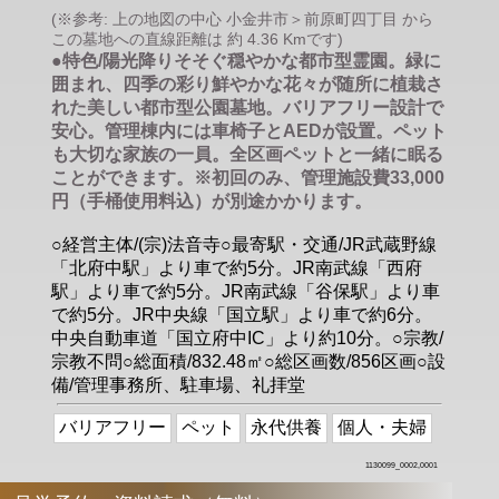
(※参考: 上の地図の中心 小金井市＞前原町四丁目 から
この墓地への直線距離は 約 4.36 Kmです)
●特色/陽光降りそそぐ穏やかな都市型霊園。緑に
囲まれ、四季の彩り鮮やかな花々が随所に植栽さ
れた美しい都市型公園墓地。バリアフリー設計で
安心。管理棟内には車椅子とAEDが設置。ペット
も大切な家族の一員。全区画ペットと一緒に眠る
ことができます。※初回のみ、管理施設費33,000
円（手桶使用料込）が別途かかります。
○経営主体/(宗)法音寺○最寄駅・交通/JR武蔵野線
「北府中駅」より車で約5分。JR南武線「西府
駅」より車で約5分。JR南武線「谷保駅」より車
で約5分。JR中央線「国立駅」より車で約6分。
中央自動車道「国立府中IC」より約10分。○宗教/
宗教不問○総面積/832.48㎡○総区画数/856区画○設
備/管理事務所、駐車場、礼拝堂
バリアフリー
ペット
永代供養
個人・夫婦
1130099_0002,0001