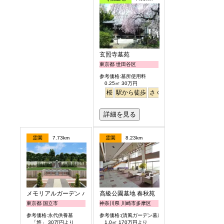
玄照寺墓苑
東京都 世田谷区
参考価格:墓所使用料
0.25㎡ 30万円
桜
駅から徒歩
さくら
詳細を見る
霊園
7.73km
霊園
8.23km
メモリアルガーデン パティオ国立
高級公園墓地 春秋苑
東京都 国立市
神奈川県 川崎市多摩区
参考価格:永代供養墓
参考価格:(清風ガーデン墓所)
「悠」 30万円より
1.0㎡ 170万円より