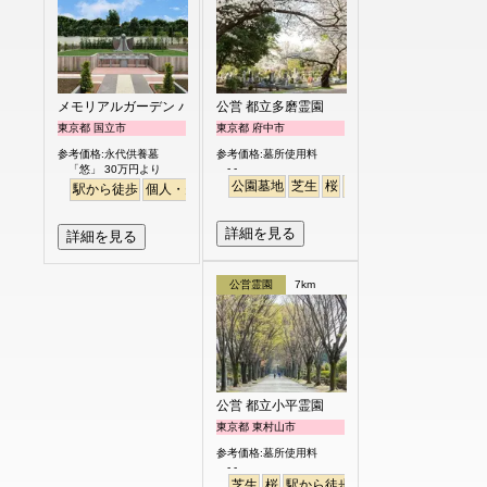
メモリアルガーデン パティオ国立
公営 都立多磨霊園
東京都 国立市
東京都 府中市
参考価格:永代供養墓
参考価格:墓所使用料
- -
「悠」 30万円より
公園墓地
芝生
桜
さくら
駅から徒歩
個人・夫婦
樹木葬
永代供養
詳細を見る
詳細を見る
公営霊園
7km
公営 都立小平霊園
東京都 東村山市
参考価格:墓所使用料
- -
芝生
桜
駅から徒歩
駅から徒歩
さくら