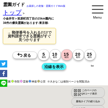
霊園ガイド
お墓探しの老舗・霊園ガイドWeb版
トップ
>
Menu
小金井市＞前原町四丁目の15km圏内に
38件の優良霊園があります-東京都-
→ 郵便番号を入れるだけで
資料請求できる霊園がすぐ
見つかります
list
霊園
寺院
霊廟
神道
公営
※大きな〇は個別ページを閲覧済み
このページの
QRコード表示
墓地タイプの絞り込み