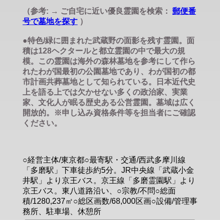
（参考: → ご自宅に近い優良霊園を検索：
郵便番
号で墓地を探す
）
●特色/緑に囲まれた武蔵野の面影を残す霊園。面
積は128ヘクタールと都立霊園の中で最大の規
模。この霊園は海外の森林墓地を参考にして作ら
れたわが国最初の公園墓地であり、わが国初の都
市計画共葬墓地として知られている。日本近代史
上を語る上では欠かせない多くの政治家、実業
家、文化人が眠る歴史ある公営霊園。墓域は広く
開放的。※申し込み資格条件等を担当者にご確認
ください。
○経営主体/東京都○最寄駅・交通/西武多摩川線
「多磨駅」下車徒歩約5分。JR中央線「武蔵小金
井駅」より京王バス。京王線「多磨霊園駅」より
京王バス。東八道路沿い、○宗教/不問○総面
積/1280,237㎡○総区画数/68,000区画○設備/管理事
務所、駐車場、休憩所