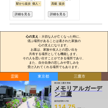
駅から徒歩
個人・夫婦
樹木葬
高級
永代供養
徒歩
詳細を見る
詳細を見る
お墓のエピソード
心の支え
：大切な人が亡くなった時に、

偲ぶ場所があることは遺された家族の

心の支えになります。

お墓は、家族や友人との思い出を

共有する場所としても機能します。

その人を思い出すことができる場所であり、

また、自分自身の悲しみや苦しみを

受け入れてくれる場所でもあります。
霊園
東京都
三鷹市
東京都 三鷹市 野崎
メモリアルガーデ
ン三鷹
墓所使用料
0.765
114.75