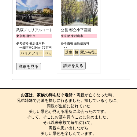
武蔵メモリアルコート
公営 都立小平霊園
東京都 府中市
東京都 東村山市
参考価格:墓所使用料
参考価格:墓所使用料
- -
一般区画0.54㎡ 75万円より
芝生
桜
駅から徒歩
駅から徒歩
さくら
バリアフリー
ペット
永代供養
個人・夫婦
詳細を見る
詳細を見る
お墓のエピソード
お墓は、家族の絆を紡ぐ場所
：両親が亡くなった時、

兄弟姉妹でお墓を探しに行きました。探しているうちに、

両親が生前に訪れていた

美しい景色が見える場所に出会ったのです。

そして、そこにお墓を買うことに決めました。

それ以来家族で毎年訪れて、

両親を思い出しながら

美しい景色を楽しんでいます。