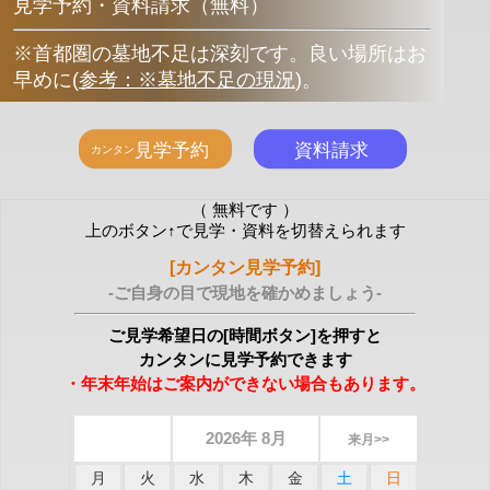
見学予約・資料請求（無料）
※首都圏の墓地不足は深刻です。良い場所はお
早めに
(
参考：※墓地不足の現況
)
。
（ 無料です ）
上のボタン↑で見学・資料を切替えられます
[カンタン見学予約]
-ご自身の目で現地を確かめましょう-
ご見学希望日の[時間ボタン]を押すと
カンタンに見学予約できます
・年末年始はご案内ができない場合もあります。
2026年 8月
来月>>
月
火
水
木
金
土
日