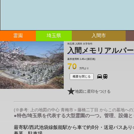
霊園
埼玉県
入間市
埼玉県 入間市 大字寺竹
入間メモリアルパー
墓所使用料
1.45㎡(新区画)
70
万円より
概要を閉じる
地図に星印をつける
(※参考: 上の地図の中心 青梅市＞藤橋二丁目 からこの墓地への直線
●特色/埼玉県を代表する大型霊園の一つ。管理、設備と
最寄駅/西武池袋線飯能駅から車で約8分・送迎バスあり○宗教
養墓、駐車場