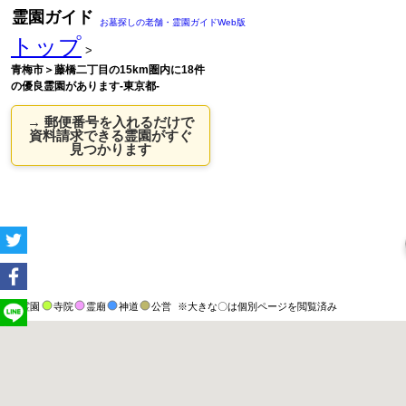
霊園ガイド
お墓探しの老舗・霊園ガイドWeb版
トップ
>
青梅市＞藤橋二丁目の15km圏内に18件
の優良霊園があります-東京都-
→ 郵便番号を入れるだけで
資料請求できる霊園がすぐ
見つかります
霊園
寺院
霊廟
神道
公営
※大きな〇は個別ページを閲覧済み