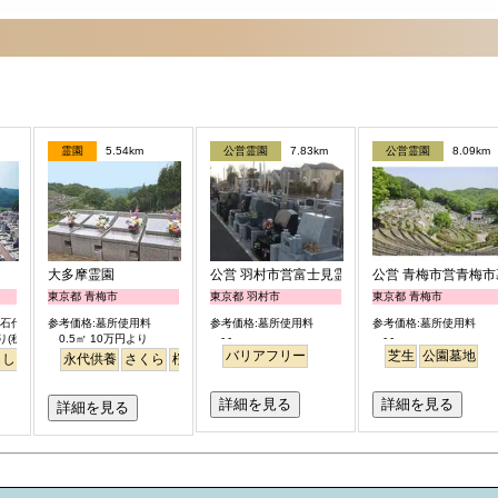
霊園
5.54km
公営霊園
7.83km
公営霊園
8.09km
大多摩霊園
公営 羽村市営富士見霊園
公営 青梅市営青梅
東京都 青梅市
東京都 羽村市
東京都 青梅市
墓石代含）
参考価格:墓所使用料
参考価格:墓所使用料
参考価格:墓所使用料
- -
- -
り(税別)
0.5㎡ 10万円より
バリアフリー
芝生
公園墓地
らし・眺望
永代供養
さくら
桜
公園墓地
永代供養
詳細を見る
詳細を見る
詳細を見る
お墓のミニ知識