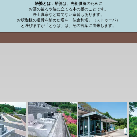
塔婆とは
：塔婆は、先祖供養のために

お墓の後ろや脇に立てる木の板のことです。

浄土真宗など建てない宗旨もあります。

お釈迦様の遺骨を納めた塔を「仏舎利塔」（ストゥーパ）

と呼びますが「とうば」は、その言葉に由来します。