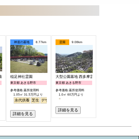
神道の墓地
8.77km
霊園
9.08km
市墓地公園
稲足神社霊園
大型公園墓地 西多摩霊園
東京都 あきる野市
東京都 あきる野市
参考価格:墓所使用料
参考価格:墓所使用料
1.05㎡ 31.5万円より
1.0㎡ 60万円より
永代供養
芝生
デザイン
詳細を見る
詳細を見る