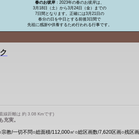
春のお彼岸
：2023年の春のお彼岸は、

3月18日（土）から3月24日（金）までの

7日間となります。正確には3月21日の

春分の日を中日とする前後3日間で

先祖に感謝や供養するため行われる行事です。
ク
距離は 約 3.08 Kmです)
も充実。
/一切不問○総面積/112,000㎡○総区画数/7,620区画○残