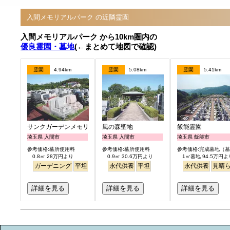
入間メモリアルパーク の近隣霊園
入間メモリアルパーク から10km圏内の
優良霊園・墓地
(←まとめて地図で確認)
霊園
4.94km
霊園
5.08km
霊園
5.41km
サンクガーデンメモリアル16
風の森聖地
飯能霊園
埼玉県 入間市
埼玉県 入間市
埼玉県 飯能市
参考価格:墓所使用料
参考価格:墓所使用料
参考価格:完成墓地（
0.8㎡ 28万円より
0.9㎡ 30.6万円より
1㎡墓地 94.5万円よ
ガーデニング
平坦
バリアフリー
永代供養
芝生
平坦
永代供養
見晴
詳細を見る
詳細を見る
詳細を見る