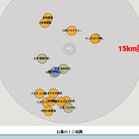
飯能霊園
大多摩霊園
入間メモリアル...
風の森聖地
サンクガーデン...
15km
中心
公営 青梅市営...
公営 羽村市営...
稲足神社霊園
大型公園墓地 ...
たきやま台墓苑
八王子 上川霊...
萩霊園
東京ゆりが丘苑
帝釈天 むさし...
八王子メモリア...
公営 八王子市...
浄光の森聖地
お墓のミニ知識