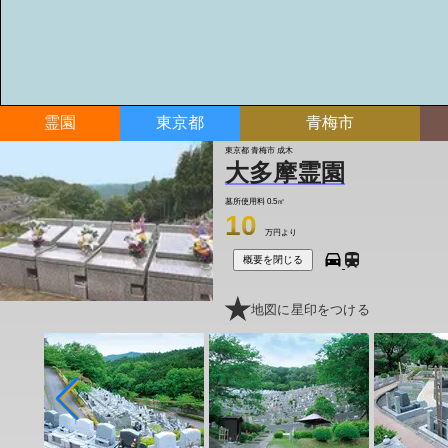
霊園
東京都
青梅市
東京都 青梅市 成木
大多摩霊園
墓所使用料
0.5㎡
10
万円より
概要を閉じる
地図に星印をつける