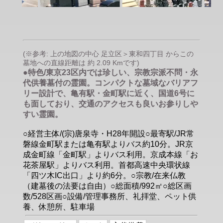
(※参考: 上の地図の中心 足立区＞東和四丁目 からこの
墓地への直線距離は 約 2.09 Kmです)
●特色/東京23区内では珍しい、宗教宗派不問・永
代供養墓付の霊園。コンパクトな墓域なバリアフ
リー設計で、亀有駅・金町駅に近く、国道6号に
も面しており、交通のアクセスも良いお参りしや
すい霊園。
○経営主体/(宗)唐泉寺・H28年開設○最寄駅/JR常
磐線金町駅または亀有駅よりバス約10分。JR京
成金町線「金町駅」よりバス利用。京成本線「お
花茶屋駅」よりバス利用。首都高速中央環状線
「四ツ木IC出口」より約6分。○宗教/在来仏教
（建墓後の法要は自由）○総面積/992㎡○総区画
数/528区画○設備/管理事務所、礼拝堂、ペット供
養、休憩所、駐車場