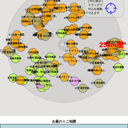
かすかべ東霊園
[ 中心表示 ]
グリーンパーク...
ドラッグで
一ノ割駅前霊園
むらさき聖地霊...
松伏やすらぎの...
光輪霊園
メモリアル越谷...
中心を移動
いわつき聖地霊...
槻の城山霊園
メモリアルガー...
せんげん台西霊...
大宮霊園
彩光浄苑
野田さくら霊園
できます
ひかり霊園 憩...
公営 さいたま...
メモリアルスク...
越谷しらこばと...
染谷の里 大宮...
メモリアルパー...
メモリアルグリ...
しらこばとメモ...
メモリアルパー...
さぎ山聖地墓苑
公営 さいたま...
桜華苑
メモリアルパー...
むさしの聖地 ...
浦和東霊園
柏中央霊園
さくらメモリア...
よしかわ聖地霊...
さくら聖地霊園
吉川美南霊園
駅前霊園美南
川口さくら霊園...
川口メモリアル...
光明寺墓苑
川口光輪メモリ...
うらわ秋ヶ瀬霊...
メモリアルプレ...
川口中央霊園
メモリアルパー...
櫻乃丘聖地霊園...
櫻乃丘聖地霊園
川口霊園かわぐ...
川口霊園 かわ...
サンク川口霊園
ヒルズ川口
源長寺墓地 ま...
公営 川口市安...
朝霞フォーシー...
25km圏
白井メモリアル...
公営 松戸市営...
聖地霊園未来
神々廻霊園
清寂の杜歓喜院...
三郷中央聖地
芝生の霊園あさ...
中心
和光聖地霊苑
オリーブGar...
船橋やすらぎの...
なごみの丘霊園
ガーデンニュー..
エバーグリーン...
公営 都立八柱...
公営 八千代市...
公営 新座市営...
小豆沢墓苑
大町やすらぎパ...
いちかわ大町霊...
八千代あさひ霊..
船橋昭和浄苑
船橋森林霊園
サニープレイス...
サニーパーク松...
弥生の里 自然...
メモリアルフォ...
瑞応寺墓苑
市川の杜霊園
グリーンパーク...
市川大野霊園
日曜寺 愛染墓...
公営 市川市営...
総武霊園
真龍寺墓地
ハートフルガー...
公営 都立染井...
公営 船橋市馬...
メモリアルステ...
寛永寺谷中霊園
寛永寺德川浄苑
公営 都立谷中...
公営 都立雑司...
長妙寺霊園
東本願寺
宗清寺
櫻乃里ふなばし...
船橋中央メモリ...
感通寺
多聞院 牛込四...
真行院墓所
積徳寺墓所
恵光メモリアル...
瑞光寺
江東メモリアル
玄照寺墓苑
桜上水 みたま...
杉並さくら聖苑
築地本願寺 和...
青山梅窓院墓苑
浄見寺
公営 都立青山...
萬輝山 陽泉寺
千光寺 月の廟...
公営 習志野市...
麻布浄苑
正伝寺 芝びし...
徳玄寺墓所
公営 浦安市墓...
お墓のミニ知識