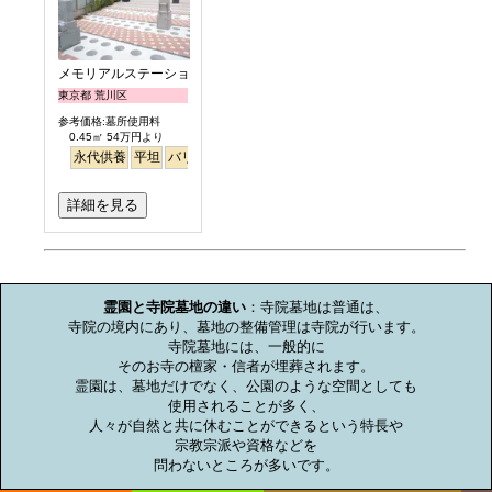
メモリアルステーション南千住
東京都 荒川区
参考価格:墓所使用料
0.45㎡ 54万円より
永代供養
平坦
バリアフリー
駅から徒歩
詳細を見る
お墓のミニ知識
霊園と寺院墓地の違い
：寺院墓地は普通は、

寺院の境内にあり、墓地の整備管理は寺院が行います。

寺院墓地には、一般的に

そのお寺の檀家・信者が埋葬されます。

霊園は、墓地だけでなく、公園のような空間としても

使用されることが多く、

人々が自然と共に休むことができるという特長や

宗教宗派や資格などを

問わないところが多いです。