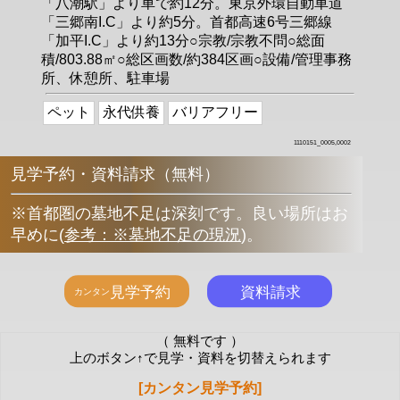
「八潮駅」より車で約12分。東京外環自動車道
「三郷南I.C」より約5分。首都高速6号三郷線
「加平I.C」より約13分○宗教/宗教不問○総面
積/803.88㎡○総区画数/約384区画○設備/管理事務
所、休憩所、駐車場
ペット
永代供養
バリアフリー
1110151_0005,0002
見学予約・資料請求（無料）
※首都圏の墓地不足は深刻です。良い場所はお
早めに
(
参考：※墓地不足の現況
)
。
（ 無料です ）
上のボタン↑で見学・資料を切替えられます
[カンタン見学予約]