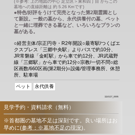
(※参考: 上の地図の中心 足立区＞東和四丁目 からこの
墓地への直線距離は 約 5.26 Kmです)
●特色/好評をうけて完売となった第2期霊園とし
て新設。一般の墓から、永代供養付の墓、ペット
と一緒に埋葬できる墓など、いろいろなプランの
墓がある。
○経営主体/宗正円寺・R2年開設○最寄駅/つくばエ
クスプレス「三郷中央駅」よりバスで約10分、
JR常磐線「金町駅」から車で約12分、JR武蔵野
線「三郷駅」から車で約12分○宗教/一切不問○総
区画数/660区画(第2期分)○設備/管理事務所、休憩
所、駐車場
ペット
永代供養
1110127_0005
見学予約・資料請求（無料）
※首都圏の墓地不足は深刻です。良い場所はお
早めに
(
参考：※墓地不足の現況
)
。