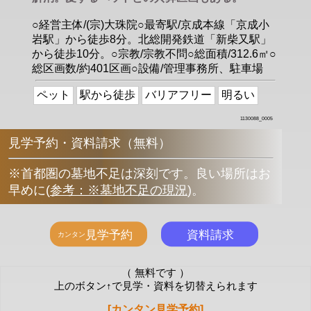
○経営主体/(宗)大珠院○最寄駅/京成本線「京成小
岩駅」から徒歩8分。北総開発鉄道「新柴又駅」
から徒歩10分。○宗教/宗教不問○総面積/312.6㎡○
総区画数/約401区画○設備/管理事務所、駐車場
ペット
駅から徒歩
バリアフリー
明るい
1130088_0005
見学予約・資料請求（無料）
※首都圏の墓地不足は深刻です。良い場所はお
早めに
(
参考：※墓地不足の現況
)
。
（ 無料です ）
上のボタン↑で見学・資料を切替えられます
[カンタン見学予約]