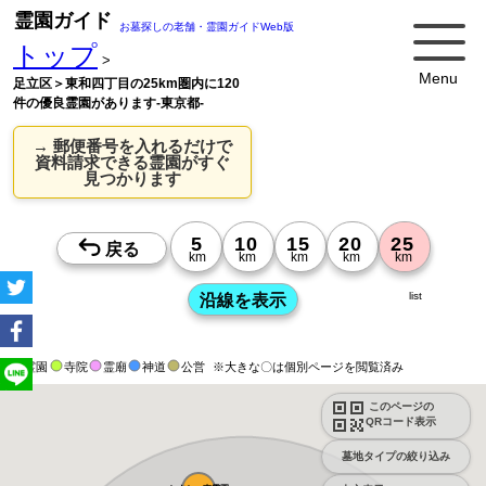
霊園ガイド
お墓探しの老舗・霊園ガイドWeb版
トップ
>
Menu
足立区＞東和四丁目の25km圏内に120
件の優良霊園があります-東京都-
→ 郵便番号を入れるだけで
資料請求できる霊園がすぐ
見つかります
list
霊園
寺院
霊廟
神道
公営
※大きな〇は個別ページを閲覧済み
このページの
QRコード表示
墓地タイプの絞り込み