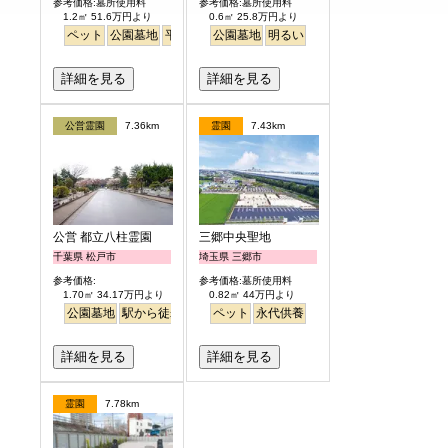
参考価格:墓所使用料
参考価格:墓所使用料
1.2㎡ 51.6万円より
0.6㎡ 25.8万円より
ペット
公園墓地
平坦
明るい
公園墓地
明るい
詳細を見る
詳細を見る
公営霊園
7.36km
霊園
7.43km
公営 都立八柱霊園
三郷中央聖地
千葉県 松戸市
埼玉県 三郷市
参考価格:
参考価格:墓所使用料
1.70㎡ 34.17万円より
0.82㎡ 44万円より
公園墓地
駅から徒歩
ペット
永代供養
詳細を見る
詳細を見る
霊園
7.78km