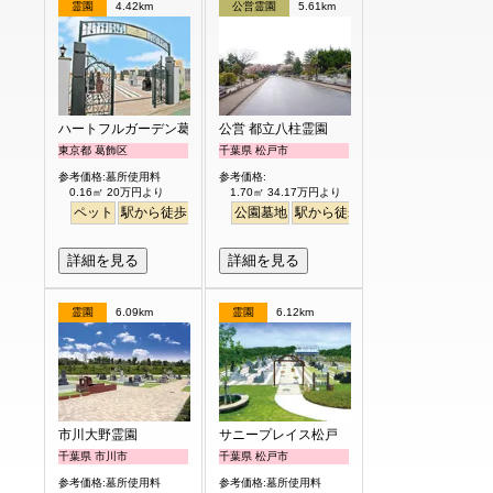
霊園
4.42km
公営霊園
5.61km
ハートフルガーデン葛飾鎌倉
公営 都立八柱霊園
東京都 葛飾区
千葉県 松戸市
参考価格:墓所使用料
参考価格:
0.16㎡ 20万円より
1.70㎡ 34.17万円より
ペット
駅から徒歩
バリアフリー
公園墓地
明るい
駅から徒歩
詳細を見る
詳細を見る
霊園
6.09km
霊園
6.12km
市川大野霊園
サニープレイス松戸
千葉県 市川市
千葉県 松戸市
参考価格:墓所使用料
参考価格:墓所使用料