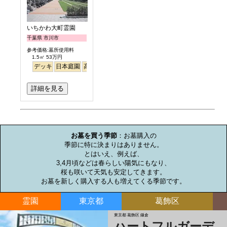
いちかわ大町霊園
千葉県 市川市
参考価格:墓所使用料
1.5㎡ 53万円
デッキ
日本庭園
高級
徒歩
樹木葬
永代供養
明るい
詳細を見る
お墓のミニ知識
お墓を買う季節
：お墓購入の

季節に特に決まりはありません。

とはいえ、例えば、

3,4月頃などは春らしい陽気にもなり、

桜も咲いて天気も安定してきます。

お墓を新しく購入する人も増えてくる季節です。
霊園
東京都
葛飾区
東京都 葛飾区 鎌倉
ハートフルガーデ