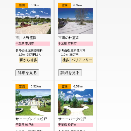
霊園
6.1km
霊園
6.3km
市川大野霊園
市川の杜霊園
千葉県 市川市
千葉県 市川市
参考価格:墓所使用料
参考価格:墓所使用料
1.5㎡ 55万円より
1.0㎡ 38万円
駅から徒歩
徒歩
バリアフリー
明るい
詳細を見る
詳細を見る
霊園
6.52km
霊園
6.53km
サニープレイス松戸
サニーパーク松戸
千葉県 松戸市
千葉県 松戸市