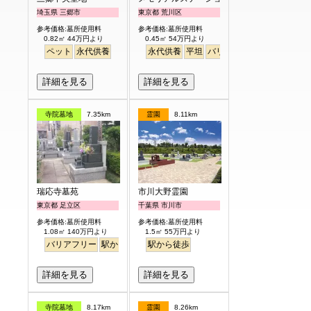
埼玉県 三郷市
東京都 荒川区
参考価格:墓所使用料
参考価格:墓所使用料
0.82㎡ 44万円より
0.45㎡ 54万円より
ペット
永代供養
永代供養
平坦
バリアフリー
駅から徒歩
詳細を見る
詳細を見る
寺院墓地
7.35km
霊園
8.11km
瑞応寺墓苑
市川大野霊園
東京都 足立区
千葉県 市川市
参考価格:墓所使用料
参考価格:墓所使用料
1.08㎡ 140万円より
1.5㎡ 55万円より
バリアフリー
駅から徒歩
駅から徒歩
詳細を見る
詳細を見る
寺院墓地
8.17km
霊園
8.26km