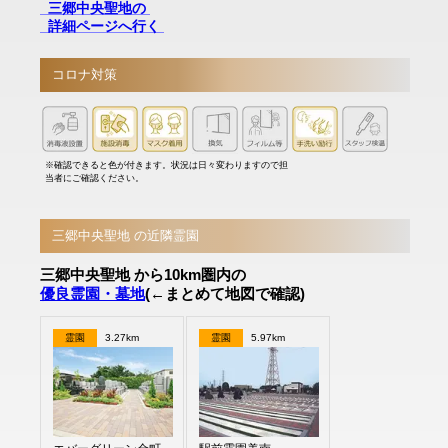
三郷中央聖地の
詳細ページへ行く
コロナ対策
※確認できると色が付きます。状況は日々変わりますので担
当者にご確認ください。
三郷中央聖地 の近隣霊園
三郷中央聖地 から10km圏内の
優良霊園・墓地
(←まとめて地図で確認)
霊園
3.27km
霊園
5.97km