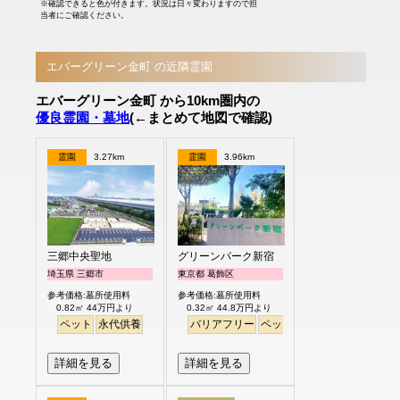
※確認できると色が付きます。状況は日々変わりますので担
当者にご確認ください。
エバーグリーン金町 の近隣霊園
エバーグリーン金町 から10km圏内の
優良霊園・墓地
(←まとめて地図で確認)
霊園
3.27km
霊園
3.96km
三郷中央聖地
グリーンパーク新宿
埼玉県 三郷市
東京都 葛飾区
参考価格:墓所使用料
参考価格:墓所使用料
0.82㎡ 44万円より
0.32㎡ 44.8万円より
ペット
永代供養
バリアフリー
ペット
永代供養
詳細を見る
詳細を見る