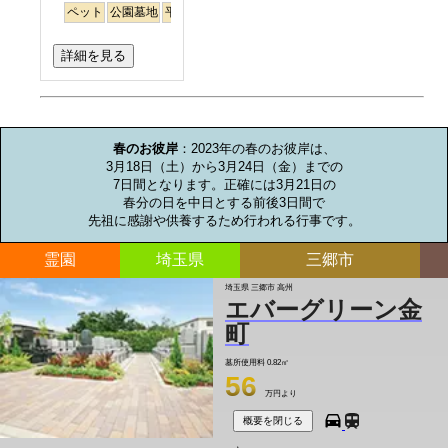
ペット
公園墓地
平坦
明るい
詳細を見る
お墓のミニ知識
春のお彼岸
：2023年の春のお彼岸は、

3月18日（土）から3月24日（金）までの

7日間となります。正確には3月21日の

春分の日を中日とする前後3日間で

先祖に感謝や供養するため行われる行事です。
霊園
埼玉県
三郷市
埼玉県 三郷市 高州
エバーグリーン金
町
墓所使用料
0.82㎡
56
万円より
概要を閉じる