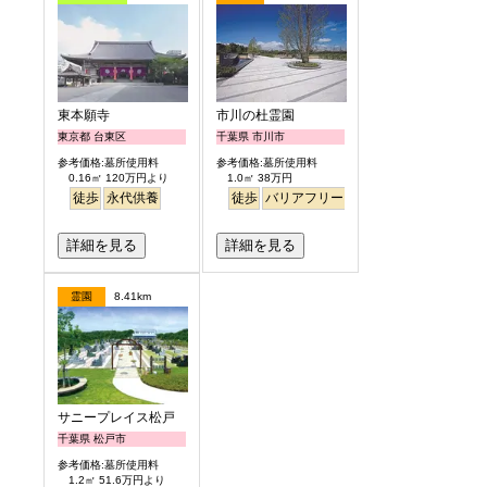
東本願寺
市川の杜霊園
東京都 台東区
千葉県 市川市
参考価格:墓所使用料
参考価格:墓所使用料
0.16㎡ 120万円より
1.0㎡ 38万円
徒歩
永代供養
徒歩
バリアフリー
明るい
詳細を見る
詳細を見る
霊園
8.41km
サニープレイス松戸
千葉県 松戸市
参考価格:墓所使用料
1.2㎡ 51.6万円より