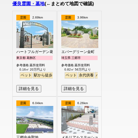
優良霊園・墓地
(←まとめて地図で確認)
霊園
2.69km
霊園
3.96km
ハートフルガーデン葛飾鎌倉
エバーグリーン金町
東京都 葛飾区
埼玉県 三郷市
参考価格:墓所使用料
参考価格:墓所使用料
0.16㎡ 20万円より
0.82㎡ 56万円より
ペット
駅から徒歩
バリアフリー
ペット
明るい
永代供養
バリアフリー
詳細を見る
詳細を見る
霊園
6.04km
霊園
6.26km
三郷中央聖地
メモリアルステーション南千住