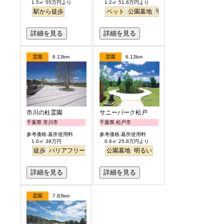
1.5㎡ 55万円より
1.2㎡ 51.6万円より
駅から徒歩
ペット
公園墓地
平坦
明るい
詳細を見る
詳細を見る
霊園
6.13km
霊園
6.13km
市川の杜霊園
サニーパーク松戸
千葉県 市川市
千葉県 松戸市
参考価格:墓所使用料
参考価格:墓所使用料
1.0㎡ 38万円
0.6㎡ 25.8万円より
徒歩
バリアフリー
明るい
公園墓地
明るい
詳細を見る
詳細を見る
霊園
7.83km