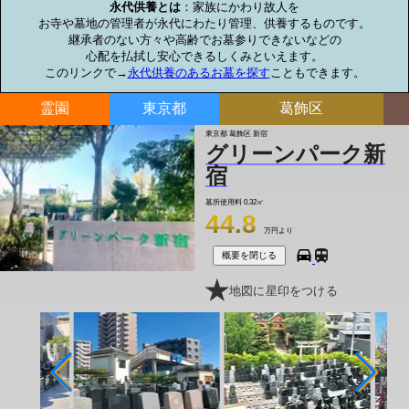
永代供養とは
：家族にかわり故人を

お寺や墓地の管理者が永代にわたり管理、供養するものです。

継承者のない方々や高齢でお墓参りできないなどの

心配を払拭し安心できるしくみといえます。

このリンクで→
永代供養のあるお墓を探す
こともできます。
霊園
東京都
葛飾区
東京都 葛飾区 新宿
グリーンパーク新
宿
墓所使用料
0.32㎡
44.8
万円より
概要を閉じる
地図に星印をつける