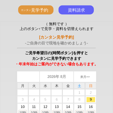
（ 無料です ）
上のボタン↑で見学・資料を切替えられます
[カンタン見学予約]
-ご自身の目で現地を確かめましょう-
ご見学希望日の[時間ボタン]を押すと
カンタンに見学予約できます
・年末年始はご案内ができない場合もあります。
2026年 8月
来月>>
月
火
水
木
金
土
日
1
2
3
4
5
6
7
8
9
10
11
12
13
14
15
16
10時
10時
10時
10時
10時
10時
10時