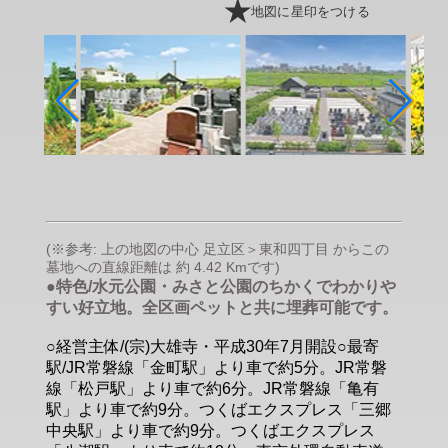
地図に星印をつける
(※参考: 上の地図の中心 足立区＞東和四丁目 からこの
墓地への直線距離は 約 4.42 Kmです)
●特色/水元公園・みさと公園のちかくでわかりや
すい好立地。全区画ペットと共に埋葬可能です。
○経営主体/(宗)大雄寺・平成30年7月開設○最寄
駅/JR常磐線「金町駅」より車で約5分。JR常磐
線「松戸駅」より車で約6分。JR常磐線「亀有
駅」より車で約9分。つくばエクスプレス「三郷
中央駅」より車で約9分。つくばエクスプレス