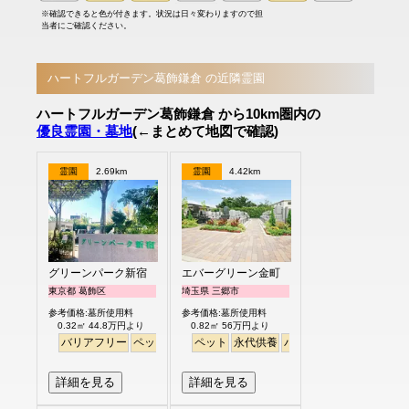
※確認できると色が付きます。状況は日々変わりますので担
当者にご確認ください。
ハートフルガーデン葛飾鎌倉 の近隣霊園
ハートフルガーデン葛飾鎌倉 から10km圏内の
優良霊園・墓地
(←まとめて地図で確認)
霊園
2.69km
霊園
4.42km
グリーンパーク新宿
エバーグリーン金町
東京都 葛飾区
埼玉県 三郷市
参考価格:墓所使用料
参考価格:墓所使用料
0.32㎡ 44.8万円より
0.82㎡ 56万円より
バリアフリー
ペット
永代供養
ペット
永代供養
バリアフリー
詳細を見る
詳細を見る