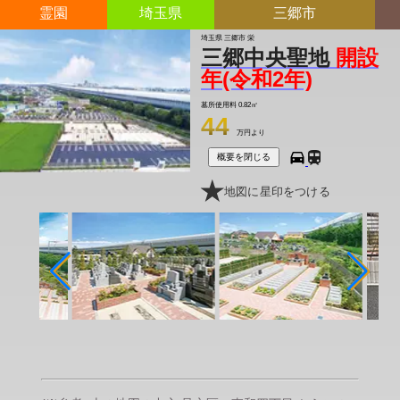
霊園
埼玉県
三郷市
埼玉県 三郷市 栄
三郷中央聖地
開設
年(令和2年)
墓所使用料
0.82㎡
44
万円より
概要を閉じる
地図に星印をつける