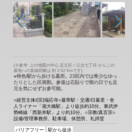
(※参考: 上の地図の中心 足立区＞江北七丁目 からこの
墓地への直線距離は 約 2.52 Kmです)
●特色/駅から歩ける墓所。23区内では希少なゆっ
たりとした区画割。参道は石貼りで雨の日でも足
元を気にせずお参可能。
○経営主体/(宗)瑞応寺○最寄駅・交通/日暮里・舎
人ライナー「扇大橋駅」より徒歩約10分。東武伊
勢崎線「西新井駅」より約10分。○宗教/真言宗○
設備/管理事務所、駐車場、休憩所、礼拝堂
バリアフリー
駅から徒歩