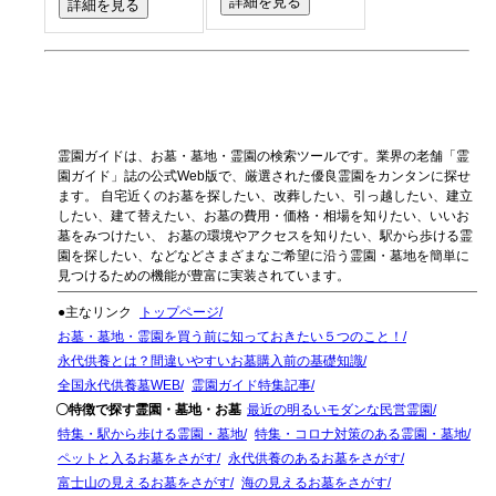
詳細を見る
詳細を見る
霊園ガイドは、お墓・墓地・霊園の検索ツールです。業界の老舗「霊
園ガイド」誌の公式Web版で、厳選された優良霊園をカンタンに探せ
ます。 自宅近くのお墓を探したい、改葬したい、引っ越したい、建立
したい、建て替えたい、お墓の費用・価格・相場を知りたい、いいお
墓をみつけたい、 お墓の環境やアクセスを知りたい、駅から歩ける霊
園を探したい、などなどさまざまなご希望に沿う霊園・墓地を簡単に
見つけるための機能が豊富に実装されています。
●主なリンク
トップページ
お墓・墓地・霊園を買う前に知っておきたい５つのこと！
永代供養とは？間違いやすいお墓購入前の基礎知識
全国永代供養墓WEB
霊園ガイド特集記事
〇特徴で探す霊園・墓地・お墓
最近の明るいモダンな民営霊園
特集・駅から歩ける霊園・墓地
特集・コロナ対策のある霊園・墓地
ペットと入るお墓をさがす
永代供養のあるお墓をさがす
富士山の見えるお墓をさがす
海の見えるお墓をさがす