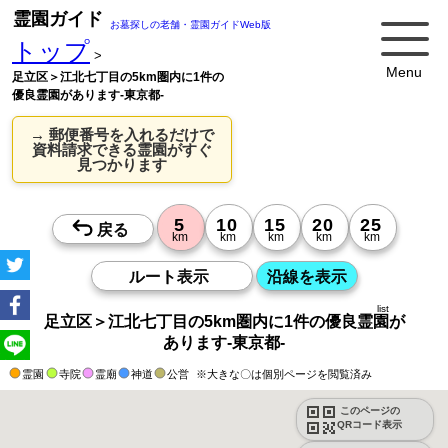
霊園ガイド
お墓探しの老舗・霊園ガイドWeb版
トップ
>
Menu
足立区＞江北七丁目の5km圏内に1件の
優良霊園があります-東京都-
→ 郵便番号を入れるだけで
資料請求できる霊園がすぐ
見つかります
list
足立区＞江北七丁目の5km圏内に1件の優良霊園が
あります-東京都-
霊園
寺院
霊廟
神道
公営
※大きな〇は個別ページを閲覧済み
このページの
QRコード表示