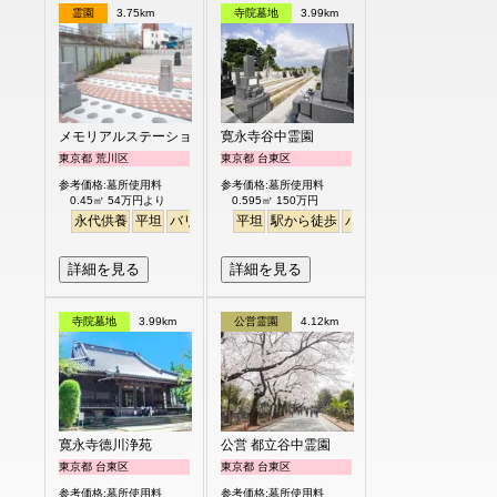
霊園
3.75km
寺院墓地
3.99km
メモリアルステーション南千住
寛永寺谷中霊園
東京都 荒川区
東京都 台東区
参考価格:墓所使用料
参考価格:墓所使用料
0.45㎡ 54万円より
0.595㎡ 150万円
永代供養
平坦
バリアフリー
平坦
駅から徒歩
駅から徒歩
バリアフリー
詳細を見る
詳細を見る
寺院墓地
3.99km
公営霊園
4.12km
寛永寺德川浄苑
公営 都立谷中霊園
東京都 台東区
東京都 台東区
参考価格:墓所使用料
参考価格:墓所使用料