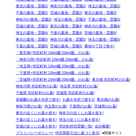
東京の墓地・霊園2
神奈川の墓地・霊園2
埼玉の墓地・霊園2
千葉の墓地・霊園2
茨城の墓地・霊園2
東京の墓地・霊園3
神奈川の墓地・霊園3
埼玉の墓地・霊園3
千葉の墓地・霊園3
茨城の墓地・霊園3
東京の墓地・霊園4
神奈川の墓地・霊園4
埼玉の墓地・霊園4
千葉の墓地・霊園4
茨城の墓地・霊園4
東京の墓地・霊園5
神奈川の墓地・霊園5
埼玉の墓地・霊園5
千葉の墓地・霊園5
茨城の墓地・霊園5
番地や丁目で探す
「東京都>市区町村 10km圏 20km圏」のお墓
「神奈川県>市区町村 10km圏 20km圏」のお墓
「埼玉県>市区町村 10km圏 20km圏」のお墓
「千葉県>市区町村 10km圏 20km圏」のお墓
「茨城県>市区町村 10km圏 20km圏」のお墓
東京都 市区町村のお墓
神奈川県 市区町村のお墓
埼玉県 市区町村のお墓
千葉県 市区町村のお墓
茨城県 市区町村のお墓
首都圏のお墓を住所で探す
お墓を住所で探す2
東京都のお墓
神奈川県のお墓
埼玉県のお墓
千葉県のお墓
茨城県のお墓
東京の近くにお墓を探す
神奈川の近くにお墓を探す
千葉の近くにお墓を探す
埼玉の近くにお墓を探す
茨城の近くにお墓を探す
市区町村別霊園一覧
会社概要
プライバシーポリシー
特定商取引法に基づく表示
●関連サイト