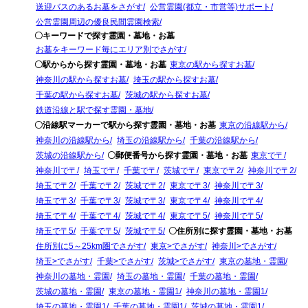
送迎バスのあるお墓をさがす
公営霊園(都立・市営等)サポート
公営霊園周辺の優良民間霊園検索
〇キーワードで探す霊園・墓地・お墓
お墓をキーワード毎にエリア別でさがす
〇駅からから探す霊園・墓地・お墓
東京の駅から探すお墓
神奈川の駅から探すお墓
埼玉の駅から探すお墓
千葉の駅から探すお墓
茨城の駅から探すお墓
鉄道沿線と駅で探す霊園・墓地
〇沿線駅マーカーで駅から探す霊園・墓地・お墓
東京の沿線駅から
神奈川の沿線駅から
埼玉の沿線駅から
千葉の沿線駅から
茨城の沿線駅から
〇郵便番号から探す霊園・墓地・お墓
東京で〒
神奈川で〒
埼玉で〒
千葉で〒
茨城で〒
東京で〒2
神奈川で〒2
埼玉で〒2
千葉で〒2
茨城で〒2
東京で〒3
神奈川で〒3
埼玉で〒3
千葉で〒3
茨城で〒3
東京で〒4
神奈川で〒4
埼玉で〒4
千葉で〒4
茨城で〒4
東京で〒5
神奈川で〒5
埼玉で〒5
千葉で〒5
茨城で〒5
〇住所別に探す霊園・墓地・お墓
住所別に5～25km圏でさがす
東京>でさがす
神奈川>でさがす
埼玉>でさがす
千葉>でさがす
茨城>でさがす
東京の墓地・霊園
神奈川の墓地・霊園
埼玉の墓地・霊園
千葉の墓地・霊園
茨城の墓地・霊園
東京の墓地・霊園1
神奈川の墓地・霊園1
埼玉の墓地・霊園1
千葉の墓地・霊園1
茨城の墓地・霊園1