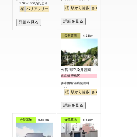
- -
1.32㎡ 300万円より
桜
駅から徒歩
さくら
桜
バリアフリー
詳細を見る
詳細を見る
公営霊園
4.23km
公営 都立染井霊園
東京都 豊島区
参考価格:墓所使用料
- -
桜
駅から徒歩
さくら
詳細を見る
寺院墓地
5.58km
寺院墓地
6.51km