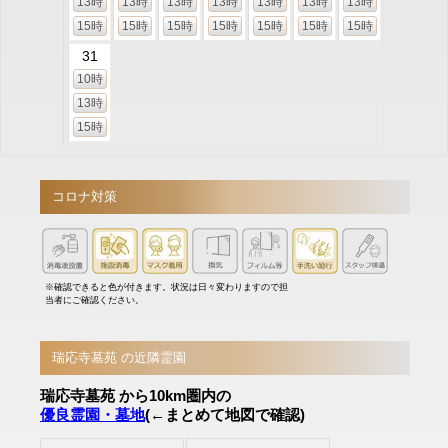
13時
13時
13時
13時
13時
13時
13時
15時
15時
15時
15時
15時
15時
15時
31
10時
13時
15時
コロナ対策
※確認できると色が付きます。状況は日々変わりますので担
当者にご確認ください。
瑞応寺墓苑 の近隣霊園
瑞応寺墓苑 から10km圏内の
優良霊園・墓地
(←まとめて地図で確認)