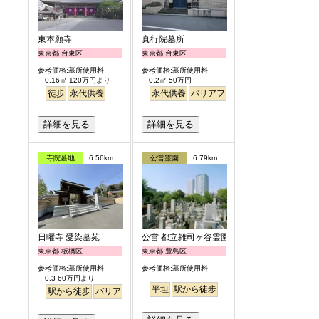
東本願寺
真行院墓所
東京都 台東区
東京都 台東区
参考価格:墓所使用料
参考価格:墓所使用料
0.16㎡ 120万円より
0.2㎡ 50万円
徒歩
永代供養
永代供養
バリアフリー
駅から徒歩
詳細を見る
詳細を見る
寺院墓地
6.56km
公営霊園
6.79km
日曜寺 愛染墓苑
公営 都立雑司ヶ谷霊園
東京都 板橋区
東京都 豊島区
参考価格:墓所使用料
参考価格:墓所使用料
- -
0.3 60万円より
平坦
駅から徒歩
駅から徒歩
バリアフリー
個人・夫婦
永代供養