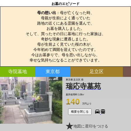
お墓のエピソード
母の想い出
：母が亡くなった時、

母親が生前によく通っていた

路地の近くにある霊園を選んで、

お墓を購入しました。

そして、買ったその日に墓地に行った家族は、

奇妙な現象に遭遇しました。

母が生前よく見ていた桜の木が、

今年初めて満開を迎えていたのです。

今はお墓参りで、母を思い出しながら、

幸せな気持ちになることができています。
寺院墓地
東京都
足立区
東京都 足立区 扇
瑞応寺墓苑
墓所使用料
1.08㎡
140
万円より
概要を閉じる
地図に星印をつける