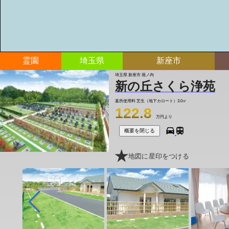
霊園
埼玉県
新座市
埼玉県 新座市 堀ノ内
新の丘さくら浄苑
墓所使用料
芝生（地下カロート）3.0㎡
122.8
万円より
概要を閉じる
地図に星印をつける