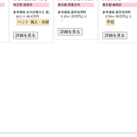
埼玉県 新座市
東京都 西東京市
東京都 練馬区
参考価格:永代供養付き 墓所使用料
参考価格:墓所使用料
参考価格:墓所使用料
ゆとり 46.4万円
0.16㎡ 20万円より
0.54㎡ 90万円より
平坦
ペット
ペット
個人・夫婦
永代供養
樹木葬
ガーデニング
公園墓地
平坦
デザイン
詳細を見る
詳細を見る
詳細を見る