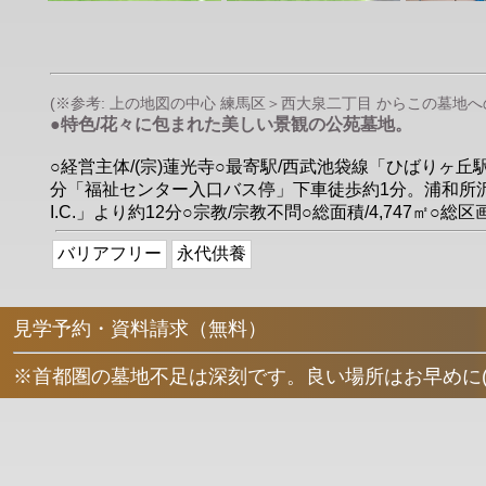
(※参考: 上の地図の中心 練馬区＞西大泉二丁目 からこの墓地への直
●特色/花々に包まれた美しい景観の公苑墓地。
○経営主体/(宗)蓮光寺○最寄駅/西武池袋線「ひばり
分「福祉センター入口バス停」下車徒歩約1分。浦和所沢バ
I.C.」より約12分○宗教/宗教不問○総面積/4,747㎡
バリアフリー
永代供養
見学予約・資料請求（無料）
※首都圏の墓地不足は深刻です。良い場所はお早めに