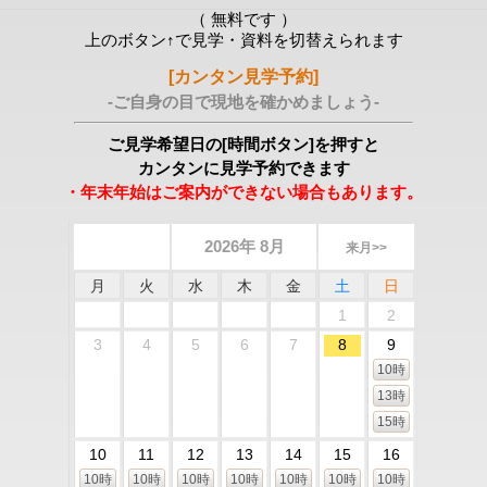
（ 無料です ）
上のボタン↑で見学・資料を切替えられます
[カンタン見学予約]
-ご自身の目で現地を確かめましょう-
ご見学希望日の[時間ボタン]を押すと
カンタンに見学予約できます
・年末年始はご案内ができない場合もあります。
2026年 8月
来月>>
月
火
水
木
金
土
日
1
2
3
4
5
6
7
8
9
10時
13時
15時
10
11
12
13
14
15
16
10時
10時
10時
10時
10時
10時
10時