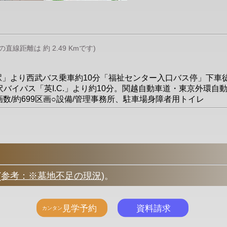
線距離は 約 2.49 Kmです)
ヶ丘駅」より西武バス乗車約10分「福祉センター入口バス停」下車
イパス「英I.C.」より約10分。関越自動車道・東京外環自動車
○総区画数/約699区画○設備/管理事務所、駐車場身障者用トイレ
(
参考：※墓地不足の現況
)
。