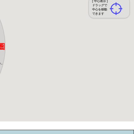
[ 中心表示 ]
ドラッグで
中心を移動
できます
圏
..