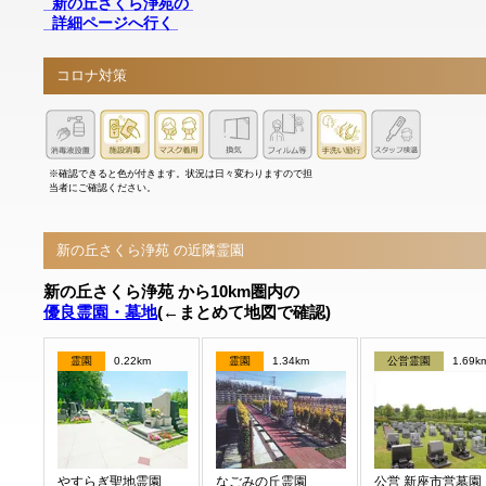
新の丘さくら浄苑の
詳細ページへ行く
コロナ対策
※確認できると色が付きます。状況は日々変わりますので担
当者にご確認ください。
新の丘さくら浄苑 の近隣霊園
新の丘さくら浄苑 から10km圏内の
優良霊園・墓地
(←まとめて地図で確認)
霊園
0.22km
霊園
1.34km
公営霊園
1.69k
やすらぎ聖地霊園
なごみの丘霊園
公営 新座市営墓園