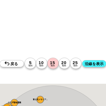
富士見メモリア...
小江戸聖地霊園