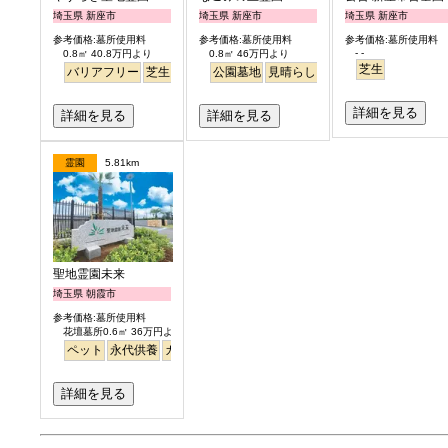
埼玉県 新座市
埼玉県 新座市
埼玉県 新座市
参考価格:墓所使用料
参考価格:墓所使用料
参考価格:墓所使用料
- -
0.8㎡ 40.8万円より
0.8㎡ 46万円より
芝生
バリアフリー
芝生
ペット
公園墓地
明るい
見晴らし・眺望
バリアフリー
詳細を見る
詳細を見る
詳細を見る
霊園
5.81km
聖地霊園未来
埼玉県 朝霞市
参考価格:墓所使用料
花壇墓所0.6㎡ 36万円より
ペット
永代供養
ガーデニング
公園墓地
テラス
明るい
詳細を見る