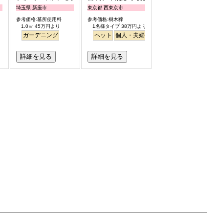
埼玉県 新座市
東京都 西東京市
参考価格:墓所使用料
参考価格:樹木葬
1.0㎡ 45万円より
1名様タイプ 38万円より
桜
バリアフリー
ガーデニング
平坦
明るい
ペット
個人・夫婦
永代供養
樹木葬
公園墓
詳細を見る
詳細を見る