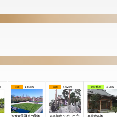
m
霊園
1.88km
霊園
4.67km
寺院墓地
4.9km
智遍寺霊園 恵の聖地
東本願寺 ひばりが丘浄苑
真龍寺墓地