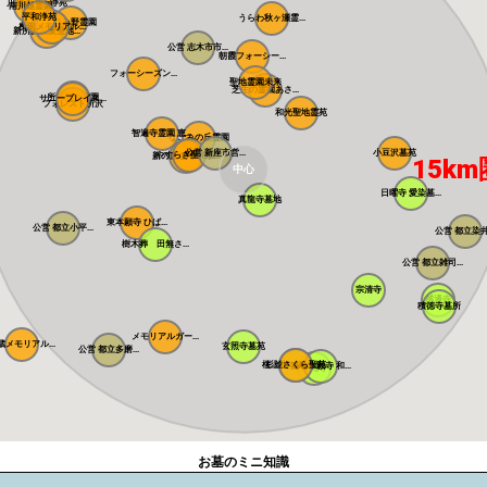
川越さくら浄苑
南川越霊園
平和浄苑
うらわ秋ヶ瀬霊...
ふじみ野霊園
メモリアルパー...
所沢メモリアル...
新所沢友愛聖地...
公営 志木市市...
朝霞フォーシー...
フォーシーズン...
聖地霊園未来
芝生の霊園あさ...
所沢聖地霊園
サニープレイス...
フォレスト所沢
和光聖地霊苑
智遍寺霊園 恵...
なごみの丘霊園
公営 新座市営...
小豆沢墓苑
やすらぎ聖地霊...
新の丘さくら浄...
15km
中心
日曜寺 愛染墓...
真龍寺墓地
東本願寺 ひば...
公営 都立小平...
公営 都立染井.
樹木葬 田無さ...
公営 都立雑司...
宗清寺
感通寺
積徳寺墓所
メモリアルガー...
蔵メモリアル...
玄照寺墓苑
公営 都立多磨...
桜上水 みたま...
杉並さくら聖苑
築地本願寺 和...
浄見寺
お墓のミニ知識