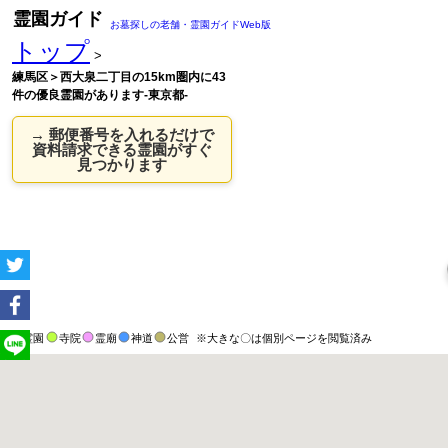
霊園ガイド
お墓探しの老舗・霊園ガイドWeb版
トップ
>
練馬区＞西大泉二丁目の15km圏内に43
件の優良霊園があります-東京都-
→ 郵便番号を入れるだけで
資料請求できる霊園がすぐ
見つかります
霊園
寺院
霊廟
神道
公営
※大きな〇は個別ページを閲覧済み