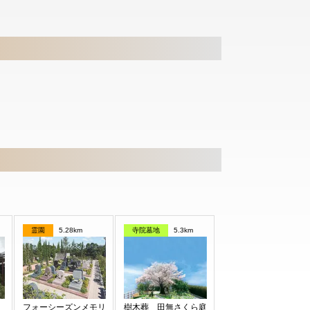
霊園
5.28km
寺院墓地
5.3km
フォーシーズンメモリアル新座
樹木葬 田無さくら庭園