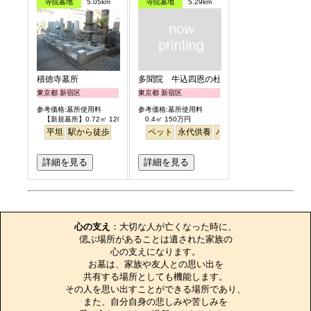
寺院墓地
5.05km
寺院墓地
5.29km
積徳寺墓所
多聞院 牛込四恩の杜
東京都 新宿区
東京都 新宿区
参考価格:墓所使用料
参考価格:墓所使用料
【新規墓所】0.72㎡ 120万円
0.4㎡ 150万円
平坦
駅から徒歩
ペット
永代供養
バリアフリー
駅から徒
詳細を見る
詳細を見る
お墓のエピソード
心の支え
：大切な人が亡くなった時に、

偲ぶ場所があることは遺された家族の

心の支えになります。

お墓は、家族や友人との思い出を

共有する場所としても機能します。

その人を思い出すことができる場所であり、

また、自分自身の悲しみや苦しみを
