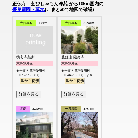
正伝寺 芝びしゃもん浄苑 から10km圏内の
優良霊園・墓地
(←まとめて地図で確認)
寺院墓地
1.8km
寺院墓地
2.24km
徳玄寺墓所
萬輝山 陽泉寺
東京都 港区
東京都 港区
参考価格:墓所使用料
参考価格:墓所使用料
0.1㎡ 126.8万円
0.46㎡ 300万円より
駅から徒歩
駅から徒歩
詳細を見る
詳細を見る
霊廟
2.35km
公営霊園
3.67km