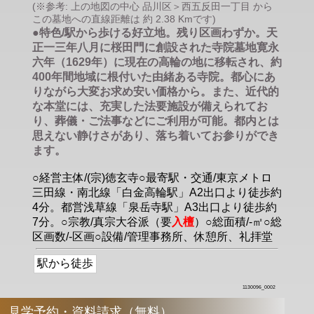
(※参考: 上の地図の中心 品川区＞西五反田一丁目 から
この墓地への直線距離は 約 2.38 Kmです)
●特色/駅から歩ける好立地。残り区画わずか。天
正一三年八月に桜田門に創設された寺院墓地寛永
六年（1629年）に現在の高輪の地に移転され、約
400年間地域に根付いた由緒ある寺院。都心にあ
りながら大変お求め安い価格から。また、近代的
な本堂には、充実した法要施設が備えられてお
り、葬儀・ご法事などにご利用が可能。都内とは
思えない静けさがあり、落ち着いてお参りができ
ます。
○経営主体/(宗)徳玄寺○最寄駅・交通/東京メトロ
三田線・南北線「白金高輪駅」A2出口より徒歩約
4分。都営浅草線「泉岳寺駅」A3出口より徒歩約
7分。○宗教/真宗大谷派（要
入檀
）○総面積/-㎡○総
区画数/-区画○設備/管理事務所、休憩所、礼拝堂
駅から徒歩
1130096_0002
見学予約・資料請求（無料）