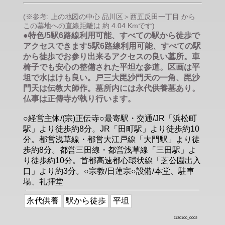
(※参考: 上の地図の中心 品川区＞西五反田一丁目 から
この墓地への直線距離は 約 4.04 Kmです)
●特色/5駅6路線利用可能、すべての駅から徒歩で
アクセスできます5駅6路線利用可能、すべての駅
から徒歩でお参り出来るアクセスの良い墓所。車
椅子でも安心の整備された平坦な参道。区画は平
坦で水はけも良い。戸三大毘沙門天の一角、毘沙
門天は伝教大師作。墓所内には永代供養墓あり。
仏事は正傳寺が執り行います。
○経営主体/(宗)正伝寺○最寄駅・交通/JR「浜松町
駅」より徒歩約8分。JR「田町駅」より徒歩約10
分。都営浅草線・都営大江戸線「大門駅」より徒
歩約8分。都営三田線・都営浅草線「三田駅」よ
り徒歩約10分。首都高速都心環状線「芝公園出入
口」より約3分。○宗教/日蓮宗○設備/本堂、駐車
場、礼拝堂
永代供養
駅から徒歩
平坦
1130100_0002