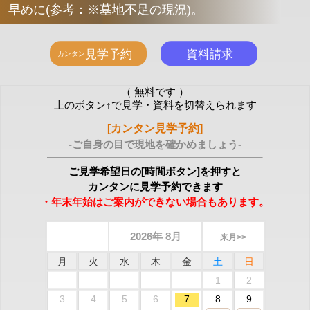
早めに
(
参考：※墓地不足の現況
)
。
（ 無料です ）
上のボタン↑で見学・資料を切替えられます
[カンタン見学予約]
-ご自身の目で現地を確かめましょう-
ご見学希望日の[時間ボタン]を押すと
カンタンに見学予約できます
・年末年始はご案内ができない場合もあります。
2026年 8月
来月>>
月
火
水
木
金
土
日
1
2
3
4
5
6
7
8
9