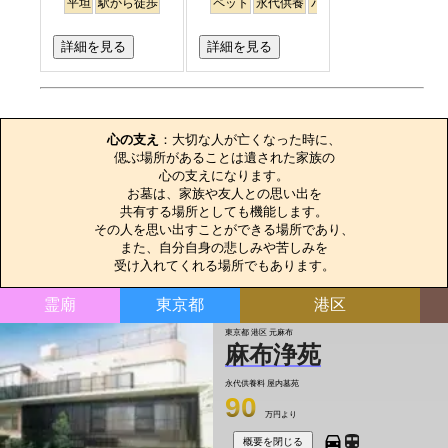
平坦
駅から徒歩
ペット
永代供養
バリアフリー
駅から徒
詳細を見る
詳細を見る
お墓のエピソード
心の支え
：大切な人が亡くなった時に、

偲ぶ場所があることは遺された家族の

心の支えになります。

お墓は、家族や友人との思い出を

共有する場所としても機能します。

その人を思い出すことができる場所であり、

また、自分自身の悲しみや苦しみを

受け入れてくれる場所でもあります。
霊廟
東京都
港区
東京都 港区 元麻布
麻布浄苑
永代供養料
屋内墓苑
90
万円より
概要を閉じる