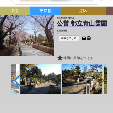
公営
東京都
港区
東京都 港区 南青山
公営 都立青山霊園
墓所使用料
-
-
概要を閉じる
地図に星印をつける