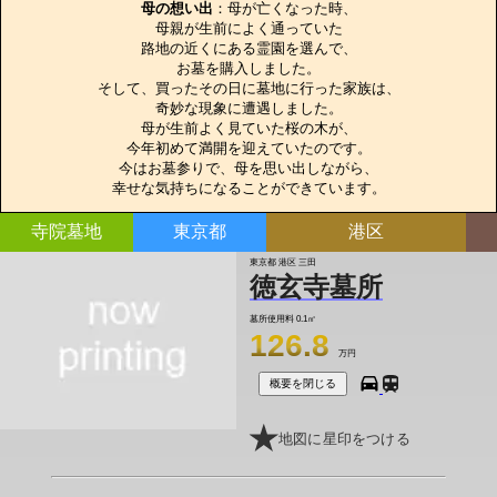
母の想い出
：母が亡くなった時、

母親が生前によく通っていた

路地の近くにある霊園を選んで、

お墓を購入しました。

そして、買ったその日に墓地に行った家族は、

奇妙な現象に遭遇しました。

母が生前よく見ていた桜の木が、

今年初めて満開を迎えていたのです。

今はお墓参りで、母を思い出しながら、

幸せな気持ちになることができています。
寺院墓地
東京都
港区
東京都 港区 三田
徳玄寺墓所
墓所使用料
0.1㎡
126.8
万円
概要を閉じる
地図に星印をつける