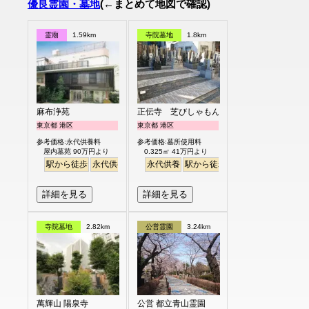
優良霊園・墓地
(←まとめて地図で確認)
霊廟
1.59km
寺院墓地
1.8km
麻布浄苑
正伝寺 芝びしゃもん浄苑
東京都 港区
東京都 港区
参考価格:永代供養料
参考価格:墓所使用料
屋内墓苑 90万円より
0.325㎡ 41万円より
駅から徒歩
永代供養
永代供養
駅から徒歩
平坦
詳細を見る
詳細を見る
寺院墓地
2.82km
公営霊園
3.24km
萬輝山 陽泉寺
公営 都立青山霊園