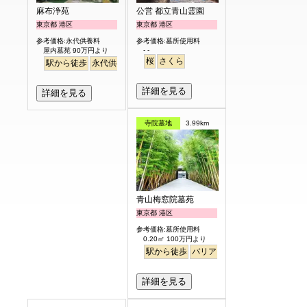
麻布浄苑
公営 都立青山霊園
東京都 港区
東京都 港区
参考価格:永代供養料
参考価格:墓所使用料
- -
屋内墓苑 90万円より
桜
さくら
駅から徒歩
永代供養
詳細を見る
詳細を見る
寺院墓地
3.99km
青山梅窓院墓苑
東京都 港区
参考価格:墓所使用料
0.20㎡ 100万円より
駅から徒歩
バリアフリー
永代供養
樹木
詳細を見る