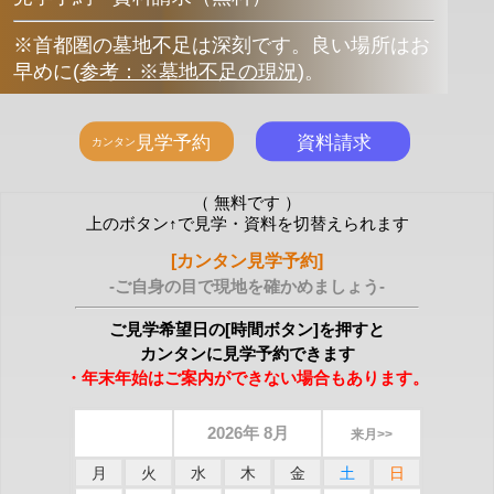
※首都圏の墓地不足は深刻です。良い場所はお
早めに
(
参考：※墓地不足の現況
)
。
（ 無料です ）
上のボタン↑で見学・資料を切替えられます
[カンタン見学予約]
-ご自身の目で現地を確かめましょう-
ご見学希望日の[時間ボタン]を押すと
カンタンに見学予約できます
・年末年始はご案内ができない場合もあります。
2026年 8月
来月>>
月
火
水
木
金
土
日