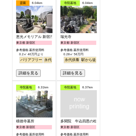
霊園
6.04km
寺院墓地
6.04km
恵光メモリアル 新宿浄苑
瑞光寺
東京都 新宿区
東京都 新宿区
参考価格:墓所使用料
参考価格:墓所使用料
0.2㎡ 40万円より
0.28㎡ 56万円
バリアフリー
永代供養
駅から徒歩
永代供養
駅から徒歩
詳細を見る
詳細を見る
寺院墓地
6.31km
寺院墓地
6.37km
積徳寺墓所
多聞院 牛込四恩の杜
東京都 新宿区
東京都 新宿区
参考価格:墓所使用料
参考価格:墓所使用料