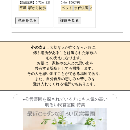
【新規墓所】0.72㎡ 120万円
0.4㎡ 150万円
平坦
駅から徒歩
ペット
永代供養
バリアフリー
駅から徒
詳細を見る
詳細を見る
お墓のエピソード
心の支え
：大切な人が亡くなった時に、

偲ぶ場所があることは遺された家族の

心の支えになります。

お墓は、家族や友人との思い出を

共有する場所としても機能します。

その人を思い出すことができる場所であり、

また、自分自身の悲しみや苦しみを

受け入れてくれる場所でもあります。
●公営霊園を探されている方にも人気の高い
--明るい民営霊園 特集--