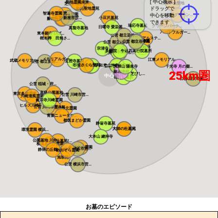
[ 中心表示 ]
聖地霊園未来
三郷中央聖地
芝生の霊園あさ...
ドラッグで
和光聖地霊苑
智遍寺霊園 恵...
なごみの丘霊園
中心を移動
エバーグリーン...
公営 新座市営...
小豆沢墓苑
やすらぎ聖地霊...
新の丘さくら浄...
できます
瑞応寺墓苑
グリーンパーク...
日曜寺 愛染墓...
真龍寺墓地
ハートフルガー...
東本願寺 ひば...
公営 都立染井...
樹木葬 田無さ...
メモリアルステ...
寛永寺谷中霊園
寛永寺德川浄苑
公営 都立谷中...
公営 都立雑司...
東本願寺
宗清寺
感通寺
多聞院 牛込四...
真行院墓所
積徳寺墓所
恵光メモリアル...
瑞光寺
メモリアルガー...
江東メモリアル
武蔵メモリアル...
玄照寺墓苑
公営 都立多磨...
桜上水 みたま...
杉並さくら聖苑
築地本願寺 和...
青山梅窓院墓苑
浄見寺
公営 都立青山...
萬輝山 陽泉寺
千光寺 月の廟...
25km圏
麻布浄苑
正伝寺 芝びし...
中心
徳玄寺墓所
公営 浦安市墓...
公営 稲城・府...
高級公園墓地 ...
東京多摩霊園
公営 川崎市営...
川崎清風霊園
眞宗寺川崎霊園
ヒルズ川崎聖地
公営 川崎市営...
あざみ野浄苑
都筑港北霊園
青葉ニュータウ...
都筑まどか霊園
静翁寺墓苑
大師の杜墓苑
大師の杜墓苑
環境霊園 横浜...
大本山 總持寺
公園墓地 川井...
朝陽の杜墓苑(...
横浜あさひ霊園
横浜中央霊園
公営 横浜市営...
静林の丘鶴ヶ峰...
あおぞら霊園
旭翠苑
公営 横浜市営...
お墓のエピソード