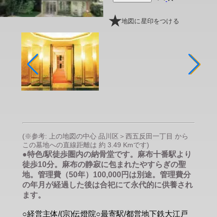
地図に星印をつける
(※参考: 上の地図の中心 品川区＞西五反田一丁目 から
この墓地への直線距離は 約 3.49 Kmです)
●特色/駅徒歩圏内の納骨堂です。麻布十番駅より
徒歩10分。麻布の静寂に包まれたやすらぎの聖
地。管理費（50年）100,000円は別途。管理費分
の年月が経過した後は合祀にて永代的に供養され
ます。
○経営主体/(宗)伝燈院○最寄駅/都営地下鉄大江戸