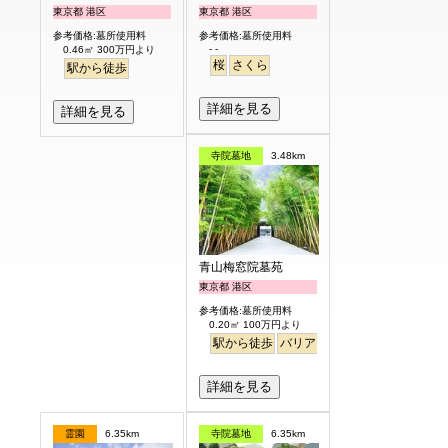
東京都 港区
東京都 港区
参考価格:墓所使用料
参考価格:墓所使用料
- -
0.46㎡ 300万円より
桜
さくら
駅から徒歩
詳細を見る
詳細を見る
寺院墓地
3.48km
青山梅窓院墓苑
東京都 港区
参考価格:墓所使用料
0.20㎡ 100万円より
駅から徒歩
バリアフリー
永代供養
樹木
詳細を見る
霊園
6.35km
寺院墓地
6.35km