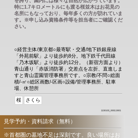
を誇り、園内には様々な自然が広がっています。
特に1.7キロメートルにも渡る桜並木はお花見の
名所にもなっており、毎年多くの方が訪れていま
す。※申し込み資格条件等を担当者にご確認くだ
さい。
○経営主体/東京都○最寄駅・交通/地下鉄銀座線
「外苑前駅」より徒歩約8分。地下鉄千代田線
「乃木坂駅」より徒歩約12分。（新宿方面より）
青山通り「赤坂消防署」交差点を左折、直進しま
すと青山霊園管理事務所です。○宗教/不問○総面
積/-㎡○総区画数/-区画○設備/管理事務所、駐車
場、休憩所
桜
さくら
1130103_0002,0001
見学予約・資料請求（無料）
※首都圏の墓地不足は深刻です。良い場所はお