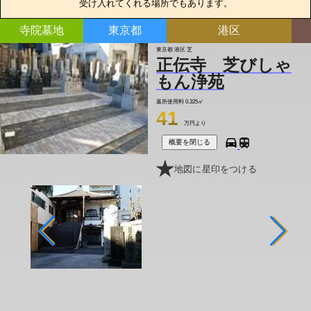
受け入れてくれる場所でもあります。
寺院墓地
東京都
港区
東京都 港区 芝
正伝寺 芝びしゃ
もん浄苑
墓所使用料
0.325㎡
41
万円より
概要を閉じる
地図に星印をつける