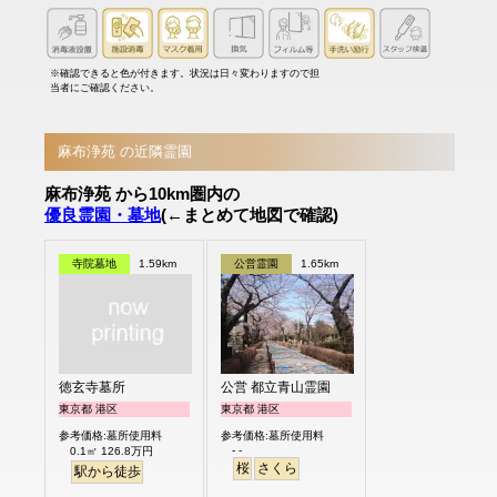
※確認できると色が付きます。状況は日々変わりますので担
当者にご確認ください。
麻布浄苑 の近隣霊園
麻布浄苑 から10km圏内の
優良霊園・墓地
(←まとめて地図で確認)
寺院墓地
1.59km
公営霊園
1.65km
徳玄寺墓所
公営 都立青山霊園
東京都 港区
東京都 港区
参考価格:墓所使用料
参考価格:墓所使用料
- -
0.1㎡ 126.8万円
桜
さくら
駅から徒歩