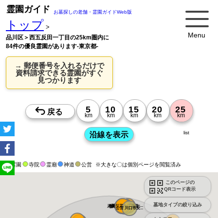
霊園ガイド
お墓探しの老舗・霊園ガイドWeb版
トップ
>
Menu
品川区＞西五反田一丁目の25km圏内に
84件の優良霊園があります-東京都-
→ 郵便番号を入れるだけで
資料請求できる霊園がすぐ
見つかります
list
霊園
寺院
霊廟
神道
公営
※大きな〇は個別ページを閲覧済み
このページの
QRコード表示
墓地タイプの絞り込み
メモリアルプレ...
川口中央霊園
メモリアルパー...
川口霊園かわぐ...
川口霊園 かわ...
サンク川口霊園
ヒルズ川口
源長寺墓地 ま...
公営 川口市安...