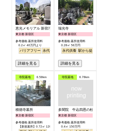
恵光メモリアル 新宿浄苑
瑞光寺
東京都 新宿区
東京都 新宿区
参考価格:墓所使用料
参考価格:墓所使用料
0.2㎡ 40万円より
0.28㎡ 56万円
バリアフリー
永代供養
駅から徒歩
永代供養
駅から徒歩
詳細を見る
詳細を見る
寺院墓地
6.58km
寺院墓地
6.78km
積徳寺墓所
多聞院 牛込四恩の杜
東京都 新宿区
東京都 新宿区
参考価格:墓所使用料
参考価格:墓所使用料
【新規墓所】0.72㎡ 120万円
0.4㎡ 150万円