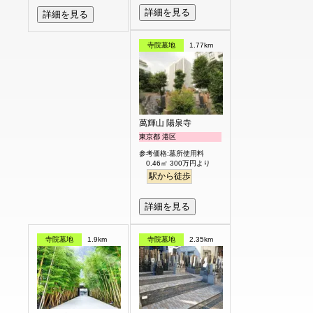
詳細を見る
詳細を見る
寺院墓地
1.77km
萬輝山 陽泉寺
東京都 港区
参考価格:墓所使用料
0.46㎡ 300万円より
駅から徒歩
詳細を見る
寺院墓地
1.9km
寺院墓地
2.35km