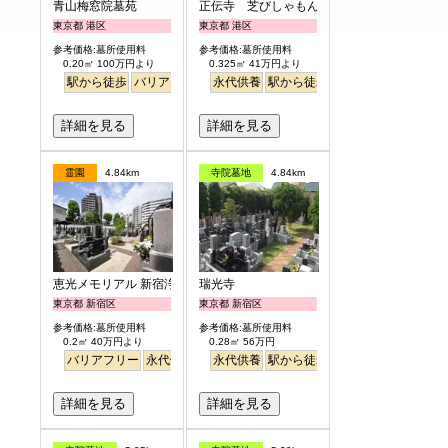
青山梅窓院墓苑
正伝寺 芝びしゃもん浄苑
東京都 港区
東京都 港区
参考価格:墓所使用料
参考価格:墓所使用料
0.20㎡ 100万円より
0.325㎡ 41万円より
駅から徒歩
バリアフリー
永代供養
永代供養
樹木葬
駅から徒歩
明るい
平坦
詳細を見る
詳細を見る
霊園
4.84km
寺院墓地
4.84km
恵光メモリアル 新宿浄苑
瑞光寺
東京都 新宿区
東京都 新宿区
参考価格:墓所使用料
参考価格:墓所使用料
0.2㎡ 40万円より
0.28㎡ 56万円
バリアフリー
永代供養
駅から徒歩
永代供養
駅から徒歩
詳細を見る
詳細を見る