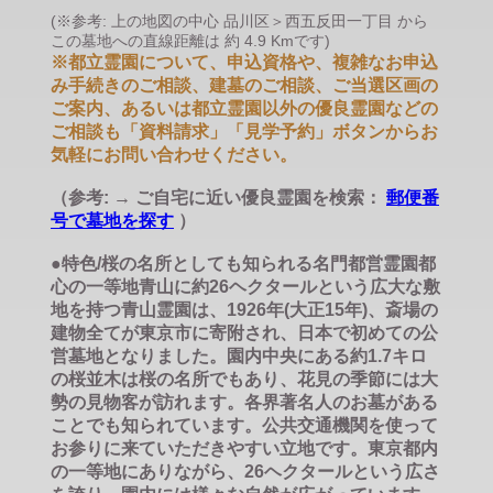
(※参考: 上の地図の中心 品川区＞西五反田一丁目 から
この墓地への直線距離は 約 4.9 Kmです)
※都立霊園について、申込資格や、複雑なお申込
み手続きのご相談、建墓のご相談、ご当選区画の
ご案内、あるいは都立霊園以外の優良霊園などの
ご相談も「資料請求」「見学予約」ボタンからお
気軽にお問い合わせください。
（参考: → ご自宅に近い優良霊園を検索：
郵便番
号で墓地を探す
）
●特色/桜の名所としても知られる名門都営霊園都
心の一等地青山に約26ヘクタールという広大な敷
地を持つ青山霊園は、1926年(大正15年)、斎場の
建物全てが東京市に寄附され、日本で初めての公
営墓地となりました。園内中央にある約1.7キロ
の桜並木は桜の名所でもあり、花見の季節には大
勢の見物客が訪れます。各界著名人のお墓がある
ことでも知られています。公共交通機関を使って
お参りに来ていただきやすい立地です。東京都内
の一等地にありながら、26ヘクタールという広さ