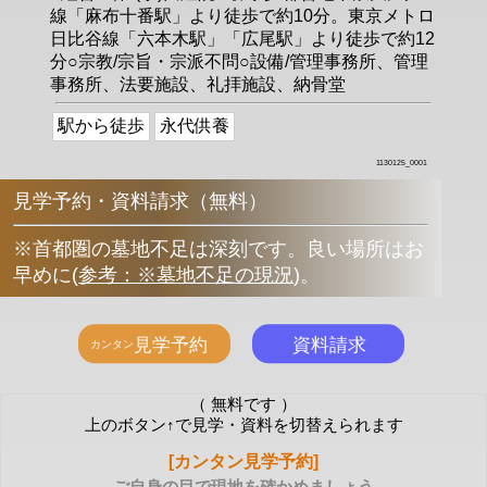
線「麻布十番駅」より徒歩で約10分。東京メトロ
日比谷線「六本木駅」「広尾駅」より徒歩で約12
分○宗教/宗旨・宗派不問○設備/管理事務所、管理
事務所、法要施設、礼拝施設、納骨堂
駅から徒歩
永代供養
1130125_0001
見学予約・資料請求（無料）
※首都圏の墓地不足は深刻です。良い場所はお
早めに
(
参考：※墓地不足の現況
)
。
（ 無料です ）
上のボタン↑で見学・資料を切替えられます
[カンタン見学予約]
-ご自身の目で現地を確かめましょう-