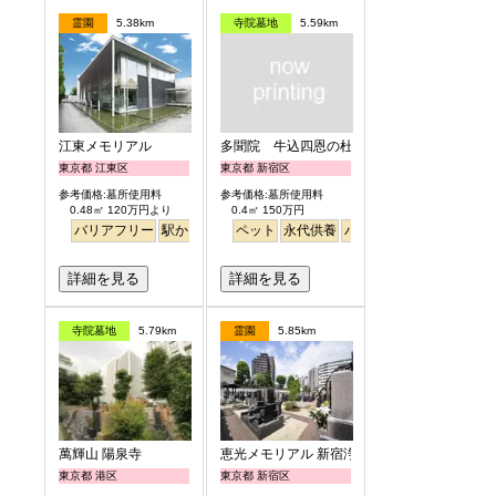
霊園
5.38km
寺院墓地
5.59km
江東メモリアル
多聞院 牛込四恩の杜
東京都 江東区
東京都 新宿区
参考価格:墓所使用料
参考価格:墓所使用料
0.48㎡ 120万円より
0.4㎡ 150万円
バリアフリー
駅から徒歩
平坦
ペット
永代供養
永代供養
バリアフリー
駅から徒
詳細を見る
詳細を見る
寺院墓地
5.79km
霊園
5.85km
萬輝山 陽泉寺
恵光メモリアル 新宿浄苑
東京都 港区
東京都 新宿区