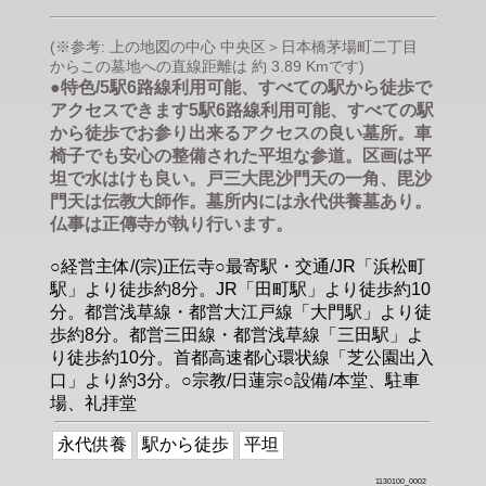
(※参考: 上の地図の中心 中央区＞日本橋茅場町二丁目
からこの墓地への直線距離は 約 3.89 Kmです)
●特色/5駅6路線利用可能、すべての駅から徒歩で
アクセスできます5駅6路線利用可能、すべての駅
から徒歩でお参り出来るアクセスの良い墓所。車
椅子でも安心の整備された平坦な参道。区画は平
坦で水はけも良い。戸三大毘沙門天の一角、毘沙
門天は伝教大師作。墓所内には永代供養墓あり。
仏事は正傳寺が執り行います。
○経営主体/(宗)正伝寺○最寄駅・交通/JR「浜松町
駅」より徒歩約8分。JR「田町駅」より徒歩約10
分。都営浅草線・都営大江戸線「大門駅」より徒
歩約8分。都営三田線・都営浅草線「三田駅」よ
り徒歩約10分。首都高速都心環状線「芝公園出入
口」より約3分。○宗教/日蓮宗○設備/本堂、駐車
場、礼拝堂
永代供養
駅から徒歩
平坦
1130100_0002