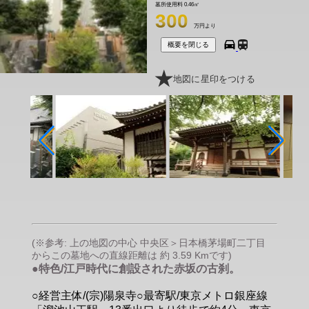
墓所使用料
0.46㎡
300
万円より
概要を閉じる
地図に星印をつける
(※参考: 上の地図の中心 中央区＞日本橋茅場町二丁目
からこの墓地への直線距離は 約 3.59 Kmです)
●特色/江戸時代に創設された赤坂の古刹。
○経営主体/(宗)陽泉寺○最寄駅/東京メトロ銀座線