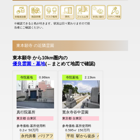
※確認できると色が付きます。状況は日々変わりますので担
当者にご確認ください。
東本願寺 の近隣霊園
東本願寺 から10km圏内の
優良霊園・墓地
(←まとめて地図で確認)
寺院墓地
0.96km
寺院墓地
2.13km
真行院墓所
寛永寺谷中霊園
東京都 台東区
東京都 台東区
参考価格:墓所使用料
参考価格:墓所使用料
0.2㎡ 50万円
0.595㎡ 150万円
永代供養
バリアフリー
駅から徒歩
平坦
駅から徒歩
バリアフリー