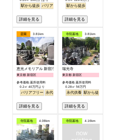
駅から徒歩
バリアフリー
永代供養
駅から徒歩
樹木葬
明るい
詳細を見る
詳細を見る
霊園
3.81km
寺院墓地
3.81km
恵光メモリアル 新宿浄苑
瑞光寺
東京都 新宿区
東京都 新宿区
参考価格:墓所使用料
参考価格:墓所使用料
0.2㎡ 40万円より
0.28㎡ 56万円
バリアフリー
永代供養
駅から徒歩
永代供養
駅から徒歩
詳細を見る
詳細を見る
寺院墓地
4.08km
寺院墓地
4.16km