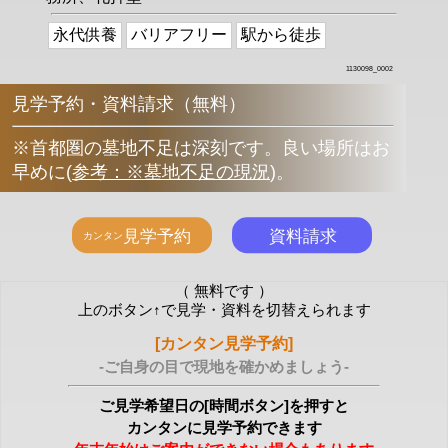
永代供養
バリアフリー
駅から徒歩
1130098_0002
見学予約・資料請求（無料）
※首都圏の墓地不足は深刻です。良い場所はお
早めに
(
参考：※墓地不足の現況
)
。
（ 無料です ）
上のボタン↑で見学・資料を切替えられます
[カンタン見学予約]
-ご自身の目で現地を確かめましょう-
ご見学希望日の[時間ボタン]を押すと
カンタンに見学予約できます