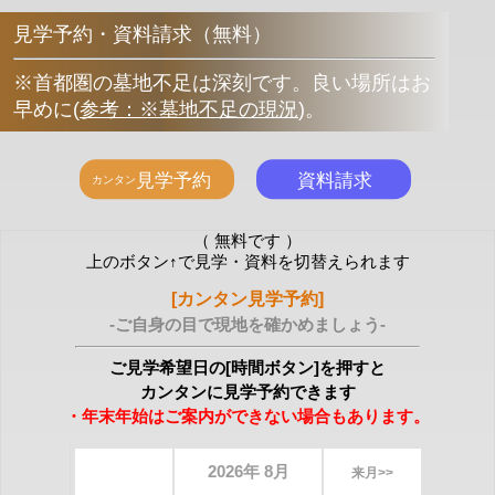
見学予約・資料請求（無料）
※首都圏の墓地不足は深刻です。良い場所はお
早めに
(
参考：※墓地不足の現況
)
。
（ 無料です ）
上のボタン↑で見学・資料を切替えられます
[カンタン見学予約]
-ご自身の目で現地を確かめましょう-
ご見学希望日の[時間ボタン]を押すと
カンタンに見学予約できます
・年末年始はご案内ができない場合もあります。
2026年 8月
来月>>