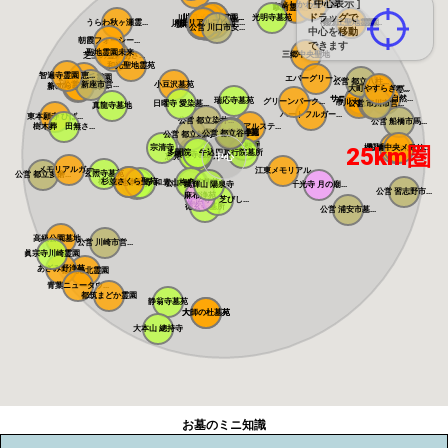
[ 中心表示 ]
よしかわ聖地霊...
さくら聖地霊園
吉川美南霊園
駅前霊園美南
ドラッグで
川口さくら霊園...
川口メモリアル...
光明寺墓苑
川口光輪メモリ...
うらわ秋ヶ瀬霊...
メモリアルプレ...
川口中央霊園
メモリアルパー...
櫻乃丘聖地霊園...
櫻乃丘聖地霊園
川口霊園かわぐ...
川口霊園 かわ...
サンク川口霊園
ヒルズ川口
源長寺墓地 ま...
公営 川口市安...
中心を移動
朝霞フォーシー...
できます
聖地霊園未来
三郷中央聖地
芝生の霊園あさ...
和光聖地霊苑
智遍寺霊園 恵...
なごみの丘霊園
エバーグリーン...
公営 都立八柱...
公営 新座市営...
小豆沢墓苑
やすらぎ聖地霊...
新の丘さくら浄...
大町やすらぎパ...
いちかわ大町霊...
サニープレイス...
サニーパーク松...
弥生の里 自然...
瑞応寺墓苑
市川の杜霊園
グリーンパーク...
市川大野霊園
日曜寺 愛染墓...
公営 市川市営...
総武霊園
真龍寺墓地
ハートフルガー...
東本願寺 ひば...
公営 都立染井...
公営 船橋市馬...
樹木葬 田無さ...
メモリアルステ...
寛永寺谷中霊園
寛永寺德川浄苑
公営 都立谷中...
公営 都立雑司...
東本願寺
宗清寺
25km圏
櫻乃里ふなばし...
船橋中央メモリ...
感通寺
多聞院 牛込四...
真行院墓所
積徳寺墓所
中心
恵光メモリアル...
瑞光寺
メモリアルガー...
江東メモリアル
玄照寺墓苑
公営 都立多磨...
桜上水 みたま...
杉並さくら聖苑
築地本願寺 和...
青山梅窓院墓苑
浄見寺
公営 都立青山...
萬輝山 陽泉寺
千光寺 月の廟...
公営 習志野市...
麻布浄苑
正伝寺 芝びし...
徳玄寺墓所
公営 浦安市墓...
高級公園墓地 ...
公営 川崎市営...
眞宗寺川崎霊園
あざみ野浄苑
都筑港北霊園
青葉ニュータウ...
都筑まどか霊園
静翁寺墓苑
大師の杜墓苑
大師の杜墓苑
大本山 總持寺
お墓のミニ知識