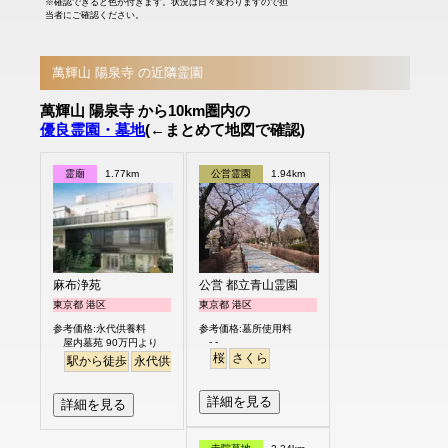
※確認できると色が付きます。状況は日々変わりますので担
当者にご確認ください。
萬輝山 陽泉寺 の近隣霊園
萬輝山 陽泉寺 から10km圏内の
優良霊園・墓地
(←まとめて地図で確認)
霊廟
1.77km
公営霊園
1.94km
麻布浄苑
公営 都立青山霊園
東京都 港区
東京都 港区
参考価格:永代供養料
参考価格:墓所使用料
- -
屋内墓苑 90万円より
桜
さくら
駅から徒歩
永代供養
詳細を見る
詳細を見る