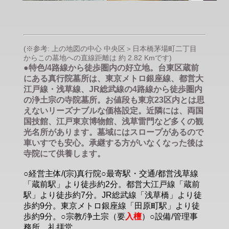
(※参考: 上の地図の中心 中央区＞日本橋茅場町二丁目
からこの墓地への直線距離は 約 2.82 Kmです)
●特色/4路線から徒歩圏内の好立地。台東区蔵前
にある真行院墓所は、東京メトロ銀座線、都営大
江戸線・浅草線、JR総武線の4路線から徒歩圏内
の浄土宗の寺院墓所。お値段も東京23区内とは思
えないリーズナブルな価格設定。近隣には、両国
国技館、江戸東京博物館、浅草雷門など多くの観
光名所があります。墓域にはスロープがあるので
車いすでも安心。承継する方がいなくなった後は
寺院にて供養します。
○経営主体/(宗)真行院○最寄駅・交通/都営浅草線
「蔵前駅」より徒歩約2分。都営大江戸線「蔵前
駅」より徒歩約7分。JR総武線「浅草橋」より徒
歩約9分。東京メトロ銀座線「田原町駅」より徒
歩約9分。○宗教/浄土宗（要
入檀
）○設備/管理事
務所、礼拝堂