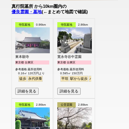
真行院墓所 から10km圏内の
優良霊園・墓地
(←まとめて地図で確認)
寺院墓地
0.96km
寺院墓地
2.86km
東本願寺
寛永寺谷中霊園
東京都 台東区
東京都 台東区
参考価格:墓所使用料
参考価格:墓所使用料
0.16㎡ 120万円より
0.595㎡ 150万円
徒歩
永代供養
平坦
駅から徒歩
バリアフリー
詳細を見る
詳細を見る
寺院墓地
2.86km
公営霊園
2.89km