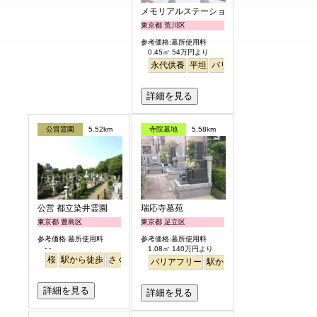
メモリアルステーション南千住
東京都 荒川区
参考価格:墓所使用料
0.45㎡ 54万円より
永代供養
平坦
バリアフリー
駅から徒歩
詳細を見る
公営霊園
5.52km
寺院墓地
5.58km
公営 都立染井霊園
瑞応寺墓苑
東京都 豊島区
東京都 足立区
参考価格:墓所使用料
参考価格:墓所使用料
- -
1.08㎡ 140万円より
桜
駅から徒歩
さくら
バリアフリー
駅から徒歩
詳細を見る
詳細を見る