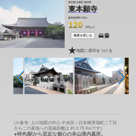
東京都 台東区 西浅草
東本願寺
墓所使用料
0.16㎡
120
万円より
概要を閉じる
地図に星印をつける
(※参考: 上の地図の中心 中央区＞日本橋茅場町二丁目
からこの墓地への直線距離は 約 3.75 Kmです)
●特色/駅から至近な都心の本山境内墓所。