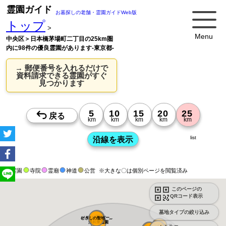
霊園ガイド
お墓探しの老舗・霊園ガイドWeb版
トップ
>
Menu
中央区＞日本橋茅場町二丁目の25km圏
内に98件の優良霊園があります-東京都-
→ 郵便番号を入れるだけで
資料請求できる霊園がすぐ
見つかります
list
霊園
寺院
霊廟
神道
公営
※大きな〇は個別ページを閲覧済み
このページの
QRコード表示
墓地タイプの絞り込み
メモリアルパー...
むさしの聖地 ...
浦和東霊園
さくらメモリア...