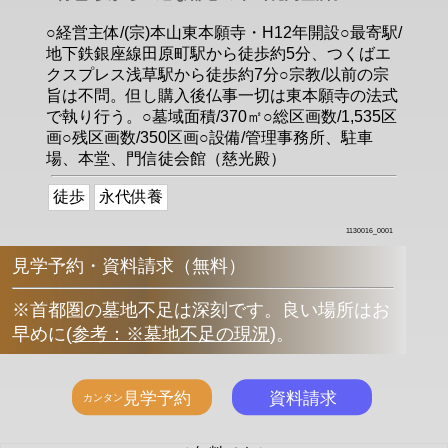
○経営主体/(宗)本山東本願寺・H12年開設○最寄駅/
地下鉄銀座線田原町駅から徒歩約5分、つくばエ
クスプレス浅草駅から徒歩約7分○宗教/以前の宗
旨は不問。但し購入後仏事一切は東本願寺の法式
で執り行う。○墓域面積/370㎡○総区画数/1,535区
画○残区画数/350区画○設備/管理事務所、駐車
場、本堂、門信徒会館（慈光殿）
徒歩
永代供養
1130016_0001
見学予約・資料請求（無料）
※首都圏の墓地不足は深刻です。良い場所はお
早めに
(
参考：※墓地不足の現況
)
。