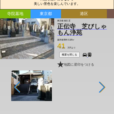
美しい景色を楽しんでいます。
寺院墓地
東京都
港区
東京都 港区 芝
正伝寺 芝びしゃ
もん浄苑
墓所使用料
0.325㎡
41
万円より
概要を閉じる
地図に星印をつける