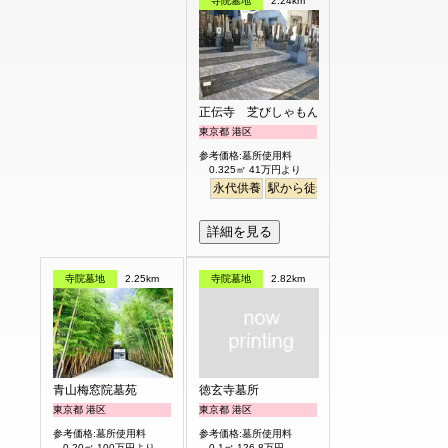
寺院墓地
2.24km
正伝寺 芝びしゃもん浄苑
東京都 港区
参考価格:墓所使用料
0.325㎡ 41万円より
永代供養
駅から徒歩
平坦
詳細を見る
寺院墓地
2.25km
寺院墓地
2.82km
青山梅窓院墓苑
徳玄寺墓所
東京都 港区
東京都 港区
参考価格:墓所使用料
参考価格:墓所使用料
0.20㎡ 100万円より
0.1㎡ 126.8万円