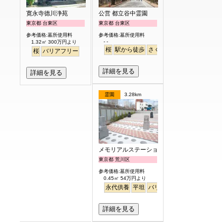
寛永寺德川浄苑
公営 都立谷中霊園
東京都 台東区
東京都 台東区
参考価格:墓所使用料
参考価格:墓所使用料
- -
1.32㎡ 300万円より
桜
駅から徒歩
さくら
桜
バリアフリー
詳細を見る
詳細を見る
霊園
3.28km
メモリアルステーション南千住
東京都 荒川区
参考価格:墓所使用料
0.45㎡ 54万円より
永代供養
平坦
バリアフリー
駅から徒歩
詳細を見る