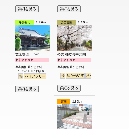
詳細を見る
詳細を見る
寺院墓地
2.13km
公営霊園
2.22km
寛永寺德川浄苑
公営 都立谷中霊園
東京都 台東区
東京都 台東区
参考価格:墓所使用料
参考価格:墓所使用料
- -
1.32㎡ 300万円より
桜
駅から徒歩
さくら
桜
バリアフリー
詳細を見る
詳細を見る
霊園
2.35km