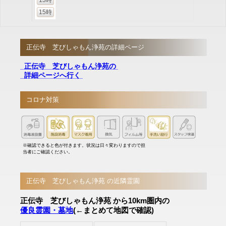
13時
15時
正伝寺 芝びしゃもん浄苑の詳細ページ
正伝寺 芝びしゃもん浄苑の
詳細ページへ行く
コロナ対策
※確認できると色が付きます。状況は日々変わりますので担
当者にご確認ください。
正伝寺 芝びしゃもん浄苑 の近隣霊園
正伝寺 芝びしゃもん浄苑 から10km圏内の
優良霊園・墓地
(←まとめて地図で確認)