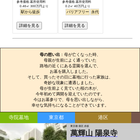
参考価格:墓所使用料
参考価格:墓所使用料
0.46㎡ 300万円より
0.2㎡ 40万円より
駅から徒歩
バリアフリー
永代供養
駅から徒歩
詳細を見る
詳細を見る
お墓のエピソード
母の想い出
：母が亡くなった時、

母親が生前によく通っていた

路地の近くにある霊園を選んで、

お墓を購入しました。

そして、買ったその日に墓地に行った家族は、

奇妙な現象に遭遇しました。

母が生前よく見ていた桜の木が、

今年初めて満開を迎えていたのです。

今はお墓参りで、母を思い出しながら、

幸せな気持ちになることができています。
寺院墓地
東京都
港区
東京都 港区 赤坂
萬輝山 陽泉寺