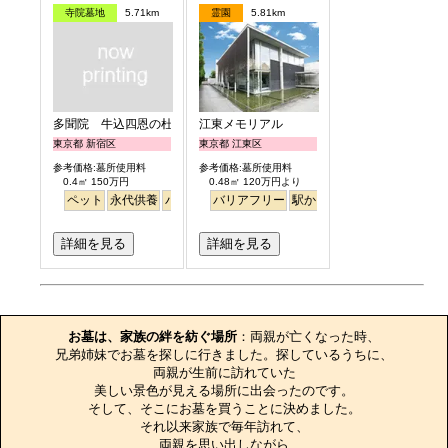
寺院墓地
5.71km
霊園
5.81km
多聞院 牛込四恩の杜
江東メモリアル
東京都 新宿区
東京都 江東区
参考価格:墓所使用料
参考価格:墓所使用料
0.4㎡ 150万円
0.48㎡ 120万円より
ペット
永代供養
バリアフリー
バリアフリー
駅から徒歩
駅から徒歩
平坦
永代供養
詳細を見る
詳細を見る
お墓のエピソード
お墓は、家族の絆を紡ぐ場所
：両親が亡くなった時、

兄弟姉妹でお墓を探しに行きました。探しているうちに、

両親が生前に訪れていた

美しい景色が見える場所に出会ったのです。

そして、そこにお墓を買うことに決めました。

それ以来家族で毎年訪れて、

両親を思い出しながら
