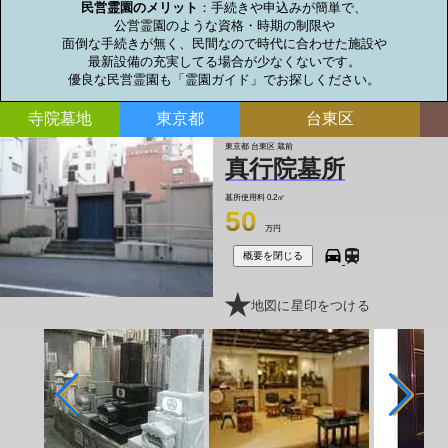
民営霊園のメリット
：手続きや申込みが簡単で、

公営霊園のような資格・時期の制限や

面倒な手続きが無く、民間なので時代に合わせた施設や

最新設備の充実してる場合が少なくないです。

優良な民営霊園も「霊園ガイド」でお探しください。
寺院墓地
東京都
台東区
東京都 台東区 蔵前
真行院墓所
墓所使用料
0.2㎡
50
万円
概要を閉じる
地図に星印をつける