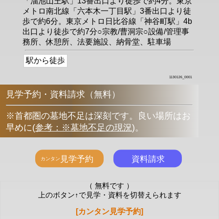
「溜池山王駅」13番出口より徒歩で約4分。東京
メトロ南北線「六本木一丁目駅」3番出口より徒
歩で約6分。東京メトロ日比谷線「神谷町駅」4b
出口より徒歩で約7分○宗教/曹洞宗○設備/管理事
務所、休憩所、法要施設、納骨堂、駐車場
駅から徒歩
1130126_0001
見学予約・資料請求（無料）
※首都圏の墓地不足は深刻です。良い場所はお
早めに
(
参考：※墓地不足の現況
)
。
（ 無料です ）
上のボタン↑で見学・資料を切替えられます
[カンタン見学予約]