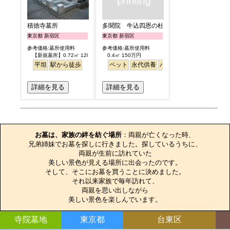
積徳寺墓所
多聞院 牛込四恩の杜
東京都 新宿区
東京都 新宿区
参考価格:墓所使用料
参考価格:墓所使用料
【新規墓所】0.72㎡ 120万円
0.4㎡ 150万円
平坦
駅から徒歩
ペット
永代供養
バリアフリー
駅から徒
詳細を見る
詳細を見る
お墓のエピソード
お墓は、家族の絆を紡ぐ場所
：両親が亡くなった時、

兄弟姉妹でお墓を探しに行きました。探しているうちに、

両親が生前に訪れていた

美しい景色が見える場所に出会ったのです。

そして、そこにお墓を買うことに決めました。

それ以来家族で毎年訪れて、

両親を思い出しながら

美しい景色を楽しんでいます。
寺院墓地
東京都
台東区