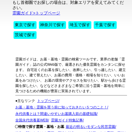
もし首都圏でお探しの場合は、対象エリアを変えてみてくだ
さい。
霊園ガイド>トップページ
東京で探す
神奈川で探す
埼玉で探す
千葉で探す
茨城で探す
霊園ガイドは、お墓・墓地・霊園の検索ツールです。業界の老舗「霊
園ガイド」誌の公式Web版で、厳選された優良霊園をカンタンに探せ
ます。 自宅近くのお墓を探したい、改葬したい、引っ越したい、建立
したい、建て替えたい、お墓の費用・価格・相場を知りたい、いいお
墓をみつけたい、 お墓の環境やアクセスを知りたい、駅から歩ける霊
園を探したい、などなどさまざまなご希望に沿う霊園・墓地を簡単に
見つけるための機能が豊富に実装されています。
●主なリンク
トップページ
お墓・墓地・霊園を買う前に知っておきたい５つのこと！
永代供養とは？間違いやすいお墓購入前の基礎知識
全国永代供養墓WEB
霊園ガイド特集記事
〇特徴で探す霊園・墓地・お墓
最近の明るいモダンな民営霊園