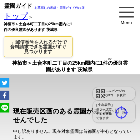
霊園ガイド
お墓探しの老舗・霊園ガイドWeb版
トップ
>
Menu
神栖市＞土合本町二丁目の25km圏内に1
件の優良霊園があります-茨城県-
→ 郵便番号を入れるだけで
資料請求できる霊園がすぐ
見つかります
list
神栖市＞土合本町二丁目の25km圏内に1件の優良霊
園があります-茨城県-
このページの
QRコード表示
[ 中心表示 ]
現在販売区画のある霊園がみつかりま
ドラッグで
中心を移動
せんでした
できます
申し訳ありません。現在対象霊園は首都圏が中心となってい
ます。