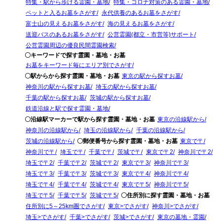
特集・駅から歩ける霊園・墓地
特集・コロナ対策のある霊園・墓地
ペットと入るお墓をさがす
永代供養のあるお墓をさがす
富士山の見えるお墓をさがす
海の見えるお墓をさがす
送迎バスのあるお墓をさがす
公営霊園(都立・市営等)サポート
公営霊園周辺の優良民間霊園検索
〇キーワードで探す霊園・墓地・お墓
お墓をキーワード毎にエリア別でさがす
〇駅からから探す霊園・墓地・お墓
東京の駅から探すお墓
神奈川の駅から探すお墓
埼玉の駅から探すお墓
千葉の駅から探すお墓
茨城の駅から探すお墓
鉄道沿線と駅で探す霊園・墓地
〇沿線駅マーカーで駅から探す霊園・墓地・お墓
東京の沿線駅から
神奈川の沿線駅から
埼玉の沿線駅から
千葉の沿線駅から
茨城の沿線駅から
〇郵便番号から探す霊園・墓地・お墓
東京で〒
神奈川で〒
埼玉で〒
千葉で〒
茨城で〒
東京で〒2
神奈川で〒2
埼玉で〒2
千葉で〒2
茨城で〒2
東京で〒3
神奈川で〒3
埼玉で〒3
千葉で〒3
茨城で〒3
東京で〒4
神奈川で〒4
埼玉で〒4
千葉で〒4
茨城で〒4
東京で〒5
神奈川で〒5
埼玉で〒5
千葉で〒5
茨城で〒5
〇住所別に探す霊園・墓地・お墓
住所別に5～25km圏でさがす
東京>でさがす
神奈川>でさがす
埼玉>でさがす
千葉>でさがす
茨城>でさがす
東京の墓地・霊園