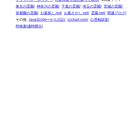
東京の霊園
神奈川の霊園
千葉の霊園
埼玉の霊園
茨城の霊園
首都圏の霊園
お墓探し.net
お墓さがし.net
霊園.net
関連ブログ
その他
JavaScript++かも日記
ccchart.com
心理相談室
IR検索|適時開示