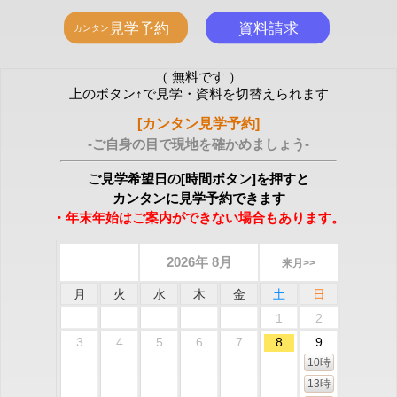
（ 無料です ）
上のボタン↑で見学・資料を切替えられます
[カンタン見学予約]
-ご自身の目で現地を確かめましょう-
ご見学希望日の[時間ボタン]を押すと
カンタンに見学予約できます
・年末年始はご案内ができない場合もあります。
2026年 8月
来月>>
月
火
水
木
金
土
日
1
2
3
4
5
6
7
8
9
10時
13時