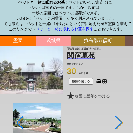
ペットと一緒に眠れるお墓
：ペットのいるご家庭では、

ペットは家族の一員です。しかし以前は、

一般の霊園ではペットの埋葬ができず、

いわゆる「ペット専用霊園」が多く利用されていました。

でも最近は、ペットと一緒に眠りたいという声に応えた民営霊園も増えてい
このリンクで→
ペットと一緒に眠れるお墓を探す
こともできます。
霊園
茨城県
猿島郡五霞町
茨城県 猿島郡五霞町 大字山王山
関宿墓苑
墓所使用料
2㎡
30
万円より
概要を閉じる
地図に星印をつける