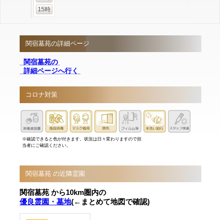
15時
関宿墓苑の詳細ページ
関宿墓苑の
詳細ページへ行く
コロナ対策
※確認できると色が付きます。状況は日々変わりますので担
当者にご確認ください。
関宿墓苑 の近隣霊園
関宿墓苑 から10km圏内の
優良霊園・墓地
(←まとめて地図で確認)