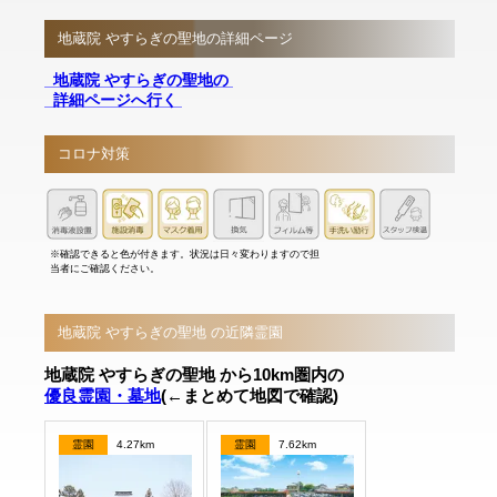
地蔵院 やすらぎの聖地の詳細ページ
地蔵院 やすらぎの聖地の
詳細ページへ行く
コロナ対策
※確認できると色が付きます。状況は日々変わりますので担
当者にご確認ください。
地蔵院 やすらぎの聖地 の近隣霊園
地蔵院 やすらぎの聖地 から10km圏内の
優良霊園・墓地
(←まとめて地図で確認)
霊園
4.27km
霊園
7.62km