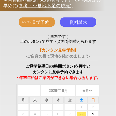
早めに
(
参考：※墓地不足の現況
)
。
（ 無料です ）
上のボタン↑で見学・資料を切替えられます
[カンタン見学予約]
-ご自身の目で現地を確かめましょう-
ご見学希望日の[時間ボタン]を押すと
カンタンに見学予約できます
・年末年始はご案内ができない場合もあります。
2026年 8月
来月>>
月
火
水
木
金
土
日
1
2
3
4
5
6
7
8
9