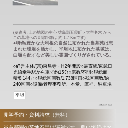
(※参考: 上の地図の中心 猿島郡五霞町＞大字冬木 から
この墓地への直線距離は 約 1.7 Kmです)
●特色/豊かな大利根の自然に拓かれた当墓苑は恵
まれた環境を活かし、平坦地に拓かれた墓域は、
白塀を配すなど美しい霊園づくりがされている。
○経営主体/(宗)東昌寺・H2年開設○最寄駅/東武日
光線幸手駅から車で約15分○宗教/不問○現総面
積/8,144㎡○現総区画数/1,738区画○残区画数/約
240区画○設備/管理事務所、本堂、庫裡、駐車場
平坦
1080013_0001
見学予約・資料請求（無料）
※首都圏の墓地不足は深刻です。良い場所はお