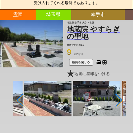
受け入れてくれる場所でもあります。
霊園
埼玉県
幸手市
埼玉県 幸手市 大字下吉羽
地蔵院 やすらぎ
の聖地
墓所使用料
0.6㎡
9
万円より
概要を閉じる
地図に星印をつける