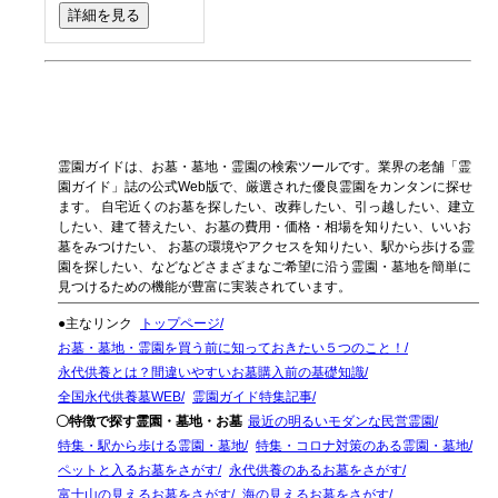
詳細を見る
霊園ガイドは、お墓・墓地・霊園の検索ツールです。業界の老舗「霊
園ガイド」誌の公式Web版で、厳選された優良霊園をカンタンに探せ
ます。 自宅近くのお墓を探したい、改葬したい、引っ越したい、建立
したい、建て替えたい、お墓の費用・価格・相場を知りたい、いいお
墓をみつけたい、 お墓の環境やアクセスを知りたい、駅から歩ける霊
園を探したい、などなどさまざまなご希望に沿う霊園・墓地を簡単に
見つけるための機能が豊富に実装されています。
●主なリンク
トップページ
お墓・墓地・霊園を買う前に知っておきたい５つのこと！
永代供養とは？間違いやすいお墓購入前の基礎知識
全国永代供養墓WEB
霊園ガイド特集記事
〇特徴で探す霊園・墓地・お墓
最近の明るいモダンな民営霊園
特集・駅から歩ける霊園・墓地
特集・コロナ対策のある霊園・墓地
ペットと入るお墓をさがす
永代供養のあるお墓をさがす
富士山の見えるお墓をさがす
海の見えるお墓をさがす