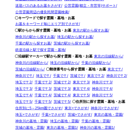
送迎バスのあるお墓をさがす
公営霊園(都立・市営等)サポート
公営霊園周辺の優良民間霊園検索
〇キーワードで探す霊園・墓地・お墓
お墓をキーワード毎にエリア別でさがす
〇駅からから探す霊園・墓地・お墓
東京の駅から探すお墓
神奈川の駅から探すお墓
埼玉の駅から探すお墓
千葉の駅から探すお墓
茨城の駅から探すお墓
鉄道沿線と駅で探す霊園・墓地
〇沿線駅マーカーで駅から探す霊園・墓地・お墓
東京の沿線駅から
神奈川の沿線駅から
埼玉の沿線駅から
千葉の沿線駅から
茨城の沿線駅から
〇郵便番号から探す霊園・墓地・お墓
東京で〒
神奈川で〒
埼玉で〒
千葉で〒
茨城で〒
東京で〒2
神奈川で〒2
埼玉で〒2
千葉で〒2
茨城で〒2
東京で〒3
神奈川で〒3
埼玉で〒3
千葉で〒3
茨城で〒3
東京で〒4
神奈川で〒4
埼玉で〒4
千葉で〒4
茨城で〒4
東京で〒5
神奈川で〒5
埼玉で〒5
千葉で〒5
茨城で〒5
〇住所別に探す霊園・墓地・お墓
住所別に5～25km圏でさがす
東京>でさがす
神奈川>でさがす
埼玉>でさがす
千葉>でさがす
茨城>でさがす
東京の墓地・霊園
神奈川の墓地・霊園
埼玉の墓地・霊園
千葉の墓地・霊園
茨城の墓地・霊園
東京の墓地・霊園1
神奈川の墓地・霊園1