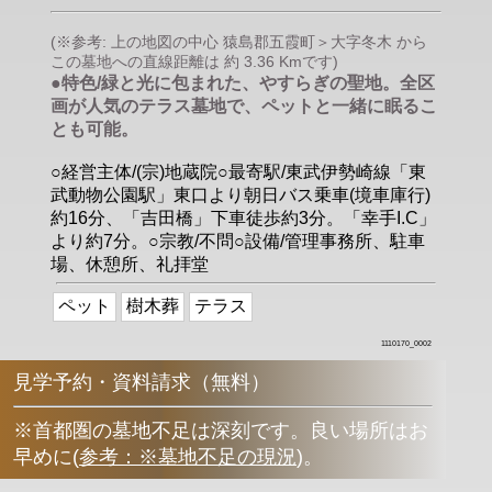
(※参考: 上の地図の中心 猿島郡五霞町＞大字冬木 から
この墓地への直線距離は 約 3.36 Kmです)
●特色/緑と光に包まれた、やすらぎの聖地。全区
画が人気のテラス墓地で、ペットと一緒に眠るこ
とも可能。
○経営主体/(宗)地蔵院○最寄駅/東武伊勢崎線「東
武動物公園駅」東口より朝日バス乗車(境車庫行)
約16分、「吉田橋」下車徒歩約3分。「幸手I.C」
より約7分。○宗教/不問○設備/管理事務所、駐車
場、休憩所、礼拝堂
ペット
樹木葬
テラス
1110170_0002
見学予約・資料請求（無料）
※首都圏の墓地不足は深刻です。良い場所はお
早めに
(
参考：※墓地不足の現況
)
。