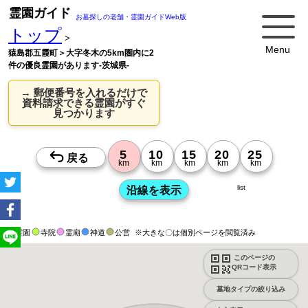
霊園ガイド
お墓探しの老舗・霊園ガイドWeb版
トップ
>
Menu
猿島郡五霞町＞大字冬木の5km圏内に2
件の優良霊園があります-茨城県-
→ 郵便番号を入れるだけで
資料請求できる霊園がすぐ
見つかります
list
霊園
寺院
霊廟
神道
公営
※大きな〇は個別ページを閲覧済み
このページの
QRコード表示
墓地タイプの絞り込み