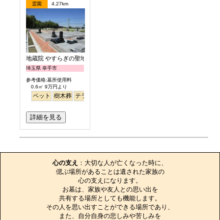
霊園
4.27km
地蔵院 やすらぎの聖地
埼玉県 幸手市
参考価格:墓所使用料
0.6㎡ 9万円より
ペット
樹木葬
テラス
詳細を見る
お墓のエピソード
心の支え
：大切な人が亡くなった時に、

偲ぶ場所があることは遺された家族の

心の支えになります。

お墓は、家族や友人との思い出を

共有する場所としても機能します。

その人を思い出すことができる場所であり、

また、自分自身の悲しみや苦しみを
