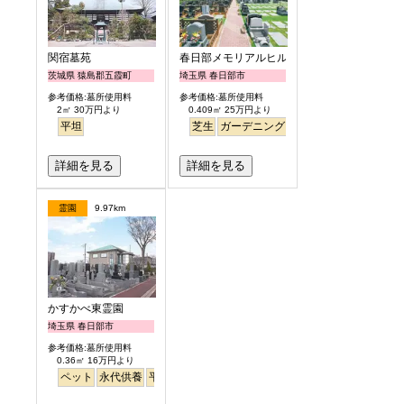
関宿墓苑
春日部メモリアルヒルズ
茨城県 猿島郡五霞町
埼玉県 春日部市
参考価格:墓所使用料
参考価格:墓所使用料
2㎡ 30万円より
0.409㎡ 25万円より
平坦
芝生
ガーデニング
詳細を見る
詳細を見る
霊園
9.97km
かすかべ東霊園
埼玉県 春日部市
参考価格:墓所使用料
0.36㎡ 16万円より
ペット
永代供養
平坦
徒歩
芝桜