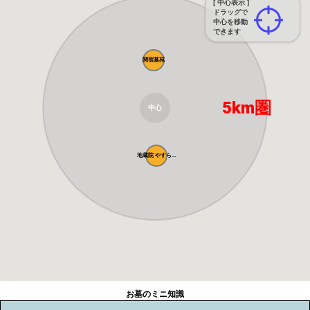
[ 中心表示 ]
ドラッグで
中心を移動
できます
関宿墓苑
5km圏
中心
地蔵院 やすら...
お墓のミニ知識