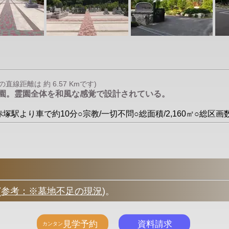
線距離は 約 6.57 Kmです)
霊園。霊園全体を和風な感覚で設計されている。
赤塚駅より車で約10分○宗教/一切不問○総面積/2,160㎡○総区
(
参考：※墓地不足の現況
)
。