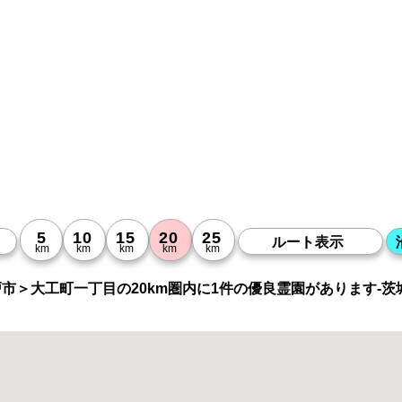
市＞大工町一丁目の20km圏内に1件の優良霊園があります-茨