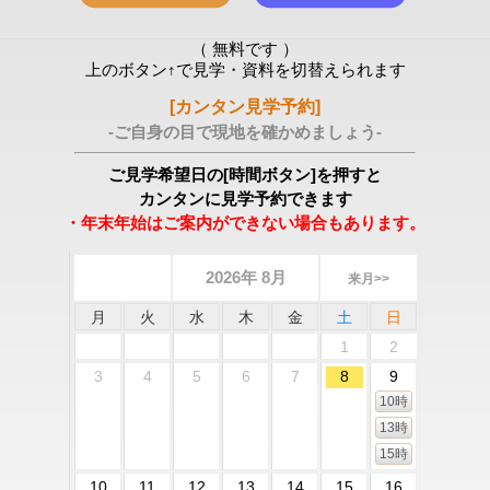
（ 無料です ）
上のボタン↑で見学・資料を切替えられます
[カンタン見学予約]
-ご自身の目で現地を確かめましょう-
ご見学希望日の[時間ボタン]を押すと
カンタンに見学予約できます
・年末年始はご案内ができない場合もあります。
2026年 8月
来月>>
月
火
水
木
金
土
日
1
2
3
4
5
6
7
8
9
10時
13時
15時
10
11
12
13
14
15
16