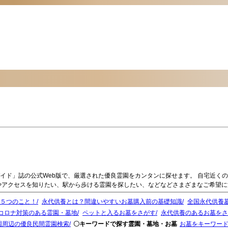
イド」誌の公式Web版で、厳選された優良霊園をカンタンに探せます。 自宅近く
やアクセスを知りたい、駅から歩ける霊園を探したい、などなどさまざまなご希望
５つのこと！
永代供養とは？間違いやすいお墓購入前の基礎知識
全国永代供養墓
コロナ対策のある霊園・墓地
ペットと入るお墓をさがす
永代供養のあるお墓をさ
園周辺の優良民間霊園検索
〇キーワードで探す霊園・墓地・お墓
お墓をキーワー