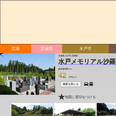
霊園
茨城県
水戸市
茨城県 水戸市 田野町
水戸メモリアル沙羅
墓所使用料
2㎡
42
万円より
概要を閉じる
地図に星印をつける