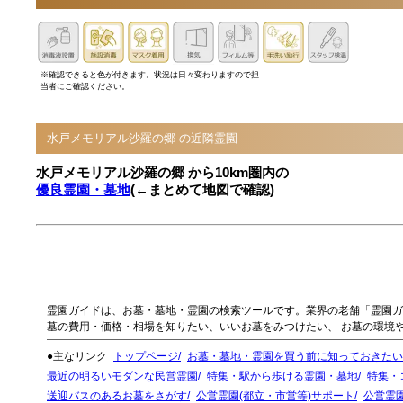
※確認できると色が付きます。状況は日々変わりますので担
当者にご確認ください。
水戸メモリアル沙羅の郷 の近隣霊園
水戸メモリアル沙羅の郷 から10km圏内の
優良霊園・墓地
(←まとめて地図で確認)
霊園ガイドは、お墓・墓地・霊園の検索ツールです。業界の老舗「霊園ガ
墓の費用・価格・相場を知りたい、いいお墓をみつけたい、 お墓の環境
●主なリンク
トップページ
お墓・墓地・霊園を買う前に知っておきたい
最近の明るいモダンな民営霊園
特集・駅から歩ける霊園・墓地
特集・
送迎バスのあるお墓をさがす
公営霊園(都立・市営等)サポート
公営霊