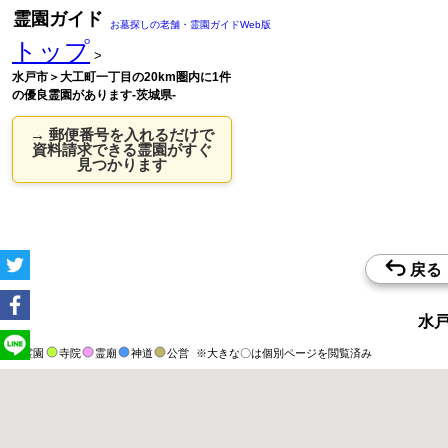
霊園ガイド
お墓探しの老舗・霊園ガイドWeb版
トップ
>
水戸市＞大工町一丁目の20km圏内に1件
の優良霊園があります-茨城県-
→ 郵便番号を入れるだけで
資料請求できる霊園がすぐ
見つかります
水戸
霊園
寺院
霊廟
神道
公営
※大きな〇は個別ページを閲覧済み