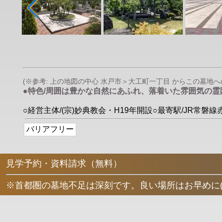
(※参考: 上の地図の中心 水戸市＞大工町一丁目 からこの墓地への直
●特色/周囲は豊かな自然にあふれ、落着いた雰囲気の
○経営主体/(宗)妙典教会・H19年開設○最寄駅/JR常磐線
バリアフリー
見学予約・資料請求（無料）
※首都圏の墓地不足は深刻です。良い場所はお早めに