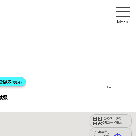
Menu
list
城県-
このページの
QRコード表示
[ 中心表示 ]