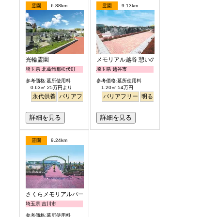
霊園
6.88km
霊園
9.13km
光輪霊園
メモリアル越谷 憩いの郷
埼玉県 北葛飾郡松伏町
埼玉県 越谷市
参考価格:墓所使用料
参考価格:墓所使用料
0.63㎡ 25万円より
1.20㎡ 54万円
永代供養
バリアフリー
ペット
バリアフリー
樹木葬
明るい
詳細を見る
詳細を見る
霊園
9.24km
さくらメモリアルパーク
埼玉県 吉川市
参考価格:墓所使用料