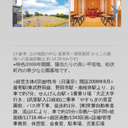
(※参考: 上の地図の中心 坂東市＞猫実新田 からこの墓
地への直線距離は 約 14.29 Kmです)
●特色/2008年開園、陽当たりの良い平坦地、松伏
町内の希少な公園墓地です。
○経営主体/(宗)妙性寺（日蓮宗）開設2008年8月○
最寄駅/東武野田線、野田市駅・南桜井駅より、お
車で約7分。せんげん台駅＞1番乗り場「大正大学
行き」(武里駅入口経由)ご乗車「やすらぎの里霊
園前」バス停下車、徒歩約1分。[車]常磐自動車道
路、流山I.C.より、車で約15分○宗教/一切不問○総
面積/11716.46㎡○総区画数/1343区画○設備/管理
事務所、休憩室、会食室、駐車場、児童広場