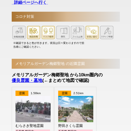
詳細ページへ行く
コロナ対策
※確認できると色が付きます。状況は日々変わりますので担
当者にご確認ください。
メモリアルガーデン梅郷聖地 の近隣霊園
メモリアルガーデン梅郷聖地 から10km圏内の
優良霊園・墓地
(←まとめて地図で確認)
霊園
1.58km
霊園
2.51km
むらさき聖地霊園
野田さくら霊園