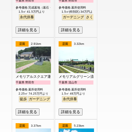
千葉県 野田市
千葉県 野田市
参考価格:完成墓地（墓石・外柵付）
参考価格:墓所使用料
1.5㎡ 41.5万円より
1.5㎡(特別区) 34万円より
永代供養
ガーデニング
さくら
桜
芝生
デザイン
詳細を見る
詳細を見る
霊園
2.91km
霊園
3.32km
メモリアルスクエア運河
メモリアルグリーン流山聖地
千葉県 野田市
千葉県 流山市
参考価格:墓所使用料
参考価格:墓所使用料
2.25㎡ 74.25万円より
1.5㎡ 49万円より
徒歩
ガーデニング
明るい
永代供養
詳細を見る
詳細を見る
霊園
3.37km
霊園
5.23km