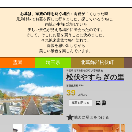
お墓のエピソード
お墓は、家族の絆を紡ぐ場所
：両親が亡くなった時、

兄弟姉妹でお墓を探しに行きました。探しているうちに、

両親が生前に訪れていた

美しい景色が見える場所に出会ったのです。

そして、そこにお墓を買うことに決めました。

それ以来家族で毎年訪れて、

両親を思い出しながら

美しい景色を楽しんでいます。
霊園
埼玉県
北葛飾郡松伏町
埼玉県 北葛飾郡松伏町 大字築比地
松伏やすらぎの里
墓所使用料
1.5㎡
39
万円より
概要を閉じる
地図に星印をつける