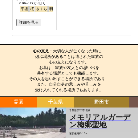
0.96㎡ 27万円より
平坦
桜
さくら
明るい
詳細を見る
お墓のエピソード
心の支え
：大切な人が亡くなった時に、

偲ぶ場所があることは遺された家族の

心の支えになります。

お墓は、家族や友人との思い出を

共有する場所としても機能します。

その人を思い出すことができる場所であり、

また、自分自身の悲しみや苦しみを

受け入れてくれる場所でもあります。
霊園
千葉県
野田市
千葉県 野田市 堤根
メモリアルガーデ
ン梅郷聖地
墓所使用料
1.5㎡