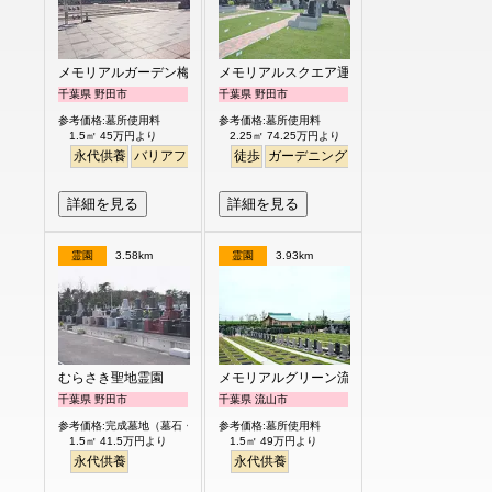
メモリアルガーデン梅郷聖地
メモリアルスクエア運河
千葉県 野田市
千葉県 野田市
参考価格:墓所使用料
参考価格:墓所使用料
1.5㎡ 45万円より
2.25㎡ 74.25万円より
永代供養
バリアフリー
ペット
徒歩
ガーデニング
明るい
詳細を見る
詳細を見る
霊園
3.58km
霊園
3.93km
むらさき聖地霊園
メモリアルグリーン流山聖地
千葉県 野田市
千葉県 流山市
参考価格:完成墓地（墓石・外柵付）
参考価格:墓所使用料
1.5㎡ 41.5万円より
1.5㎡ 49万円より
永代供養
永代供養