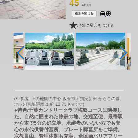
45
万円より
概要を閉じる
地図に星印をつける
(※参考: 上の地図の中心 坂東市＞猫実新田 からこの墓
地への直線距離は 約 12.73 Kmです)
●特色/千葉カントリークラブ梅郷コースに隣接し
た、自然に囲まれた静寂の地。交通至便、最寄駅
から車で5分の好立地。承継者のいない方でも安
心の永代供養付墓所、プレート葬墓所をご準備。
宗教自由、管理体制も充実、全区画バリアフリー