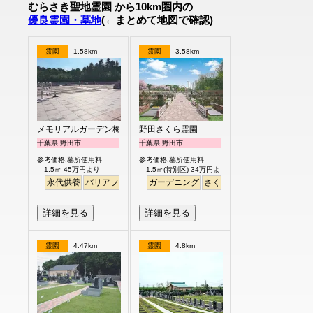
むらさき聖地霊園 から10km圏内の
優良霊園・墓地
(←まとめて地図で確認)
霊園
1.58km
霊園
3.58km
メモリアルガーデン梅郷聖地
野田さくら霊園
千葉県 野田市
千葉県 野田市
参考価格:墓所使用料
参考価格:墓所使用料
1.5㎡ 45万円より
1.5㎡(特別区) 34万円より
永代供養
バリアフリー
ペット
ガーデニング
さくら
桜
芝生
デザイン
詳細を見る
詳細を見る
霊園
4.47km
霊園
4.8km