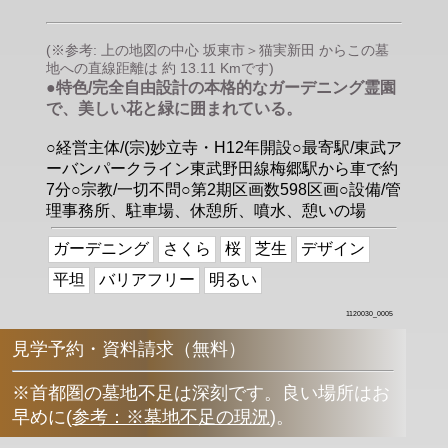
(※参考: 上の地図の中心 坂東市＞猫実新田 からこの墓
地への直線距離は 約 13.11 Kmです)
●特色/完全自由設計の本格的なガーデニング霊園
で、美しい花と緑に囲まれている。
○経営主体/(宗)妙立寺・H12年開設○最寄駅/東武ア
ーバンパークライン東武野田線梅郷駅から車で約
7分○宗教/一切不問○第2期区画数598区画○設備/管
理事務所、駐車場、休憩所、噴水、憩いの場
ガーデニング
さくら
桜
芝生
デザイン
平坦
バリアフリー
明るい
1120030_0005
見学予約・資料請求（無料）
※首都圏の墓地不足は深刻です。良い場所はお
早めに
(
参考：※墓地不足の現況
)
。