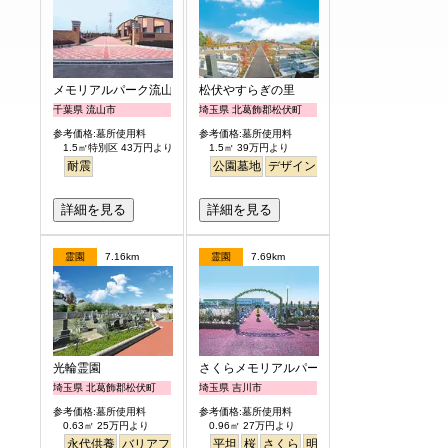
メモリアルパーク流山聖地
松伏やすらぎの里
千葉県 流山市
埼玉県 北葛飾郡松伏町
参考価格:墓所使用料
参考価格:墓所使用料
1.5㎡特別区 43万円より
1.5㎡ 39万円より
耐震
公園墓地
デザイン
バリアフリー
平坦
明
詳細を見る
詳細を見る
霊園
7.16km
霊園
7.69km
光輪霊園
さくらメモリアルパーク
埼玉県 北葛飾郡松伏町
埼玉県 吉川市
参考価格:墓所使用料
参考価格:墓所使用料
0.63㎡ 25万円より
0.96㎡ 27万円より
永代供養
バリアフリー
ペット
平坦
樹木葬
桜
さくら
明るい