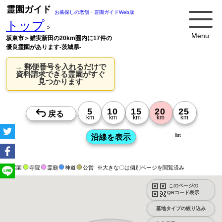
霊園ガイド
お墓探しの老舗・霊園ガイドWeb版
トップ
>
Menu
坂東市＞猫実新田の20km圏内に17件の
優良霊園があります-茨城県-
→ 郵便番号を入れるだけで
資料請求できる霊園がすぐ
見つかります
list
霊園
寺院
霊廟
神道
公営
※大きな〇は個別ページを閲覧済み
このページの
QRコード表示
墓地タイプの絞り込み