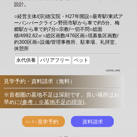
設計。
○経営主体/(宗)徳宝院・H27年開設○最寄駅/東武ア
ーバンパークライン野田市駅から車で約5分、梅
郷駅から車で約7分○宗教/一切不問○総面
積/4992.62㎡○総区画数/476区画○現募集区画数/
約300区画○設備/管理事務所、駐車場、礼拝堂、
休憩所
永代供養
バリアフリー
ペット
1120032_0005
見学予約・資料請求（無料）
※首都圏の墓地不足は深刻です。良い場所はお
早めに
(
参考：※墓地不足の現況
)
。