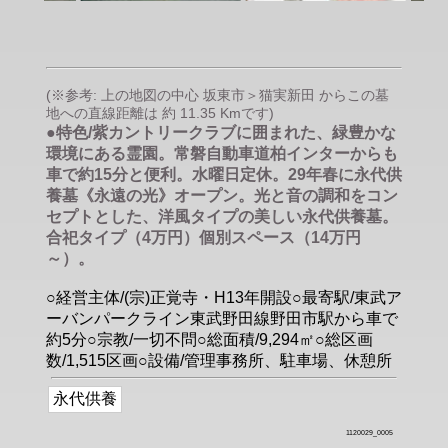
(※参考: 上の地図の中心 坂東市＞猫実新田 からこの墓
地への直線距離は 約 11.35 Kmです)
●特色/紫カントリークラブに囲まれた、緑豊かな
環境にある霊園。常磐自動車道柏インターからも
車で約15分と便利。水曜日定休。29年春に永代供
養墓《永遠の光》オープン。光と音の調和をコン
セプトとした、洋風タイプの美しい永代供養墓。
合祀タイプ（4万円）個別スペース（14万円
～）。
○経営主体/(宗)正覚寺・H13年開設○最寄駅/東武ア
ーバンパークライン東武野田線野田市駅から車で
約5分○宗教/一切不問○総面積/9,294㎡○総区画
数/1,515区画○設備/管理事務所、駐車場、休憩所
永代供養
1120029_0005