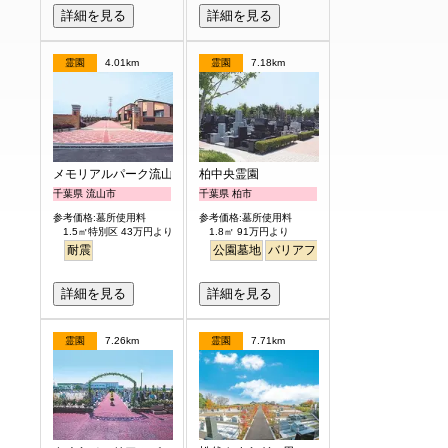
詳細を見る
詳細を見る
霊園
4.01km
霊園
7.18km
メモリアルパーク流山聖地
柏中央霊園
千葉県 流山市
千葉県 柏市
参考価格:墓所使用料
参考価格:墓所使用料
1.5㎡特別区 43万円より
1.8㎡ 91万円より
耐震
公園墓地
バリアフリー
永代供養
詳細を見る
詳細を見る
霊園
7.26km
霊園
7.71km