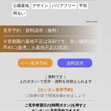
公園墓地
デザイン
バリアフリー
平坦
明るい
1110176_0007
見学予約・資料請求（無料）
※首都圏の墓地不足は深刻です。良い場所はお
早めに
(
参考：※墓地不足の現況
)
。
（ 無料です ）
上のボタン↑で見学・資料を切替えられます
[カンタン見学予約]
-ご自身の目で現地を確かめましょう-
ご見学希望日の[時間ボタン]を押すと
カンタンに見学予約できます