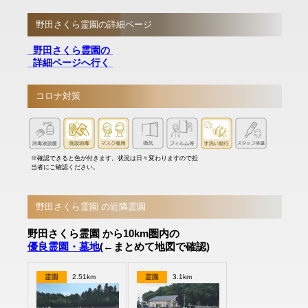
野田さくら霊園の詳細ページ
野田さくら霊園の
詳細ページへ行く
コロナ対策
※確認できると色が付きます。状況は日々変わりますので担
当者にご確認ください。
野田さくら霊園 の近隣霊園
野田さくら霊園 から10km圏内の
優良霊園・墓地
(←まとめて地図で確認)
霊園
2.51km
霊園
3.1km