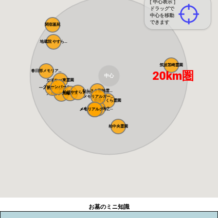
[ 中心表示 ]
ドラッグで
中心を移動
できます
関宿墓苑
地蔵院 やすら...
筑波茎崎霊園
春日部メモリア...
20km圏
中心
かすかべ東霊園
グリーンパーク...
一ノ割駅前霊園
むらさき聖地霊...
松伏やすらぎの...
光輪霊園
メモリアル越谷...
メモリアルガー...
野田さくら霊園
メモリアルスク...
メモリアルパー...
メモリアルグリ...
柏中央霊園
お墓のミニ知識