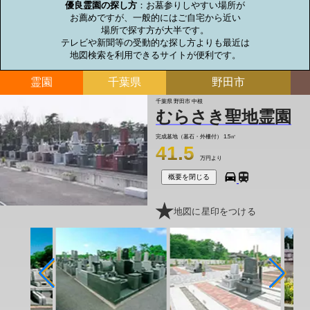
優良霊園の探し方
：お墓参りしやすい場所が

お薦めですが、一般的にはご自宅から近い

場所で探す方が大半です。

テレビや新聞等の受動的な探し方よりも最近は

地図検索を利用できるサイトが便利です。
霊園
千葉県
野田市
千葉県 野田市 中根
むらさき聖地霊園
完成墓地（墓石・外柵付）
1.5㎡
41.5
万円より
概要を閉じる
地図に星印をつける