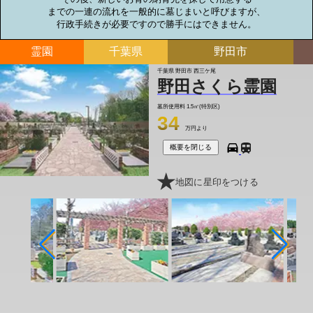
までの一連の流れを一般的に墓じまいと呼びますが、

行政手続きが必要ですので勝手にはできません。
霊園
千葉県
野田市
千葉県 野田市 西三ケ尾
野田さくら霊園
墓所使用料
1.5㎡(特別区)
34
万円より
概要を閉じる
地図に星印をつける