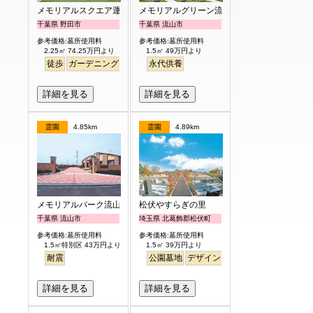
メモリアルスクエア運河
メモリアルグリーン流山聖地
千葉県 野田市
千葉県 流山市
参考価格:墓所使用料
参考価格:墓所使用料
2.25㎡ 74.25万円より
1.5㎡ 49万円より
徒歩
ガーデニング
明るい
永代供養
詳細を見る
詳細を見る
霊園
4.85km
霊園
4.89km
メモリアルパーク流山聖地
松伏やすらぎの里
千葉県 流山市
埼玉県 北葛飾郡松伏町
参考価格:墓所使用料
参考価格:墓所使用料
1.5㎡特別区 43万円より
1.5㎡ 39万円より
耐震
公園墓地
デザイン
バリアフリー
平坦
明
詳細を見る
詳細を見る