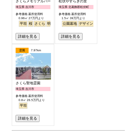
さくらメモリアルパーク
松伏やすらぎの里
埼玉県 吉川市
埼玉県 北葛飾郡松伏町
参考価格:墓所使用料
参考価格:墓所使用料
0.96㎡ 27万円より
1.5㎡ 39万円より
平坦
桜
さくら
明るい
公園墓地
デザイン
バリアフリー
平坦
明
詳細を見る
詳細を見る
霊園
7.97km
さくら聖地霊園
埼玉県 吉川市
参考価格:墓所使用料
0.8㎡ 26.5万円より
平坦
詳細を見る