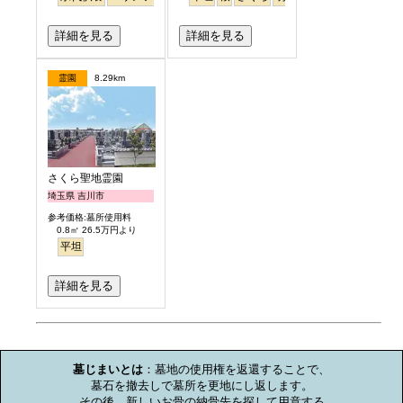
詳細を見る
詳細を見る
霊園
8.29km
さくら聖地霊園
埼玉県 吉川市
参考価格:墓所使用料
0.8㎡ 26.5万円より
平坦
詳細を見る
お墓のミニ知識
墓じまいとは
：墓地の使用権を返還することで、

墓石を撤去しで墓所を更地にし返します。

その後、新しいお骨の納骨先を探して用意する
