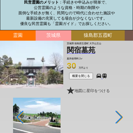
民営霊園のメリット
：手続きや申込みが簡単で、

公営霊園のような資格・時期の制限や

面倒な手続きが無く、民間なので時代に合わせた施設や

最新設備の充実してる場合が少なくないです。

優良な民営霊園も「霊園ガイド」でお探しください。
霊園
茨城県
猿島郡五霞町
茨城県 猿島郡五霞町 大字山王山
関宿墓苑
墓所使用料
2㎡
30
万円より
概要を閉じる
地図に星印をつける