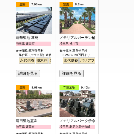
霊園
7.96km
霊園
8.3km
蓮華聖地 墓苑
メモリアルガーデン桶川霊園
埼玉県 蓮田市
埼玉県 桶川市
参考価格:墓所使用料
参考価格:墓所使用料
集合墓（テラス型）永代供養制度付 30万円
2.250㎡ 50万円より
永代供養
樹木葬
テラス
平坦
永代供養
バリアフリー
明るい
詳細を見る
詳細を見る
霊園
8.68km
寺院墓地
9.45km
蓮田聖地霊園
メモリアルパーク伊奈
埼玉県 蓮田市
埼玉県 北足立郡伊奈町
参考価格:墓所使用料
参考価格:墓所使用料