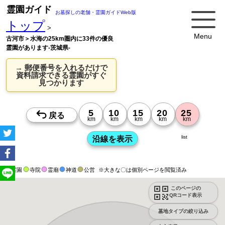
霊園ガイド
お墓探しの老舗・霊園ガイドWeb版
トップ
>
Menu
古河市＞水海の25km圏内に33件の優良
霊園があります-茨城県-
→ 郵便番号を入れるだけで
資料請求できる霊園がすぐ
見つかります
list
霊園
寺院
霊廟
神道
公営
※大きな〇は個別ページを閲覧済み
このページの
QRコード表示
墓地タイプの絞り込み