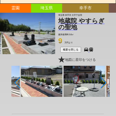
霊園
埼玉県
幸手市
埼玉県 幸手市 大字下吉羽
地蔵院 やすらぎ
の聖地
墓所使用料
0.6㎡
9
万円より
概要を閉じる
地図に星印をつける