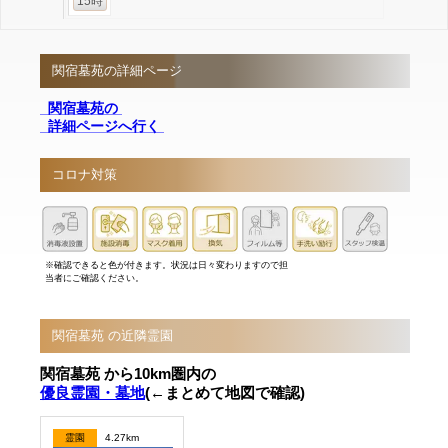
15時
関宿墓苑の詳細ページ
関宿墓苑の
詳細ページへ行く
コロナ対策
※確認できると色が付きます。状況は日々変わりますので担
当者にご確認ください。
関宿墓苑 の近隣霊園
関宿墓苑 から10km圏内の
優良霊園・墓地
(←まとめて地図で確認)
霊園
4.27km