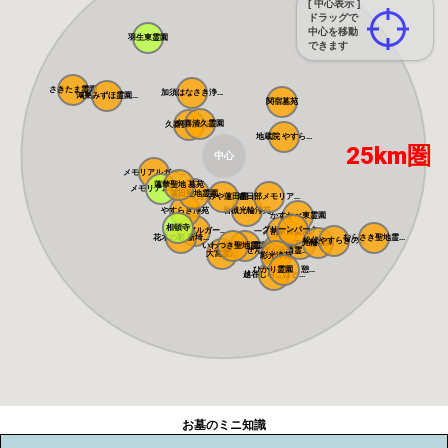
[ 中心表示 ]
ドラッグで
中心を移動
羽生東霊園
できます
さきたま霊園
加須はなさき浄...
鴻巣みずほ霊園...
関宿墓苑
久喜清久霊園
久喜聖地公苑
地蔵院 やすら...
25km圏
中心
メモリアルガー...
蓮華聖地 墓苑
メモリアルパー...
蓮田聖地霊園
おおみや蓮田霊...
春日部メモリア...
やすらぎ浄苑
岩槻光輪浄苑
かすかべ東霊園
相頓寺
グリーンパーク...
メモリアルガー...
一ノ割駅前霊園
花木の彩 新埼...
むらさき聖地霊...
松伏やすらぎの...
光輪霊園
メモリアル越谷...
いわつき聖地霊...
槻の城山霊園
せんげん台西霊...
大宮霊園
彩光浄苑
ひかり霊園 憩...
越谷しらこばと...
お墓のミニ知識