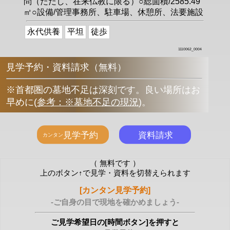
問（ただし、在来仏教に限る）○総面積/2585.49
㎡○設備/管理事務所、駐車場、休憩所、法要施設
永代供養
平坦
徒歩
1110062_0004
見学予約・資料請求（無料）
※首都圏の墓地不足は深刻です。良い場所はお
早めに
(
参考：※墓地不足の現況
)
。
（ 無料です ）
上のボタン↑で見学・資料を切替えられます
[カンタン見学予約]
-ご自身の目で現地を確かめましょう-
ご見学希望日の[時間ボタン]を押すと