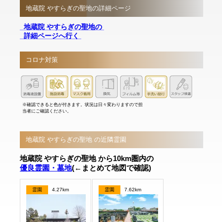
地蔵院 やすらぎの聖地の詳細ページ
地蔵院 やすらぎの聖地の
詳細ページへ行く
コロナ対策
※確認できると色が付きます。状況は日々変わりますので担
当者にご確認ください。
地蔵院 やすらぎの聖地 の近隣霊園
地蔵院 やすらぎの聖地 から10km圏内の
優良霊園・墓地
(←まとめて地図で確認)
霊園
4.27km
霊園
7.62km