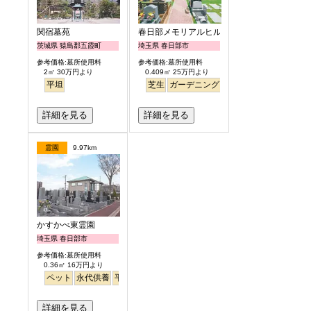
関宿墓苑
春日部メモリアルヒルズ
茨城県 猿島郡五霞町
埼玉県 春日部市
参考価格:墓所使用料
参考価格:墓所使用料
2㎡ 30万円より
0.409㎡ 25万円より
平坦
芝生
ガーデニング
詳細を見る
詳細を見る
霊園
9.97km
かすかべ東霊園
埼玉県 春日部市
参考価格:墓所使用料
0.36㎡ 16万円より
ペット
永代供養
平坦
徒歩
芝桜
詳細を見る