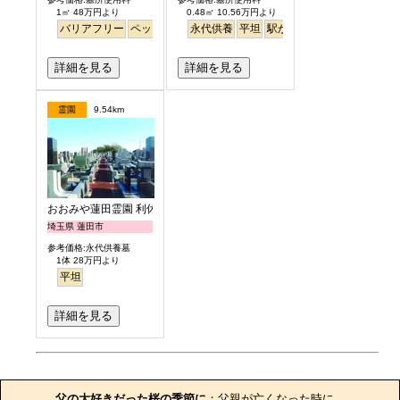
1㎡ 48万円より
0.48㎡ 10.56万円より
バリアフリー
ペット
平坦
永代供養
永代供養
平坦
桜
さくら
駅から徒歩
明るい
バリアフリー
詳細を見る
詳細を見る
霊園
9.54km
おおみや蓮田霊園 利休メモリアルパーク
埼玉県 蓮田市
参考価格:永代供養墓
1体 28万円より
平坦
詳細を見る
お墓のエピソード
父の大好きだった桜の季節に
：父親が亡くなった時に、
