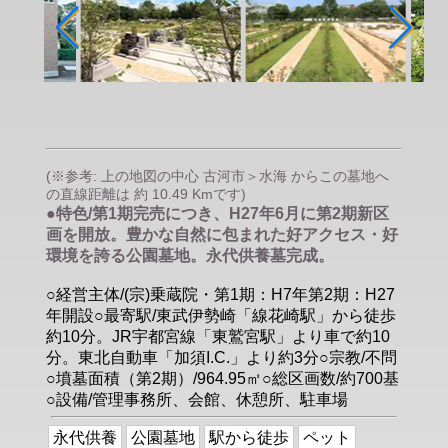
(※参考: 上の地図の中心 古河市＞水海 からこの墓地へ
の直線距離は 約 10.49 Kmです)
●特色/第1期完売につき、H27年6月に第2期新区
画を開放。豊かな自然に包まれた好アクセス・好
環境を誇る公園墓地。永代供養墓完成。
○経営主体/(宗)乗蔵院・第1期：H7年第2期：H27
年開設○最寄駅/東武伊勢崎「線花崎駅」から徒歩
約10分。JR宇都宮線「東鷲宮駅」より車で約10
分。東北自動車「加須I.C.」より約3分○宗教/不問
○墳墓面積（第2期）/964.95㎡○総区画数/約700基
○設備/管理事務所、会館、休憩所、駐車場
永代供養
公園墓地
駅から徒歩
ペット