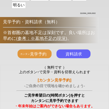
明るい
1110066_0005,0002
見学予約・資料請求（無料）
※首都圏の墓地不足は深刻です。良い場所はお
早めに
(
参考：※墓地不足の現況
)
。
（ 無料です ）
上のボタン↑で見学・資料を切替えられます
[カンタン見学予約]
-ご自身の目で現地を確かめましょう-
ご見学希望日の[時間ボタン]を押すと
カンタンに見学予約できます
・年末年始はご案内ができない場合もあります。