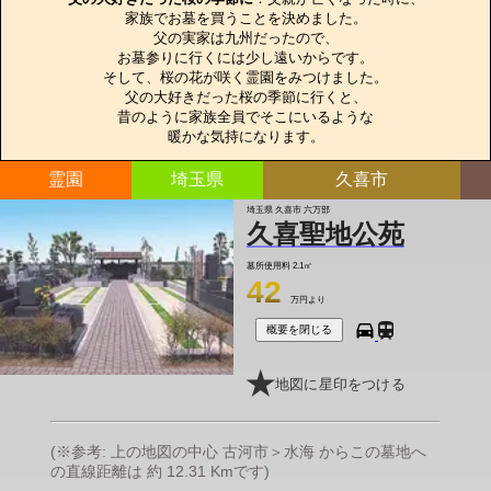
家族でお墓を買うことを決めました。

父の実家は九州だったので、

お墓参りに行くには少し遠いからです。

そして、桜の花が咲く霊園をみつけました。

父の大好きだった桜の季節に行くと、

昔のように家族全員でそこにいるような

暖かな気持になります。
霊園
埼玉県
久喜市
埼玉県 久喜市 六万部
久喜聖地公苑
墓所使用料
2.1㎡
42
万円より
概要を閉じる
地図に星印をつける
(※参考: 上の地図の中心 古河市＞水海 からこの墓地へ
の直線距離は 約 12.31 Kmです)