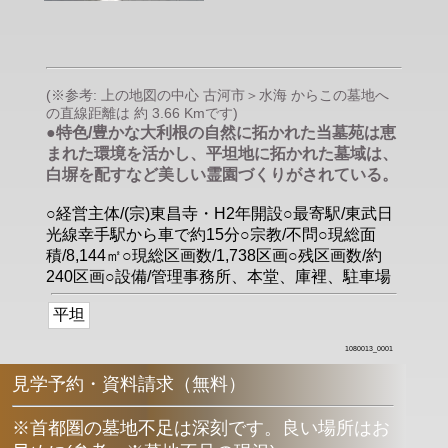
(※参考: 上の地図の中心 古河市＞水海 からこの墓地へ
の直線距離は 約 3.66 Kmです)
●特色/豊かな大利根の自然に拓かれた当墓苑は恵
まれた環境を活かし、平坦地に拓かれた墓域は、
白塀を配すなど美しい霊園づくりがされている。
○経営主体/(宗)東昌寺・H2年開設○最寄駅/東武日
光線幸手駅から車で約15分○宗教/不問○現総面
積/8,144㎡○現総区画数/1,738区画○残区画数/約
240区画○設備/管理事務所、本堂、庫裡、駐車場
平坦
1080013_0001
見学予約・資料請求（無料）
※首都圏の墓地不足は深刻です。良い場所はお