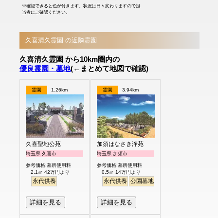
※確認できると色が付きます。状況は日々変わりますので担
当者にご確認ください。
久喜清久霊園 の近隣霊園
久喜清久霊園 から10km圏内の
優良霊園・墓地
(←まとめて地図で確認)
霊園
1.26km
霊園
3.94km
久喜聖地公苑
加須はなさき浄苑
埼玉県 久喜市
埼玉県 加須市
参考価格:墓所使用料
参考価格:墓所使用料
2.1㎡ 42万円より
0.5㎡ 14万円より
永代供養
永代供養
公園墓地
駅から徒歩
ペット
明
詳細を見る
詳細を見る