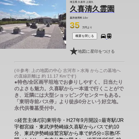
埼玉県 久喜市 上清久
久喜清久霊園
墓所使用料
1.0㎡
35
万円より
概要を閉じる
地図に星印をつける
(※参考: 上の地図の中心 古河市＞水海 からこの墓地へ
の直線距離は 約 11.17 Kmです)
●特色/全区画平坦地でお参りしやすく、日当たり
のよさも魅力。久喜駅から一本道で行くことがで
き、近隣には大型ショッピングセンターもある。
「東明寺前バス停」より徒歩0分という好立地。
永代供養墓受付中。
○経営主体/(宗)東明寺・H27年9月開設○最寄駅/JR
宇都宮線・東武伊勢崎線久喜駅からバスで約10
分、東武伊勢崎線鷲宮駅から車で約5分○宗教/不