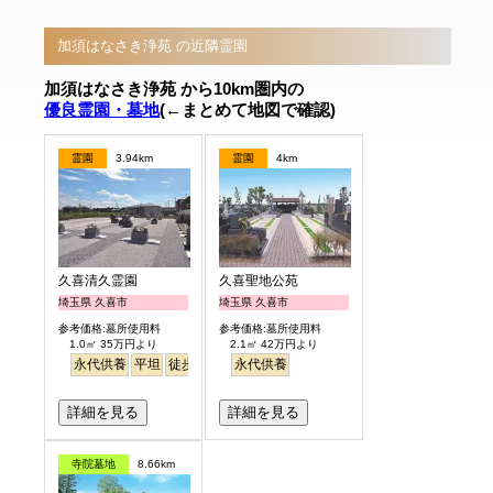
加須はなさき浄苑 の近隣霊園
加須はなさき浄苑 から10km圏内の
優良霊園・墓地
(←まとめて地図で確認)
霊園
3.94km
霊園
4km
久喜清久霊園
久喜聖地公苑
埼玉県 久喜市
埼玉県 久喜市
参考価格:墓所使用料
参考価格:墓所使用料
1.0㎡ 35万円より
2.1㎡ 42万円より
永代供養
平坦
徒歩
永代供養
詳細を見る
詳細を見る
寺院墓地
8.66km