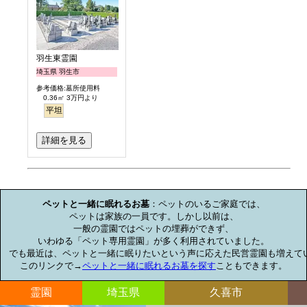
羽生東霊園
埼玉県 羽生市
参考価格:墓所使用料
0.36㎡ 3万円より
平坦
詳細を見る
お墓のミニ知識
ペットと一緒に眠れるお墓
：ペットのいるご家庭では、

ペットは家族の一員です。しかし以前は、

一般の霊園ではペットの埋葬ができず、

いわゆる「ペット専用霊園」が多く利用されていました。

でも最近は、ペットと一緒に眠りたいという声に応えた民営霊園も増えてい
このリンクで→
ペットと一緒に眠れるお墓を探す
こともできます。
霊園
埼玉県
久喜市