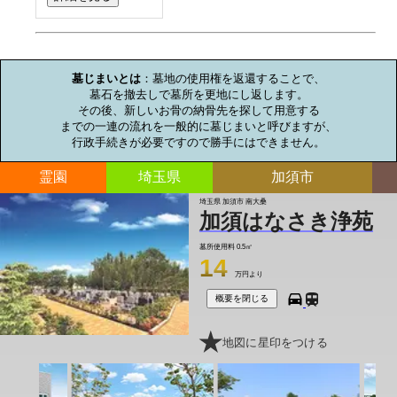
お墓のミニ知識
墓じまいとは
：墓地の使用権を返還することで、

墓石を撤去しで墓所を更地にし返します。

その後、新しいお骨の納骨先を探して用意する

までの一連の流れを一般的に墓じまいと呼びますが、

行政手続きが必要ですので勝手にはできません。
霊園
埼玉県
加須市
埼玉県 加須市 南大桑
加須はなさき浄苑
墓所使用料
0.5㎡
14
万円より
概要を閉じる
地図に星印をつける