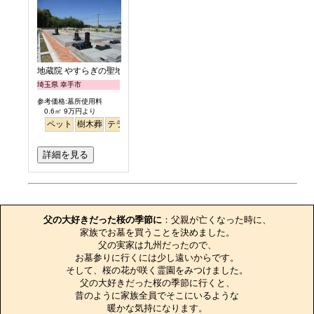
地蔵院 やすらぎの聖地
埼玉県 幸手市
参考価格:墓所使用料
0.6㎡ 9万円より
ペット
樹木葬
テラス
詳細を見る
お墓のエピソード
父の大好きだった桜の季節に
：父親が亡くなった時に、

家族でお墓を買うことを決めました。

父の実家は九州だったので、

お墓参りに行くには少し遠いからです。

そして、桜の花が咲く霊園をみつけました。

父の大好きだった桜の季節に行くと、

昔のように家族全員でそこにいるような

暖かな気持になります。