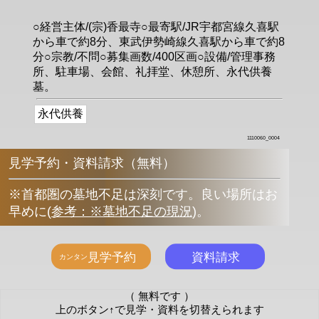
○経営主体/(宗)香最寺○最寄駅/JR宇都宮線久喜駅
から車で約8分、東武伊勢崎線久喜駅から車で約8
分○宗教/不問○募集画数/400区画○設備/管理事務
所、駐車場、会館、礼拝堂、休憩所、永代供養
墓。
永代供養
1110060_0004
見学予約・資料請求（無料）
※首都圏の墓地不足は深刻です。良い場所はお
早めに
(
参考：※墓地不足の現況
)
。
（ 無料です ）
上のボタン↑で見学・資料を切替えられます