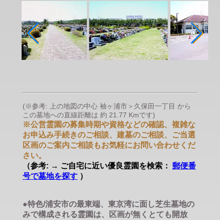
(※参考: 上の地図の中心 袖ヶ浦市＞久保田一丁目 から
この墓地への直線距離は 約 21.77 Kmです)
※公営霊園の募集時期や資格などの確認、複雑な
お申込み手続きのご相談、建墓のご相談、ご当選
区画のご案内ご相談もお気軽にお問い合わせくだ
さい。
（参考: → ご自宅に近い優良霊園を検索：
郵便番
号で墓地を探す
）
●特色/浦安市の最東端、東京湾に面し芝生墓地の
みで構成される霊園は、区画が無くとても開放