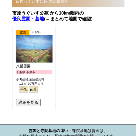
市原うぐいす公苑 の近隣霊園
市原うぐいす公苑 から10km圏内の
優良霊園・墓地
(←まとめて地図で確認)
霊園
4.86km
八幡霊園
千葉県 市原市
参考価格:墓所使用料
1.5㎡ 29万円より
平坦
徒歩
詳細を見る
お墓のミニ知識
霊園と寺院墓地の違い
：寺院墓地は普通は、
