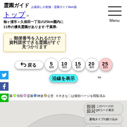
霊園ガイド
お墓探しの老舗・霊園ガイドWeb版
トップ
>
Menu
袖ヶ浦市＞久保田一丁目の25km圏内に
11件の優良霊園があります-千葉県-
→ 郵便番号を入れるだけで
資料請求できる霊園がすぐ
見つかります
list
霊園
寺院
霊廟
神道
公営
※大きな〇は個別ページを閲覧済み
このページの
QRコード表示
墓地タイプの絞り込み