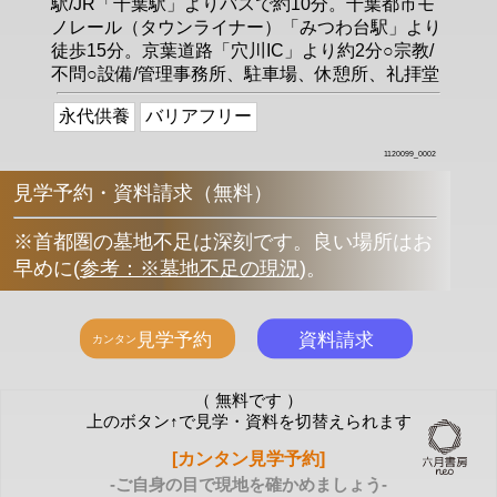
駅/JR「千葉駅」よりバスで約10分。千葉都市モ
ノレール（タウンライナー）「みつわ台駅」より
徒歩15分。京葉道路「穴川IC」より約2分○宗教/
不問○設備/管理事務所、駐車場、休憩所、礼拝堂
永代供養
バリアフリー
1120099_0002
見学予約・資料請求（無料）
※首都圏の墓地不足は深刻です。良い場所はお
早めに
(
参考：※墓地不足の現況
)
。
（ 無料です ）
上のボタン↑で見学・資料を切替えられます
[カンタン見学予約]
-ご自身の目で現地を確かめましょう-