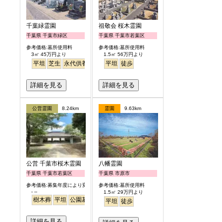
千葉緑霊園
祖敬会 桜木霊園
千葉県 千葉市緑区
千葉県 千葉市若葉区
参考価格:墓所使用料
参考価格:墓所使用料
3㎡ 45万円より
1.5㎡ 56万円より
平坦
芝生
永代供養
平坦
徒歩
詳細を見る
詳細を見る
公営霊園
8.24km
霊園
9.63km
公営 千葉市桜木霊園
八幡霊園
千葉県 千葉市若葉区
千葉県 市原市
参考価格:募集年度により変わります
参考価格:墓所使用料
- --
1.5㎡ 29万円より
樹木葬
平坦
公園墓地
平坦
徒歩
詳細を見る