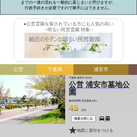
までの一連の流れを一般的に墓じまいと呼びますが、

行政手続きが必要ですので勝手にはできません。
●公営霊園を探されている方にも人気の高い
--明るい民営霊園 特集--
公営
千葉県
浦安市
千葉県 浦安市 日の出
公営 浦安市墓地公
園
墓所使用料
芝生墓地 3.0㎡
45
万円
概要を閉じる
地図に星印をつける