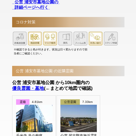
公営 浦安市墓地公園の
詳細ページへ行く
コロナ対策
※確認できると色が付きます。状況は日々変わりますので担
当者にご確認ください。
公営 浦安市墓地公園 の近隣霊園
公営 浦安市墓地公園 から10km圏内の
優良霊園・墓地
(←まとめて地図で確認)
霊廟
4.81km
公営霊園
7.33km
千光寺 月の廟庭
公営 習志野市海浜霊園