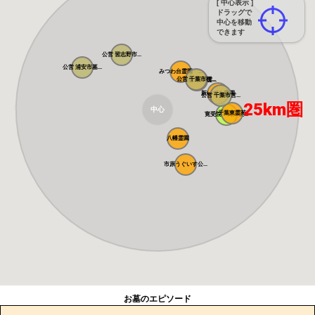
[ 中心表示 ]
ドラッグで
中心を移動
できます
公営 習志野市...
公営 浦安市墓...
みつわ台霊園 ...
公営 千葉市桜...
祖敬会 桜木霊...
新いずみ霊園
公営 千葉市営...
25km圏
中心
千葉東霊苑
寛受院 高田霊...
八幡霊園
市原うぐいす公...
お墓のエピソード