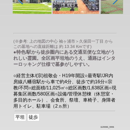
(※参考: 上の地図の中心 袖ヶ浦市＞久保田一丁目 から
この墓地への直線距離は 約 13.34 Kmです)
●特色/駅から徒歩圏内にある交通至便な立地がう
れしい霊園。全区画平坦地のうえ、通路はインタ
ーロッキング仕様で墓参がしやすい。
○経営主体/(宗)祖敬会・H19年開設○最寄駅/JR内
房線八幡宿駅から車で約4分、徒歩で約16分○宗
教/不問○総面積/11,025㎡○総区画数/1,638区画○現
募集区画数/580区画○設備/管理休憩棟（休憩室・
多目的ホール）、会食所、祭壇、車椅子、身障者
用トイレ、駐車場（2ヵ所）
平坦
徒歩
1120065_0006