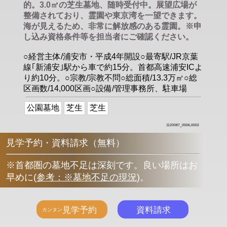
的。3.0㎡の芝生墓地、随時受付中。展望広場が
整備されており、霊園や東京湾を一望できます。
海が見えるため、非常に解放感のある霊園。※申
し込み資格条件等を担当者にご確認ください。
○経営主体/浦安市・平成4年開設○最寄駅/JR京葉
線｢新浦安｣駅から車で約15分。首都高速浦安ICよ
り約10分。○宗教/宗教不問○総面積/13.3万㎡○総
区画数/14,000区画○設備/管理事務所、駐車場
公園墓地
芝生
芝生
1120087_0006,0002
見学予約・資料請求（無料）
※首都圏の墓地不足は深刻です。良い場所はお
早めに
(
参考：※墓地不足の現況
)
。