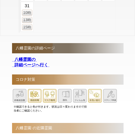
31
10時
13時
15時
八幡霊園の詳細ページ
八幡霊園の
詳細ページへ行く
コロナ対策
※確認できると色が付きます。状況は日々変わりますので担
当者にご確認ください。
八幡霊園 の近隣霊園