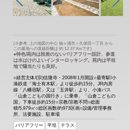
(※参考: 上の地図の中心 袖ヶ浦市＞久保田一丁目 から
この墓地への直線距離は 約 12.37 Kmです)
●特色/苑内は段差のないバリアフリー設計、参道
は水はけのよいインターロッキング。苑内は平坦
地で陽当たりも良好。
○経営主体/(宗)信隆寺・2008年1月開設○最寄駅/小
湊鉄道「海士有木駅」より徒歩約15分。JR内房
線「八幡宿駅」又は「五井駅」より、小湊バス
「山倉こどもの国行き」に乗車、「山倉こどもの
国」下車徒歩約15分○宗教/宗教不問○総面
積/5,979㎡○総区画数/約973区画○設備/管理事務
所、法要施設、駐車場
バリアフリー
平坦
テラス