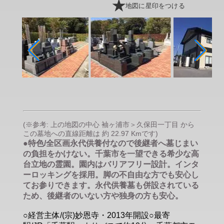
地図に星印をつける
(※参考: 上の地図の中心 袖ヶ浦市＞久保田一丁目 から
この墓地への直線距離は 約 22.97 Kmです)
●特色/全区画永代供養付なので後継者へ墓じまい
の負担をかけない。千葉市を一望できる希少な高
台立地の霊園。園内はバリアフリー設計。インタ
ーロッキングを採用。脚の不自由な方でも安心し
てお参りできます。永代供養墓も併設されている
ため、後継者のいない方や独身の方も安心。
○経営主体/(宗)妙恩寺・2013年開設○最寄