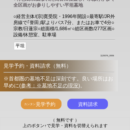
全区画がお参りしやすい平坦墓地
○経営主体/(宗)寛受院・1996年開設○最寄駅/JR外
房線で｢誉田｣駅よりバス7分、またはお車で4分○
宗教/日蓮宗○総面積/1,686㎡○総区画数/277区画○
設備/休憩室、駐車場
平坦
1120076_0006
見学予約・資料請求（無料）
※首都圏の墓地不足は深刻です。良い場所はお
早めに
(
参考：※墓地不足の現況
)
。
（ 無料です ）
上のボタン↑で見学・資料を切替えられます