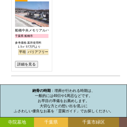
船橋中央メモリアルパーク
千葉県 船橋市
参考価格:墓所使用料
1.5㎡ 57万円より
平坦
バリアフリー
詳細を見る
お墓のミニ知識
納骨の時期
：埋葬が行われる時期は、

一般的には49日や1周忌などです。

お早目の準備をお薦めします。

大切な方との想い出を偲ぶに

ふさわしい優良なお墓を「霊園ガイド」でお探しください。
寺院墓地
千葉県
千葉市緑区