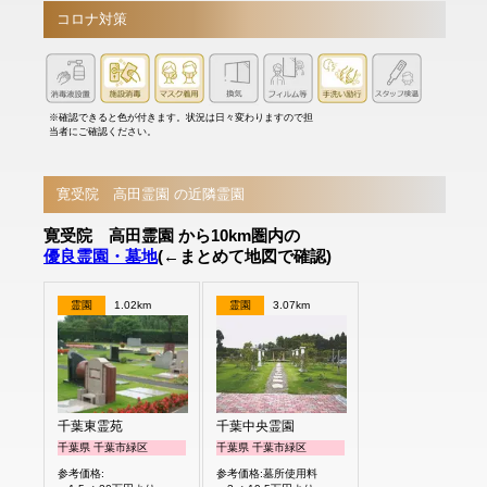
コロナ対策
※確認できると色が付きます。状況は日々変わりますので担
当者にご確認ください。
寛受院 高田霊園 の近隣霊園
寛受院 高田霊園 から10km圏内の
優良霊園・墓地
(←まとめて地図で確認)
霊園
1.02km
霊園
3.07km
千葉東霊苑
千葉中央霊園
千葉県 千葉市緑区
千葉県 千葉市緑区
参考価格:
参考価格:墓所使用料