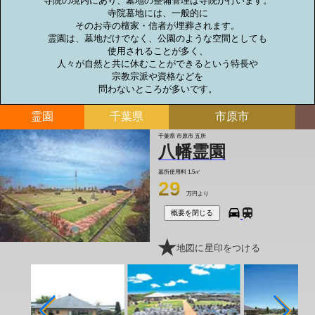
寺院の境内にあり、墓地の整備管理は寺院が行います。

寺院墓地には、一般的に

そのお寺の檀家・信者が埋葬されます。

霊園は、墓地だけでなく、公園のような空間としても

使用されることが多く、

人々が自然と共に休むことができるという特長や

宗教宗派や資格などを

問わないところが多いです。
霊園
千葉県
市原市
千葉県 市原市 五所
八幡霊園
墓所使用料
1.5㎡
29
万円より
概要を閉じる
地図に星印をつける