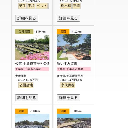
1.5㎡ 20万円より
3㎡ 19.5万円より
芝生
平坦
ペット
バリアフリー
樹木葬
平坦
詳細を見る
詳細を見る
公営霊園
3.54km
霊園
4.12km
公営 千葉市営平和公園
新いずみ霊園
千葉県 千葉市若葉区
千葉県 千葉市若葉区
参考価格:
参考価格:墓所使用料
4.0㎡ 62.5万円
0.8㎡ 24万円より
公園墓地
永代供養
詳細を見る
詳細を見る
霊園
7.13km
霊園
8.08km