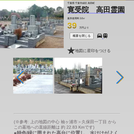
千葉県 千葉市緑区 高田町
寛受院 高田霊園
墓所使用料
3.0㎡
39
万円より
概要を閉じる
地図に星印をつける
(※参考: 上の地図の中心 袖ヶ浦市＞久保田一丁目 から
この墓地への直線距離は 約 22.83 Kmです)
●特色/緑に囲まれた高台に位置し、水はけがよく