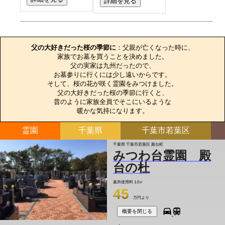
詳細を見る
お墓のエピソード
父の大好きだった桜の季節に
：父親が亡くなった時に、

家族でお墓を買うことを決めました。

父の実家は九州だったので、

お墓参りに行くには少し遠いからです。

そして、桜の花が咲く霊園をみつけました。

父の大好きだった桜の季節に行くと、

昔のように家族全員でそこにいるような

暖かな気持になります。
霊園
千葉県
千葉市若葉区
千葉県 千葉市若葉区 殿台町
みつわ台霊園 殿
台の杜
墓所使用料
1.0㎡
45
万円より
概要を閉じる