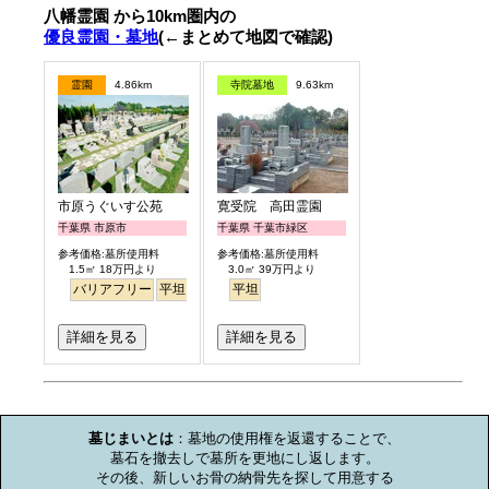
八幡霊園 から10km圏内の
優良霊園・墓地
(←まとめて地図で確認)
霊園
4.86km
寺院墓地
9.63km
市原うぐいす公苑
寛受院 高田霊園
千葉県 市原市
千葉県 千葉市緑区
参考価格:墓所使用料
参考価格:墓所使用料
1.5㎡ 18万円より
3.0㎡ 39万円より
バリアフリー
平坦
テラス
平坦
詳細を見る
詳細を見る
お墓のミニ知識
墓じまいとは
：墓地の使用権を返還することで、

墓石を撤去しで墓所を更地にし返します。

その後、新しいお骨の納骨先を探して用意する
