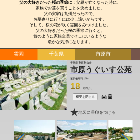
父の大好きだった桜の季節に
：父親が亡くなった時に、

家族でお墓を買うことを決めました。

父の実家は九州だったので、

お墓参りに行くには少し遠いからです。

そして、桜の花が咲く霊園をみつけました。

父の大好きだった桜の季節に行くと、

昔のように家族全員でそこにいるような

暖かな気持になります。
霊園
千葉県
市原市
千葉県 市原市 山倉
市原うぐいす公苑
墓所使用料
1.5㎡
18
万円より
概要を閉じる
地図に星印をつける