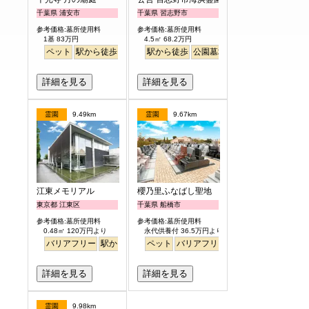
千葉県 浦安市
千葉県 習志野市
参考価格:墓所使用料
参考価格:墓所使用料
1基 83万円
4.5㎡ 68.2万円
ペット
駅から徒歩
駅から徒歩
公園墓地
海が見える
詳細を見る
詳細を見る
霊園
9.49km
霊園
9.67km
江東メモリアル
櫻乃里ふなばし聖地
東京都 江東区
千葉県 船橋市
参考価格:墓所使用料
参考価格:墓所使用料
0.48㎡ 120万円より
永代供養付 36.5万円より
バリアフリー
駅から徒歩
平坦
ペット
永代供養
バリアフリー
永代供養
駅から徒
詳細を見る
詳細を見る
霊園
9.98km