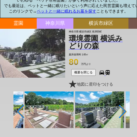
いわゆる「ペット専用霊園」が多く利用されていました。

でも最近は、ペットと一緒に眠りたいという声に応えた民営霊園も増えてい
このリンクで→
ペットと一緒に眠れるお墓を探す
こともできます。
霊園
神奈川県
横浜市緑区
神奈川県 横浜市緑区 長津田町
環境霊園 横浜み
どりの森
墓所使用料
1.65㎡
80
万円より
概要を閉じる
地図に星印をつける