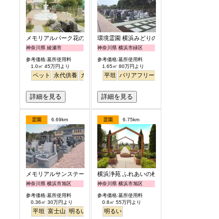
メモリアルパーク花の郷聖地 相模大塚
環境霊園 横浜みどりの森
神奈川県 綾瀬市
神奈川県 横浜市緑区
参考価格:墓所使用料
参考価格:墓所使用料
1.0㎡ 45万円より
1.65㎡ 80万円より
ペット
永代供養
ガーデニング
平坦
駅から徒歩
バリアフリー
徒歩
明るい
詳細を見る
詳細を見る
霊園
6.69km
霊園
6.75km
メモリアルサンステージ
横浜浄苑 ふれあいの杜
神奈川県 横浜市旭区
神奈川県 横浜市旭区
参考価格:墓所使用料
参考価格:墓所使用料
0.36㎡ 30万円より
0.8㎡ 55万円より
平坦
富士山
明るい
明るい