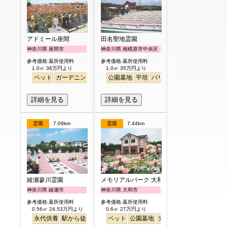
アドミール座間
田名聖地霊園
神奈川県 座間市
神奈川県 相模原市中央区
参考価格:墓所使用料
参考価格:墓所使用料
1.0㎡ 36万円より
1.0㎡ 35万円より
ペット
ガーデニング
バリアフリー
公園墓地
平坦
バリアフリー
明るい
詳細を見る
詳細を見る
霊園
7.09km
霊園
7.44km
綾瀬蓼川霊園
メモリアルパーク 大和墓苑 ふれあいの郷
神奈川県 綾瀬市
神奈川県 大和市
参考価格:墓所使用料
参考価格:墓所使用料
0.56㎡ 24.53万円より
0.6㎡ 27万円より
永代供養
駅から徒歩
明るい
ペット
公園墓地
テラス
駅から徒歩
明る