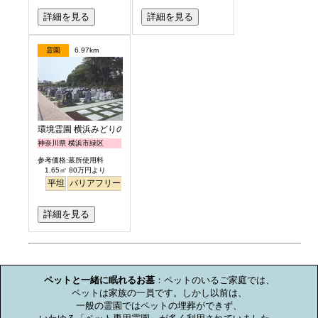
詳細を見る
詳細を見る
霊園
6.97km
環境霊園 横浜みどりの森
神奈川県 横浜市緑区
参考価格:墓所使用料
1.65㎡ 80万円より
平坦
バリアフリー
徒歩
明るい
詳細を見る
お墓のミニ知識
ペットと一緒に眠れるお墓
：ペットのいるご家庭では、

ペットは家族の一員です。しかし以前は、

一般の霊園ではペットの埋葬ができず、
