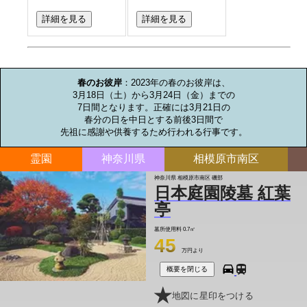
詳細を見る
詳細を見る
お墓のミニ知識
春のお彼岸
：2023年の春のお彼岸は、

3月18日（土）から3月24日（金）までの

7日間となります。正確には3月21日の

春分の日を中日とする前後3日間で

先祖に感謝や供養するため行われる行事です。
霊園
神奈川県
相模原市南区
神奈川県 相模原市南区 磯部
日本庭園陵墓 紅葉
亭
墓所使用料
0.7㎡
45
万円より
概要を閉じる
地図に星印をつける