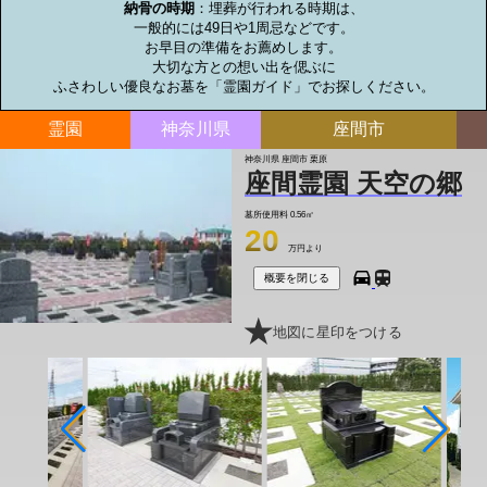
納骨の時期
：埋葬が行われる時期は、

一般的には49日や1周忌などです。

お早目の準備をお薦めします。

大切な方との想い出を偲ぶに

ふさわしい優良なお墓を「霊園ガイド」でお探しください。
霊園
神奈川県
座間市
神奈川県 座間市 栗原
座間霊園 天空の郷
墓所使用料
0.56㎡
20
万円より
概要を閉じる
地図に星印をつける