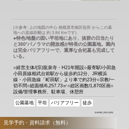
(※参考: 上の地図の中心 相模原市南区役所 からこの墓
地への直線距離は 約 3.84 Kmです)
●特色/地盤の固い平坦地にあり、抜群の日当たり
と360°パノラマの開放感が特長の公園墓地。園内
は完全バリアフリーで、重厚な合祀墓も完成して
いる。
○経営主体/(宗)龍泉寺・H21年開設○最寄駅/小田急
小田原線相武台前駅から徒歩約12分、JR横浜
線・小田急線「町田駅」より車で約23分○宗教/一
切不問○総面積/6,257.73㎡○総区画数/1,870区画○
設備/管理事務所、駐車場、休憩所
公園墓地
平坦
バリアフリー
徒歩
1140068_0001,0005
見学予約・資料請求（無料）