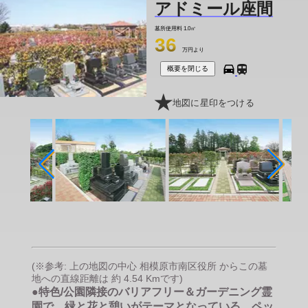
アドミール座間
墓所使用料
1.0㎡
36
万円より
概要を閉じる
地図に星印をつける
(※参考: 上の地図の中心 相模原市南区役所 からこの墓
地への直線距離は 約 4.54 Kmです)
●特色/公園隣接のバリアフリー＆ガーデニング霊
園で、緑と花と憩いがテーマとなっている。ペッ