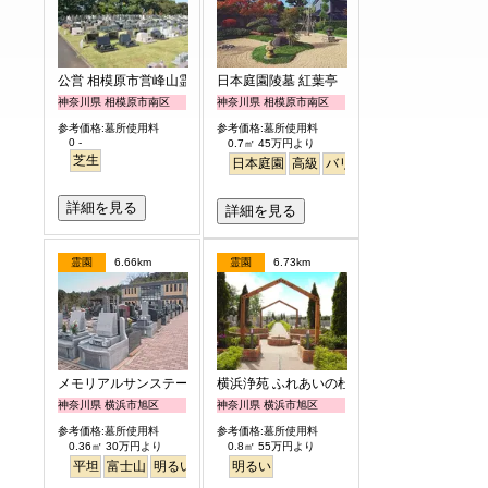
公営 相模原市営峰山霊園
日本庭園陵墓 紅葉亭
神奈川県 相模原市南区
神奈川県 相模原市南区
参考価格:墓所使用料
参考価格:墓所使用料
0 -
0.7㎡ 45万円より
芝生
日本庭園
高級
バリアフリー
明るい
詳細を見る
詳細を見る
霊園
6.66km
霊園
6.73km
メモリアルサンステージ
横浜浄苑 ふれあいの杜
神奈川県 横浜市旭区
神奈川県 横浜市旭区
参考価格:墓所使用料
参考価格:墓所使用料
0.36㎡ 30万円より
0.8㎡ 55万円より
平坦
富士山
明るい
明るい