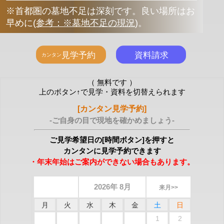
※首都圏の墓地不足は深刻です。良い場所はお
早めに
(
参考：※墓地不足の現況
)
。
（ 無料です ）
上のボタン↑で見学・資料を切替えられます
[カンタン見学予約]
-ご自身の目で現地を確かめましょう-
ご見学希望日の[時間ボタン]を押すと
カンタンに見学予約できます
・年末年始はご案内ができない場合もあります。
2026年 8月
来月>>
月
火
水
木
金
土
日
1
2