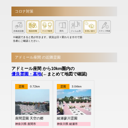
コロナ対策
※確認できると色が付きます。状況は日々変わりますので担
当者にご確認ください。
アドミール座間 の近隣霊園
アドミール座間 から10km圏内の
優良霊園・墓地
(←まとめて地図で確認)
霊園
0.72km
霊園
3.04km
座間霊園 天空の郷
綾瀬蓼川霊園
神奈川県 座間市
神奈川県 綾瀬市