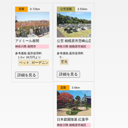
霊園
0.72km
公営霊園
3.52km
アドミール座間
公営 相模原市営峰山霊園
神奈川県 座間市
神奈川県 相模原市南区
参考価格:墓所使用料
参考価格:墓所使用料
0 -
1.0㎡ 36万円より
芝生
ペット
ガーデニング
バリアフリー
詳細を見る
詳細を見る
霊園
3.6km
日本庭園陵墓 紅葉亭
神奈川県 相模原市南区