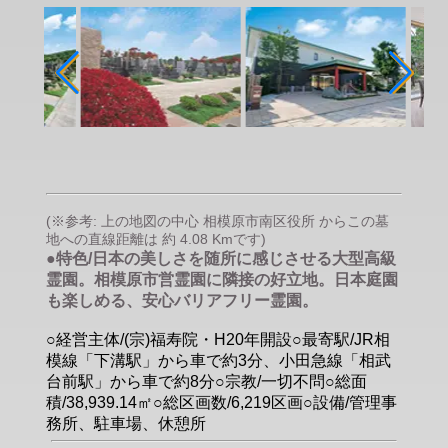
(※参考: 上の地図の中心 相模原市南区役所 からこの墓
地への直線距離は 約 4.08 Kmです)
●特色/日本の美しさを随所に感じさせる大型高級
霊園。相模原市営霊園に隣接の好立地。日本庭園
も楽しめる、安心バリアフリー霊園。
○経営主体/(宗)福寿院・H20年開設○最寄駅/JR相
模線「下溝駅」から車で約3分、小田急線「相武
台前駅」から車で約8分○宗教/一切不問○総面
積/38,939.14㎡○総区画数/6,219区画○設備/管理事
務所、駐車場、休憩所