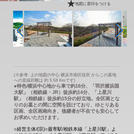
地図に星印をつける
(※参考: 上の地図の中心 横浜市南区役所 からこの墓地
への直線距離は 約 5.58 Kmです)
●特色/横浜中心地から車で約16分、「羽沢横浜国
大駅」（相鉄線・JR）徒歩約14分、「上星川
駅」（相鉄線）徒歩約15分の好立地。全区画とな
りのお墓との間に空間を設けており、ゆとりある
区画、全区画南向き、後継者が不在でも安心して
お求めいただけます。
○経営主体/(宗)○最寄駅/相鉄本線「上星川駅」よ