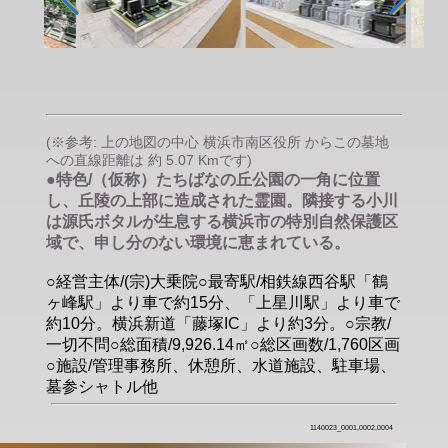
(※参考: 上の地図の中心 横浜市南区役所 からこの墓地
への直線距離は 約 5.07 Kmです)
●特色/（仮称）たちばなの丘公園の一角に位置
し、丘陵の上部に造成された霊園。隣接する小川
は源氏ボタルが生息する横浜市の特別自然保護区
域で、申し分のない環境に恵まれている。
○経営主体/(宗)大乗院○最寄駅/相鉄線西谷駅「鶴
ヶ峰駅」より車で約15分、「上星川駅」より車で
約10分。横浜新道「藤塚IC」より約3分。○宗教/
一切不問○総面積/9,926.14㎡○総区画数/1,760区画
○施設/管理事務所、休憩所、水道施設、駐車場、
墓参シャトル他
1140023_0001,0002,0004