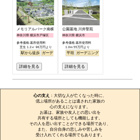
メモリアルパーク南横浜
公園墓地 川井聖苑
神奈川県 横浜市戸塚区
神奈川県 横浜市
参考価格:墓所使用料
参考価格:墓所使用料
芝生 1.2㎡ 96万円より
1.0m 55万円より
駅から徒歩
ガーデニング
バリアフリー
平坦
ガーデニング
ペット
永代供養
永代供養
詳細を見る
詳細を見る
お墓のエピソード
心の支え
：大切な人が亡くなった時に、

偲ぶ場所があることは遺された家族の

心の支えになります。

お墓は、家族や友人との思い出を

共有する場所としても機能します。

その人を思い出すことができる場所であり、

また、自分自身の悲しみや苦しみを

受け入れてくれる場所でもあります。