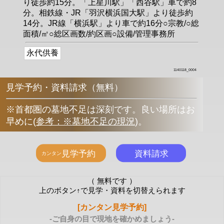
り徒歩約15分。「上星川駅」「西谷駅」車で約8
分。相鉄線・JR「羽沢横浜国大駅」より徒歩約
14分。JR線「横浜駅」より車で約16分○宗教/○総
面積/㎡○総区画数/約区画○設備/管理事務所
永代供養
1140118_0004
見学予約・資料請求（無料）
※首都圏の墓地不足は深刻です。良い場所はお
早めに
(
参考：※墓地不足の現況
)
。
（ 無料です ）
上のボタン↑で見学・資料を切替えられます
[カンタン見学予約]
-ご自身の目で現地を確かめましょう-