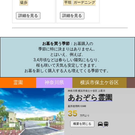
徒歩
平坦
ガーデニング
永代供養
詳細を見る
詳細を見る
お墓のミニ知識
お墓を買う季節
：お墓購入の

季節に特に決まりはありません。

とはいえ、例えば、

3,4月頃などは春らしい陽気にもなり、

桜も咲いて天気も安定してきます。

お墓を新しく購入する人も増えてくる季節です。
霊園
神奈川県
横浜市保土ケ谷区
神奈川県 横浜市保土ケ谷区 上星川
あおぞら霊園
墓所使用料
0.648
35
万円より
概要を閉じる