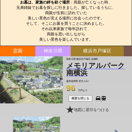
お墓は、家族の絆を紡ぐ場所
：両親が亡くなった時、

兄弟姉妹でお墓を探しに行きました。探しているうちに、

両親が生前に訪れていた

美しい景色が見える場所に出会ったのです。

そして、そこにお墓を買うことに決めました。

それ以来家族で毎年訪れて、

両親を思い出しながら

美しい景色を楽しんでいます。
霊園
神奈川県
横浜市戸塚区
神奈川県 横浜市戸塚区 品濃町
メモリアルパーク
南横浜
墓所使用料
芝生 1.2㎡
96
万円より
概要を閉じる
地図に星印をつける