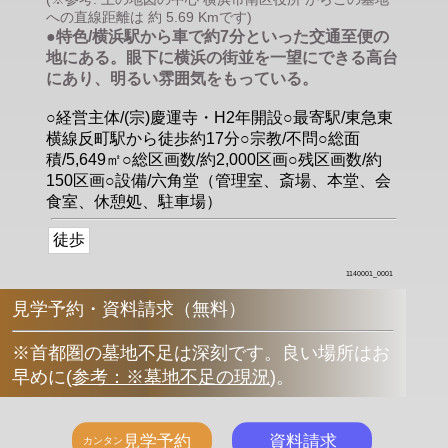
への直線距離は 約 5.69 Kmです)
●特色/横浜駅から車で約7分といった交通至便の
地にある。眼下に横浜の街並を一望にできる高台
にあり、明るい雰囲気をもっている。
○経営主体/(宗)慶運寺・H2年開設○最寄駅/東急東
横線反町駅から徒歩約17分○宗教/不問○総面
積/5,649㎡○総区画数/約2,000区画○残区画数/約
150区画○設備/六角堂（管理室、斎場、本堂、会
食室、休憩処、駐車場）
徒歩
1140001_0001
見学予約・資料請求（無料）
※首都圏の墓地不足は深刻です。良い場所はお
早めに
(
参考：※墓地不足の現況
)
。