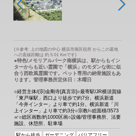
(※参考: 上の地図の中心 横浜市南区役所 からこの墓地
への直線距離は 約 5.01 Kmです)
●特色/メモリアルパーク南横浜は、駅からもイン
ターからも近い霊園で「横浜」のモダンな街に似
合う西欧風霊園です。ペット専用の納骨施設もあ
ります。管理事務所定休日：木曜日
○経営主体/(宗)金剛寺[真言宗]○最寄駅/JR横須賀線
「東戸塚駅」西口より徒歩で約7分。横浜新道
「今井インター」より車で約1分。横浜新道「川
上インター」より車で約3分○宗教/○総面積/3573
㎡○総区画数/約1000区画○設備/管理事務所、法要
施設、休憩所、駐車場
駅から徒歩
ガーデニング
バリアフリー