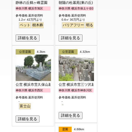
静林の丘鶴ヶ峰霊園
朝陽の杜墓苑(東の丘)
神奈川県 横浜市旭区
神奈川県 横浜市保土ケ谷区
参考価格:墓所使用料
参考価格:墓所使用料
1.2㎡ 42万円より
0.6㎡ 30万円より
ペット
樹木葬
バリアフリー
明るい
詳細を見る
詳細を見る
公営霊園
4.3km
公営霊園
4.32km
公営 横浜市営久保山墓地
公営 横浜市営三ツ沢墓地
神奈川県 横浜市西区
神奈川県 横浜市神奈川区
参考価格:墓所使用料
参考価格:墓所使用料
-
-
富士山
詳細を見る
詳細を見る
霊園
4.68km