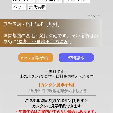
ペット
永代供養
1140123_0001
見学予約・資料請求（無料）
※首都圏の墓地不足は深刻です。良い場所はお
早めに
(
参考：※墓地不足の現況
)
。
（ 無料です ）
上のボタン↑で見学・資料を切替えられます
[カンタン見学予約]
-ご自身の目で現地を確かめましょう-
ご見学希望日の[時間ボタン]を押すと
カンタンに見学予約できます
・年末年始はご案内ができない場合もあります。