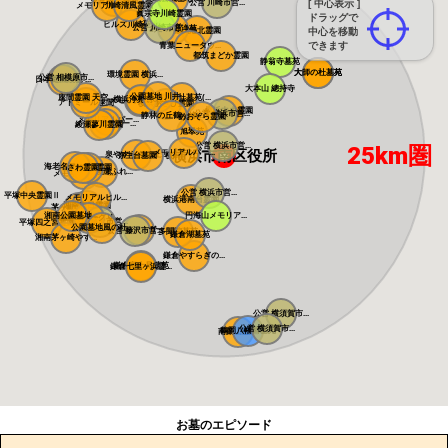
東京多摩霊園
公営 川崎市営...
[ 中心表示 ]
メモリアルフォ...
川崎清風霊園
眞宗寺川崎霊園
ドラッグで
ヒルズ川崎聖地
公営 川崎市営...
あざみ野浄苑
都筑港北霊園
中心を移動
できます
青葉ニュータウ...
都筑まどか霊園
静翁寺墓苑
大師の杜墓苑
大師の杜墓苑
環境霊園 横浜...
公営 相模原市...
日本庭園陵墓 ...
大本山 總持寺
公園墓地 川井...
座間霊園 天空...
朝陽の杜墓苑(...
横浜浄苑 ふれ...
メモリアルサン...
アドミール座間
横浜あさひ霊園
横浜中央霊園
公営 横浜市営...
静林の丘鶴ヶ峰...
あおぞら霊園
メモリアルパー...
メモリアルパー...
綾瀬蓼川霊園
旭翠苑
公営 横浜市営...
25km圏
横浜市南区役所
メモリアルパー...
泉やすらぎの丘...
弥生台墓園 横...
海老名フォーシ...
県央綾瀬霊園
さわ霊園
藤沢・綾瀬ふれ...
メモリアルパー...
公営 横浜市営...
平塚中央霊園Ⅱ
メモリアルヒル...
横浜港南台霊園
湘南恵日霊園
茅ヶ崎霊園 永...
湘南公園墓地 ...
円海山メモリア...
湘南エバーグリ...
公営 藤沢市営...
平塚四之宮霊園
公園墓地風の杜...
メモリアルガー...
公営 藤沢市営...
多聞院墓苑
鎌倉湖墓苑
湘南茅ヶ崎やす...
鎌倉やすらぎの...
鎌倉富士見墓苑
鎌倉七里ヶ浜霊...
公営 横須賀市...
公営 横須賀市...
鶴岡八幡宮墓苑
南葉山霊園
お墓のエピソード