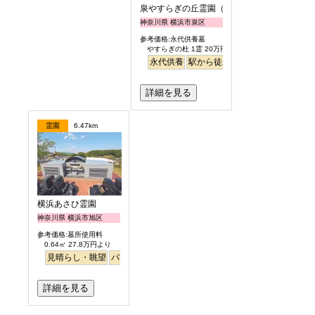
泉やすらぎの丘霊園（永代供養墓）
神奈川県 横浜市泉区
参考価格:永代供養墓
やすらぎの杜 1霊 20万円
永代供養
駅から徒歩
詳細を見る
霊園
6.47km
横浜あさひ霊園
神奈川県 横浜市旭区
参考価格:墓所使用料
0.64㎡ 27.8万円より
見晴らし・眺望
バリアフリー
明るい
詳細を見る