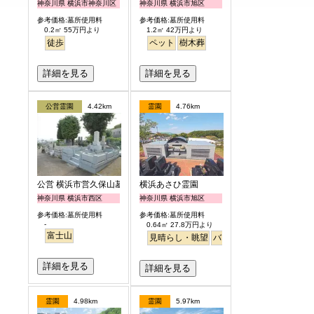
神奈川県 横浜市神奈川区
神奈川県 横浜市旭区
参考価格:墓所使用料
参考価格:墓所使用料
0.2㎡ 55万円より
1.2㎡ 42万円より
徒歩
ペット
樹木葬
詳細を見る
詳細を見る
公営霊園
4.42km
霊園
4.76km
公営 横浜市営久保山墓地
横浜あさひ霊園
神奈川県 横浜市西区
神奈川県 横浜市旭区
参考価格:墓所使用料
参考価格:墓所使用料
-
0.64㎡ 27.8万円より
富士山
見晴らし・眺望
バリアフリー
明るい
詳細を見る
詳細を見る
霊園
4.98km
霊園
5.97km