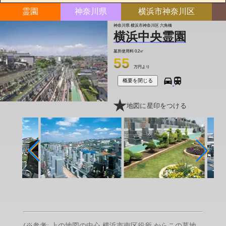
霊園
神奈川県
横浜市神奈川区
神奈川県 横浜市神奈川区 六角橋
横浜中央霊園
墓所使用料
0.2㎡
55
万円より
概要を閉じる
地図に星印をつける
(※参考: 上の地図の中心 横浜市南区役所 からこの墓地