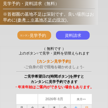
見学予約・資料請求（無料）
※首都圏の墓地不足は深刻です。良い場所はお
早めに
(
参考：※墓地不足の現況
)
。
（ 無料です ）
上のボタン↑で見学・資料を切替えられます
[カンタン見学予約]
-ご自身の目で現地を確かめましょう-
ご見学希望日の[時間ボタン]を押すと
カンタンに見学予約できます
・年末年始はご案内ができない場合もあります。
2026年 8月
来月>>
月
火
水
木
金
土
日