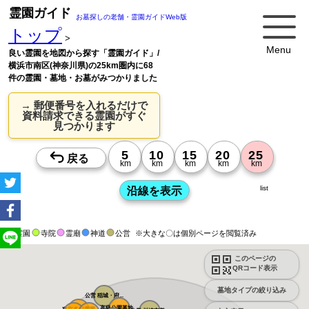
霊園ガイド
お墓探しの老舗・霊園ガイドWeb版
トップ
>
Menu
良い霊園を地図から探す「霊園ガイド」/
横浜市南区(神奈川県)の25km圏内に68
件の霊園・墓地・お墓がみつかりました
→ 郵便番号を入れるだけで
資料請求できる霊園がすぐ
見つかります
list
霊園
寺院
霊廟
神道
公営
※大きな〇は個別ページを閲覧済み
このページの
QRコード表示
墓地タイプの絞り込み
公営 稲城・府...
高級公園墓地 ...