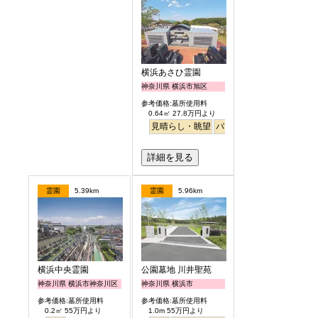
横浜あさひ霊園
神奈川県 横浜市旭区
参考価格:墓所使用料
0.64㎡ 27.8万円より
見晴らし・眺望
バリアフリー
明るい
詳細を見る
霊園
5.39km
霊園
5.96km
横浜中央霊園
公園墓地 川井聖苑
神奈川県 横浜市神奈川区
神奈川県 横浜市
参考価格:墓所使用料
参考価格:墓所使用料
0.2㎡ 55万円より
1.0m 55万円より