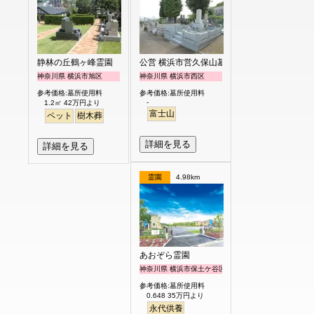
静林の丘鶴ヶ峰霊園
公営 横浜市営久保山墓地
神奈川県 横浜市旭区
神奈川県 横浜市西区
参考価格:墓所使用料
参考価格:墓所使用料
-
1.2㎡ 42万円より
富士山
ペット
樹木葬
詳細を見る
詳細を見る
霊園
4.98km
あおぞら霊園
神奈川県 横浜市保土ケ谷区
参考価格:墓所使用料
0.648 35万円より
永代供養