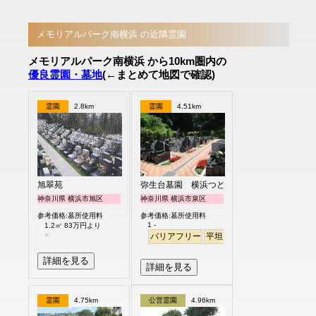
メモリアルパーク南横浜 の近隣霊園
メモリアルパーク南横浜 から10km圏内の
優良霊園・墓地
(←まとめて地図で確認)
霊園
2.8km
霊園
4.51km
旭翠苑
弥生台墓園 横浜つどいの森
神奈川県 横浜市旭区
神奈川県 横浜市泉区
参考価格:墓所使用料
参考価格:墓所使用料
1 -
1.2㎡ 83万円より
バリアフリー
平坦
耐震
駅から徒歩
詳細を見る
詳細を見る
霊園
4.75km
公営霊園
4.96km