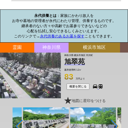
お墓のミニ知識
永代供養とは
：家族にかわり故人を

お寺や墓地の管理者が永代にわたり管理、供養するものです。

継承者のない方々や高齢でお墓参りできないなどの

心配を払拭し安心できるしくみといえます。

このリンクで→
永代供養のあるお墓を探す
こともできます。
霊園
神奈川県
横浜市旭区
神奈川県 横浜市旭区 市沢町
旭翠苑
墓所使用料
1.2㎡
83
万円より
概要を閉じる
地図に星印をつける