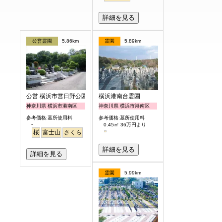
詳細を見る
公営霊園
5.86km
霊園
5.89km
公営 横浜市営日野公園墓地
横浜港南台霊園
神奈川県 横浜市港南区
神奈川県 横浜市港南区
参考価格:墓所使用料
参考価格:墓所使用料
-
0.45㎡ 36万円より
桜
富士山
さくら
詳細を見る
詳細を見る
霊園
5.99km