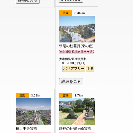
霊園
3.36km
朝陽の杜墓苑(東の丘)
神奈川県 横浜市保土ケ谷区
参考価格:墓所使用料
0.6㎡ 30万円より
バリアフリー
明るい
詳細を見る
霊園
3.51km
霊園
3.7km
横浜中央霊園
静林の丘鶴ヶ峰霊園