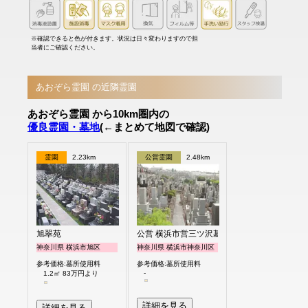
※確認できると色が付きます。状況は日々変わりますので担
当者にご確認ください。
あおぞら霊園 の近隣霊園
あおぞら霊園 から10km圏内の
優良霊園・墓地
(←まとめて地図で確認)
霊園
2.23km
公営霊園
2.48km
旭翠苑
公営 横浜市営三ツ沢墓地
神奈川県 横浜市旭区
神奈川県 横浜市神奈川区
参考価格:墓所使用料
参考価格:墓所使用料
-
1.2㎡ 83万円より
詳細を見る
詳細を見る