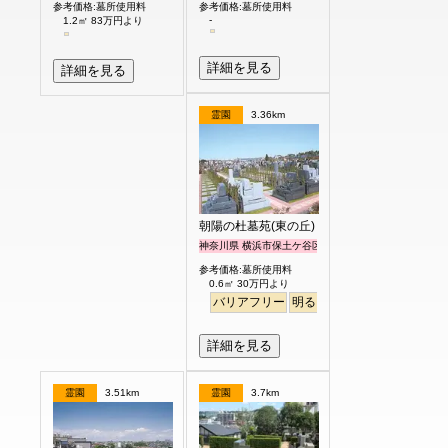
参考価格:墓所使用料
参考価格:墓所使用料
-
1.2㎡ 83万円より
詳細を見る
詳細を見る
霊園
3.36km
朝陽の杜墓苑(東の丘)
神奈川県 横浜市保土ケ谷区
参考価格:墓所使用料
0.6㎡ 30万円より
バリアフリー
明るい
詳細を見る
霊園
3.51km
霊園
3.7km