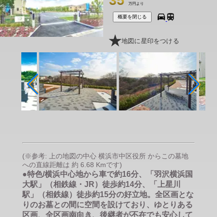
35
万円より
概要を閉じる
地図に星印をつける
(※参考: 上の地図の中心 横浜市中区役所 からこの墓地
への直線距離は 約 6.68 Kmです)
●特色/横浜中心地から車で約16分、「羽沢横浜国
大駅」（相鉄線・JR）徒歩約14分、「上星川
駅」（相鉄線）徒歩約15分の好立地。全区画とな
りのお墓との間に空間を設けており、ゆとりある
区画、全区画南向き、後継者が不在でも安心して