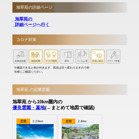
旭翠苑の詳細ページ
旭翠苑の
詳細ページへ行く
コロナ対策
※確認できると色が付きます。状況は日々変わりますので担
当者にご確認ください。
旭翠苑 の近隣霊園
旭翠苑 から10km圏内の
優良霊園・墓地
(←まとめて地図で確認)
霊園
2.23km
霊園
2.8km