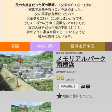
父の大好きだった桜の季節に
：父親が亡くなった時に、

家族でお墓を買うことを決めました。

父の実家は九州だったので、

お墓参りに行くには少し遠いからです。

そして、桜の花が咲く霊園をみつけました。

父の大好きだった桜の季節に行くと、

昔のように家族全員でそこにいるような

暖かな気持になります。
霊園
神奈川県
横浜市戸塚区
神奈川県 横浜市戸塚区 品濃町
メモリアルパーク
南横浜
墓所使用料
芝生 1.2㎡
96
万円より
概要を閉じる
地図に星印をつける