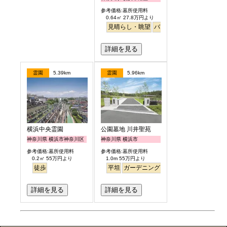
参考価格:墓所使用料
0.64㎡ 27.8万円より
見晴らし・眺望
バリアフリー
明るい
詳細を見る
霊園
5.39km
霊園
5.96km
横浜中央霊園
公園墓地 川井聖苑
神奈川県 横浜市神奈川区
神奈川県 横浜市
参考価格:墓所使用料
参考価格:墓所使用料
0.2㎡ 55万円より
1.0m 55万円より
徒歩
平坦
ガーデニング
永代供養
詳細を見る
詳細を見る
お墓のエピソード