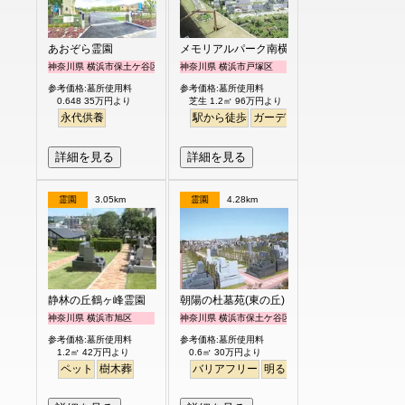
あおぞら霊園
メモリアルパーク南横浜
神奈川県 横浜市保土ケ谷区
神奈川県 横浜市戸塚区
参考価格:墓所使用料
参考価格:墓所使用料
0.648 35万円より
芝生 1.2㎡ 96万円より
永代供養
駅から徒歩
ガーデニング
バリアフリー
詳細を見る
詳細を見る
霊園
3.05km
霊園
4.28km
静林の丘鶴ヶ峰霊園
朝陽の杜墓苑(東の丘)
神奈川県 横浜市旭区
神奈川県 横浜市保土ケ谷区
参考価格:墓所使用料
参考価格:墓所使用料
1.2㎡ 42万円より
0.6㎡ 30万円より
ペット
樹木葬
バリアフリー
明るい