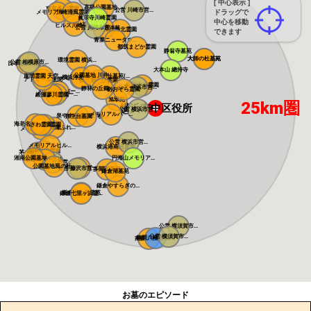
[ 中心表示 ]
高級公園墓地 ...
東京多摩霊園
公営 川崎市営...
ドラッグで
メモリアルフォ...
川崎清風霊園
眞宗寺川崎霊園
中心を移動
ヒルズ川崎聖地
公営 川崎市営...
あざみ野浄苑
都筑港北霊園
できます
青葉ニュータウ...
都筑まどか霊園
静翁寺墓苑
大師の杜墓苑
大師の杜墓苑
環境霊園 横浜...
公営 相模原市...
日本庭園陵墓 ...
大本山 總持寺
公園墓地 川井...
座間霊園 天空...
朝陽の杜墓苑(...
横浜浄苑 ふれ...
メモリアルサン...
アドミール座間
横浜あさひ霊園
横浜中央霊園
公営 横浜市営...
静林の丘鶴ヶ峰...
あおぞら霊園
メモリアルパー...
メモリアルパー...
綾瀬蓼川霊園
旭翠苑
25km圏
横浜市中区役所
公営 横浜市営...
メモリアルパー...
泉やすらぎの丘...
弥生台墓園 横...
海老名フォーシ...
県央綾瀬霊園
さわ霊園
藤沢・綾瀬ふれ...
メモリアルパー...
公営 横浜市営...
メモリアルヒル...
横浜港南台霊園
湘南恵日霊園
茅ヶ崎霊園 永...
湘南公園墓地 ...
円海山メモリア...
湘南エバーグリ...
公営 藤沢市営...
公園墓地風の杜...
メモリアルガー...
公営 藤沢市営...
多聞院墓苑
鎌倉湖墓苑
鎌倉やすらぎの...
鎌倉富士見墓苑
鎌倉七里ヶ浜霊...
公営 横須賀市...
公営 横須賀市...
鶴岡八幡宮墓苑
南葉山霊園
お墓のエピソード