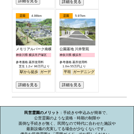
詳細を見る
詳細を見る
霊園
4.98km
霊園
5.97km
メモリアルパーク南横浜
公園墓地 川井聖苑
神奈川県 横浜市戸塚区
神奈川県 横浜市
参考価格:墓所使用料
参考価格:墓所使用料
芝生 1.2㎡ 96万円より
1.0m 55万円より
駅から徒歩
ガーデニング
バリアフリー
平坦
ガーデニング
ペット
永代供養
永代供養
詳細を見る
詳細を見る
お墓のミニ知識
民営霊園のメリット
：手続きや申込みが簡単で、

公営霊園のような資格・時期の制限や

面倒な手続きが無く、民間なので時代に合わせた施設や

最新設備の充実してる場合が少なくないです。
