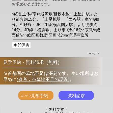
お求めいただけます。
○経営主体/(宗)○最寄駅/相鉄本線「上星川駅」よ
り徒歩約15分。「上星川駅」「西谷駅」車で約8
分。相鉄線・JR「羽沢横浜国大駅」より徒歩約
14分。JR線「横浜駅」より車で約16分○宗教/○総
面積/㎡○総区画数/約区画○設備/管理事務所
永代供養
1140118_0004
見学予約・資料請求（無料）
※首都圏の墓地不足は深刻です。良い場所はお
早めに
(
参考：※墓地不足の現況
)
。
（ 無料です ）