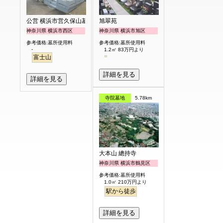
公営 横浜市営久保山墓地
旭翠苑
神奈川県 横浜市西区
神奈川県 横浜市旭区
参考価格:墓所使用料
参考価格:墓所使用料
-
1.2㎡ 83万円より
富士山
詳細を見る
詳細を見る
寺院墓地
5.78km
大本山 總持寺
神奈川県 横浜市鶴見区
参考価格:墓所使用料
1.0㎡ 210万円より
駅から徒歩
詳細を見る