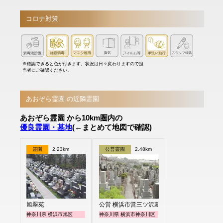
コロナ対策
※確認できると色が付きます。状況は日々変わりますので担
当者にご確認ください。
あおぞら霊園 の近隣霊園
あおぞら霊園 から10km圏内の
優良霊園・墓地
(←まとめて地図で確認)
霊園
2.23km
公営霊園
2.48km
旭翠苑
公営 横浜市営三ツ沢墓地
神奈川県 横浜市旭区
神奈川県 横浜市神奈川区