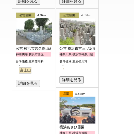
詳細を見る
詳細を見る
公営霊園
4.3km
公営霊園
4.32km
公営 横浜市営久保山墓地
公営 横浜市営三ツ沢墓地
神奈川県 横浜市西区
神奈川県 横浜市神奈川区
参考価格:墓所使用料
参考価格:墓所使用料
-
-
富士山
詳細を見る
詳細を見る
霊園
4.68km
横浜あさひ霊園
神奈川県 横浜市旭区