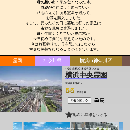
母の想い出
：母が亡くなった時、

母親が生前によく通っていた

路地の近くにある霊園を選んで、

お墓を購入しました。

そして、買ったその日に墓地に行った家族は、

奇妙な現象に遭遇しました。

母が生前よく見ていた桜の木が、

今年初めて満開を迎えていたのです。

今はお墓参りで、母を思い出しながら、

幸せな気持ちになることができています。
霊園
神奈川県
横浜市神奈川区
神奈川県 横浜市神奈川区 六角橋
横浜中央霊園
墓所使用料
0.2㎡
55
万円より
概要を閉じる
地図に星印をつける