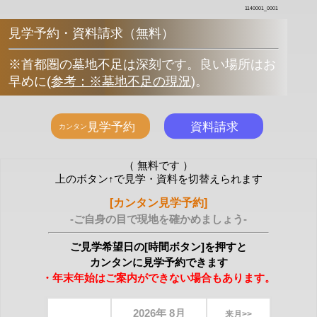
1140001_0001
見学予約・資料請求（無料）
※首都圏の墓地不足は深刻です。良い場所はお
早めに
(
参考：※墓地不足の現況
)
。
（ 無料です ）
上のボタン↑で見学・資料を切替えられます
[カンタン見学予約]
-ご自身の目で現地を確かめましょう-
ご見学希望日の[時間ボタン]を押すと
カンタンに見学予約できます
・年末年始はご案内ができない場合もあります。
2026年 8月
来月>>