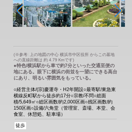
(※参考: 上の地図の中心 横浜市中区役所 からこの墓地
への直線距離は 約 4.79 Kmです)
●特色/横浜駅から車で約7分といった交通至便の
地にある。眼下に横浜の街並を一望にできる高台
にあり、明るい雰囲気をもっている。
○経営主体/(宗)慶運寺・H2年開設○最寄駅/東急東
横線反町駅から徒歩約17分○宗教/不問○総面
積/5,649㎡○総区画数/約2,000区画○残区画数/約
150区画○設備/六角堂（管理室、斎場、本堂、会
食室、休憩処、駐車場）
徒歩