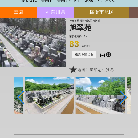
優良な民営霊園も「霊園ガイド」でお探しください。
霊園
神奈川県
横浜市旭区
神奈川県 横浜市旭区 市沢町
旭翠苑
墓所使用料
1.2㎡
83
万円より
概要を閉じる
地図に星印をつける