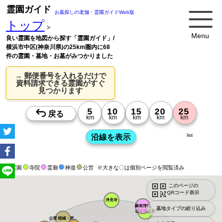
霊園ガイド
お墓探しの老舗・霊園ガイドWeb版
トップ
>
Menu
良い霊園を地図から探す「霊園ガイド」/
横浜市中区(神奈川県)の25km圏内に68
件の霊園・墓地・お墓がみつかりました
→ 郵便番号を入れるだけで
資料請求できる霊園がすぐ
見つかります
list
霊園
寺院
霊廟
神道
公営
※大きな〇は個別ページを閲覧済み
このページの
QRコード表示
浄見寺
麻布浄苑
墓地タイプの絞り込み
徳玄寺墓所
公営 稲城・府...