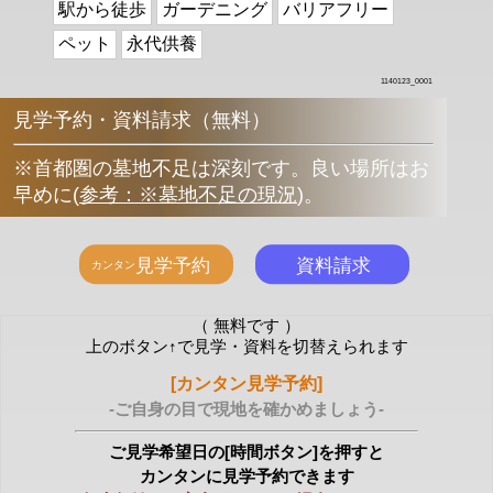
駅から徒歩
ガーデニング
バリアフリー
ペット
永代供養
1140123_0001
見学予約・資料請求（無料）
※首都圏の墓地不足は深刻です。良い場所はお
早めに
(
参考：※墓地不足の現況
)
。
（ 無料です ）
上のボタン↑で見学・資料を切替えられます
[カンタン見学予約]
-ご自身の目で現地を確かめましょう-
ご見学希望日の[時間ボタン]を押すと
カンタンに見学予約できます