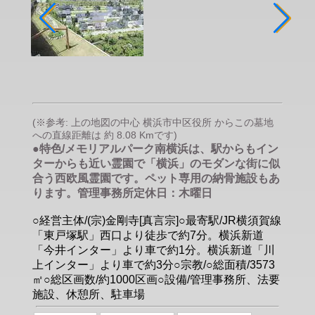
(※参考: 上の地図の中心 横浜市中区役所 からこの墓地
への直線距離は 約 8.08 Kmです)
●特色/メモリアルパーク南横浜は、駅からもイン
ターからも近い霊園で「横浜」のモダンな街に似
合う西欧風霊園です。ペット専用の納骨施設もあ
ります。管理事務所定休日：木曜日
○経営主体/(宗)金剛寺[真言宗]○最寄駅/JR横須賀線
「東戸塚駅」西口より徒歩で約7分。横浜新道
「今井インター」より車で約1分。横浜新道「川
上インター」より車で約3分○宗教/○総面積/3573
㎡○総区画数/約1000区画○設備/管理事務所、法要
施設、休憩所、駐車場