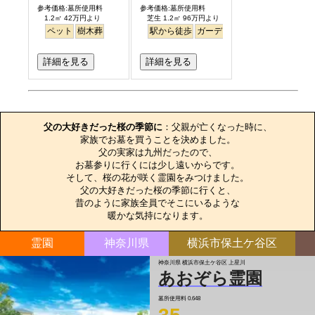
参考価格:墓所使用料
参考価格:墓所使用料
1.2㎡ 42万円より
芝生 1.2㎡ 96万円より
ペット
樹木葬
駅から徒歩
ガーデニング
バリアフリー
詳細を見る
詳細を見る
お墓のエピソード
父の大好きだった桜の季節に
：父親が亡くなった時に、

家族でお墓を買うことを決めました。

父の実家は九州だったので、

お墓参りに行くには少し遠いからです。

そして、桜の花が咲く霊園をみつけました。

父の大好きだった桜の季節に行くと、

昔のように家族全員でそこにいるような

暖かな気持になります。
霊園
神奈川県
横浜市保土ケ谷区
神奈川県 横浜市保土ケ谷区 上星川
あおぞら霊園
墓所使用料
0.648