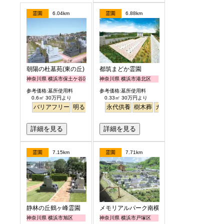
霊園
6.04km
霊園
6.88km
朝陽の杜墓苑(東の丘)
都筑まどか霊園
神奈川県 横浜市保土ケ谷区
神奈川県 横浜市港北区
参考価格:墓所使用料
参考価格:墓所使用料
0.6㎡ 30万円より
0.33㎡ 30万円より
バリアフリー
明るい
永代供養
樹木葬
ガーデニング
詳細を見る
詳細を見る
霊園
7.15km
霊園
7.71km
静林の丘鶴ヶ峰霊園
メモリアルパーク南横浜
神奈川県 横浜市旭区
神奈川県 横浜市戸塚区