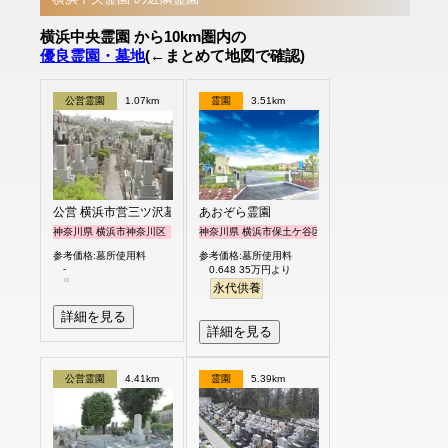
横浜中央霊園 から10km圏内の
優良霊園・墓地
(←まとめて地図で確認)
公営霊園
1.07km
霊園
3.51km
公営 横浜市営三ツ沢墓地
あおぞら霊園
神奈川県 横浜市神奈川区
神奈川県 横浜市保土ケ谷区
参考価格:墓所使用料
参考価格:墓所使用料
-
0.648 35万円より
永代供養
詳細を見る
詳細を見る
公営霊園
4.41km
霊園
5.39km