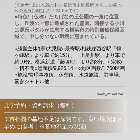
(※参考: 上の地図の中心 横浜市中区役所 からこの墓地
への直線距離は 約 7.24 Kmです)
●特色/（仮称）たちばなの丘公園の一角に位置
し、丘陵の上部に造成された霊園。隣接する小川
は源氏ボタルが生息する横浜市の特別自然保護区
域で、申し分のない環境に恵まれている。
○経営主体/(宗)大乗院○最寄駅/相鉄線西谷駅「鶴
ヶ峰駅」より車で約15分、「上星川駅」より車で
約10分。横浜新道「藤塚IC」より約3分。○宗教/
一切不問○総面積/9,926.14㎡○総区画数/1,760区画
○施設/管理事務所、休憩所、水道施設、駐車場、
墓参シャトル他
1140023_0001,0002,0004
見学予約・資料請求（無料）
※首都圏の墓地不足は深刻です。良い場所はお
早めに
(
参考：※墓地不足の現況
)
。