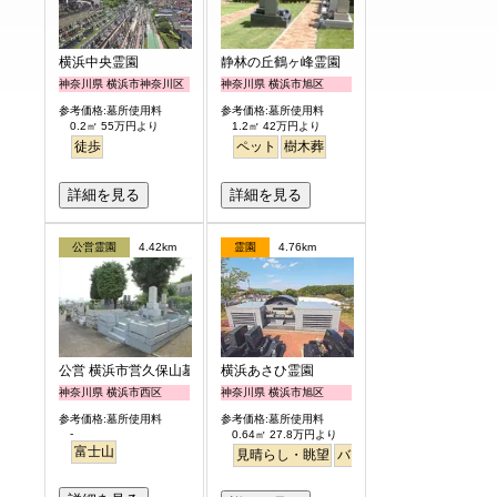
横浜中央霊園
静林の丘鶴ヶ峰霊園
神奈川県 横浜市神奈川区
神奈川県 横浜市旭区
参考価格:墓所使用料
参考価格:墓所使用料
0.2㎡ 55万円より
1.2㎡ 42万円より
徒歩
ペット
樹木葬
詳細を見る
詳細を見る
公営霊園
4.42km
霊園
4.76km
公営 横浜市営久保山墓地
横浜あさひ霊園
神奈川県 横浜市西区
神奈川県 横浜市旭区
参考価格:墓所使用料
参考価格:墓所使用料
-
0.64㎡ 27.8万円より
富士山
見晴らし・眺望
バリアフリー
明るい