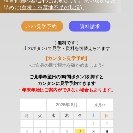
※首都圏の墓地不足は深刻です。良い場所はお
早めに
(
参考：※墓地不足の現況
)
。
（ 無料です ）
上のボタン↑で見学・資料を切替えられます
[カンタン見学予約]
-ご自身の目で現地を確かめましょう-
ご見学希望日の[時間ボタン]を押すと
カンタンに見学予約できます
・年末年始はご案内ができない場合もあります。
2026年 8月
来月>>
月
火
水
木
金
土
日
1
2
3
4
5
6
7
8
9