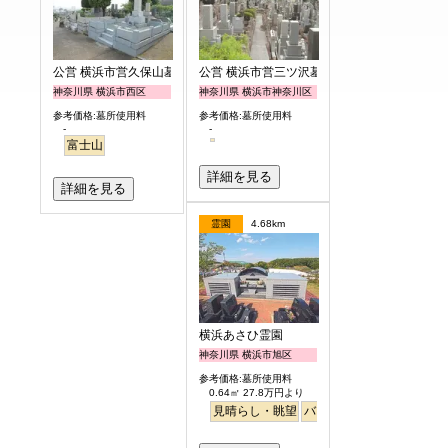
公営 横浜市営久保山墓地
公営 横浜市営三ツ沢墓地
神奈川県 横浜市西区
神奈川県 横浜市神奈川区
参考価格:墓所使用料
参考価格:墓所使用料
-
-
富士山
詳細を見る
詳細を見る
霊園
4.68km
横浜あさひ霊園
神奈川県 横浜市旭区
参考価格:墓所使用料
0.64㎡ 27.8万円より
見晴らし・眺望
バリアフリー
明るい