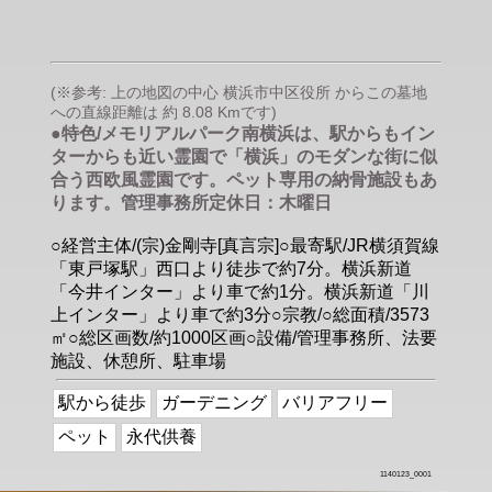
(※参考: 上の地図の中心 横浜市中区役所 からこの墓地
への直線距離は 約 8.08 Kmです)
●特色/メモリアルパーク南横浜は、駅からもイン
ターからも近い霊園で「横浜」のモダンな街に似
合う西欧風霊園です。ペット専用の納骨施設もあ
ります。管理事務所定休日：木曜日
○経営主体/(宗)金剛寺[真言宗]○最寄駅/JR横須賀線
「東戸塚駅」西口より徒歩で約7分。横浜新道
「今井インター」より車で約1分。横浜新道「川
上インター」より車で約3分○宗教/○総面積/3573
㎡○総区画数/約1000区画○設備/管理事務所、法要
施設、休憩所、駐車場
駅から徒歩
ガーデニング
バリアフリー
ペット
永代供養
1140123_0001