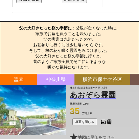
お墓のエピソード
父の大好きだった桜の季節に
：父親が亡くなった時に、

家族でお墓を買うことを決めました。

父の実家は九州だったので、

お墓参りに行くには少し遠いからです。

そして、桜の花が咲く霊園をみつけました。

父の大好きだった桜の季節に行くと、

昔のように家族全員でそこにいるような

暖かな気持になります。
霊園
神奈川県
横浜市保土ケ谷区
神奈川県 横浜市保土ケ谷区 上星川
あおぞら霊園
墓所使用料
0.648
35
万円より
概要を閉じる
地図に星印をつける