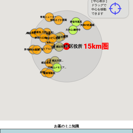
[ 中心表示 ]
ドラッグで
中心を移動
できます
青葉ニュータウ...
都筑まどか霊園
静翁寺墓苑
大師の杜墓苑
大師の杜墓苑
大本山 總持寺
公園墓地 川井...
朝陽の杜墓苑(...
横浜浄苑 ふれ...
メモリアルサン...
横浜あさひ霊園
横浜中央霊園
公営 横浜市営...
静林の丘鶴ヶ峰...
あおぞら霊園
旭翠苑
15km圏
横浜市中区役所
公営 横浜市営...
メモリアルパー...
泉やすらぎの丘...
弥生台墓園 横...
公営 横浜市営...
横浜港南台霊園
円海山メモリア...
多聞院墓苑
鎌倉湖墓苑
お墓のミニ知識