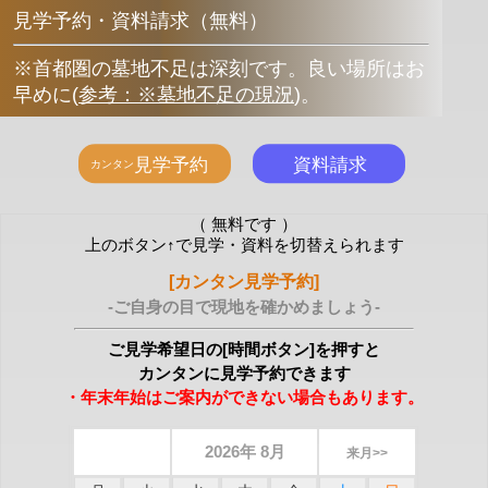
見学予約・資料請求（無料）
※首都圏の墓地不足は深刻です。良い場所はお
早めに
(
参考：※墓地不足の現況
)
。
（ 無料です ）
上のボタン↑で見学・資料を切替えられます
[カンタン見学予約]
-ご自身の目で現地を確かめましょう-
ご見学希望日の[時間ボタン]を押すと
カンタンに見学予約できます
・年末年始はご案内ができない場合もあります。
2026年 8月
来月>>