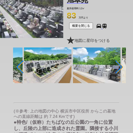
墓所使用料
1.2㎡
83
万円より
概要を閉じる
地図に星印をつける
(※参考: 上の地図の中心 横浜市中区役所 からこの墓地
への直線距離は 約 7.24 Kmです)
●特色/（仮称）たちばなの丘公園の一角に位置
し、丘陵の上部に造成された霊園。隣接する小川