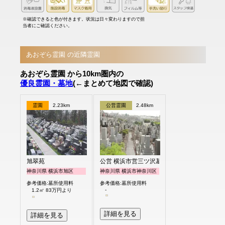
※確認できると色が付きます。状況は日々変わりますので担
当者にご確認ください。
あおぞら霊園 の近隣霊園
あおぞら霊園 から10km圏内の
優良霊園・墓地
(←まとめて地図で確認)
霊園
2.23km
公営霊園
2.48km
旭翠苑
公営 横浜市営三ツ沢墓地
神奈川県 横浜市旭区
神奈川県 横浜市神奈川区
参考価格:墓所使用料
参考価格:墓所使用料
-
1.2㎡ 83万円より
詳細を見る
詳細を見る