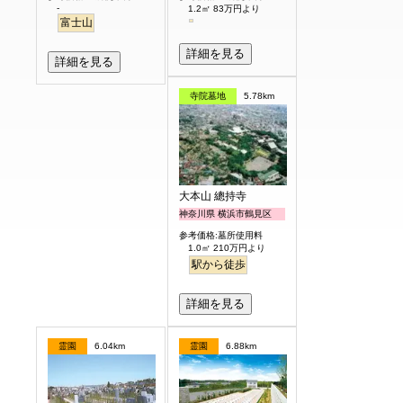
-
1.2㎡ 83万円より
富士山
詳細を見る
詳細を見る
寺院墓地
5.78km
大本山 總持寺
神奈川県 横浜市鶴見区
参考価格:墓所使用料
1.0㎡ 210万円より
駅から徒歩
詳細を見る
霊園
6.04km
霊園
6.88km