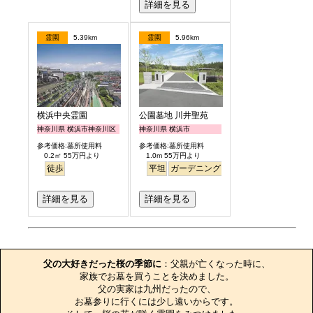
詳細を見る
霊園
5.39km
霊園
5.96km
横浜中央霊園
公園墓地 川井聖苑
神奈川県 横浜市神奈川区
神奈川県 横浜市
参考価格:墓所使用料
参考価格:墓所使用料
0.2㎡ 55万円より
1.0m 55万円より
徒歩
平坦
ガーデニング
永代供養
詳細を見る
詳細を見る
お墓のエピソード
父の大好きだった桜の季節に
：父親が亡くなった時に、

家族でお墓を買うことを決めました。

父の実家は九州だったので、

お墓参りに行くには少し遠いからです。
