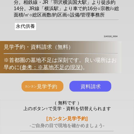
分。相鉄線・JR「羽沢横浜国大駅」より徒歩約
14分。JR線「横浜駅」より車で約16分○宗教/○総
面積/㎡○総区画数/約区画○設備/管理事務所
永代供養
1140118_0004
見学予約・資料請求（無料）
※首都圏の墓地不足は深刻です。良い場所はお
早めに
(
参考：※墓地不足の現況
)
。
（ 無料です ）
上のボタン↑で見学・資料を切替えられます
[カンタン見学予約]
-ご自身の目で現地を確かめましょう-