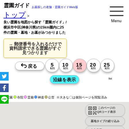
霊園ガイド
お墓探しの老舗・霊園ガイドWeb版
トップ
>
Menu
良い霊園を地図から探す「霊園ガイド」/
横浜市中区(神奈川県)の15km圏内に25
件の霊園・墓地・お墓がみつかりました
→ 郵便番号を入れるだけで
資料請求できる霊園がすぐ
見つかります
list
霊園
寺院
霊廟
神道
公営
※大きな〇は個別ページを閲覧済み
このページの
QRコード表示
墓地タイプの絞り込み