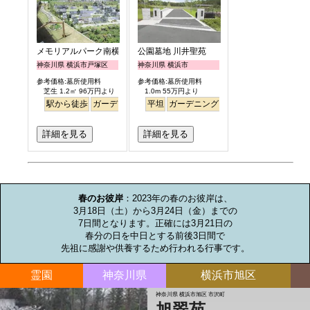
メモリアルパーク南横浜
公園墓地 川井聖苑
神奈川県 横浜市戸塚区
神奈川県 横浜市
参考価格:墓所使用料
参考価格:墓所使用料
芝生 1.2㎡ 96万円より
1.0m 55万円より
駅から徒歩
ガーデニング
バリアフリー
平坦
ガーデニング
ペット
永代供養
永代供養
詳細を見る
詳細を見る
お墓のミニ知識
春のお彼岸
：2023年の春のお彼岸は、

3月18日（土）から3月24日（金）までの

7日間となります。正確には3月21日の

春分の日を中日とする前後3日間で

先祖に感謝や供養するため行われる行事です。
霊園
神奈川県
横浜市旭区
神奈川県 横浜市旭区 市沢町
旭翠苑