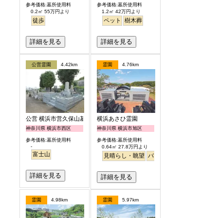
参考価格:墓所使用料
参考価格:墓所使用料
0.2㎡ 55万円より
1.2㎡ 42万円より
徒歩
ペット
樹木葬
詳細を見る
詳細を見る
公営霊園
4.42km
霊園
4.76km
公営 横浜市営久保山墓地
横浜あさひ霊園
神奈川県 横浜市西区
神奈川県 横浜市旭区
参考価格:墓所使用料
参考価格:墓所使用料
-
0.64㎡ 27.8万円より
富士山
見晴らし・眺望
バリアフリー
明るい
詳細を見る
詳細を見る
霊園
4.98km
霊園
5.97km