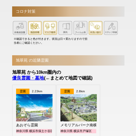
コロナ対策
※確認できると色が付きます。状況は日々変わりますので担
当者にご確認ください。
旭翠苑 の近隣霊園
旭翠苑 から10km圏内の
優良霊園・墓地
(←まとめて地図で確認)
霊園
2.23km
霊園
2.8km
あおぞら霊園
メモリアルパーク南横浜
神奈川県 横浜市保土ケ谷区
神奈川県 横浜市戸塚区