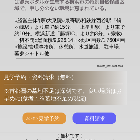
は源氏ボタルが生息する横浜市の特別自然保護区
域で、申し分のない環境に恵まれている。
○経営主体/(宗)大乗院○最寄駅/相鉄線西谷駅「鶴
ヶ峰駅」より車で約15分、「上星川駅」より車で
約10分。横浜新道「藤塚IC」より約3分。○宗教/
一切不問○総面積/9,926.14㎡○総区画数/1,760区画
○施設/管理事務所、休憩所、水道施設、駐車場、
墓参シャトル他
1140023_0001,0002,0004
見学予約・資料請求（無料）
※首都圏の墓地不足は深刻です。良い場所はお
早めに
(
参考：※墓地不足の現況
)
。
（ 無料です ）