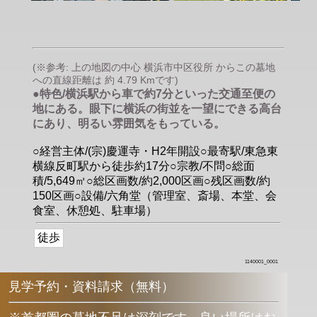
(※参考: 上の地図の中心 横浜市中区役所 からこの墓地
への直線距離は 約 4.79 Kmです)
●特色/横浜駅から車で約7分といった交通至便の
地にある。眼下に横浜の街並を一望にできる高台
にあり、明るい雰囲気をもっている。
○経営主体/(宗)慶運寺・H2年開設○最寄駅/東急東
横線反町駅から徒歩約17分○宗教/不問○総面
積/5,649㎡○総区画数/約2,000区画○残区画数/約
150区画○設備/六角堂（管理室、斎場、本堂、会
食室、休憩処、駐車場）
徒歩
1140001_0001
見学予約・資料請求（無料）