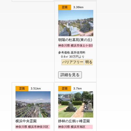
霊園
3.36km
朝陽の杜墓苑(東の丘)
神奈川県 横浜市保土ケ谷区
参考価格:墓所使用料
0.6㎡ 30万円より
バリアフリー
明るい
詳細を見る
霊園
3.51km
霊園
3.7km
横浜中央霊園
静林の丘鶴ヶ峰霊園
神奈川県 横浜市神奈川区
神奈川県 横浜市旭区