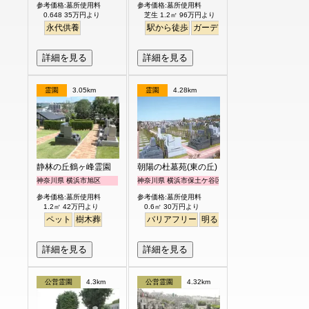
参考価格:墓所使用料
参考価格:墓所使用料
0.648 35万円より
芝生 1.2㎡ 96万円より
永代供養
駅から徒歩
ガーデニング
バリアフリー
詳細を見る
詳細を見る
霊園
3.05km
霊園
4.28km
静林の丘鶴ヶ峰霊園
朝陽の杜墓苑(東の丘)
神奈川県 横浜市旭区
神奈川県 横浜市保土ケ谷区
参考価格:墓所使用料
参考価格:墓所使用料
1.2㎡ 42万円より
0.6㎡ 30万円より
ペット
樹木葬
バリアフリー
明るい
詳細を見る
詳細を見る
公営霊園
4.3km
公営霊園
4.32km