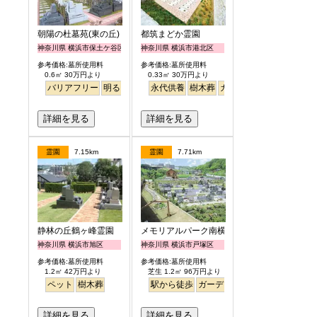
朝陽の杜墓苑(東の丘)
都筑まどか霊園
神奈川県 横浜市保土ケ谷区
神奈川県 横浜市港北区
参考価格:墓所使用料
参考価格:墓所使用料
0.6㎡ 30万円より
0.33㎡ 30万円より
バリアフリー
明るい
永代供養
樹木葬
ガーデニング
詳細を見る
詳細を見る
霊園
7.15km
霊園
7.71km
静林の丘鶴ヶ峰霊園
メモリアルパーク南横浜
神奈川県 横浜市旭区
神奈川県 横浜市戸塚区
参考価格:墓所使用料
参考価格:墓所使用料
1.2㎡ 42万円より
芝生 1.2㎡ 96万円より
ペット
樹木葬
駅から徒歩
ガーデニング
バリアフリー
詳細を見る
詳細を見る