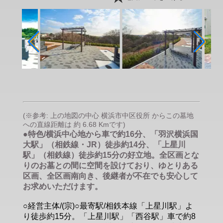
(※参考: 上の地図の中心 横浜市中区役所 からこの墓地
への直線距離は 約 6.68 Kmです)
●特色/横浜中心地から車で約16分、「羽沢横浜国
大駅」（相鉄線・JR）徒歩約14分、「上星川
駅」（相鉄線）徒歩約15分の好立地。全区画とな
りのお墓との間に空間を設けており、ゆとりある
区画、全区画南向き、後継者が不在でも安心して
お求めいただけます。
○経営主体/(宗)○最寄駅/相鉄本線「上星川駅」よ
り徒歩約15分。「上星川駅」「西谷駅」車で約8