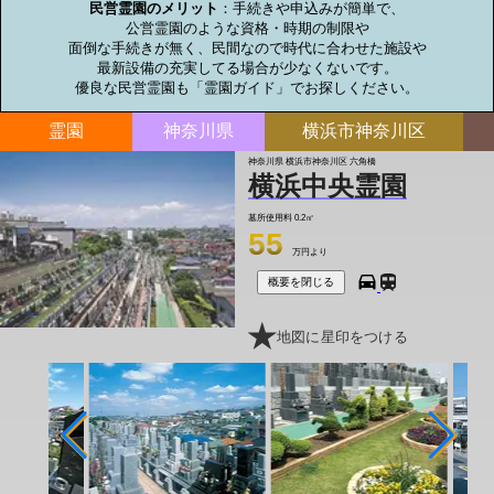
民営霊園のメリット
：手続きや申込みが簡単で、

公営霊園のような資格・時期の制限や

面倒な手続きが無く、民間なので時代に合わせた施設や

最新設備の充実してる場合が少なくないです。

優良な民営霊園も「霊園ガイド」でお探しください。
霊園
神奈川県
横浜市神奈川区
神奈川県 横浜市神奈川区 六角橋
横浜中央霊園
墓所使用料
0.2㎡
55
万円より
概要を閉じる
地図に星印をつける