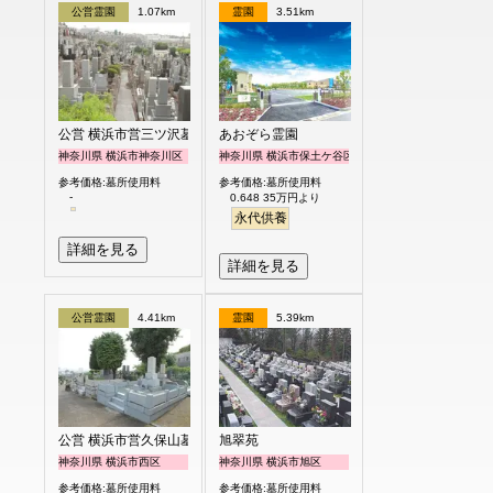
公営霊園
1.07km
霊園
3.51km
公営 横浜市営三ツ沢墓地
あおぞら霊園
神奈川県 横浜市神奈川区
神奈川県 横浜市保土ケ谷区
参考価格:墓所使用料
参考価格:墓所使用料
-
0.648 35万円より
永代供養
詳細を見る
詳細を見る
公営霊園
4.41km
霊園
5.39km
公営 横浜市営久保山墓地
旭翠苑
神奈川県 横浜市西区
神奈川県 横浜市旭区
参考価格:墓所使用料
参考価格:墓所使用料