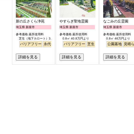
新の丘さくら浄苑
やすらぎ聖地霊園
なごみの丘霊園
埼玉県 新座市
埼玉県 新座市
埼玉県 新座市
参考価格:墓所使用料
参考価格:墓所使用料
参考価格:墓所使用料
芝生（地下カロート）3.0㎡ 122.8万円より
0.8㎡ 40.8万円より
0.8㎡ 46万円より
バリアフリー
永代供養
バリアフリー
芝生
ペット
公園墓地
明るい
見晴
詳細を見る
詳細を見る
詳細を見る