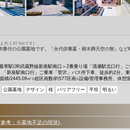
 1.87 Kmです)
永代供養付の公園墓地です。「永代供養墓・樹木葬天空の智」など
3月○最寄駅/JR武蔵野線新座駅南口＞2番乗り場「清瀬駅北口行
」「新座駅南口行」ご乗車「菅沢」バス停下車、徒歩約2分。東
/2445.09㎡○総区画数/約577区画○設備/管理事務所、休
公園墓地
デザイン
桜
バリアフリー
平坦
明るい
(
参考：※墓地不足の現況
)
。