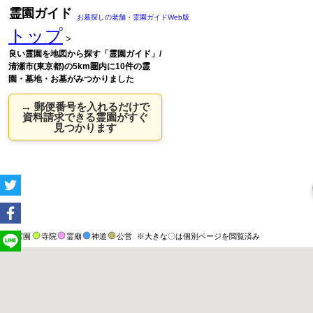
霊園ガイド
お墓探しの老舗・霊園ガイドWeb版
トップ
>
良い霊園を地図から探す「霊園ガイド」/
清瀬市(東京都)の5km圏内に10件の霊
園・墓地・お墓がみつかりました
→ 郵便番号を入れるだけで
資料請求できる霊園がすぐ
見つかります
霊園
寺院
霊廟
神道
公営
※大きな〇は個別ページを閲覧済み