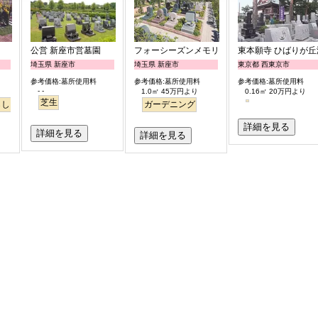
公営 新座市営墓園
フォーシーズンメモリアル新座
東本願寺 ひばりが丘
埼玉県 新座市
埼玉県 新座市
東京都 西東京市
参考価格:墓所使用料
参考価格:墓所使用料
参考価格:墓所使用料
- -
1.0㎡ 45万円より
0.16㎡ 20万円より
芝生
らし・眺望
バリアフリー
平坦
ペット
ガーデニング
詳細を見る
詳細を見る
詳細を見る