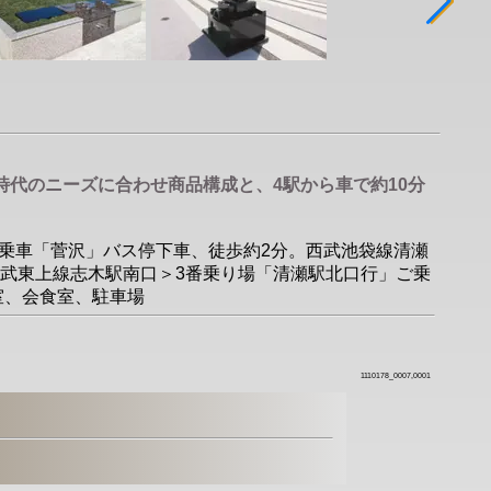
時代のニーズに合わせ商品構成と、4駅から車で約10分
」ご乗車「菅沢」バス停下車、徒歩約2分。西武池袋線清瀬
武東上線志木駅南口＞3番乗り場「清瀬駅北口行」ご乗
憩室、会食室、駐車場
1110178_0007,0001