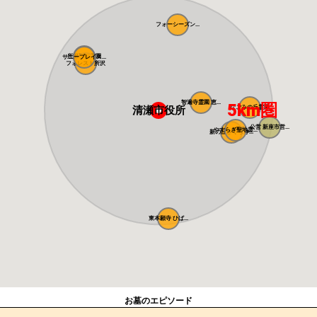
フォーシーズン...
所沢聖地霊園
サニープレイス...
フォレスト所沢
智遍寺霊園 恵...
5km圏
清瀬市役所
なごみの丘霊園
公営 新座市営...
やすらぎ聖地霊...
新の丘さくら浄...
東本願寺 ひば...
お墓のエピソード