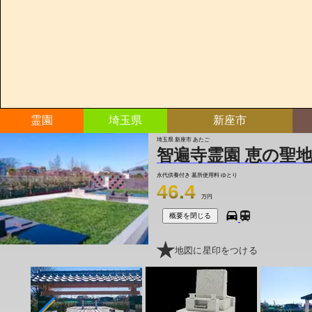
霊園
埼玉県
新座市
埼玉県 新座市 あたご
智遍寺霊園 恵の聖
永代供養付き 墓所使用料
ゆとり
46.4
万円
概要を閉じる
地図に星印をつける