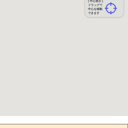
[ 中心表示 ]
ドラッグで
中心を移動
できます