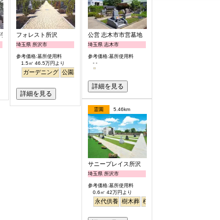
浄苑
フォレスト所沢
公営 志木市市営墓地
埼玉県 所沢市
埼玉県 志木市
参考価格:墓所使用料
参考価格:墓所使用料
- -
1.5㎡ 46.5万円より
ガーデニング
公園墓地
明るい
詳細を見る
詳細を見る
霊園
5.46km
サニープレイス所沢
埼玉県 所沢市
参考価格:墓所使用料
0.6㎡ 42万円より
永代供養
樹木葬
桜
さくら
ペット
バリアフ