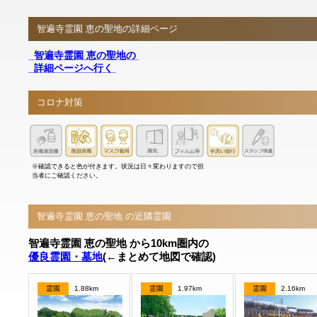
智遍寺霊園 恵の聖地の詳細ページ
智遍寺霊園 恵の聖地の
詳細ページへ行く
コロナ対策
※確認できると色が付きます。状況は日々変わりますので担
当者にご確認ください。
智遍寺霊園 恵の聖地 の近隣霊園
智遍寺霊園 恵の聖地 から10km圏内の
優良霊園・墓地
(←まとめて地図で確認)
霊園
1.88km
霊園
1.97km
霊園
2.16km