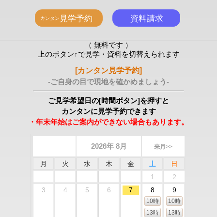
（ 無料です ）
上のボタン↑で見学・資料を切替えられます
[カンタン見学予約]
-ご自身の目で現地を確かめましょう-
ご見学希望日の[時間ボタン]を押すと
カンタンに見学予約できます
・年末年始はご案内ができない場合もあります。
2026年 8月
来月>>
月
火
水
木
金
土
日
1
2
3
4
5
6
7
8
9
10時
10時
13時
13時