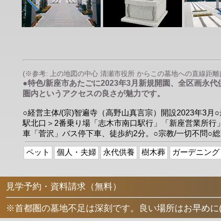
(※参考: 上の地図の中心 清瀬市役所 からこの墓地への直線距離は 約
●特色/新座市あたごに2023年3月新規開園、全区画
圏内というアクセスの良さが魅力です。
○経営主体/(宗)智遍寺（高野山真言宗）開設2023年
駅北口＞2番乗り場「志木市南口駅行」「新座営業所行
車「菅沢」バス停下車、徒歩約2分。○宗教/一切不問○総面積
ペット
個人・夫婦
永代供養
樹木葬
ガーデニング
見学予約・資料請求（無料）
※首都圏の墓地不足は深刻です。良い場所はお早めに