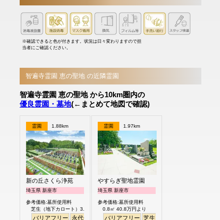
※確認できると色が付きます。状況は日々変わりますので担
当者にご確認ください。
智遍寺霊園 恵の聖地 の近隣霊園
智遍寺霊園 恵の聖地 から10km圏内の
優良霊園・墓地
(←まとめて地図で確認)
霊園
1.88km
霊園
1.97km
新の丘さくら浄苑
やすらぎ聖地霊園
埼玉県 新座市
埼玉県 新座市
参考価格:墓所使用料
参考価格:墓所使用料
芝生（地下カロート）3.0㎡ 122.8万円より
0.8㎡ 40.8万円より
バリアフリー
永代供養
バリアフリー
芝生
ペット
明るい