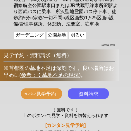
宿線航空公園駅東口またはJR武蔵野線東所沢駅よ
り西武バスに乗車、所沢聖地霊園バス停下車、徒
歩約5分○宗教/一切不問○総区画数/1,525区画○設
備/管理事務所、休憩所、法要室、駐車場
ガーデニング
公園墓地
明るい
1110069_0002
見学予約・資料請求（無料）
※首都圏の墓地不足は深刻です。良い場所はお
早めに
(
参考：※墓地不足の現況
)
。
（ 無料です ）
上のボタン↑で見学・資料を切替えられます
[カンタン見学予約]