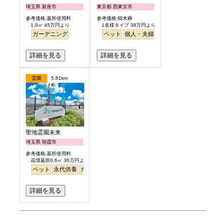
埼玉県 新座市
東京都 西東京市
参考価格:墓所使用料
参考価格:樹木葬
1.0㎡ 45万円より
1名様タイプ 38万円より
ガーデニング
ペット
個人・夫婦
永代供養
樹木葬
公園
詳細を見る
詳細を見る
霊園
5.81km
聖地霊園未来
埼玉県 朝霞市
参考価格:墓所使用料
花壇墓所0.6㎡ 36万円より
ペット
永代供養
ガーデニング
公園墓地
テラス
明るい
詳細を見る