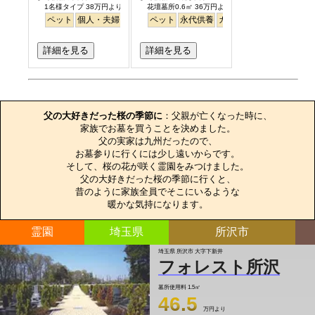
1名様タイプ 38万円より
花壇墓所0.6㎡ 36万円より
ペット
個人・夫婦
永代供養
ペット
樹木葬
永代供養
公園墓地
ガーデニング
桜
バリアフリー
公園墓地
平
詳細を見る
詳細を見る
お墓のエピソード
父の大好きだった桜の季節に
：父親が亡くなった時に、

家族でお墓を買うことを決めました。

父の実家は九州だったので、

お墓参りに行くには少し遠いからです。

そして、桜の花が咲く霊園をみつけました。

父の大好きだった桜の季節に行くと、

昔のように家族全員でそこにいるような

暖かな気持になります。
霊園
埼玉県
所沢市
埼玉県 所沢市 大字下新井
フォレスト所沢
墓所使用料
1.5㎡
46.5
万円より