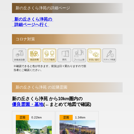
新の丘さくら浄苑の詳細ページ
新の丘さくら浄苑の
詳細ページへ行く
コロナ対策
※確認できると色が付きます。状況は日々変わりますので担
当者にご確認ください。
新の丘さくら浄苑 の近隣霊園
新の丘さくら浄苑 から10km圏内の
優良霊園・墓地
(←まとめて地図で確認)
霊園
0.22km
霊園
1.34km