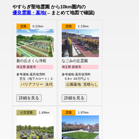
やすらぎ聖地霊園 から10km圏内の
優良霊園・墓地
(←まとめて地図で確認)
霊園
0.22km
霊園
1.15km
新の丘さくら浄苑
なごみの丘霊園
埼玉県 新座市
埼玉県 新座市
参考価格:墓所使用料
参考価格:墓所使用料
芝生（地下カロート）3.0㎡ 122.8万円より
0.8㎡ 46万円より
バリアフリー
永代供養
公園墓地
見晴らし・眺望
バリアフリー
詳細を見る
詳細を見る
公営霊園
1.49km
霊園
1.97km