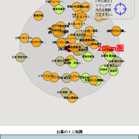
[ 中心表示 ]
川越フォーシー...
ドラッグで
東陽の杜霊園 ...
彩の恵
観音寺墓苑
中心を移動
公営 さいたま...
できます
やすらぎの杜
メモリアルパー...
さぎ山聖地墓苑
青葉浄苑
桜華苑
さいたまメモリ...
富士見メモリア...
小江戸聖地霊園
川越さくら浄苑
南川越霊園
平和浄苑
うらわ秋ヶ瀬霊...
メモリアルプレ...
川口中央霊園
川口霊園かわぐ...
川口霊園 かわ...
ふじみ野霊園
メモリアルパー...
所沢メモリアル...
新所沢友愛聖地...
公営 志木市市...
朝霞フォーシー...
入間メモリアル...
フォーシーズン...
聖地霊園未来
芝生の霊園あさ...
サンクガーデン...
風の森聖地
サニープレイス...
所沢聖地霊園
フォレスト所沢
和光聖地霊苑
20km圏
清瀬市役所
智遍寺霊園 恵...
なごみの丘霊園
公営 新座市営...
小豆沢墓苑
やすらぎ聖地霊...
新の丘さくら浄...
日曜寺 愛染墓...
真龍寺墓地
公営 羽村市営...
東本願寺 ひば...
公営 都立小平...
公営 都立染井...
樹木葬 田無さ...
公営 都立雑司...
宗清寺
感通寺
メモリアルガー...
メモリアルガー...
武蔵メモリアル...
玄照寺墓苑
公営 都立多磨...
桜上水 みたま...
杉並さくら聖苑
築地本願寺 和...
浄見寺
公営 稲城・府...
高級公園墓地 ...
お墓のミニ知識