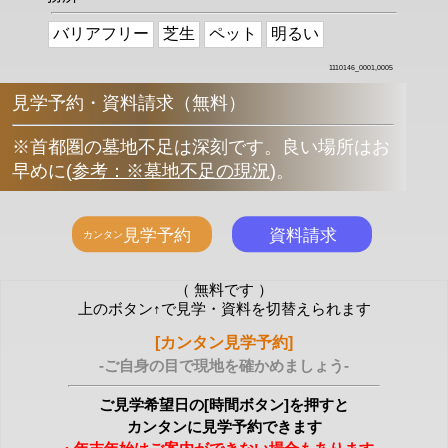
バリアフリー
芝生
ペット
明るい
1110146_0001,0005
見学予約・資料請求（無料）
※首都圏の墓地不足は深刻です。良い場所はお
早めに
(
参考：※墓地不足の現況
)
。
（ 無料です ）
上のボタン↑で見学・資料を切替えられます
[カンタン見学予約]
-ご自身の目で現地を確かめましょう-
ご見学希望日の[時間ボタン]を押すと
カンタンに見学予約できます