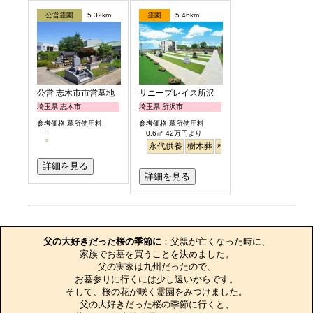
公営霊園
5.32km
霊園
5.46km
公営 志木市市営墓地
サニープレイス所沢
埼玉県 志木市
埼玉県 所沢市
参考価格:墓所使用料
参考価格:墓所使用料
- -
0.6㎡ 42万円より
永代供養
樹木葬
桜
さくら
ペット
バリ
詳細を見る
詳細を見る
お墓のエピソード
父の大好きだった桜の季節に
：父親が亡くなった時に、

家族でお墓を買うことを決めました。

父の実家は九州だったので、

お墓参りに行くには少し遠いからです。

そして、桜の花が咲く霊園をみつけました。

父の大好きだった桜の季節に行くと、
