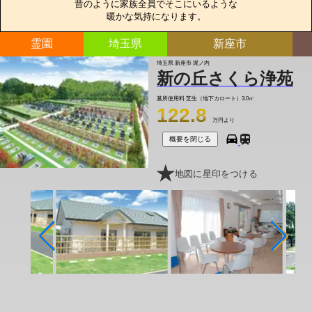
昔のように家族全員でそこにいるような

暖かな気持になります。
霊園
埼玉県
新座市
埼玉県 新座市 堀ノ内
新の丘さくら浄苑
墓所使用料
芝生（地下カロート）3.0㎡
122.8
万円より
概要を閉じる
地図に星印をつける