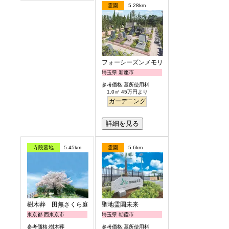
霊園
5.28km
フォーシーズンメモリアル新座
埼玉県 新座市
参考価格:墓所使用料
1.0㎡ 45万円より
ガーデニング
詳細を見る
寺院墓地
5.45km
霊園
5.6km
樹木葬 田無さくら庭園
聖地霊園未来
東京都 西東京市
埼玉県 朝霞市
参考価格:樹木葬
参考価格:墓所使用料