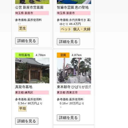
公営 新座市営墓園
智遍寺霊園 恵の聖地
埼玉県 新座市
埼玉県 新座市
参考価格:墓所使用料
参考価格:永代供養付き 墓所使用料
- -
ゆとり 46.4万円
芝生
ペット
個人・夫婦
永代供養
樹木葬
ガー
詳細を見る
詳細を見る
寺院墓地
4.78km
霊園
4.87km
真龍寺墓地
東本願寺 ひばりが丘浄苑
東京都 練馬区
東京都 西東京市
参考価格:墓所使用料
参考価格:墓所使用料
0.54㎡ 90万円より
0.16㎡ 20万円より
平坦
詳細を見る
詳細を見る