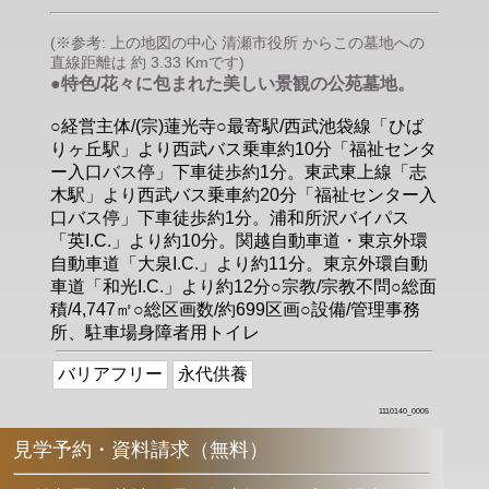
(※参考: 上の地図の中心 清瀬市役所 からこの墓地への
直線距離は 約 3.33 Kmです)
●特色/花々に包まれた美しい景観の公苑墓地。
○経営主体/(宗)蓮光寺○最寄駅/西武池袋線「ひば
りヶ丘駅」より西武バス乗車約10分「福祉センタ
ー入口バス停」下車徒歩約1分。東武東上線「志
木駅」より西武バス乗車約20分「福祉センター入
口バス停」下車徒歩約1分。浦和所沢バイパス
「英I.C.」より約10分。関越自動車道・東京外環
自動車道「大泉I.C.」より約11分。東京外環自動
車道「和光I.C.」より約12分○宗教/宗教不問○総面
積/4,747㎡○総区画数/約699区画○設備/管理事務
所、駐車場身障者用トイレ
バリアフリー
永代供養
1110140_0005
見学予約・資料請求（無料）