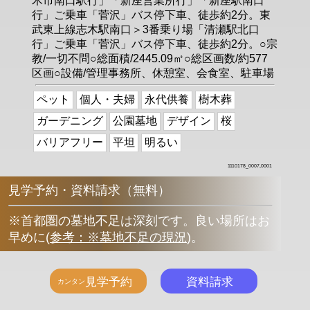
木市南口駅行」「新座営業所行」「新座駅南口
行」ご乗車「菅沢」バス停下車、徒歩約2分。東
武東上線志木駅南口＞3番乗り場「清瀬駅北口
行」ご乗車「菅沢」バス停下車、徒歩約2分。○宗
教/一切不問○総面積/2445.09㎡○総区画数/約577
区画○設備/管理事務所、休憩室、会食室、駐車場
ペット
個人・夫婦
永代供養
樹木葬
ガーデニング
公園墓地
デザイン
桜
バリアフリー
平坦
明るい
1110178_0007,0001
見学予約・資料請求（無料）
※首都圏の墓地不足は深刻です。良い場所はお
早めに
(
参考：※墓地不足の現況
)
。