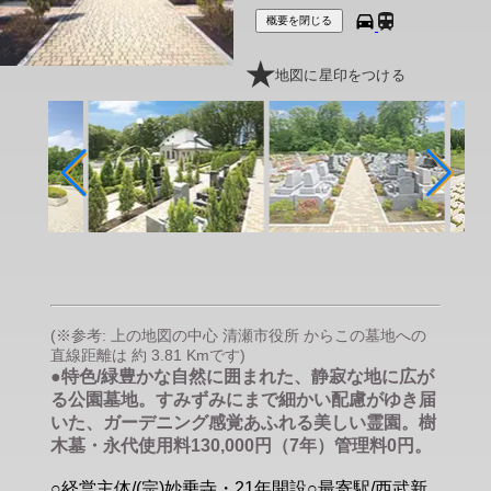
概要を閉じる
地図に星印をつける
(※参考: 上の地図の中心 清瀬市役所 からこの墓地への
直線距離は 約 3.81 Kmです)
●特色/緑豊かな自然に囲まれた、静寂な地に広が
る公園墓地。すみずみにまで細かい配慮がゆき届
いた、ガーデニング感覚あふれる美しい霊園。樹
木墓・永代使用料130,000円（7年）管理料0円。
○経営主体/(宗)妙乗寺・21年開設○最寄駅/西武新