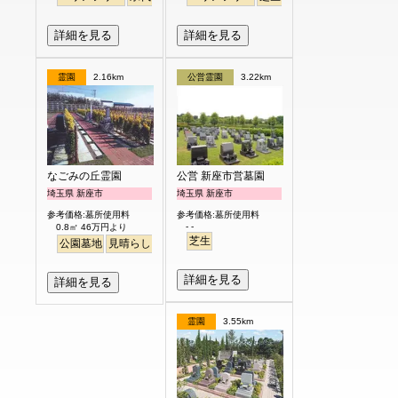
詳細を見る
詳細を見る
霊園
2.16km
公営霊園
3.22km
なごみの丘霊園
公営 新座市営墓園
埼玉県 新座市
埼玉県 新座市
参考価格:墓所使用料
参考価格:墓所使用料
- -
0.8㎡ 46万円より
芝生
公園墓地
見晴らし・眺望
バリアフリー
平坦
ペット
詳細を見る
詳細を見る
霊園
3.55km