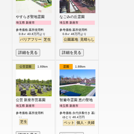
やすらぎ聖地霊園
なごみの丘霊園
埼玉県 新座市
埼玉県 新座市
参考価格:墓所使用料
参考価格:墓所使用料
0.8㎡ 40.8万円より
0.8㎡ 46万円より
バリアフリー
芝生
ペット
公園墓地
明るい
見晴らし・眺望
バリアフリー
詳細を見る
詳細を見る
公営霊園
1.69km
霊園
1.88km
公営 新座市営墓園
智遍寺霊園 恵の聖地
埼玉県 新座市
埼玉県 新座市
参考価格:墓所使用料
参考価格:永代供養付き 墓所使用料
- -
ゆとり 46.4万円
芝生
ペット
個人・夫婦
永代供養
樹木葬
ガー