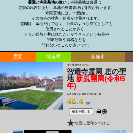
霊園と寺院墓地の違い
：寺院墓地は普通は、

寺院の境内にあり、墓地の整備管理は寺院が行います。

寺院墓地には、一般的に

そのお寺の檀家・信者が埋葬されます。

霊園は、墓地だけでなく、公園のような空間としても

使用されることが多く、

人々が自然と共に休むことができるという特長や

宗教宗派や資格などを

問わないところが多いです。
霊園
埼玉県
新座市
埼玉県 新座市 あたご
智遍寺霊園 恵の聖
地
新規開園(令和5
年)
永代供養付き 墓所使用料
ゆとり
46.4
万円
概要を閉じる
地図に星印をつける