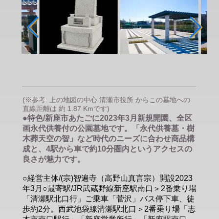
(※参考: 上の地図の中心 清瀬市役所 からこの墓地への
直線距離は 約 1.87 Kmです)
●特色/新座市あたごに2023年3月新規開園、全区
画永代供養付の公園墓地です。「永代供養墓・樹
木葬天空の智」など時代のニーズに合わせ商品構
成と、4駅から車で約10分圏内というアクセスの
良さが魅力です。
○経営主体/(宗)智遍寺（高野山真言宗）開設2023
年3月○最寄駅/JR武蔵野線新座駅南口＞2番乗り場
「清瀬駅北口行」ご乗車「菅沢」バス停下車、徒
歩約2分。西武池袋線清瀬駅北口＞2番乗り場「志