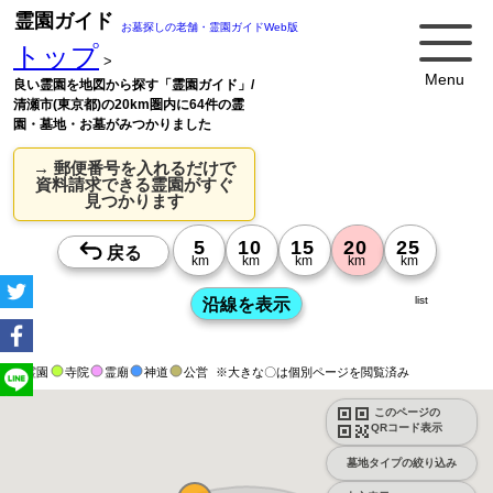
霊園ガイド
お墓探しの老舗・霊園ガイドWeb版
トップ
>
Menu
良い霊園を地図から探す「霊園ガイド」/
清瀬市(東京都)の20km圏内に64件の霊
園・墓地・お墓がみつかりました
→ 郵便番号を入れるだけで
資料請求できる霊園がすぐ
見つかります
list
霊園
寺院
霊廟
神道
公営
※大きな〇は個別ページを閲覧済み
このページの
QRコード表示
墓地タイプの絞り込み