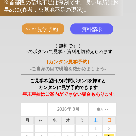
※首都圏の墓地不足は深刻です。良い場所はお
早めに
(
参考：※墓地不足の現況
)
。
（ 無料です ）
上のボタン↑で見学・資料を切替えられます
[カンタン見学予約]
-ご自身の目で現地を確かめましょう-
ご見学希望日の[時間ボタン]を押すと
カンタンに見学予約できます
・年末年始はご案内ができない場合もあります。
2026年 8月
来月>>
月
火
水
木
金
土
日
1
2