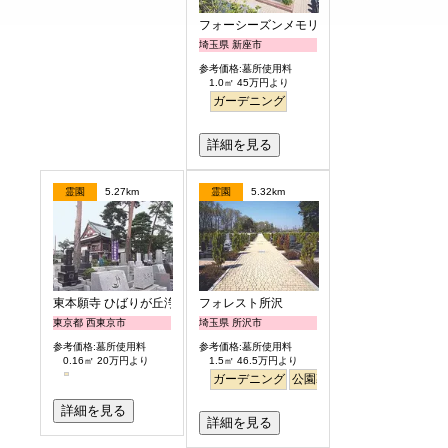
フォーシーズンメモリアル新座
埼玉県 新座市
参考価格:墓所使用料
1.0㎡ 45万円より
ガーデニング
詳細を見る
霊園
5.27km
霊園
5.32km
東本願寺 ひばりが丘浄苑
フォレスト所沢
東京都 西東京市
埼玉県 所沢市
参考価格:墓所使用料
参考価格:墓所使用料
0.16㎡ 20万円より
1.5㎡ 46.5万円より
ガーデニング
公園墓地
明るい
詳細を見る
詳細を見る