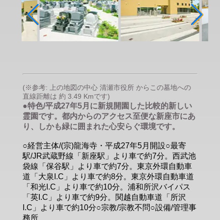
(※参考: 上の地図の中心 清瀬市役所 からこの墓地への
直線距離は 約 3.49 Kmです)
●特色/平成27年5月に新規開園した比較的新しい
霊園です。都内からのアクセス至便な新座市にあ
り、しかも緑に囲まれた心安らぐ環境です。
○経営主体/(宗)龍海寺・平成27年5月開設○最寄
駅/JR武蔵野線「新座駅」より車で約7分。西武池
袋線「保谷駅」より車で約7分。東京外環自動車
道「大泉I.C」より車で約8分。東京外環自動車道
「和光I.C」より車で約10分。浦和所沢バイパス
「英I.C」より車で約9分。関越自動車道「所沢
I.C」より車で約10分○宗教/宗教不問○設備/管理事
務所