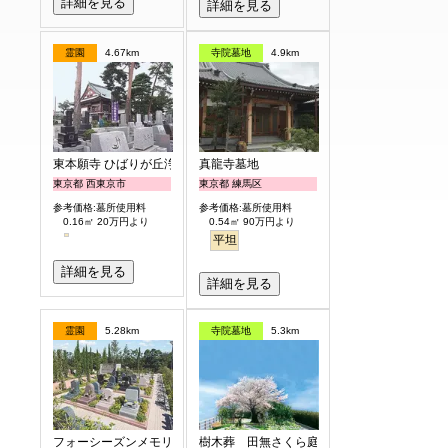
詳細を見る
詳細を見る
霊園
4.67km
寺院墓地
4.9km
東本願寺 ひばりが丘浄苑
真龍寺墓地
東京都 西東京市
東京都 練馬区
参考価格:墓所使用料
参考価格:墓所使用料
0.16㎡ 20万円より
0.54㎡ 90万円より
平坦
詳細を見る
詳細を見る
霊園
5.28km
寺院墓地
5.3km
フォーシーズンメモリアル新座
樹木葬 田無さくら庭園