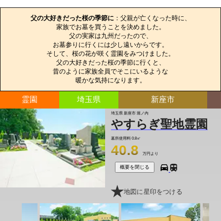
お墓のエピソード
父の大好きだった桜の季節に
：父親が亡くなった時に、

家族でお墓を買うことを決めました。

父の実家は九州だったので、

お墓参りに行くには少し遠いからです。

そして、桜の花が咲く霊園をみつけました。

父の大好きだった桜の季節に行くと、

昔のように家族全員でそこにいるような

暖かな気持になります。
霊園
埼玉県
新座市
埼玉県 新座市 堀ノ内
やすらぎ聖地霊園
墓所使用料
0.8㎡
40.8
万円より
概要を閉じる
地図に星印をつける