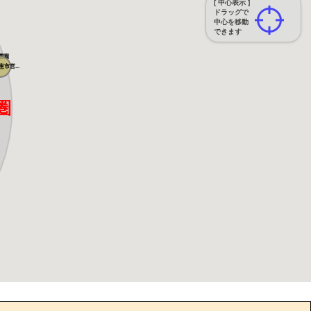
[ 中心表示 ]
ドラッグで
中心を移動
できます
霊園
市営...
..
.
圏