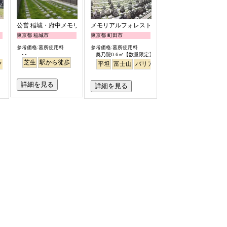
公営 稲城・府中メモリアルパーク
メモリアルフォレスト多摩
東京都 稲城市
東京都 町田市
参考価格:墓所使用料
参考価格:墓所使用料
- -
奥乃院0.6㎡【数量限定】 24万円より
芝生
駅から徒歩
フリー
平坦
富士山
バリアフリー
日本庭園
詳細を見る
詳細を見る