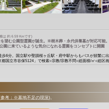
約 6.59 Kmです)
峰富士を望む公園型霊園が誕生。※樹木葬・永代供養墓が対応可
公園に来ているような気分になれる霊園をコンセプトに開園
」から徒歩6分。国立駅や聖蹟桜ヶ丘駅・府中駅からもバスが頻繁
都国立市谷保5124」で検索○宗教/宗教不問○総面積/㎡○総区
(
参考：※墓地不足の現況
)
。