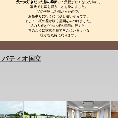
父の大好きだった桜の季節に
：父親が亡くなった時に、

家族でお墓を買うことを決めました。

父の実家は九州だったので、

お墓参りに行くには少し遠いからです。

そして、桜の花が咲く霊園をみつけました。

父の大好きだった桜の季節に行くと、

昔のように家族全員でそこにいるような

暖かな気持になります。
 パティオ国立