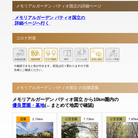
メモリアルガーデン パティオ国立の詳細ページ
メモリアルガーデン パティオ国立の
詳細ページへ行く
コロナ対策
※確認できると色が付きます。状況は日々変わりますので担
当者にご確認ください。
メモリアルガーデン パティオ国立 の近隣霊園
メモリアルガーデン パティオ国立 から10km圏内の
優良霊園・墓地
(←まとめて地図で確認)
霊園
2.74km
公営霊園
7.73km
公営霊園
7.85k