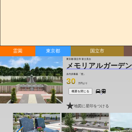
霊園
東京都
国立市
東京都 国立市 富士見台
メモリアルガーデン
永代供養墓
「悠」
30
万円より
概要を閉じる
地図に星印をつける