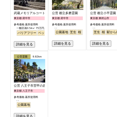
武蔵メモリアルコート
公営 都立多磨霊園
公営 都立小平霊園
東京都 府中市
東京都 府中市
東京都 東村山市
参考価格:墓所使用料
参考価格:墓所使用料
参考価格:墓所使用料
- -
- -
一般区画0.54㎡ 75万円より
公園墓地
芝生
桜
さくら
芝生
桜
駅から
バリアフリー
ペット
永代供養
個人・夫婦
詳細を見る
詳細を見る
詳細を見る
公営霊園
9.82km
公営 八王子市営甲の原霊園
東京都 八王子市
参考価格:墓所使用料
- -
公園墓地
詳細を見る