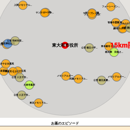
入間メモリアル...
フォーシーズン...
風の森聖地
サンクガーデン...
所沢聖地霊園
サニープレイス...
フォレスト所沢
智遍寺霊園 恵...
なごみの丘
公営 新座
やすらぎ聖地霊.
新の丘さくら浄..
公営 羽村市営...
15km
稲足神社霊園
東大和市役所
大型公園墓地 ...
東本願寺 ひば...
公営 都立小平...
樹木葬 田無さ...
きやま台墓苑
萩霊園
東京ゆりが丘苑
帝釈天 むさし...
メモリアルガー...
メモリアルガー...
公営 八王子市...
武蔵メモリアル...
公営 都立多磨...
大泉寺墓所
公営 八王子市...
東京メモリアル...
お墓のエピソード