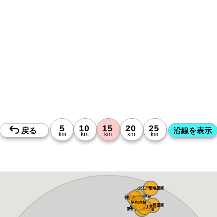
小江戸聖地霊園
川越さくら浄苑
南川越霊園
平和浄苑
ふじみ野霊園
メモリアルパー...
所沢メモリアル...
新所沢友愛聖地...