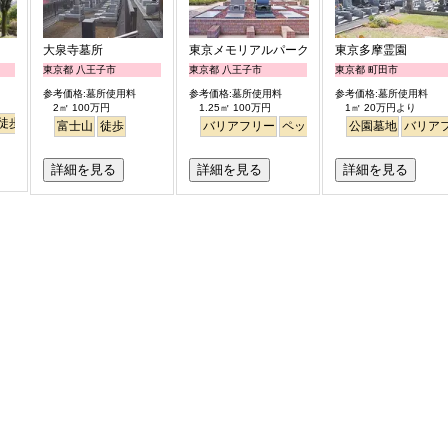
大泉寺墓所
東京メモリアルパーク
東京多摩霊園
東京都 八王子市
東京都 八王子市
東京都 町田市
参考価格:墓所使用料
参考価格:墓所使用料
参考価格:墓所使用料
2㎡ 100万円
1.25㎡ 100万円
1㎡ 20万円より
徒歩
駅から徒歩
さくら
富士山
徒歩
バリアフリー
ペット
見晴らし・眺望
公園墓地
バリア
詳細を見る
詳細を見る
詳細を見る