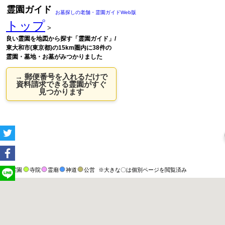
霊園ガイド
お墓探しの老舗・霊園ガイドWeb版
トップ
>
良い霊園を地図から探す「霊園ガイド」/
東大和市(東京都)の15km圏内に38件の
霊園・墓地・お墓がみつかりました
→ 郵便番号を入れるだけで
資料請求できる霊園がすぐ
見つかります
霊園
寺院
霊廟
神道
公営
※大きな〇は個別ページを閲覧済み