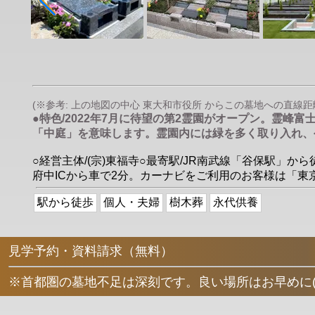
(※参考: 上の地図の中心 東大和市役所 からこの墓地への直線距離は 
●特色/2022年7月に待望の第2霊園がオープン。霊
「中庭」を意味します。霊園内には緑を多く取り入れ、
○経営主体/(宗)東福寺○最寄駅/JR南武線「谷保駅
府中ICから車で2分。カーナビをご利用のお客様は「東京
駅から徒歩
個人・夫婦
樹木葬
永代供養
見学予約・資料請求（無料）
※首都圏の墓地不足は深刻です。良い場所はお早めに