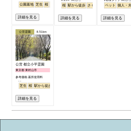
公園墓地
芝生
桜
さくら
桜
駅から徒歩
さくら
ペット
個人・
詳細を見る
詳細を見る
詳細を見る
公営霊園
8.51km
公営 都立小平霊園
東京都 東村山市
参考価格:墓所使用料
- -
芝生
桜
駅から徒歩
駅から徒歩
さくら
詳細を見る