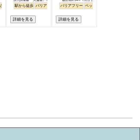
さくら
平坦
駅から徒歩
バリアフリー
永代供養
バリアフリー
ペット
ペット
永代供養
個人・夫婦
詳細を見る
詳細を見る