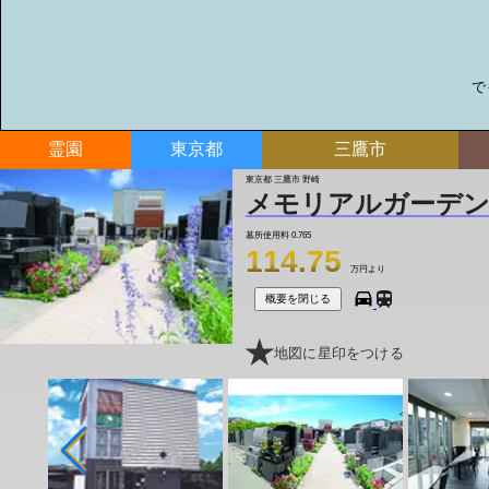
で
霊園
東京都
三鷹市
東京都 三鷹市 野崎
メモリアルガーデン
墓所使用料
0.765
114.75
万円より
概要を閉じる
地図に星印をつける