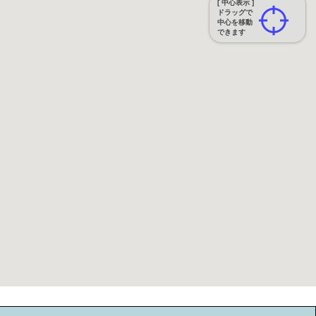
[ 中心表示 ]
ドラッグで
中心を移動
できます