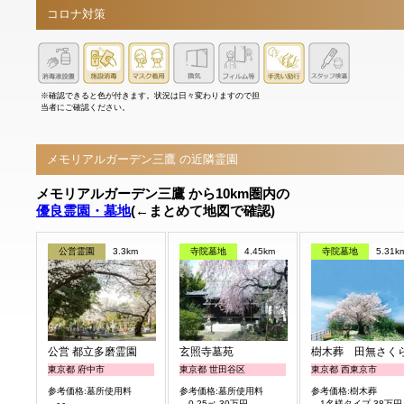
コロナ対策
※確認できると色が付きます。状況は日々変わりますので担
当者にご確認ください。
メモリアルガーデン三鷹 の近隣霊園
メモリアルガーデン三鷹 から10km圏内の
優良霊園・墓地
(←まとめて地図で確認)
公営霊園
3.3km
寺院墓地
4.45km
寺院墓地
5.31k
公営 都立多磨霊園
玄照寺墓苑
樹木葬 田無さく
東京都 府中市
東京都 世田谷区
東京都 西東京市
参考価格:墓所使用料
参考価格:墓所使用料
参考価格:樹木葬
- -
0.25㎡ 30万円
1名様タイプ 38万