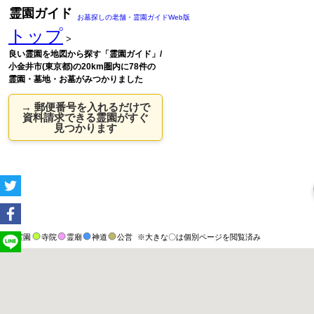
霊園ガイド
お墓探しの老舗・霊園ガイドWeb版
トップ
>
良い霊園を地図から探す「霊園ガイド」/
小金井市(東京都)の20km圏内に78件の
霊園・墓地・お墓がみつかりました
→ 郵便番号を入れるだけで
資料請求できる霊園がすぐ
見つかります
霊園
寺院
霊廟
神道
公営
※大きな〇は個別ページを閲覧済み