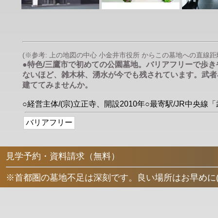
(※参考: 上の地図の中心 小金井市役所 からこの墓地への直線距離は 
●特色/三鷹市で初めての公園墓地。バリアフリーで歩
ないほど、雑木林、湧水が今でも残されています。武者
建ててみませんか。
○経営主体/(宗)立正寺、開設2010年○最寄駅/JR中央線
バリアフリー
見学予約・資料請求（無料）
※首都圏の墓地不足は深刻です。良い場所はお早めに