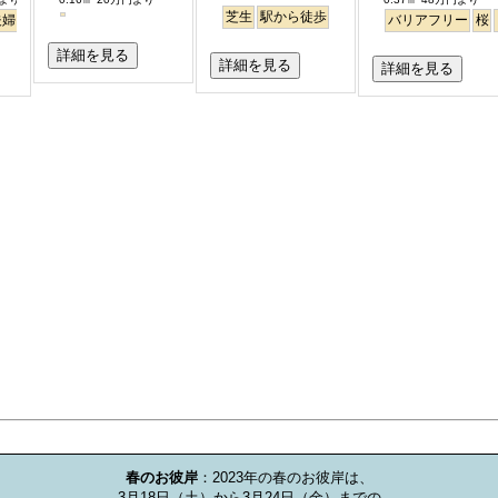
芝生
駅から徒歩
夫婦
永代供養
樹木葬
公園墓地
桜
バリアフリー
平坦
駅から徒歩
バリアフリー
明るい
桜
詳細を見る
詳細を見る
詳細を見る
お墓のミニ知識
春のお彼岸
：2023年の春のお彼岸は、

3月18日（土）から3月24日（金）までの
