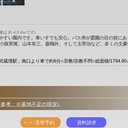
約 4.5 Kmです)
きやすい園内です。車いすでも安心。バス停が霊園の目の前に
小路実篤、山本有三、森鴎外、そして太宰治など、多くの文豪
「武蔵境駅」南口より車で約6分○宗教/宗教不問○総面積/1794.
(
参考：※墓地不足の現況
)
。