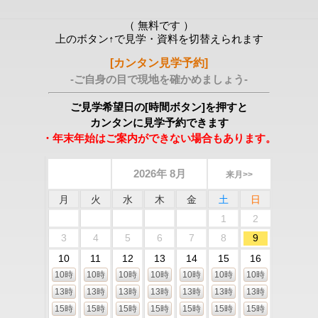
（ 無料です ）
上のボタン↑で見学・資料を切替えられます
[カンタン見学予約]
-ご自身の目で現地を確かめましょう-
ご見学希望日の[時間ボタン]を押すと
カンタンに見学予約できます
・年末年始はご案内ができない場合もあります。
2026年 8月
来月>>
月
火
水
木
金
土
日
1
2
3
4
5
6
7
8
9
10
11
12
13
14
15
16
10時
10時
10時
10時
10時
10時
10時
13時
13時
13時
13時
13時
13時
13時
15時
15時
15時
15時
15時
15時
15時