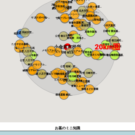
富士見メモリア...
小江戸聖地霊園
川越さくら浄苑
南川越霊園
平和浄苑
うらわ秋ヶ瀬霊...
ふじみ野霊園
メモリアルパー...
所沢メモリアル...
新所沢友愛聖地...
公営 志木市市...
朝霞フォーシー...
フォーシーズン...
聖地霊園未来
芝生の霊園あさ...
サンクガーデン...
風の森聖地
サニープレイス...
所沢聖地霊園
フォレスト所沢
和光聖地霊苑
智遍寺霊園 恵...
なごみの丘霊園
公営 新座市営...
小豆沢墓苑
やすらぎ聖地霊...
新の丘さくら浄...
日曜寺 愛染墓...
真龍寺墓地
公営 羽村市営...
稲足神社霊園
東本願寺 ひば...
公営 都立小平...
樹木葬 田無さ...
公営 都立雑司...
たきやま台墓苑
20km圏
宗清寺
小金井市役所
感通寺
積徳寺墓所
萩霊園
帝釈天 むさし...
東京ゆりが丘苑
メモリアルガー...
メモリアルガー...
公営 八王子市...
武蔵メモリアル...
玄照寺墓苑
公営 都立多磨...
桜上水 みたま...
杉並さくら聖苑
築地本願寺 和...
青山梅窓院墓苑
大泉寺墓所
浄見寺
公営 都立青山...
公営 八王子市...
東京メモリアル...
公営 稲城・府...
まや霊園
メモリアルパー...
メモリアルパー...
町田こもれびの...
高級公園墓地 ...
東京多摩霊園
公営 川崎市営...
南大沢バードヒ...
公営 八王子市...
メモリアルフォ...
川崎清風霊園
南大沢霊園
眞宗寺川崎霊園
ヒルズ川崎聖地
公営 川崎市営...
あざみ野浄苑
都筑港北霊園
青葉ニュータウ...
都筑まどか霊園
環境霊園 横浜...
お墓のミニ知識