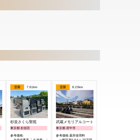
霊園
7.61km
霊園
8.23km
杉並さくら聖苑
武蔵メモリアルコート
東京都 杉並区
東京都 府中市
参考価格:
参考価格:墓所使用料
永代供養墓「 久遠廟」 29.8万円より
一般区画0.54㎡ 75万円より