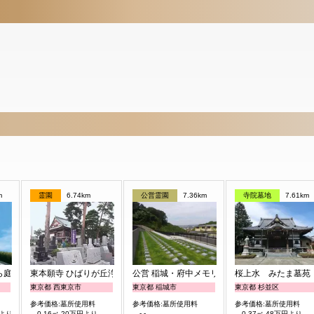
m
霊園
6.74km
公営霊園
7.36km
寺院墓地
7.61km
ら庭園
東本願寺 ひばりが丘浄苑
公営 稲城・府中メモリアルパーク
桜上水 みたま墓苑
東京都 西東京市
東京都 稲城市
東京都 杉並区
参考価格:墓所使用料
参考価格:墓所使用料
参考価格:墓所使用料
- -
円より
0.16㎡ 20万円より
0.37㎡ 48万円より