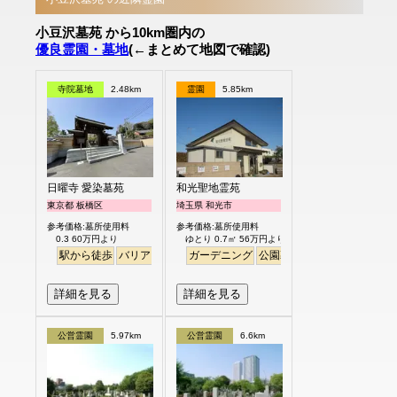
小豆沢墓苑 から10km圏内の
優良霊園・墓地
(←まとめて地図で確認)
寺院墓地
2.48km
霊園
5.85km
日曜寺 愛染墓苑
和光聖地霊苑
東京都 板橋区
埼玉県 和光市
参考価格:墓所使用料
参考価格:墓所使用料
0.3 60万円より
ゆとり 0.7㎡ 56万円より
駅から徒歩
バリアフリー
個人・夫婦
ガーデニング
永代供養
公園墓地
デザイン
バリア
詳細を見る
詳細を見る
公営霊園
5.97km
公営霊園
6.6km