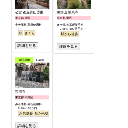
公営 都立青山霊園
萬輝山 陽泉寺
東京都 港区
東京都 港区
参考価格:墓所使用料
参考価格:墓所使用料
- -
0.46㎡ 300万円より
桜
さくら
駅から徒歩
詳細を見る
詳細を見る
寺院墓地
4.4km
宗清寺
東京都 中野区
参考価格:墓所使用料
0.16㎡ 40万円
永代供養
駅から徒歩
詳細を見る