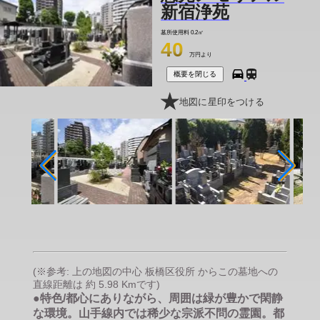
新宿浄苑
墓所使用料
0.2㎡
40
万円より
概要を閉じる
地図に星印をつける
(※参考: 上の地図の中心 板橋区役所 からこの墓地への
直線距離は 約 5.98 Kmです)
●特色/都心にありながら、周囲は緑が豊かで閑静
な環境。山手線内では稀少な宗派不問の霊園。都