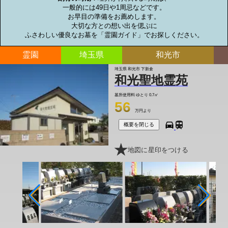
一般的には49日や1周忌などです。

お早目の準備をお薦めします。

大切な方との想い出を偲ぶに

ふさわしい優良なお墓を「霊園ガイド」でお探しください。
霊園
埼玉県
和光市
埼玉県 和光市 下新倉
和光聖地霊苑
墓所使用料
ゆとり 0.7㎡
56
万円より
概要を閉じる
地図に星印をつける