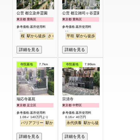
公営 都立染井霊園
公営 都立雑司ヶ谷霊園
東京都 豊島区
東京都 豊島区
参考価格:墓所使用料
参考価格:墓所使用料
- -
- -
桜
駅から徒歩
さくら
平坦
駅から徒歩
詳細を見る
詳細を見る
寺院墓地
7.7km
寺院墓地
7.96km
瑞応寺墓苑
宗清寺
東京都 足立区
東京都 中野区
参考価格:墓所使用料
参考価格:墓所使用料
1.08㎡ 140万円より
0.16㎡ 40万円
バリアフリー
駅から徒歩
永代供養
駅から徒歩
詳細を見る
詳細を見る