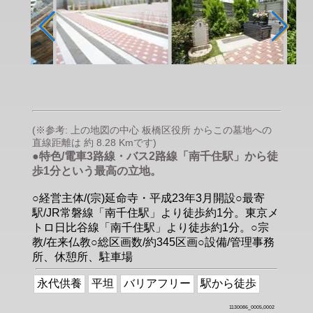
(※参考: 上の地図の中心 板橋区役所 からこの墓地への
直線距離は 約 8.28 Kmです)
●特色/電車3路線・バス2路線「南千住駅」から徒
歩1分という最高の立地。
○経営主体/(宗)延命寺・平成23年3月開設○最寄
駅/JR常磐線「南千住駅」より徒歩約1分。東京メ
トロ日比谷線「南千住駅」より徒歩約1分。○宗
教/在来仏教○総区画数/約345区画○設備/管理事務
所、休憩所、駐車場
永代供養
平坦
バリアフリー
駅から徒歩
1130086_0005,0002