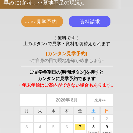
早めに
(
参考：※墓地不足の現況
)
。
（ 無料です ）
上のボタン↑で見学・資料を切替えられます
[カンタン見学予約]
-ご自身の目で現地を確かめましょう-
ご見学希望日の[時間ボタン]を押すと
カンタンに見学予約できます
・年末年始はご案内ができない場合もあります。
2026年 8月
来月>>
月
火
水
木
金
土
日
1
2
3
4
5
6
7
8
9