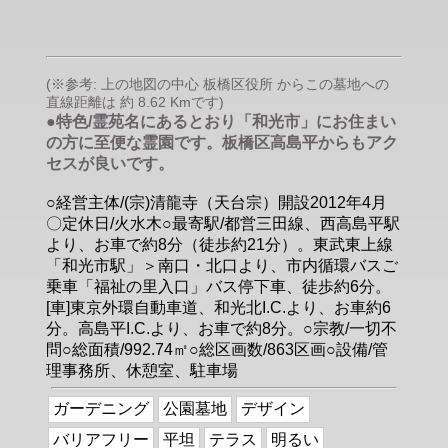
(※参考: 上の地図の中心 板橋区役所 からこの墓地への
直線距離は 約 8.62 Kmです)
●特色/霊苑名にあるとおり「和光市」にお住まい
の方に至便な霊園です。板橋区高島平からもアク
セスが良いです。
○経営主体/(宗)清龍寺（天台宗）開設2012年4月
〇定休日/火水木○最寄駅/都営三田線、西高島平駅
より、お車で約8分（徒歩約21分）。東武東上線
「和光市駅」＞南口・北口より、市内循環バスご
乗車「福祉の里入口」バス停下車、徒歩約6分。
[車]東京外環自動車道、和光北I.C.より、お車約6
分。高島平I.C.より、お車で約8分。○宗教/一切不
問○総面積/992.74㎡○総区画数/863区画○設備/管
理事務所、休憩室、駐車場
ガーデニング
公園墓地
デザイン
バリアフリー
平坦
テラス
明るい