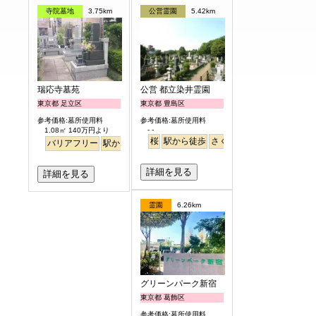
寺院墓地
3.75km
公営霊園
5.42km
瑞応寺墓苑
公営 都立染井霊園
東京都 足立区
東京都 豊島区
参考価格:墓所使用料
参考価格:墓所使用料
- -
1.08㎡ 140万円より
桜
駅から徒歩
さくら
バリアフリー
駅から徒歩
詳細を見る
詳細を見る
霊園
6.26km
グリーンパーク新宿
東京都 葛飾区
参考価格:墓所使用料