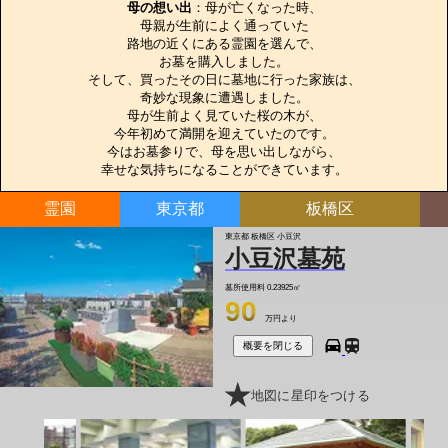
母の想い出
：母が亡くなった時、

母親が生前によく通っていた

路地の近くにある霊園を選んで、

お墓を購入しました。

そして、買ったその日に墓地に行った家族は、

奇妙な現象に遭遇しました。

母が生前よく見ていた桜の木が、

今年初めて満開を迎えていたのです。

今はお墓参りで、母を思い出しながら、

幸せな気持ちになることができています。
霊園
東京都
板橋区
東京都 板橋区 小豆沢
小豆沢墓苑
墓所使用料
0.23925㎡
90
万円より
概要を閉じる
地図に星印をつける