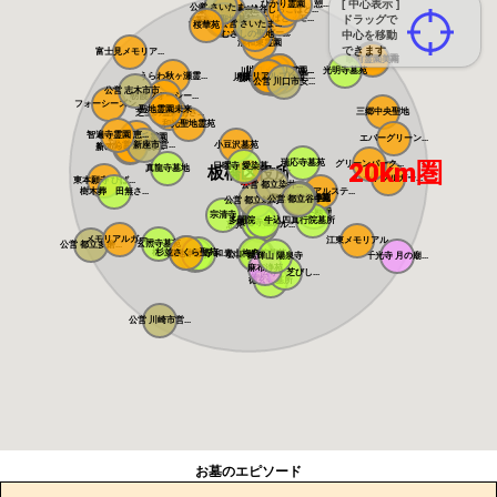
[ 中心表示 ]
ひかり霊園 憩...
公営 さいたま...
越谷しらこばと...
染谷の里 大宮...
しらこばとメモ...
ドラッグで
メモリアルパー...
さぎ山聖地墓苑
公営 さいたま...
桜華苑
メモリアルパー...
むさしの聖地 ...
中心を移動
浦和東霊園
できます
富士見メモリア...
吉川美南霊園
駅前霊園美南
川口さくら霊園...
川口メモリアル...
光明寺墓苑
川口光輪メモリ...
うらわ秋ヶ瀬霊...
メモリアルプレ...
川口中央霊園
メモリアルパー...
川口霊園かわぐ...
川口霊園 かわ...
サンク川口霊園
ヒルズ川口
源長寺墓地 ま...
公営 川口市安...
公営 志木市市...
朝霞フォーシー...
フォーシーズン...
聖地霊園未来
三郷中央聖地
芝生の霊園あさ...
和光聖地霊苑
智遍寺霊園 恵...
なごみの丘霊園
エバーグリーン...
公営 新座市営...
小豆沢墓苑
やすらぎ聖地霊...
新の丘さくら浄...
瑞応寺墓苑
20km圏
グリーンパーク...
日曜寺 愛染墓...
真龍寺墓地
板橋区役所
ハートフルガー...
東本願寺 ひば...
公営 都立染井...
樹木葬 田無さ...
メモリアルステ...
寛永寺谷中霊園
寛永寺德川浄苑
公営 都立谷中...
公営 都立雑司...
東本願寺
宗清寺
感通寺
多聞院 牛込四...
真行院墓所
積徳寺墓所
恵光メモリアル...
瑞光寺
メモリアルガー...
江東メモリアル
玄照寺墓苑
公営 都立多磨...
桜上水 みたま...
杉並さくら聖苑
築地本願寺 和...
青山梅窓院墓苑
浄見寺
公営 都立青山...
萬輝山 陽泉寺
千光寺 月の廟...
麻布浄苑
正伝寺 芝びし...
徳玄寺墓所
公営 川崎市営...
お墓のエピソード