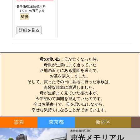
参考価格:墓所使用料
1.0㎡ 70万円より
徒歩
詳細を見る
お墓のエピソード
母の想い出
：母が亡くなった時、

母親が生前によく通っていた

路地の近くにある霊園を選んで、

お墓を購入しました。

そして、買ったその日に墓地に行った家族は、

奇妙な現象に遭遇しました。

母が生前よく見ていた桜の木が、

今年初めて満開を迎えていたのです。

今はお墓参りで、母を思い出しながら、

幸せな気持ちになることができています。
霊園
東京都
新宿区
東京都 新宿区 原町
恵光メモリアル