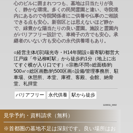
心のビルに囲まれつつも、墓地は日当たりが良
く、静かな環境。多くの民間霊園と違い、寺院境
内にあるので寺院関係者にご供養や仏事のご相談
できる点も安心。新宿区とは思えないほど静か
で、緑豊かな陽当たりの良い霊園。施設と霊園内
がバリアフリー設計で、車椅子の方でも安心。承
継者のいない方も安心の永代供養塔もあり。
○経営主体/(宗)瑞光寺・H14年開設○最寄駅/都営大
江戸線「牛込柳町駅」から徒歩約1分（地上に出
てすぐ横が入り口です）○宗教/不問○総面積/約
500㎡○総区画数/約500区画○設備/管理事務所、駐
車場、休憩所、本堂、庫裡、客殿、会館、納骨
堂、礼拝堂
バリアフリー
永代供養
駅から徒歩
1130011_0002
見学予約・資料請求（無料）
※首都圏の墓地不足は深刻です。良い場所はお