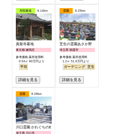
寺院墓地
8.14km
霊園
8.25km
真龍寺墓地
芝生の霊園あさか野
東京都 練馬区
埼玉県 朝霞市
参考価格:墓所使用料
参考価格:墓所使用料
0.54㎡ 90万円より
1.2㎡ 51.6万円より
平坦
ガーデニング
芝生
バリアフリー
詳細を見る
詳細を見る
霊園
8.28km
川口霊園 かわぐちの杜
埼玉県 川口市