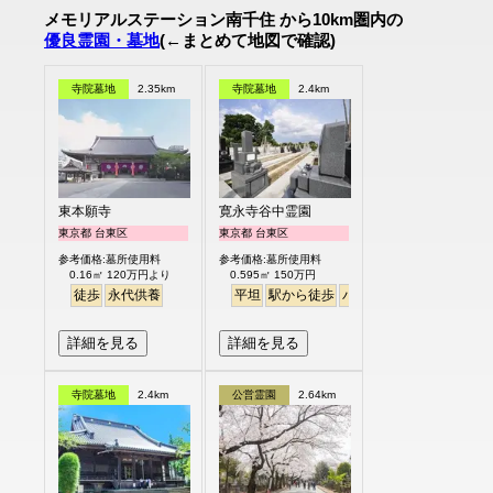
メモリアルステーション南千住 から10km圏内の
優良霊園・墓地
(←まとめて地図で確認)
寺院墓地
2.35km
寺院墓地
2.4km
東本願寺
寛永寺谷中霊園
東京都 台東区
東京都 台東区
参考価格:墓所使用料
参考価格:墓所使用料
0.16㎡ 120万円より
0.595㎡ 150万円
徒歩
永代供養
平坦
駅から徒歩
バリアフリー
詳細を見る
詳細を見る
寺院墓地
2.4km
公営霊園
2.64km