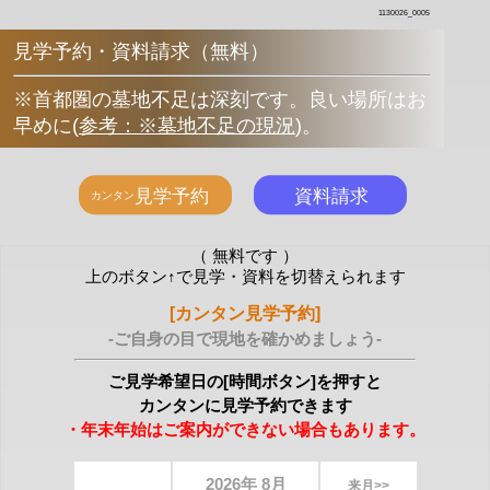
1130026_0005
見学予約・資料請求（無料）
※首都圏の墓地不足は深刻です。良い場所はお
早めに
(
参考：※墓地不足の現況
)
。
（ 無料です ）
上のボタン↑で見学・資料を切替えられます
[カンタン見学予約]
-ご自身の目で現地を確かめましょう-
ご見学希望日の[時間ボタン]を押すと
カンタンに見学予約できます
・年末年始はご案内ができない場合もあります。
2026年 8月
来月>>