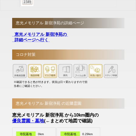
15時
恵光メモリアル 新宿浄苑の詳細ページ
恵光メモリアル 新宿浄苑の
詳細ページへ行く
コロナ対策
※確認できると色が付きます。状況は日々変わりますので担
当者にご確認ください。
恵光メモリアル 新宿浄苑 の近隣霊園
恵光メモリアル 新宿浄苑 から10km圏内の
優良霊園・墓地
(←まとめて地図で確認)
寺院墓地
0km
寺院墓地
0.29km