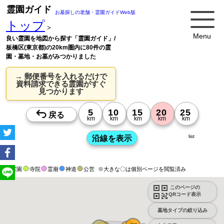
霊園ガイド
お墓探しの老舗・霊園ガイドWeb版
トップ
>
Menu
良い霊園を地図から探す「霊園ガイド」/
板橋区(東京都)の20km圏内に80件の霊
園・墓地・お墓がみつかりました
→ 郵便番号を入れるだけで
資料請求できる霊園がすぐ
見つかります
list
霊園
寺院
霊廟
神道
公営
※大きな〇は個別ページを閲覧済み
このページの
QRコード表示
墓地タイプの絞り込み