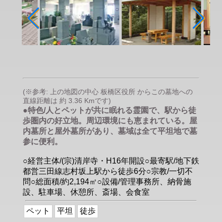
(※参考: 上の地図の中心 板橋区役所 からこの墓地への
直線距離は 約 3.36 Kmです)
●特色/人とペットが共に眠れる霊園で、駅から徒
歩圏内の好立地。周辺環境にも恵まれている。屋
内墓所と屋外墓所があり、墓域は全て平坦地で墓
参に便利。
○経営主体/(宗)清岸寺・H16年開設○最寄駅/地下鉄
都営三田線志村坂上駅から徒歩6分○宗教/一切不
問○総面積/約2,194㎡○設備/管理事務所、納骨施
設、駐車場、休憩所、斎場、会食室
ペット
平坦
徒歩