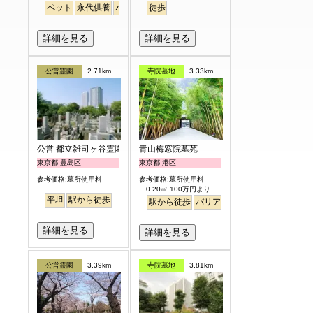
ペット
永代供養
バリアフリー
徒歩
駅から徒歩
詳細を見る
詳細を見る
公営霊園
2.71km
寺院墓地
3.33km
公営 都立雑司ヶ谷霊園
青山梅窓院墓苑
東京都 豊島区
東京都 港区
参考価格:墓所使用料
参考価格:墓所使用料
- -
0.20㎡ 100万円より
平坦
駅から徒歩
駅から徒歩
バリアフリー
永代供養
樹木
詳細を見る
詳細を見る
公営霊園
3.39km
寺院墓地
3.81km