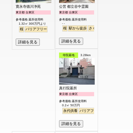
寛永寺德川浄苑
公営 都立谷中霊園
東京都 台東区
東京都 台東区
参考価格:墓所使用料
参考価格:墓所使用料
- -
1.32㎡ 300万円より
桜
駅から徒歩
さくら
桜
バリアフリー
詳細を見る
詳細を見る
寺院墓地
3.28km
真行院墓所
東京都 台東区
参考価格:墓所使用料
0.2㎡ 50万円
永代供養
バリアフリー
駅から徒歩
詳細を見る