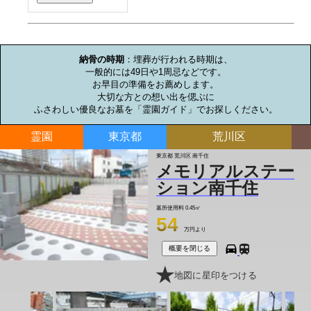
お墓のミニ知識
納骨の時期
：埋葬が行われる時期は、

一般的には49日や1周忌などです。

お早目の準備をお薦めします。

大切な方との想い出を偲ぶに

ふさわしい優良なお墓を「霊園ガイド」でお探しください。
霊園
東京都
荒川区
東京都 荒川区 南千住
メモリアルステー
ション南千住
墓所使用料
0.45㎡
54
万円より
概要を閉じる
地図に星印をつける