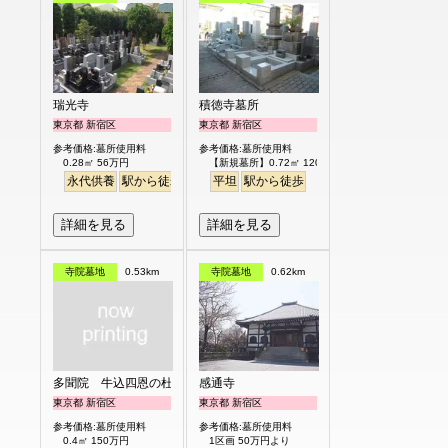
瑞光寺
積徳寺墓所
東京都 新宿区
東京都 新宿区
参考価格:墓所使用料
参考価格:墓所使用料
0.28㎡ 56万円
【新規墓所】0.72㎡ 120万円
永代供養
駅から徒歩
平坦
駅から徒歩
詳細を見る
詳細を見る
寺院墓地
0.53km
寺院墓地
0.62km
多聞院 牛込四恩の杜
感通寺
東京都 新宿区
東京都 新宿区
参考価格:墓所使用料
参考価格:墓所使用料
0.4㎡ 150万円
1区画 50万円より