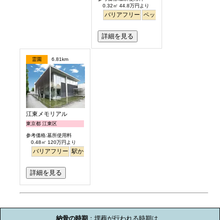
0.32㎡ 44.8万円より
バリアフリー
ペット
永代供養
詳細を見る
霊園
6.81km
江東メモリアル
東京都 江東区
参考価格:墓所使用料
0.48㎡ 120万円より
バリアフリー
駅から徒歩
平坦
永代供養
詳細を見る
お墓のミニ知識
納骨の時期
：埋葬が行われる時期は、
