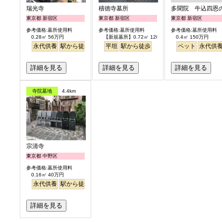
瑞光寺
積徳寺墓所
多聞院 牛込四恩
東京都 新宿区
東京都 新宿区
東京都 新宿区
参考価格:墓所使用料
参考価格:墓所使用料
参考価格:墓所使用料
0.28㎡ 56万円
【新規墓所】0.72㎡ 120万円
0.4㎡ 150万円
永代供養
駅から徒歩
平坦
駅から徒歩
ペット
永代供
詳細を見る
詳細を見る
詳細を見る
寺院墓地
4.4km
宗清寺
東京都 中野区
参考価格:墓所使用料
0.16㎡ 40万円
永代供養
駅から徒歩
詳細を見る