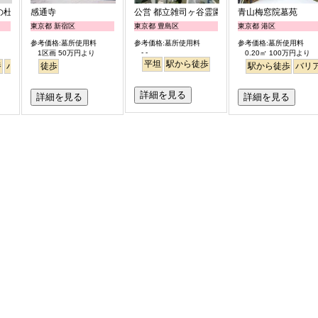
の杜
感通寺
公営 都立雑司ヶ谷霊園
青山梅窓院墓苑
東京都 新宿区
東京都 豊島区
東京都 港区
参考価格:墓所使用料
参考価格:墓所使用料
参考価格:墓所使用料
- -
1区画 50万円より
0.20㎡ 100万円より
平坦
駅から徒歩
養
バリアフリー
徒歩
駅から徒歩
駅から徒歩
バリ
詳細を見る
詳細を見る
詳細を見る