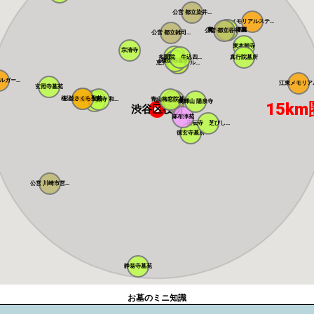
公営 都立染井...
メモリアルステ...
寛永寺谷中霊園
寛永寺德川浄苑
公営 都立谷中...
公営 都立雑司...
東本願寺
宗清寺
感通寺
多聞院 牛込四...
真行院墓所
積徳寺墓所
恵光メモリアル...
瑞光寺
ガー...
江東メモリア
玄照寺墓苑
桜上水 みたま...
杉並さくら聖苑
築地本願寺 和...
青山梅窓院墓苑
浄見寺
公営 都立青山...
萬輝山 陽泉寺
15km
渋谷区役所
麻布浄苑
正伝寺 芝びし...
徳玄寺墓所
公営 川崎市営...
静翁寺墓苑
お墓のミニ知識