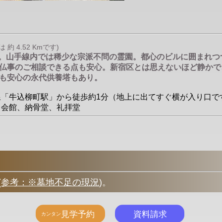
 4.52 Kmです)
境。山手線内では稀少な宗派不問の霊園。都心のビルに囲まれ
仏事のご相談できる点も安心。新宿区とは思えないほど静かで
も安心の永代供養塔もあり。
戸線「牛込柳町駅」から徒歩約1分（地上に出てすぐ横が入り口です）○
、会館、納骨堂、礼拝堂
(
参考：※墓地不足の現況
)
。