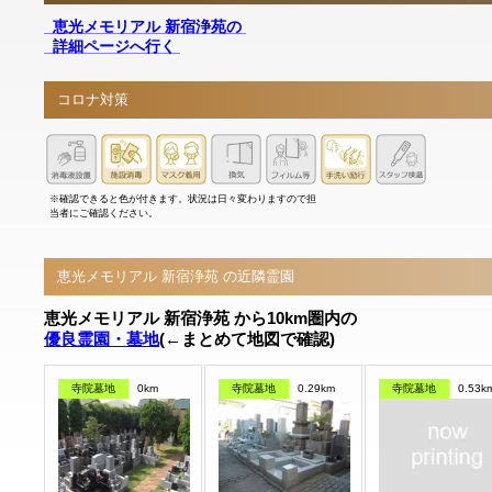
恵光メモリアル 新宿浄苑の
詳細ページへ行く
コロナ対策
※確認できると色が付きます。状況は日々変わりますので担
当者にご確認ください。
恵光メモリアル 新宿浄苑 の近隣霊園
恵光メモリアル 新宿浄苑 から10km圏内の
優良霊園・墓地
(←まとめて地図で確認)
寺院墓地
0km
寺院墓地
0.29km
寺院墓地
0.53k