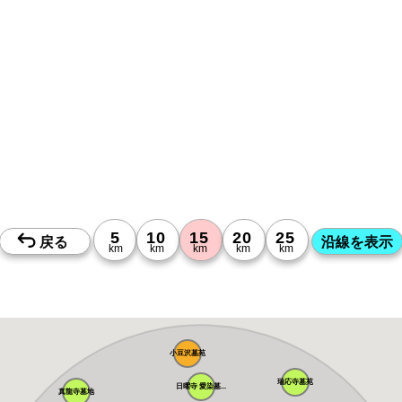
小豆沢墓苑
瑞応寺墓苑
日曜寺 愛染墓...
真龍寺墓地