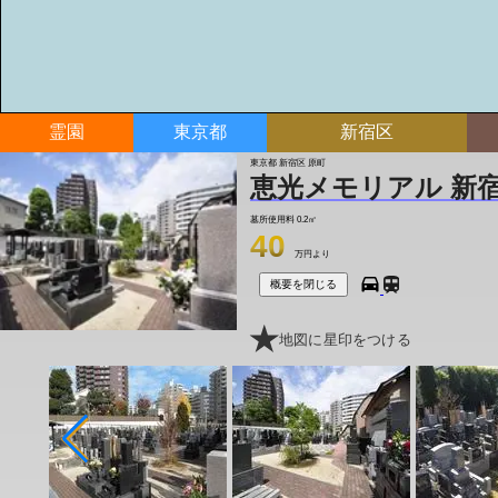
霊園
東京都
新宿区
東京都 新宿区 原町
恵光メモリアル 新
墓所使用料
0.2㎡
40
万円より
概要を閉じる
地図に星印をつける