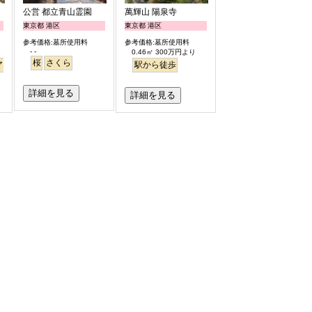
公営 都立青山霊園
萬輝山 陽泉寺
東京都 港区
東京都 港区
参考価格:墓所使用料
参考価格:墓所使用料
- -
0.46㎡ 300万円より
桜
さくら
アフリー
永代供養
樹木葬
明るい
駅から徒歩
詳細を見る
詳細を見る