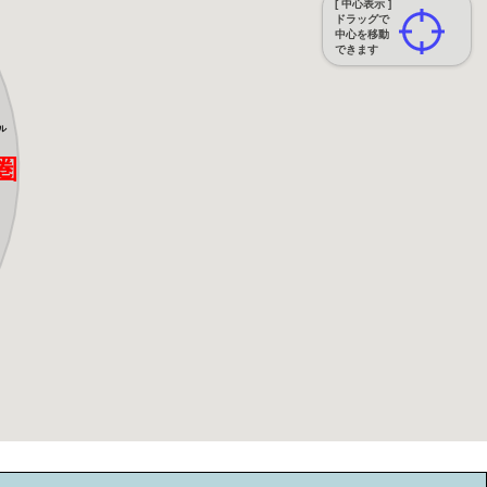
[ 中心表示 ]
ドラッグで
中心を移動
できます
ル
圏