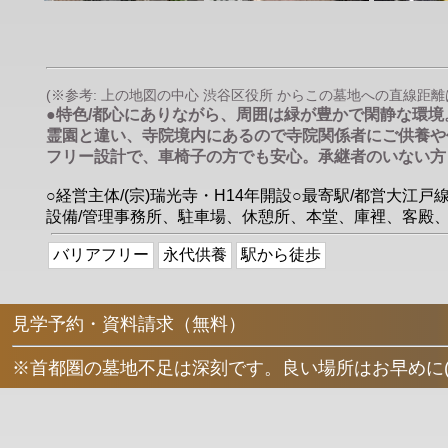
(※参考: 上の地図の中心 渋谷区役所 からこの墓地への直線距離は 約
●特色/都心にありながら、周囲は緑が豊かで閑静な環
霊園と違い、寺院境内にあるので寺院関係者にご供養や
フリー設計で、車椅子の方でも安心。承継者のいない方
○経営主体/(宗)瑞光寺・H14年開設○最寄駅/都営大江
設備/管理事務所、駐車場、休憩所、本堂、庫裡、客殿
バリアフリー
永代供養
駅から徒歩
見学予約・資料請求（無料）
※首都圏の墓地不足は深刻です。良い場所はお早めに