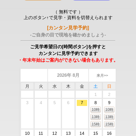
（ 無料です ）
上のボタン↑で見学・資料を切替えられます
[カンタン見学予約]
-ご自身の目で現地を確かめましょう-
ご見学希望日の[時間ボタン]を押すと
カンタンに見学予約できます
・年末年始はご案内ができない場合もあります。
2026年 8月
来月>>
月
火
水
木
金
土
日
1
2
3
4
5
6
7
8
9
10時
10時
13時
13時
15時
15時
10
11
12
13
14
15
16