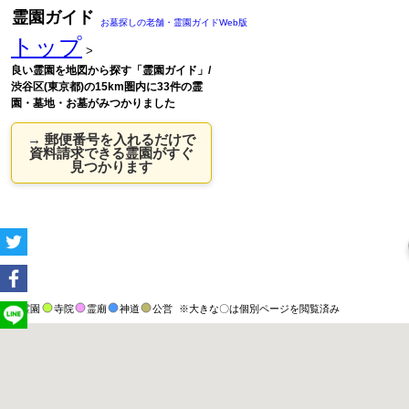
霊園ガイド
お墓探しの老舗・霊園ガイドWeb版
トップ
>
良い霊園を地図から探す「霊園ガイド」/
渋谷区(東京都)の15km圏内に33件の霊
園・墓地・お墓がみつかりました
→ 郵便番号を入れるだけで
資料請求できる霊園がすぐ
見つかります
霊園
寺院
霊廟
神道
公営
※大きな〇は個別ページを閲覧済み