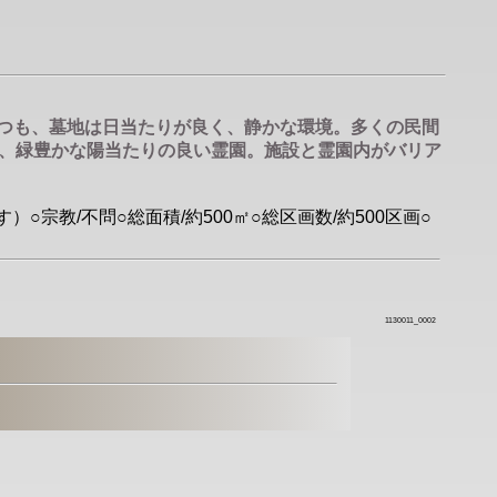
つつも、墓地は日当たりが良く、静かな環境。多くの民間
、緑豊かな陽当たりの良い霊園。施設と霊園内がバリア
宗教/不問○総面積/約500㎡○総区画数/約500区画○
1130011_0002