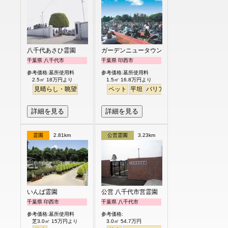
八千代あさひ霊園
ガーデンニュータウン霊園
千葉県 八千代市
千葉県 印西市
参考価格:墓所使用料
参考価格:墓所使用料
2.5㎡ 18万円より
1.5㎡ 16.8万円より
見晴らし・眺望
ペット
平坦
バリアフリー
駅から徒歩
詳細を見る
詳細を見る
霊園
2.81km
公営霊園
3.23km
いんば霊園
公営 八千代市営霊園
千葉県 印西市
千葉県 八千代市
参考価格:墓所使用料
参考価格:
芝3.0㎡ 15万円より
3.0㎡ 54.7万円