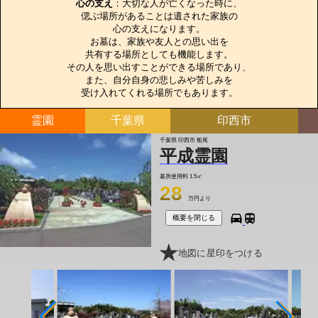
心の支え
：大切な人が亡くなった時に、

偲ぶ場所があることは遺された家族の

心の支えになります。

お墓は、家族や友人との思い出を

共有する場所としても機能します。

その人を思い出すことができる場所であり、

また、自分自身の悲しみや苦しみを

受け入れてくれる場所でもあります。
霊園
千葉県
印西市
千葉県 印西市 船尾
平成霊園
墓所使用料
1.5㎡
28
万円より
概要を閉じる
地図に星印をつける