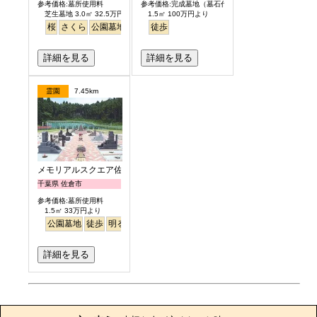
参考価格:墓所使用料
参考価格:完成墓地（墓石代含）
芝生墓地 3.0㎡ 32.5万円より
1.5㎡ 100万円より
桜
さくら
公園墓地
芝生
徒歩
詳細を見る
詳細を見る
霊園
7.45km
メモリアルスクエア佐倉
千葉県 佐倉市
参考価格:墓所使用料
1.5㎡ 33万円より
公園墓地
徒歩
明るい
詳細を見る
お墓のエピソード