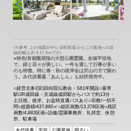
(※参考: 上の地図の中心 栄町役場 からこの墓地への直
線距離は 約 9.17 Kmです)
●特色/首都圏屈指の大型公園霊園。全域平坦地
で、緑と花々が美しい。一年を通して行事が多い
のも特徴。特に春・秋の彼岸会は沢山の方で賑わ
う。永代供養墓「あんしん」も好評発売中。
○経営主体/(宗)回向院仏教会・S61年開設○最寄
駅/JR成田線・京成線成田駅からバスで約13分・
土日祝、彼岸、お盆時直通バスあり○宗教/一切不
問○総面積/437,880㎡○総区画数/13,378区画○残区
画数/4,883区画○設備/霊園事務所、礼拝堂、休憩
所、駐車場
永代供養
平坦
公園墓地
明るい