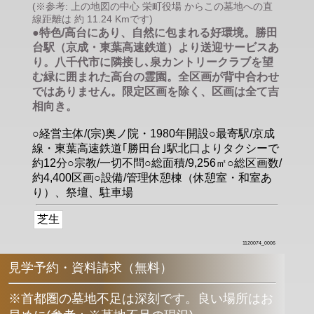
(※参考: 上の地図の中心 栄町役場 からこの墓地への直
線距離は 約 11.24 Kmです)
●特色/高台にあり、自然に包まれる好環境。勝田
台駅（京成・東葉高速鉄道）より送迎サービスあ
り。八千代市に隣接し､泉カントリークラブを望
む緑に囲まれた高台の霊園。全区画が背中合わせ
ではありません。限定区画を除く、区画は全て吉
相向き。
○経営主体/(宗)奥ノ院・1980年開設○最寄駅/京成
線・東葉高速鉄道｢勝田台｣駅北口よりタクシーで
約12分○宗教/一切不問○総面積/9,256㎡○総区画数/
約4,400区画○設備/管理休憩棟（休憩室・和室あ
り）、祭壇、駐車場
芝生
1120074_0006
見学予約・資料請求（無料）
※首都圏の墓地不足は深刻です。良い場所はお