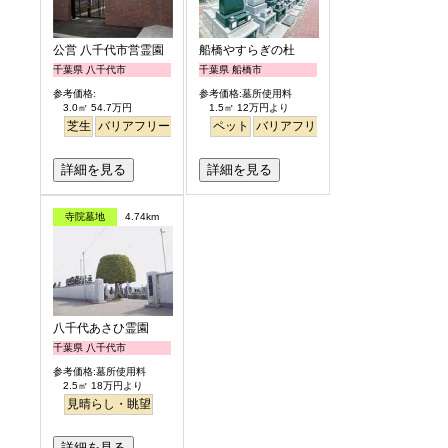
公営 八千代市営霊園
船橋やすらぎの杜
千葉県 八千代市
千葉県 船橋市
参考価格:
参考価格:墓所使用料
3.0㎡ 54.7万円
1.5㎡ 12万円より
芝生
バリアフリー
公園墓地
ペット
バリアフリー
駅から徒歩
詳細を見る
詳細を見る
寺院墓地
4.74km
八千代あさひ霊園
千葉県 八千代市
参考価格:墓所使用料
2.5㎡ 18万円より
見晴らし・眺望
詳細を見る