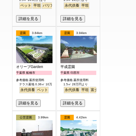
ペット
平坦
バリアフリー
永代供養
駅から徒歩
平坦
詳細を見る
詳細を見る
霊園
3.84km
霊園
3.94km
オリーブGarden
平成霊園
千葉県 船橋市
千葉県 印西市
参考価格:墓所使用料
参考価格:墓所使用料
テラス墓地 0.36㎡ 10万円より
1.5㎡ 28万円より
永代供養
ペット
永代供養
平坦
富士山
見晴らし・眺望
詳細を見る
詳細を見る
公営霊園
3.99km
霊園
4.42km