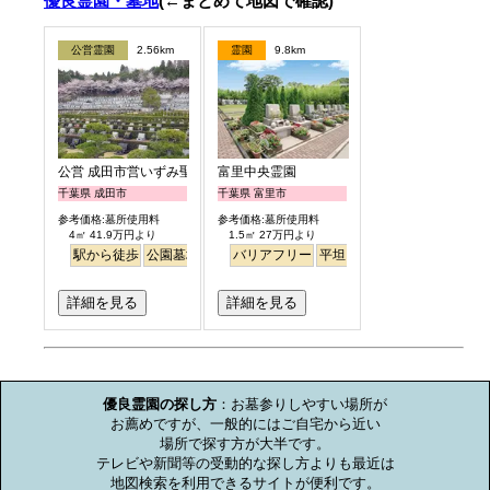
優良霊園・墓地
(←まとめて地図で確認)
公営霊園
2.56km
霊園
9.8km
公営 成田市営いずみ聖地公園
富里中央霊園
千葉県 成田市
千葉県 富里市
参考価格:墓所使用料
参考価格:墓所使用料
4㎡ 41.9万円より
1.5㎡ 27万円より
駅から徒歩
公園墓地
バリアフリー
平坦
詳細を見る
詳細を見る
お墓のミニ知識
優良霊園の探し方
：お墓参りしやすい場所が

お薦めですが、一般的にはご自宅から近い

場所で探す方が大半です。

テレビや新聞等の受動的な探し方よりも最近は

地図検索を利用できるサイトが便利です。