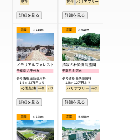
芝生
芝生
バリアフリー
公園墓地
詳細を見る
詳細を見る
霊園
3.74km
霊園
3.94km
メモリアルフォレスト八千代
清寂の杜歓喜院霊園
千葉県 八千代市
千葉県 印西市
参考価格:墓所使用料
参考価格:墓所使用料
1.5㎡ 22万円より
1.5㎡ 12万円より
公園墓地
平坦
バリアフリー
バリアフリー
平坦
ペット
詳細を見る
詳細を見る
霊園
4.72km
霊園
5.05km