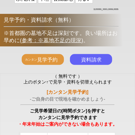
1120055_0001,0006,0005
見学予約・資料請求（無料）
※首都圏の墓地不足は深刻です。良い場所はお
早めに
(
参考：※墓地不足の現況
)
。
（ 無料です ）
上のボタン↑で見学・資料を切替えられます
[カンタン見学予約]
-ご自身の目で現地を確かめましょう-
ご見学希望日の[時間ボタン]を押すと
カンタンに見学予約できます
・年末年始はご案内ができない場合もあります。