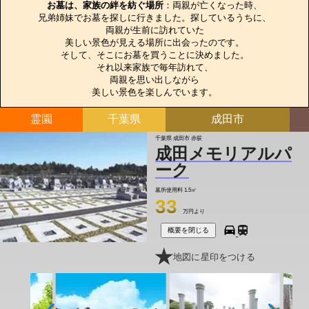
お墓は、家族の絆を紡ぐ場所
：両親が亡くなった時、

兄弟姉妹でお墓を探しに行きました。探しているうちに、

両親が生前に訪れていた

美しい景色が見える場所に出会ったのです。

そして、そこにお墓を買うことに決めました。

それ以来家族で毎年訪れて、

両親を思い出しながら

美しい景色を楽しんでいます。
霊園
千葉県
成田市
千葉県 成田市 赤荻
成田メモリアルパ
ーク
墓所使用料
1.5㎡
33
万円より
概要を閉じる
地図に星印をつける