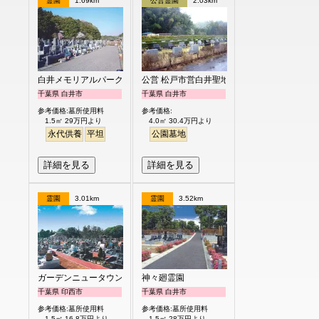
霊園
1.69km
公営霊園
2.03km
白井メモリアルパーク
公営 松戸市営白井聖地公園
千葉県 白井市
千葉県 白井市
参考価格:墓所使用料
参考価格:
1.5㎡ 29万円より
4.0㎡ 30.4万円より
永代供養
平坦
公園墓地
詳細を見る
詳細を見る
霊園
3.01km
霊園
3.52km
ガーデンニュータウン霊園
神々廻霊園
千葉県 印西市
千葉県 白井市
参考価格:墓所使用料
参考価格:墓所使用料
1.5㎡ 16.8万円より
1.5㎡ 28万円より