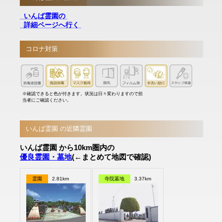
いんば霊園の
詳細ページへ行く
コロナ対策
※確認できると色が付きます。状況は日々変わりますので担
当者にご確認ください。
いんば霊園 の近隣霊園
いんば霊園 から10km圏内の
優良霊園・墓地
(←まとめて地図で確認)
霊園
2.81km
寺院墓地
3.37km