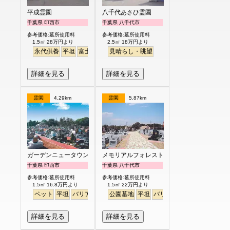
平成霊園
八千代あさひ霊園
千葉県 印西市
千葉県 八千代市
参考価格:墓所使用料
参考価格:墓所使用料
1.5㎡ 28万円より
2.5㎡ 18万円より
永代供養
平坦
富士山
見晴らし・眺望
見晴らし・眺望
詳細を見る
詳細を見る
霊園
4.29km
霊園
5.87km
ガーデンニュータウン霊園
メモリアルフォレスト八千代
千葉県 印西市
千葉県 八千代市
参考価格:墓所使用料
参考価格:墓所使用料
1.5㎡ 16.8万円より
1.5㎡ 22万円より
ペット
平坦
バリアフリー
公園墓地
駅から徒歩
平坦
バリアフリー
詳細を見る
詳細を見る