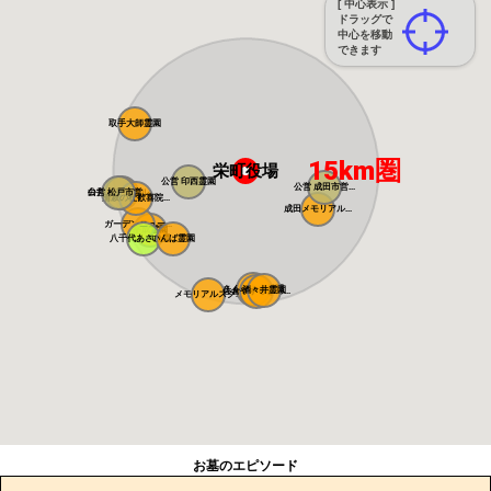
[ 中心表示 ]
ドラッグで
中心を移動
できます
取手大師霊園
15km圏
栄町役場
公営 印西霊園
公営 成田市営...
白井メモリアル...
公営 松戸市営...
清寂の杜歓喜院...
成田メモリアル...
ガーデンニュー...
平成霊園
八千代あさひ霊...
いんば霊園
さくら中央霊園
酒々井霊園
佐倉やすらぎの...
メモリアルスク...
お墓のエピソード