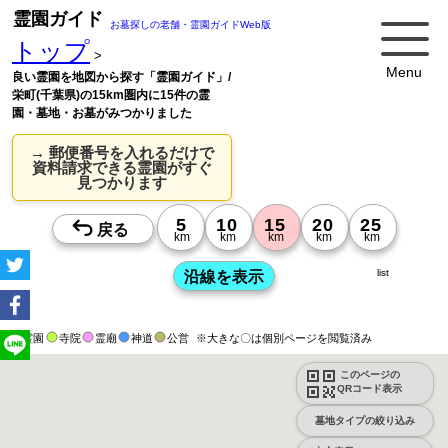
霊園ガイド
お墓探しの老舗・霊園ガイドWeb版
トップ
>
Menu
良い霊園を地図から探す「霊園ガイド」/
栄町(千葉県)の15km圏内に15件の霊
園・墓地・お墓がみつかりました
→ 郵便番号を入れるだけで
資料請求できる霊園がすぐ
見つかります
list
霊園
寺院
霊廟
神道
公営
※大きな〇は個別ページを閲覧済み
このページの
QRコード表示
墓地タイプの絞り込み