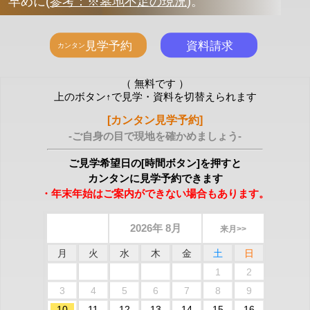
早めに
(
参考：※墓地不足の現況
)
。
（ 無料です ）
上のボタン↑で見学・資料を切替えられます
[カンタン見学予約]
-ご自身の目で現地を確かめましょう-
ご見学希望日の[時間ボタン]を押すと
カンタンに見学予約できます
・年末年始はご案内ができない場合もあります。
2026年 8月
来月>>
月
火
水
木
金
土
日
1
2
3
4
5
6
7
8
9
10
11
12
13
14
15
16