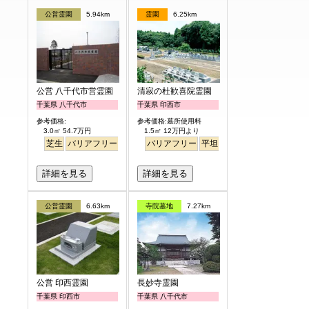
公営霊園
5.94km
霊園
6.25km
公営 八千代市営霊園
清寂の杜歓喜院霊園
千葉県 八千代市
千葉県 印西市
参考価格:
参考価格:墓所使用料
3.0㎡ 54.7万円
1.5㎡ 12万円より
芝生
バリアフリー
公園墓地
バリアフリー
平坦
ペット
詳細を見る
詳細を見る
公営霊園
6.63km
寺院墓地
7.27km
公営 印西霊園
長妙寺霊園
千葉県 印西市
千葉県 八千代市