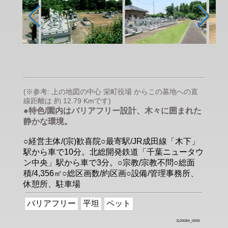
(※参考: 上の地図の中心 栄町役場 からこの墓地への直
線距離は 約 12.79 Kmです)
●特色/園内はバリアフリー設計、木々に囲まれた
静かな環境。
○経営主体/(宗)歓喜院○最寄駅/JR成田線「木下」
駅から車で10分。北総開発鉄道「千葉ニュータウ
ン中央」駅から車で3分。○宗教/宗教不問○総面
積/4,356㎡○総区画数/約区画○設備/管理事務所、
休憩所、駐車場
バリアフリー
平坦
ペット
1120084_0005