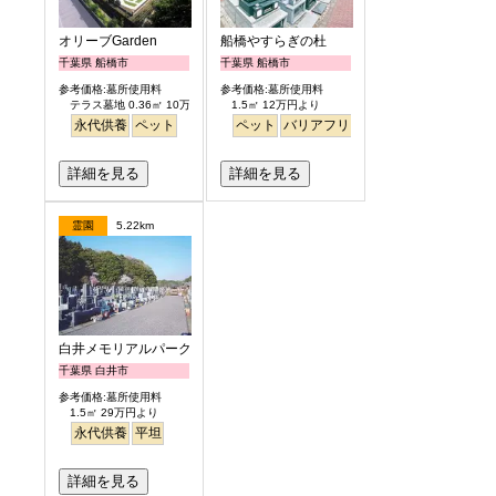
オリーブGarden
船橋やすらぎの杜
千葉県 船橋市
千葉県 船橋市
参考価格:墓所使用料
参考価格:墓所使用料
テラス墓地 0.36㎡ 10万円より
1.5㎡ 12万円より
永代供養
ペット
ペット
バリアフリー
駅から徒歩
詳細を見る
詳細を見る
霊園
5.22km
白井メモリアルパーク
千葉県 白井市
参考価格:墓所使用料
1.5㎡ 29万円より
永代供養
平坦
詳細を見る