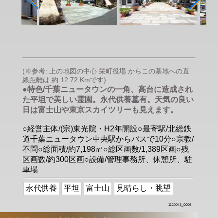
(※参考: 上の地図の中心 栄町役場 からこの墓地への直
線距離は 約 12.72 Kmです)
●特色/千葉ニュータウンの一角、高台に造成され
た平坦で美しい霊園。永代供養墓有。天気の良い
日は富士山や東京スカイツリーも見えます。
○経営主体/(宗)東光院・H2年開設○最寄駅/北総鉄
道千葉ニュータウン中央駅からバスで10分○宗教/
不問○総面積/約7,198㎡○総区画数/1,389区画○残
区画数/約300区画○設備/管理事務所、休憩所、駐
車場
永代供養
平坦
富士山
見晴らし・眺望
1120043_0006