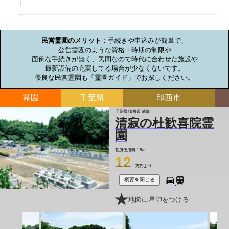
お墓のミニ知識
民営霊園のメリット
：手続きや申込みが簡単で、

公営霊園のような資格・時期の制限や

面倒な手続きが無く、民間なので時代に合わせた施設や

最新設備の充実してる場合が少なくないです。

優良な民営霊園も「霊園ガイド」でお探しください。
霊園
千葉県
印西市
千葉県 印西市 浦部
清寂の杜歓喜院霊
園
墓所使用料
1.5㎡
12
万円より
概要を閉じる
地図に星印をつける