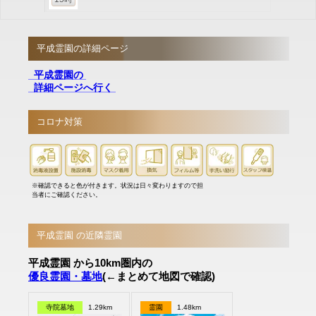
平成霊園の詳細ページ
平成霊園の
詳細ページへ行く
コロナ対策
※確認できると色が付きます。状況は日々変わりますので担
当者にご確認ください。
平成霊園 の近隣霊園
平成霊園 から10km圏内の
優良霊園・墓地
(←まとめて地図で確認)
寺院墓地
1.29km
霊園
1.48km