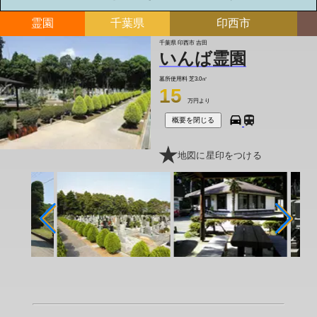
霊園
千葉県
印西市
千葉県 印西市 吉田
いんば霊園
墓所使用料
芝3.0㎡
15
万円より
概要を閉じる
地図に星印をつける