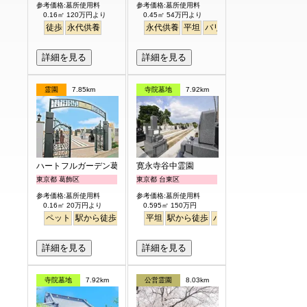
参考価格:墓所使用料
参考価格:墓所使用料
0.16㎡ 120万円より
0.45㎡ 54万円より
徒歩
永代供養
永代供養
平坦
バリアフリー
駅から徒歩
詳細を見る
詳細を見る
霊園
7.85km
寺院墓地
7.92km
ハートフルガーデン葛飾鎌倉
寛永寺谷中霊園
東京都 葛飾区
東京都 台東区
参考価格:墓所使用料
参考価格:墓所使用料
0.16㎡ 20万円より
0.595㎡ 150万円
ペット
駅から徒歩
バリアフリー
平坦
駅から徒歩
明るい
バリアフリー
詳細を見る
詳細を見る
寺院墓地
7.92km
公営霊園
8.03km