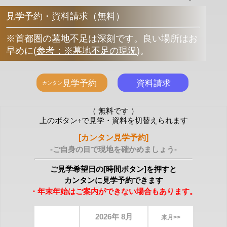
見学予約・資料請求（無料）
※首都圏の墓地不足は深刻です。良い場所はお
早めに
(
参考：※墓地不足の現況
)
。
（ 無料です ）
上のボタン↑で見学・資料を切替えられます
[カンタン見学予約]
-ご自身の目で現地を確かめましょう-
ご見学希望日の[時間ボタン]を押すと
カンタンに見学予約できます
・年末年始はご案内ができない場合もあります。
2026年 8月
来月>>