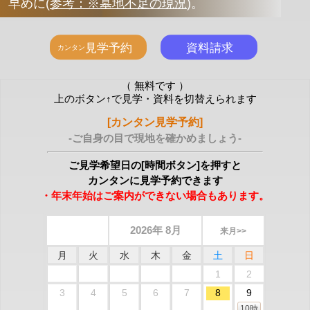
早めに
(
参考：※墓地不足の現況
)
。
（ 無料です ）
上のボタン↑で見学・資料を切替えられます
[カンタン見学予約]
-ご自身の目で現地を確かめましょう-
ご見学希望日の[時間ボタン]を押すと
カンタンに見学予約できます
・年末年始はご案内ができない場合もあります。
2026年 8月
来月>>
月
火
水
木
金
土
日
1
2
3
4
5
6
7
8
9
10時