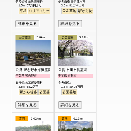
参考価格:墓所使用料
参考価格:墓所使用料
1.5㎡ 57万円より
3.0㎡ 81万円より
平坦
バリアフリー
公園墓地
駅から徒歩
詳細を見る
詳細を見る
公営霊園
5.6km
公営霊園
5.89km
公営 習志野市海浜霊園
公営 市川市営霊園
千葉県 習志野市
千葉県 市川市
参考価格:墓所使用料
参考価格:
4.5㎡ 68.2万円
1.5㎡ 49.95万円
駅から徒歩
公園墓地
海が見える
公園墓地
詳細を見る
詳細を見る
霊園
6.02km
霊園
6.16km