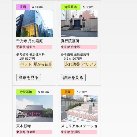
霊廟
4.81km
寺院墓地
5.38km
千光寺 月の廟庭
真行院墓所
千葉県 浦安市
東京都 台東区
参考価格:墓所使用料
参考価格:墓所使用料
1基 83万円
0.2㎡ 50万円
ペット
駅から徒歩
永代供養
バリアフリー
駅から徒歩
詳細を見る
詳細を見る
寺院墓地
5.81km
霊園
6.81km
東本願寺
メモリアルステーション南千住
東京都 台東区
東京都 荒川区