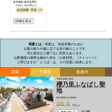
参考価格:墓所使用料
0.45㎡ 54万円より
永代供養
平坦
バリアフリー
駅から徒歩
詳細を見る
お墓のミニ知識
塔婆とは
：塔婆は、先祖供養のために

お墓の後ろや脇に立てる木の板のことです。

浄土真宗など建てない宗旨もあります。

お釈迦様の遺骨を納めた塔を「仏舎利塔」（ストゥーパ）

と呼びますが「とうば」は、その言葉に由来します。
霊園
千葉県
船橋市
千葉県 船橋市 夏見
櫻乃里ふなばし聖
地
墓所使用料
永代供養付
36.5
万円より