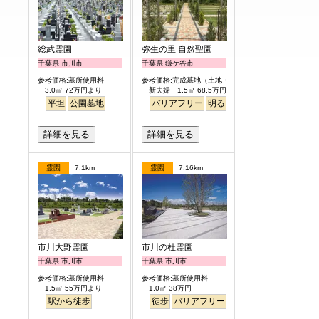
総武霊園
弥生の里 自然聖園
千葉県 市川市
千葉県 鎌ケ谷市
参考価格:墓所使用料
参考価格:完成墓地（土地・墓石一式含）
3.0㎡ 72万円より
新夫婦 1.5㎡ 68.5万円より
平坦
公園墓地
バリアフリー
明るい
詳細を見る
詳細を見る
霊園
7.1km
霊園
7.16km
市川大野霊園
市川の杜霊園
千葉県 市川市
千葉県 市川市
参考価格:墓所使用料
参考価格:墓所使用料
1.5㎡ 55万円より
1.0㎡ 38万円
駅から徒歩
徒歩
バリアフリー
明るい