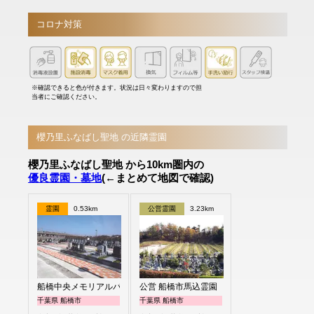
コロナ対策
※確認できると色が付きます。状況は日々変わりますので担
当者にご確認ください。
櫻乃里ふなばし聖地 の近隣霊園
櫻乃里ふなばし聖地 から10km圏内の
優良霊園・墓地
(←まとめて地図で確認)
霊園
0.53km
公営霊園
3.23km
船橋中央メモリアルパーク
公営 船橋市馬込霊園
千葉県 船橋市
千葉県 船橋市