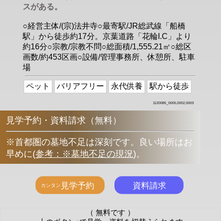
スがある。
○経営主体/(宗)法井寺○最寄駅/JR総武線「船橋
駅」から徒歩約17分。京葉道路「花輪I.C」より
約16分○宗教/宗教不問○総面積/1,555.21㎡○総区
画数/約453区画○設備/管理事務所、休憩所、駐車
場
ペット
バリアフリー
永代供養
駅から徒歩
1120085_0005,0002,0003
見学予約・資料請求（無料）
※首都圏の墓地不足は深刻です。良い場所はお
早めに
(
参考：※墓地不足の現況
)
。
（ 無料です ）