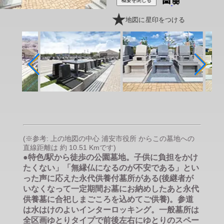
概要を閉じる
地図に星印をつける
(※参考: 上の地図の中心 浦安市役所 からこの墓地への
直線距離は 約 10.51 Kmです)
●特色/駅から徒歩の公園墓地。子供に負担をかけ
たくない」「無縁仏になるのが不安である」とい
った声に応えた永代供養付墓所がある(後継者が
いなくなって一定期間お墓にお納めしたあと永代
供養墓に合祀しまごころを込めてご供養)。参道
は水はけのよいインターロッキング。一般墓所は
全区画ゆとりタイプで前後左右にゆとりのスペー