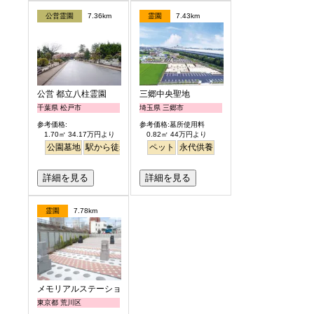
公営霊園
7.36km
霊園
7.43km
公営 都立八柱霊園
三郷中央聖地
千葉県 松戸市
埼玉県 三郷市
参考価格:
参考価格:墓所使用料
1.70㎡ 34.17万円より
0.82㎡ 44万円より
公園墓地
駅から徒歩
ペット
永代供養
詳細を見る
詳細を見る
霊園
7.78km
メモリアルステーション南千住
東京都 荒川区