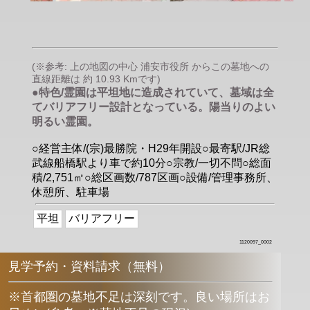
(※参考: 上の地図の中心 浦安市役所 からこの墓地への
直線距離は 約 10.93 Kmです)
●特色/霊園は平坦地に造成されていて、墓域は全
てバリアフリー設計となっている。陽当りのよい
明るい霊園。
○経営主体/(宗)最勝院・H29年開設○最寄駅/JR総
武線船橋駅より車で約10分○宗教/一切不問○総面
積/2,751㎡○総区画数/787区画○設備/管理事務所、
休憩所、駐車場
平坦
バリアフリー
1120097_0002
見学予約・資料請求（無料）
※首都圏の墓地不足は深刻です。良い場所はお