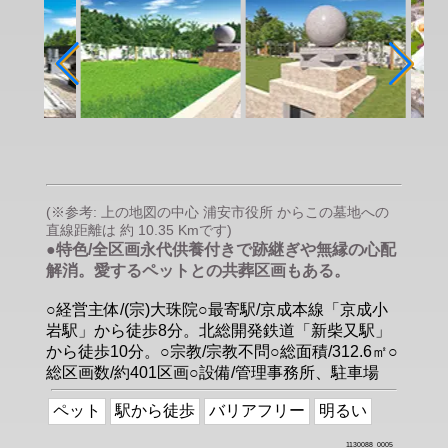
(※参考: 上の地図の中心 浦安市役所 からこの墓地への
直線距離は 約 10.35 Kmです)
●特色/全区画永代供養付きで跡継ぎや無縁の心配
解消。愛するペットとの共葬区画もある。
○経営主体/(宗)大珠院○最寄駅/京成本線「京成小
岩駅」から徒歩8分。北総開発鉄道「新柴又駅」
から徒歩10分。○宗教/宗教不問○総面積/312.6㎡○
総区画数/約401区画○設備/管理事務所、駐車場
ペット
駅から徒歩
バリアフリー
明るい
1130088_0005