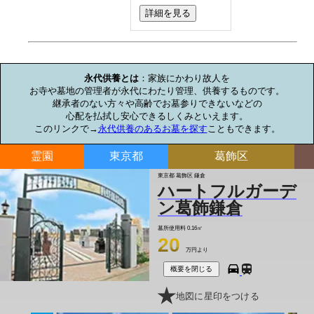
詳細を見る
お墓のミニ知識
永代供養とは
：家族にかわり故人を

お寺や墓地の管理者が永代にわたり管理、供養するものです。

継承者のない方々や高齢でお墓参りできないなどの

心配を払拭し安心できるしくみといえます。

このリンクで→
永代供養のあるお墓を探す
こともできます。
霊園
東京都
葛飾区
東京都 葛飾区 鎌倉
ハートフルガーデ
ン葛飾鎌倉
墓所使用料
0.16㎡
20
万円より
概要を閉じる
地図に星印をつける