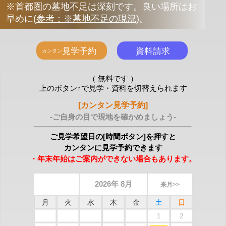
※首都圏の墓地不足は深刻です。良い場所はお
早めに
(
参考：※墓地不足の現況
)
。
（ 無料です ）
上のボタン↑で見学・資料を切替えられます
[カンタン見学予約]
-ご自身の目で現地を確かめましょう-
ご見学希望日の[時間ボタン]を押すと
カンタンに見学予約できます
・年末年始はご案内ができない場合もあります。
2026年 8月
来月>>
月
火
水
木
金
土
日
1
2