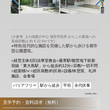
(※参考: 上の地図の中心 浦安市役所 からこの墓地への
直線距離は 約 6.22 Kmです)
●特色/近代的な施設を完備した駅から歩ける都市
型公園霊苑。
○経営主体/(宗)法華堂教会○最寄駅/都営地下鉄新
宿線「東大島駅」から徒歩約12分○宗教/一切不問
○総面積/㎡○総区画数/約区画○設備/休憩室、礼拝
施設、会食場
バリアフリー
駅から徒歩
平坦
永代供養
1130085_0005
見学予約・資料請求（無料）