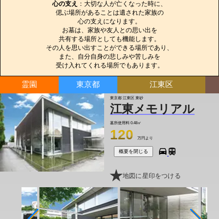
心の支え
：大切な人が亡くなった時に、

偲ぶ場所があることは遺された家族の

心の支えになります。

お墓は、家族や友人との思い出を

共有する場所としても機能します。

その人を思い出すことができる場所であり、

また、自分自身の悲しみや苦しみを

受け入れてくれる場所でもあります。
霊園
東京都
江東区
東京都 江東区 東砂
江東メモリアル
墓所使用料
0.48㎡
120
万円より
概要を閉じる
地図に星印をつける