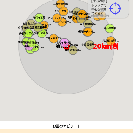
[ 中心表示 ]
三郷中央聖地
ドラッグで
中心を移動
エバーグリーン...
公営 都立八柱...
できます
大町やすらぎパ...
いちかわ大町霊...
船橋昭和浄苑
船橋森林霊園
サニープレイス...
サニーパーク松...
弥生の里 自然...
瑞応寺墓苑
市川の杜霊園
グリーンパーク...
市川大野霊園
公営 市川市営...
総武霊園
ハートフルガー...
公営 都立染井...
公営 船橋市馬...
メモリアルステ...
寛永寺谷中霊園
寛永寺德川浄苑
公営 都立谷中...
公営 都立雑司...
長妙寺霊園
東本願寺
櫻乃里ふなばし...
船橋中央メモリ...
感通寺
多聞院 牛込四...
真行院墓所
積徳寺墓所
恵光メモリアル...
瑞光寺
江東メモリアル
桜の郷 花見川...
青山梅窓院墓苑
公営 都立青山...
萬輝山 陽泉寺
千光寺 月の廟...
20km圏
公営 習志野市...
浦安市役所
麻布浄苑
正伝寺 芝びし...
徳玄寺墓所
公営 浦安市墓...
お墓のエピソード