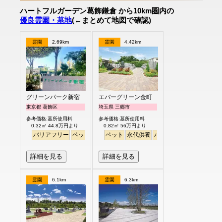
ハートフルガーデン葛飾鎌倉 から10km圏内の
優良霊園・墓地
(←まとめて地図で確認)
霊園
2.69km
霊園
4.42km
グリーンパーク新宿
エバーグリーン金町
東京都 葛飾区
埼玉県 三郷市
参考価格:墓所使用料
参考価格:墓所使用料
0.32㎡ 44.8万円より
0.82㎡ 56万円より
バリアフリー
ペット
永代供養
ペット
永代供養
バリアフリー
詳細を見る
詳細を見る
霊園
6.1km
霊園
6.3km