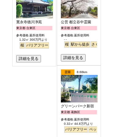
寛永寺德川浄苑
公営 都立谷中霊園
東京都 台東区
東京都 台東区
参考価格:墓所使用料
参考価格:墓所使用料
- -
1.32㎡ 300万円より
桜
駅から徒歩
さくら
桜
バリアフリー
詳細を見る
詳細を見る
霊園
8.68km
グリーンパーク新宿
東京都 葛飾区
参考価格:墓所使用料
0.32㎡ 44.8万円より
バリアフリー
ペット
永代供養