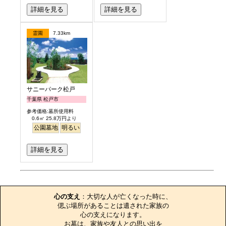
詳細を見る
詳細を見る
霊園
7.33km
サニーパーク松戸
千葉県 松戸市
参考価格:墓所使用料
0.6㎡ 25.8万円より
公園墓地
明るい
詳細を見る
お墓のエピソード
心の支え
：大切な人が亡くなった時に、

偲ぶ場所があることは遺された家族の

心の支えになります。

お墓は、家族や友人との思い出を
