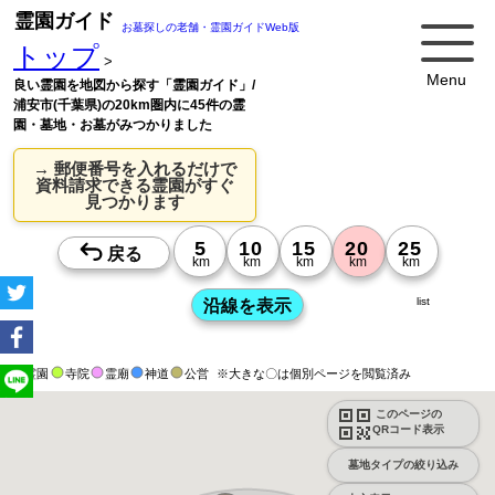
霊園ガイド
お墓探しの老舗・霊園ガイドWeb版
トップ
>
Menu
良い霊園を地図から探す「霊園ガイド」/
浦安市(千葉県)の20km圏内に45件の霊
園・墓地・お墓がみつかりました
→ 郵便番号を入れるだけで
資料請求できる霊園がすぐ
見つかります
list
霊園
寺院
霊廟
神道
公営
※大きな〇は個別ページを閲覧済み
このページの
QRコード表示
墓地タイプの絞り込み