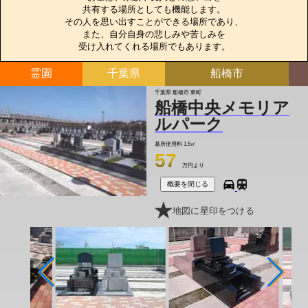
共有する場所としても機能します。

その人を思い出すことができる場所であり、

また、自分自身の悲しみや苦しみを

受け入れてくれる場所でもあります。
霊園
千葉県
船橋市
千葉県 船橋市 東町
船橋中央メモリア
ルパーク
墓所使用料
1.5㎡
57
万円より
概要を閉じる
地図に星印をつける