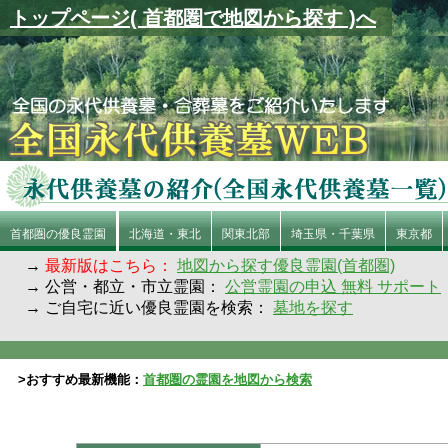
トップページ( 首都圏で地図から探す )へ
首都圏の優良霊園
北海道・東北
関東北部
埼玉県・千葉県
東京都
→
最新版はこちら：
地図から探す優良霊園(首都圏)
→ 公営・都立・市立霊園：
公営霊園の申込 無料 サポート
→ ご自宅に近い優良霊園を検索：
墓地を探す
>おすすめ最新機能：
首都圏の霊園を地図から検索