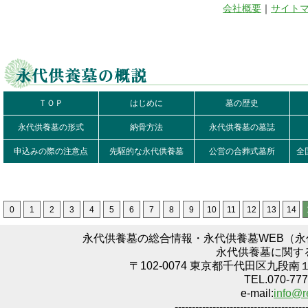
会社概要
｜
サイト
ＴＯＰ
はじめに
墓の歴史
永代供養墓の形式
納骨方法
永代供養墓の墓誌
申込みの際の注意点
先駆的な永代供養墓
公営の合葬式墓所
全
0
1
2
3
4
5
6
7
8
9
10
11
12
13
14
永代供養墓の総合情報・永代供養墓WEB（
永代供養墓に関す
〒102-0074 東京都千代田区九段南
TEL.070-777
e-mail:
info@r
--------------------------------------