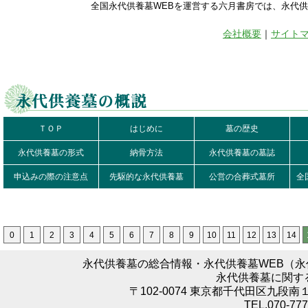
全国永代供養墓WEBを運営する六月書房では、永代
会社概要
｜
サイト
ＴＯＰ
はじめに
墓の歴史
永代供養墓の形式
納骨方法
永代供養墓の墓誌
申込みの際の注意点
先駆的な永代供養墓
公営の合葬式墓所
全
0
1
2
3
4
5
6
7
8
9
10
11
12
13
14
永代供養墓の総合情報・永代供養墓WEB（
永代供養墓に関す
〒102-0074 東京都千代田区九段南
TEL.070-777