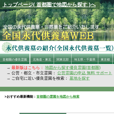
トップページ( 首都圏で地図から探す )へ
首都圏の優良霊園
北海道・東北
関東北部
埼玉県・千葉県
東京都
→
最新版はこちら：
地図から探す優良霊園(首都圏)
→ 公営・都立・市立霊園：
公営霊園の申込 無料 サポート
→ ご自宅に近い優良霊園を検索：
墓地を探す
>おすすめ最新機能：
首都圏の霊園を地図から検索