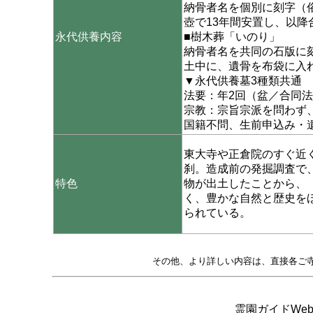
納骨者名を個別に刻字（
壺で13年間安置し、以降
永代供養内容
■樹木葬「いのり」
納骨者名を共同の石版に
土中に、遺骨を布袋に入
▼永代供養墓3種類共通
法要：年2回（盆／合同
宗教：宗旨宗派を問わず
国籍不問、生前申込み・
東大寺や正倉院のすぐ近
刹。造成前の発掘調査で
特色
物が出土したことから、
く、豊かな自然と歴史を
られている。
その他、より詳しい内容は、直接各ご
霊園ガイドWeb