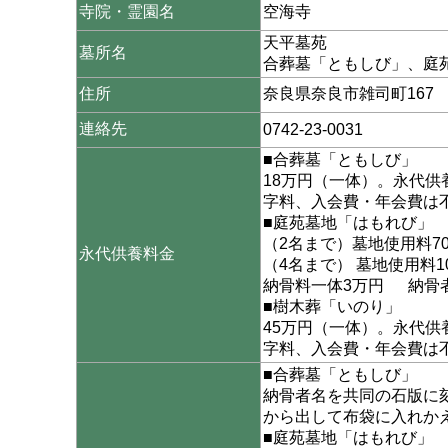
寺院・霊園名
空海寺
天平墓苑
墓所名
合葬墓「ともしび」、庭
住所
奈良県奈良市雑司町167
連絡先
0742-23-0031
■合葬墓「ともしび」
18万円（一体）。永代
字料、入会費・年会費は
■庭苑墓地「はもれび」
（2名まで）墓地使用料7
永代供養料金
（4名まで） 墓地使用料
納骨料一体3万円 納骨
■樹木葬「いのり」
45万円（一体）。永代
字料、入会費・年会費は
■合葬墓「ともしび」
納骨者名を共同の石版に
から出して布袋に入れか
■庭苑墓地「はもれび」