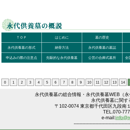
ＴＯＰ
はじめに
墓の歴史
永代供養墓の形式
納骨方法
永代供養墓の墓誌
申込みの際の注意点
先駆的な永代供養墓
公営の合葬式墓所
全
0
1
2
3
4
5
6
7
8
9
10
11
12
13
14
永代供養墓の総合情報・永代供養墓WEB（
永代供養墓に関す
〒102-0074 東京都千代田区九段南
TEL.070-777
e-mail:
info@r
--------------------------------------