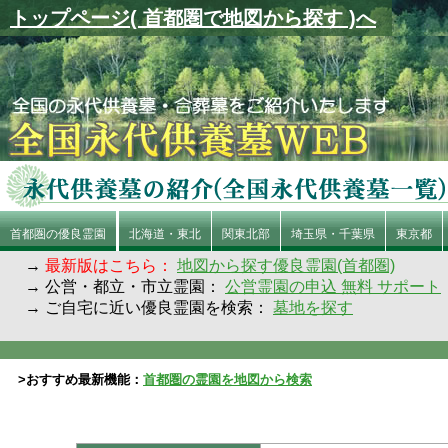
トップページ( 首都圏で地図から探す )へ
首都圏の優良霊園
北海道・東北
関東北部
埼玉県・千葉県
東京都
→
最新版はこちら：
地図から探す優良霊園(首都圏)
→ 公営・都立・市立霊園：
公営霊園の申込 無料 サポート
→ ご自宅に近い優良霊園を検索：
墓地を探す
>おすすめ最新機能：
首都圏の霊園を地図から検索