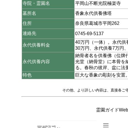
寺院・霊園名
平岡山不断光院極楽寺
墓所名
香象永代供養佛塔
住所
奈良県葛城市平岡262
連絡先
0745-69-5137
40万円（一体）。永代
永代供養料金
30万円、永代供養7万円
納骨者名を供養佛（位牌
永代供養内容
光堂（納骨堂）に本骨を
る。春秋の彼岸、盆に法
特色
巨大な香象の彫刻を安置。
その他、より詳しい内容は、直接各ご
霊園ガイドWeb