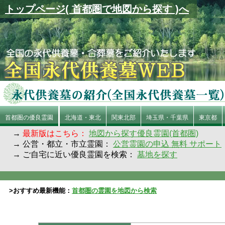
トップページ( 首都圏で地図から探す )へ
首都圏の優良霊園
北海道・東北
関東北部
埼玉県・千葉県
東京都
→
最新版はこちら：
地図から探す優良霊園(首都圏)
→ 公営・都立・市立霊園：
公営霊園の申込 無料 サポート
→ ご自宅に近い優良霊園を検索：
墓地を探す
>おすすめ最新機能：
首都圏の霊園を地図から検索