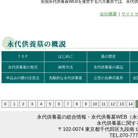
全国永代供養墓WEBを運営する六月書房では、永代
会社概要
｜
サイト
ＴＯＰ
はじめに
墓の歴史
永代供養墓の形式
納骨方法
永代供養墓の墓誌
申込みの際の注意点
先駆的な永代供養墓
公営の合葬式墓所
全
0
1
2
3
4
5
6
7
8
9
10
11
12
13
14
永代供養墓の総合情報・永代供養墓WEB（
永代供養墓に関す
〒102-0074 東京都千代田区九段南
TEL.070-777