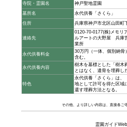
寺院・霊園名
神戸聖地霊園
墓所名
永代供養「さくら」
住所
兵庫県神戸市北区山田町
0120-70-0177(株)メモリ
連絡先
ルアートの大野屋 兵庫
業所
30万円（一体、個別納骨
永代供養料金
含む。
樹木を墓標とした「樹木
永代供養内容
とはなく、遺骨を埋葬し
永代供養「さくら」は、
特色
地として許可を得た区域
還す埋葬方法となる。
その他、より詳しい内容は、直接各ご
霊園ガイドWeb