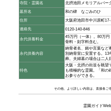
寺院・霊園名
北摂池田メモリアルパー
墓所名
和の碑 なごみのひ
住所
大阪府池田市中川原町17-
連絡先
0120-140-846
45万円（一体）。80万
永代供養料金
骨料・刻字料含む。
納骨者名、銘や言葉など
永代供養内容
別納骨室に安置する。1
葬。夫婦墓の場合は二人目
大阪・北摂の街並を眺望
特色
も積極的な霊園。「和の
お参りができる。
その他、より詳しい内容は、直接各ご
霊園ガイドWeb