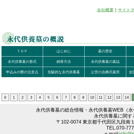
会社概要
｜
サイト
ＴＯＰ
はじめに
墓の歴史
永代供養墓の形式
納骨方法
永代供養墓の墓誌
申込みの際の注意点
先駆的な永代供養墓
公営の合葬式墓所
全
0
1
2
3
4
5
6
7
8
9
10
11
12
13
14
永代供養墓の総合情報・永代供養墓WEB（
永代供養墓に関す
〒102-0074 東京都千代田区九段南
TEL.070-777
e-mail:
info@r