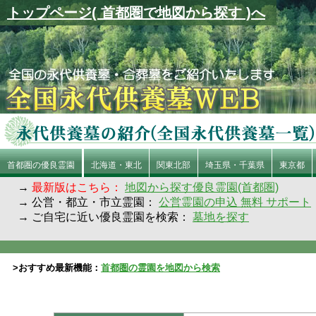
トップページ( 首都圏で地図から探す )へ
首都圏の優良霊園
北海道・東北
関東北部
埼玉県・千葉県
東京都
→
最新版はこちら：
地図から探す優良霊園(首都圏)
→ 公営・都立・市立霊園：
公営霊園の申込 無料 サポート
→ ご自宅に近い優良霊園を検索：
墓地を探す
>おすすめ最新機能：
首都圏の霊園を地図から検索