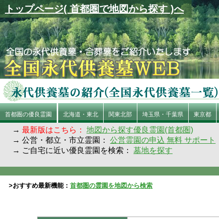
トップページ( 首都圏で地図から探す )へ
首都圏の優良霊園
北海道・東北
関東北部
埼玉県・千葉県
東京都
→
最新版はこちら：
地図から探す優良霊園(首都圏)
→ 公営・都立・市立霊園：
公営霊園の申込 無料 サポート
→ ご自宅に近い優良霊園を検索：
墓地を探す
>おすすめ最新機能：
首都圏の霊園を地図から検索