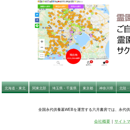
北海道・東北
関東北部
埼玉県・千葉県
東京都
神奈川県
北陸・
全国永代供養墓WEBを運営する六月書房では、永代
会社概要
｜
サイト