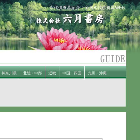
永代供養墓紹介｜全国永代供養墓WEB
神奈川県
北陸・中部
近畿
中国・四国
九州・沖縄