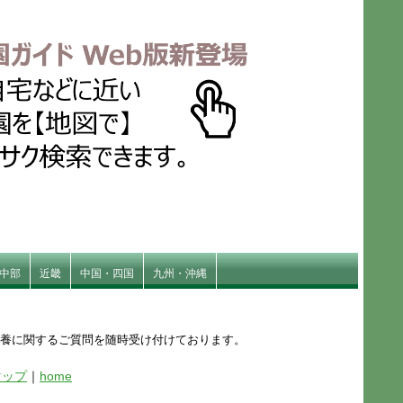
中部
近畿
中国・四国
九州・沖縄
供養に関するご質問を随時受け付けております。
マップ
｜
home