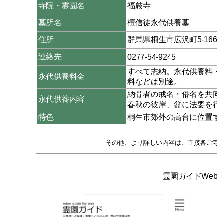
寺院・霊園名
福厳寺
墓所名
檀信徒永代供養墓
住所
群馬県桐生市広沢町5-166
連絡先
0277-54-9245
すべて志納。永代供養料
永代供養料金
料などは別途。
納骨者の戒名・俗名を共
永代供養内容
春秋の彼岸、盆に法要を
特色
桐生市郊外の高台に位置す
その他、より詳しい内容は、直接各ご
霊園ガイドWeb