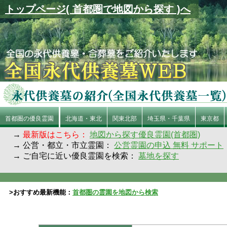
トップページ( 首都圏で地図から探す )へ
首都圏の優良霊園
北海道・東北
関東北部
埼玉県・千葉県
東京都
→
最新版はこちら：
地図から探す優良霊園(首都圏)
→ 公営・都立・市立霊園：
公営霊園の申込 無料 サポート
→ ご自宅に近い優良霊園を検索：
墓地を探す
>おすすめ最新機能：
首都圏の霊園を地図から検索