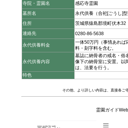
寺院・霊園名
感応寺霊園
墓所名
永代供養（合祀[ごうし]
住所
茨城県猿島郡境町伏木32
連絡先
0280-86-5638
一体50万円（事情あれ
永代供養料金
料・刻字料を含む。
墓誌に納骨者の戒名・俗
永代供養内容
像下の納骨室に安置。以
は、法要を行う。
特色
その他、より詳しい内容は、直接各ご
霊園ガイドWeb