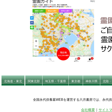
北海道・東北
関東北部
埼玉県・千葉県
東京都
神奈川県
北陸・
全国永代供養墓WEBを運営する六月書房では、永代
会社概要
｜
サイト