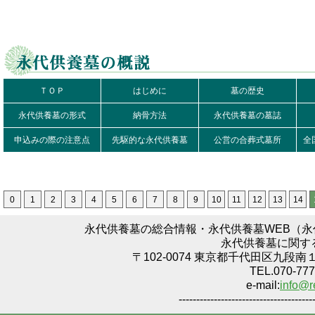
ＴＯＰ
はじめに
墓の歴史
永代供養墓の形式
納骨方法
永代供養墓の墓誌
申込みの際の注意点
先駆的な永代供養墓
公営の合葬式墓所
全
0
1
2
3
4
5
6
7
8
9
10
11
12
13
14
永代供養墓の総合情報・永代供養墓WEB（
永代供養墓に関す
〒102-0074 東京都千代田区九段南
TEL.070-777
e-mail:
info@r
--------------------------------------